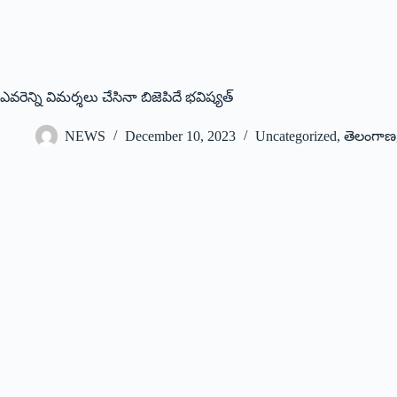
ఎవరెన్ని విమర్శలు చేసినా బిజెపిదే భవిష్యత్‌
NEWS
December 10, 2023
Uncategorized
,
తెలంగాణ