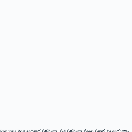
Previous
Post
అధికార పక్షమైనా..ప్రతిపక్షమైనా ప్రజల పక్షాన నిలబడుతాం