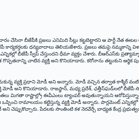
ప్రచారం చేసినా బీజేపీకి ప్రజలు ఎనిమిది సీట్లు కట్టబెట్టారని ఆ పార్టీ నేత
ేపీ కార్యకర్తలకు ధన్యవాదాలు తెలియజేశారు. ప్రజలు తమపై నమ్మకాన్ని విశ్వా
్నికల్లో బీజేపీ స్వీప్‌ చేస్తుందని ధీమా వ్యక్తం చేశారు. బీఆర్‌ఎస్‌కు ప్రత
ొప్పతనాన్ని చాటిన వ్యక్తి అని కొనియాడారు. కరోనాను తట్టుకుని ఆర్థిక పుర
న్న వ్యక్తి ప్రధాని మోడీ అని అన్నారు. మోడీ వచ్చిన తర్వాత కాశ్మీర్‌ వంట
 మోడీ అని కొనియాడారు. రాజస్థాన్‌, మధ్య ప్రదేశ్‌, ఛత్తీస్‌ఘడ్‌లలో బీజేపీ
ర్టీ నేతలు మిగతా రాష్టాల్ల్రో ఈవీఎంలు ట్యాంపర్‌ అవుతున్నాయని ఆరోపిస్తున్న
్పించి రామాలయం కట్టిస్తున్న వ్యక్తి మోడీ అన్నారు. పార్లమెంట్‌ ఎన్నికల్ల
న్నవే అని చెప్పుకొచ్చారు. పేదలకు సొంతింటి కళ నెరవేర్చే బాధ్యత కేంద్ర ప్ర