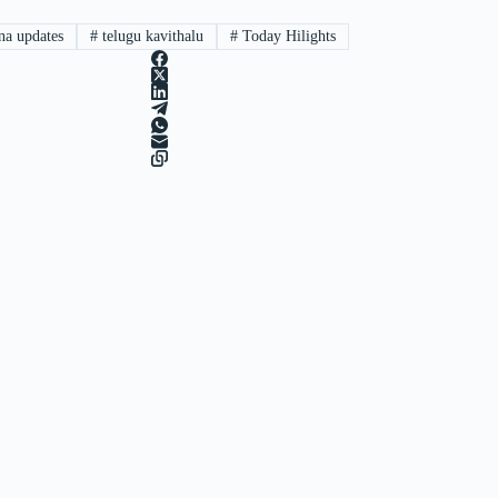
na updates
#
telugu kavithalu
#
Today Hilights