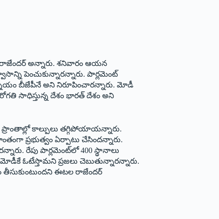
 ఈటల రాజేందర్‌ అన్నారు. శనివారం ఆయన
సాన్ని పెంచుకున్నారన్నారు. పార్లమెంట్‌
్యామ్నాయం బీజేపీనే అని నిరూపించారన్నారు. మోడీ
ోగతి సాధిస్తున్న దేశం భారత్‌ దేశం అని
ి ప్రాంతాల్లో కాల్పులు తగ్గిపోయాయన్నారు.
 సొంతంగా ప్రభుత్వం ఏర్పాటు చేసిందన్నారు.
ారన్నారు. రేపు పార్లమెంట్‌లో 400 స్థానాలు
ో మోడీకే ఓటేస్తామని ప్రజలు చెబుతున్నారన్నారు.
భుత్వం తీసుకుంటుందని ఈటల రాజేందర్‌