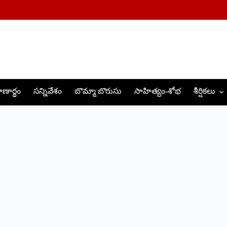
ణార్థం
సన్నివేశం
బొమ్మా బొరుసు
సాహిత్యం-శోభ
శీర్షికలు