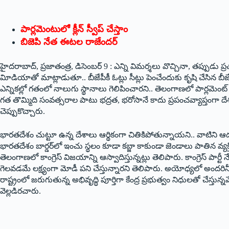
పార్లమెంటులో క్లీన్‌ స్వీప్‌ చేస్తాం
బిజెపి నేత ఈటల రాజేందర్‌
హైదరాబాద్‌, ప్రజాతంత్ర, డిసెంబర్‌ 9 : ఎన్ని విమర్శలు వొచ్చినా, తప్పుడు 
విూడియాతో మాట్లాడుతూ.. బీజేపీకీ ఓట్లు సీట్లు పెంచేందుకు కృషి చేసిన బీజ
ఎన్నికల్లో గతంలో నాలుగు స్థానాలు గెలిపించారని.. తెలంగాణలో పార్లమెంట్‌ ఎన
గత తొమ్మిది సంవత్సరాల పాటు భద్రత, భరోసానే కాదు ప్రపంచవ్యాప్తంగా దేశ గ
చెప్పుకొచ్చారు.
భారతదేశం చుట్టూ ఉన్న దేశాలు ఆర్థికంగా చితికిపోతున్నాయని.. వాటిని ఆదుకు
భారతదేశం బార్డర్‌లో ఇంచు స్థలం కూడా కబ్జా కాకుండా జెండాలు పాతిన వ్యక్తి
తెలంగాణలో కాంగ్రెస్‌ విజయాన్ని ఆస్వాదిస్తున్నట్లు తెలిపారు. కాంగ్రెస్‌ పా
గెలవడమే లక్ష్యంగా మోడీ పని చేస్తున్నారని తెలిపారు. అయోధ్యలో అందరినీ ఒప
రాష్ట్రంలో జరుగుతున్న అభివృద్ధి పూర్తిగా కేంద్ర ప్రభుత్వం నిధులతో చేస్తు
వెల్లడిరచారు.