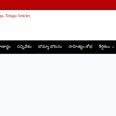
ణార్థం
సన్నివేశం
బొమ్మా బొరుసు
సాహిత్యం-శోభ
శీర్షికలు