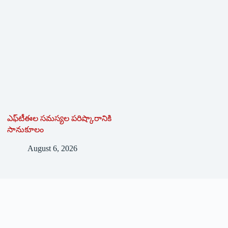
ఎఫ్‌టీఈల సమస్యల పరిష్కారానికి
సానుకూలం
August 6, 2026