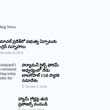
ding News
్రిమాచల్‌ ‌ప్రదేశ్‌లో పభుత్వ ఏర్పాటుకు
గ్రెస్‌ ‌సన్నాహాలు
December 8, 2022
హ్యూమన్‌ రైట్స్‌ ఫోరమ్‌
ఆధ్వర్యంలో నేడు
బాలగోపాల్‌ 15వ స్మారక
సమావేశం
October 5, 2024
హ్యామ్‌ రోడ్లపై తుది
ప్రపోజల్స్‌ పంపండి