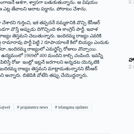
ా తెలంగాణనే ఆశగా, శ్వాసగా బతుకుతున్నాను. ఆ విషయం
ణ ఎట్ల తేవాలని ఆరాట పడ్డాను. పోరాటం చేశాను.
 చేశారని గుర్తించి, ఇక తప్పదనే నమ్మకానికి వొచ్చి కేసీఆర్‌
 వొస్తే అప్పుడు దిగొచ్చింది ఈ కాంగ్రెస్‌ ‌పార్టీ. ఇవాళ
్మ రాజ్యం తెస్తమని చెబుతున్నారు. ఇందిరమ్మ రాజ్యం ఎవరికి
ీ రామారావు పార్టీ పెట్టి 2 రూపాయాలకే కిలో బియ్యం ఎందుకు
కదా..ఇందిరమ్మ రాజ్యంలో ఎమర్జెన్సీ రోజులు వొచ్చాయి.
ణ ఉద్యమంలో 1969లో 400 మందిని కాల్చి చంపింది. ఇవన్నీ
హ్
పిలిస్తే రోజు ఇంట్లో ఇట్లనే జరగాలని అన్నడట యెన్కటికి
కు ఇందిరమ్మ రాజ్యం తెస్తమని మాట్లాడుతున్నానని కేసీఆర్‌
 అన్నారు. బిజెపికి వోటేసి తప్పు చేయొద్దన్నారు.
Gajwel
#
prajatantra news
#
telangana updates