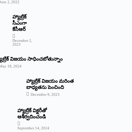
June 2, 2022
హ్యాట్రిక్‌
‌సీఎంగా
కేసీఆర్‌
December 2,
2023
యాట్రిక్‌ విజయం సాధించబోతున్నాం
May 18, 2024
హ్యాట్రిక్ విజయం మరింత
బాధ్యతను పెంచింది
December 9, 2023
హ్యాట్రిక్‌ ‌విక్టరీతో
ఆశీర్వదించండి
September 14, 2024