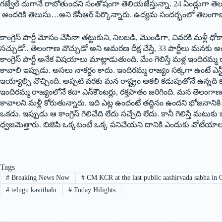
గజ్వేల్‌ ‌దుగానే రాబోతుందని సంతోషంగా తెలియజేస్తున్నా. 24 ఏండ్లుగ
అందరికి తెలుసు…అని కేసీఆర్‌ ‌పేర్కొన్నారు. ఉద్యమ సందర్భంలో తెలంగా
కాంగ్రెస్‌ ‌పార్టీ మోసం చేసినా తట్టుకుని, నిలబడి, మొండిగా, చివరకి మళ్లీ ధోకా
‌సచ్చుడో.. తెలంగాణ వొచ్చుడో అని ఆమరణ దీక్ష చేస్తే, 33 పార్టీలు మనకు అండగా
కాంగ్రెస్‌ ‌పార్టీ అనేక విషయాలు మాట్లాడుతుంది. మేం గెలిస్తే మళ్ల ఇందిరమ
కావాలి ఇప్పుడు. అసలు నాకర్థం కాదు. ఇందిరమ్మ రాజ్యం సక్కగా ఉంటే ఎన్ట
ఇయ్యాల్సి వొచ్చింది. అప్పటి వరకు మన రాష్ట్రం ఆకలి కడుపుతోనే ఉన్నది 
ఇందిరమ్మ రాజ్యంలోనే కదా ఎన్‌కౌంటర్లు, రక్తపాతం జరిగింది. మన తెలంగా
కావాలని మళ్లీ కోరుతున్నారు. ఇది ఎట్ల ఉందంటే తద్దినం ఉందని భోజనానికి 
ఒకడు. ఇప్పుడు ఆ కాంగ్రెస్‌ ‌గెలిచేది లేదు సచ్చేది లేదు. కానీ గెలిస్తే మటు
‌ధ్వజమెత్తారు. బిజెపి ఒక్కటంటే ఒక్క పనిచేయని దానికి ఎందుకు వోటేయాలని
Tags
#
Breaking News Now
#
CM KCR at the last public aashirvada sabha in 
#
telugu kavithalu
#
Today Hilights