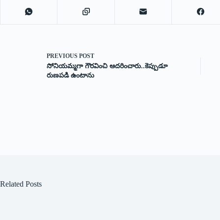
PREVIOUS
POST
సోనియమ్మగా గౌరవించి ఆదరించారు..కెప్పుడూ
రుణపడి ఉంటాను
Related Posts