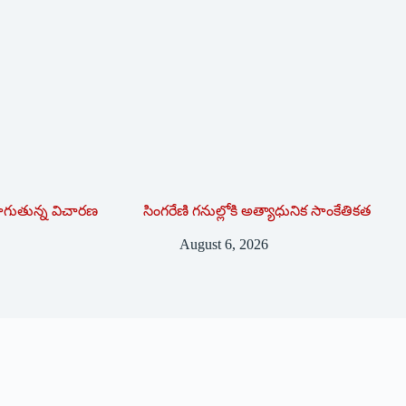
సాగుతున్న విచారణ
సింగరేణి గనుల్లోకి అత్యాధునిక సాంకేతికత
August 6, 2026