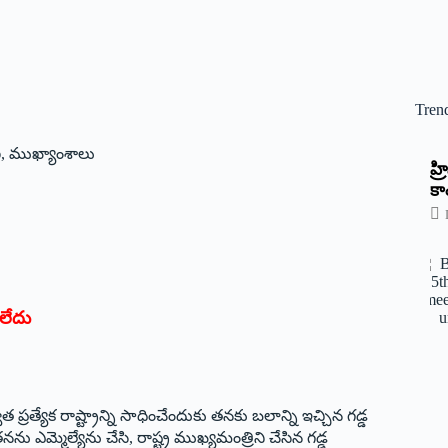
Tren
ణ
,
ముఖ్యాంశాలు
‌హ
కాం
 లేదు
ాత ప్రత్యేక రాష్ట్రాన్ని సాధించేందుకు తనకు బలాన్ని ఇచ్చిన గడ్డ
 ఎమ్మెల్యేను చేసి, రాష్ట్ర ముఖ్యమంత్రిని చేసిన గడ్డ