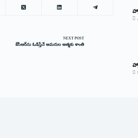
‌హ్
NEXT
POST
కేసీఆర్‌ను ఓడిస్తేనే అమరుల ఆత్మకు శాంతి
హ్