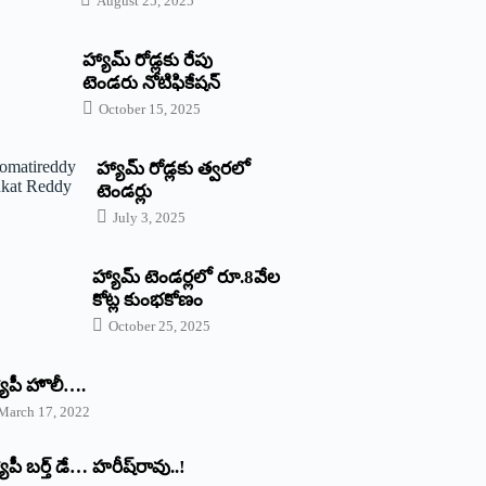
August 25, 2025
హ్యామ్‌ రోడ్లకు రేపు
టెండరు నోటిఫికేషన్‌
October 15, 2025
హ్యామ్‌ రోడ్లకు త్వరలో
టెండర్లు
July 3, 2025
హ్యామ్‌ ‌టెండర్లలో రూ.8వేల
కోట్ల కుంభకోణం
October 25, 2025
యాపీ హొలీ….
March 17, 2022
యాపీ బర్త్ ‌డే… హరీష్‌రావు..!