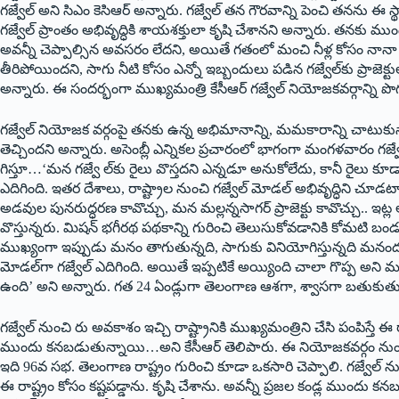
గజ్వేల్‌ అని సిఎం కెసిఆర్‌ అన్నారు. గజ్వేల్‌ ‌తన గౌరవాన్ని పెంచి తనను ఈ 
గజ్వేల్‌ ‌ప్రాంతం అభివృద్ధికి శాయశక్తులా కృషి చేశానని అన్నారు. తనకు ముం
అవన్నీ చెప్పాల్సిన అవసరం లేదని, అయితే గతంలో మంచి నీళ్ల కోసం నానా
తీరిపోయిందని, సాగు నీటి కోసం ఎన్నో ఇబ్బందులు పడిన గజ్వేల్‌కు ప్రా
అన్నారు. ఈ సందర్భంగా ముఖ్యమంత్రి కేసీఆర్‌ ‌గజ్వేల్‌ ‌నియోజకవర్గాన్ని పొగడ
గజ్వేల్‌ ‌నియోజక వర్గంపై తనకు ఉన్న అభిమానాన్ని, మమకారాన్ని చాటుకున్న
తెచ్చిందని అన్నారు. అసెంబ్లీ ఎన్నికల ప్రచారంలో భాగంగా మంగళవారం గజ్వే 
గిస్తూ…‘మన గజ్వే ల్‌కు రైలు వొస్తదని ఎన్నడూ అనుకోలేదు, కానీ రైలు కూడా 
ఎదిగింది. ఇతర దేశాలు, రాష్ట్రాల నుంచి గజ్వేల్‌ ‌మోడల్‌ అభివృద్ధిని చూడటాని
అడవుల పునరుద్ధరణ కావొచ్చు, మన మల్లన్నసాగర్‌ ‌ప్రాజెక్టు కావొచ్చు.. 
వొస్తున్నరు. మిషన్‌ ‌భగీరథ పథకాన్ని గురించి తెలుసుకోవడానికి కోమటి బండ
ముఖ్యంగా ఇప్పుడు మనం తాగుతున్నది, సాగుకు వినియోగిస్తున్నది మనందర
‌మోడల్‌గా గజ్వేల్‌ ఎదిగింది. అయితే ఇప్పటికే అయ్యింది చాలా గొప్ప అని
ఉంది’ అని అన్నారు. గత 24 ఏండ్లుగా తెలంగాణ ఆశగా, శ్వాసగా బతుకుతున్నా
గజ్వేల్‌ ‌నుంచి రు అవకాశం ఇచ్చి రాష్ట్రానికి ముఖ్యమంత్రిని చేసి పంపిస్తే ఈ 
ముందు కనబడుతున్నాయి…అని కేసీఆర్‌ ‌తెలిపారు. ఈ నియోజకవర్గం నుంచి క
ఇది 96వ సభ. తెలంగాణ రాష్ట్రం గురించి కూడా ఒకసారి చెప్పాలి. గజ్వేల్‌ ‌నుంచ
ఈ రాష్ట్రం కోసం కష్టపడ్డాను. కృషి చేశాను. అవన్నీ ప్రజల కండ్ల ముందు క