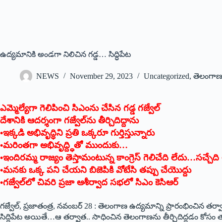
ఉద్యమానికి అండగా నిలిచిన గడ్డ… సిద్ధిపేట
NEWS
November 29, 2023
Uncategorized
,
తెలంగా
ఎమ్మెల్యేగా గెలిపించి సిఎంను చేసిన గడ్డ గజ్వేల్‌
‌దేశానికి ఆదర్శంగా గజ్వేల్‌ను తీర్చిదిద్దాను
•ఇక్కడి అభివృద్ధిని ప్రతి ఒక్కరూ గుర్తిస్తున్నారు
•మరింతగా అభివృద్ద్ధితో ముందుకు…
•ఇందిరమ్మ రాజ్యం తెస్తామంటున్న కాంగ్రెస్‌ ‌గెలిచేది లేదు…సచ్చేది
•మనకు ఒక్క పని చేయని బిజెపికి వోటేసి తప్పు చేయొద్దు
•గజ్వేల్‌లో చివరి ప్రజా ఆశీర్వాద సభలో సిఎం కెసిఆర్‌
‌గజ్వేల్‌, ‌ప్రజాతంత్ర, నవంబర్‌ 28 : ‌తెలంగాణ ఉద్యమాన్ని ప్రారంభించిన తర్వ
సిద్దిపేట అయితే…ఆ తర్వాత.. సాధించిన తెలంగాణను తీర్చిదిద్దడం కోసం తనను