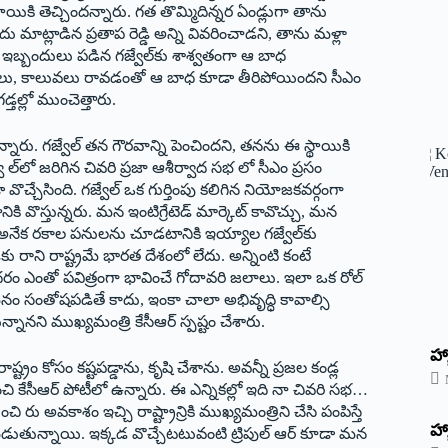
స్థాయికి తెచ్చిందన్నారు. గత తొమ్మిదిన్నర ఏండ్లుగా తాను
దు మాట్లాడిన ప్రతాప రెడ్డి అన్ని వివరించాడని, తాను మళ్లా
 ఇబ్బందులు పడిన గజ్వేల్‌కు శాశ్వతంగా ఆ బాధ
జెక్టులు, కాలువలు రావడంతో ఆ బాధ కూడా తీరిపోయిందని సీఎం
్తల్లో ముంచెత్తారు.
ారు. గజ్వేల్‌ ‌తన గౌరవాన్ని పెంచిందని, తనను ఈ స్థాయికి
ల్‌లో జరిగిన చివరి ప్రజా ఆశీర్వాద సభ లో సీఎం ప్రసం
వొచ్చేసింది. గజ్వేల్‌ ఒక గుర్తింపు కలిగిన నియోజకవర్గంగా
కి వొస్తున్నరు. మన ఇంటిగ్రేటెడ్‌ ‌మార్కెట్‌ ‌కావొచ్చు, మన
ఇట్ల అనేక రకాల పనులను చూడటానికి ఇయ్యాల గజ్వేల్‌కు
కు రాని రాష్ట్రమే భారత దేశంలో లేదు. అన్నింటి కంటే
ం ఎంతో పవిత్రంగా భావించే గోదావరి జలాలు. ఇలా ఒక రోల్‌
 మనం సంతోషపడితే కాదు, ఇంకా చాలా అభివృద్ధి కావాల్సి
నని ముఖ్యమంత్రి కేసీఆర్‌ ‌స్పష్టం చేశారు.
హ్
రాష్ట్రం కోసం కష్టపడ్డాను, కృషి చేశాను. అవన్నీ ప్రజల కండ్ల
ేసీఆర్‌ ‌పోటీలో ఉన్నారు. ఈ ఎన్నికల్లో ఇది నా చివరి సభ…
ి రు అవకాశం ఇచ్చి రాష్ట్రాన్రికి ముఖ్యమంత్రిని చేసి పంపిస్తే
హ్
నబడుతున్నాయి. ఇక్కడ వొచ్చేటటువంటి ట్రిపుల్‌ ఆర్‌ ‌కూడా మన