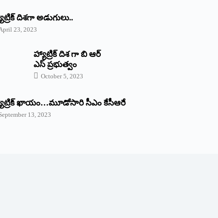
యాట్రిక్‌ ‌దిశగా అడుగులు..
April 23, 2023
హ్యాట్రిక్ దిశ గా బి ఆర్
ఎస్ ప్రభుత్వం
October 5, 2023
యాట్రిక్‌ ‌ఖాయం…మూడోసారి సీఎం కేసీఆరే
September 13, 2023