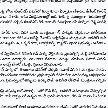
త్రి జూపల్లి అప్పులపై చర్చకు తెలంగాణ భవన్‌కే వస్తానంటూ టైం డేట్‌ కూడా
ి కోసం టీఆర్ఎస్‌ భవన్‌లో కుర్చి కూడా ఏర్పాటు చేశారు.. కేటీఆర్‌ హరీష్‌
కూడా చేశారు. అటు సంక్షేమశాఖల్లో జరుగుతున్న ముఖ్యంగా గురుకులాల్లో
ిగూడలో చర్చకు బీఆర్ఎస్‌ రెడీ అయితే మంత్రులు గన్‌ పార్క్‌కు వెళ్లి హరీష్‌
ుని హరీష్‌ రావు సహా మాజీ మంత్రులు గన్‌ పార్క్‌కు వెళ్లకుండా పోలీసులు
ు రాకుండా పోసులు అరెస్ట్‌ చేశారని జర్నలిస్ట్‌లు మంత్రులను అడిగితే అది
మంత్రి ఒక్కరే కదా, జూబ్లిహిల్స్‌ ప్యాలేస్‌ షాడో ప్రభుత్వం ఆదేశాలు
ీకరించిన కేటీఆర్‌ గన్‌ పార్క్‌ వెళ్లేందుకు ప్రయత్నిస్తే మళ్లీ పోలీసులను
్రులు మాట మార్చారు. తెలంగాణ సమాజం మొత్తం చూసింది. సవాల్‌ ఎవరు
ు అరెస్ట్‌ చేశారో మొత్తం ప్రజలు గమనించారు.
ళ గన్‌ పార్క్‌లో ,తెలంగాణ భవన్‌లో చర్చకు సవాల్‌ విసిరిన మంత్రుల వరకూ,
ను స్వీకరించకుండా పారిపోవడం ప్రభుత్వానికి పరిపాటిగా మారిందన్న అభిప్రాయం
తుంది. ప్రభుత్వంలో తప్పులు జరక్కపోతే, అవినీతి లేకపోతే మంత్రులు చర్చకు
ీతిపై వస్తున్న ఆరోపణలపై ఎవరో కౌన్‌ కిస్క అడిగితే సమాధానం చెప్పాల్సిన
ది..కానీ రాష్ట్రంలో ఉన్నది గాంధీ భవన్‌ మీడియా, రేవంత్‌ బానిస మీడియా
 ప్రభుత్వంలో కీలక బాధ్యుడు.వ్యక్తిగతంగా తనపై ఏవరో వ్యక్తిగత విమర్శలు