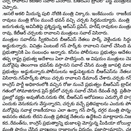
చర్చ రావాలని కేటీఆర్‌ సవాల్ విసిరారు. బీఆర్ఎస్‌ ట్రాప్‌లో పడ్డ మంత్ర
చెప్పారు.
.అసలే అకలి మీదున్న పులి నోటికి మంత్రి చిక్కారు. ఇంకేముందు రాజకీయంగా 
రావులు మంత్రి కోసం ముందే భవన్ వచ్చి చర్చకు సిద్దమయ్యారు. మంత్రి
జరుగుతున్న అవినీతిపై ప్రశ్నిస్తున్న ఆర్‌ఎస్‌ ప్రవీన్‌, హరీష్‌ రావుకుల మ
రావు, కేటీఆర్‌ చర్చలకు రావాలని మంత్రులు సవాల్‌ విసిరారు.
మంత్రుల సవాల్‌ను స్వీకరించిన బీఆర్ఎస్‌ నేతలు పార్క్‌ వెళ్లేందుకు సి
అడ్డుకున్నారు. విచిత్రం ఏంటంటే గన్‌ పార్క్‌కు రావాలని సవాల్‌ చేసింది
ప్రభుత్వానికి ఏం సంబంధం అన్నారు. కనీసం పోలీసులు ప్రభుత్వం ఆదేశలత
తప్ప రాష్ట్ర ప్రభుత్వ ఆదేశాలు ఏలా పాటిస్తుంది. ఆ విషయం మంత్రులు చెప్
మరోవైపు తెలంగాణ భవన్‌కు వస్తానని సవాల్‌ చేసిన మంత్రి జూపల్లి మాట మార్చ
ప్రభుత్వం అడ్డుకున్నారు.పోలీసులను అడ్డుపెట్టుకుని బీఆర్ఎస్‌న
విసిరారు.గన్‌పార్క్‌కు పోయి చర్చకు రావాలని డిమాండ్ చేశారు.చర్చకు గన్‌
కాంగ్రెస్ పార్టీ అధికారంలోకి వచ్చిన రోజు నుంచే ప్రభుత్వం బీఆర్ఎస్‌ ట
గతంలో సోమాజిగూడ ప్రెస్‌ క్లబ్‌లో చర్చకు సవాల్‌ చేసిన రేవంత్‌ రెడ్డి ప్
ప్రజల్లో వ్యక్తం అవుతోంది.సరుకు లేక, బీఆర్ఎస్‌ ఆరోపణలు ఎదుర్కొలే హస్
ఎందుకు వెనుకడుగు వేస్తున్నారని, చర్చకు వచ్చే ప్రతిపక్షాలను ఎందుకు పో
మరోవైపు సవాళ్ల రాజకీయాలు ఎలా ఉన్నా గన్‌ పార్క్‌ దగ్గర మంత్రి పొన్నం
అవసరం తమకు లేదని మంత్రి ప్రతిపక్ష నేతలను ఉద్దేశించి మాట్లాడారు.నిజ
కద..రేవంత్‌ను, కాంగ్రెస్‌ ప్రభుత్వాన్ని భుజాలపై మోస్తున్న మీడియా బోయిల్
మంత్రి పొన్నం చేసిన వ్యాఖ్యలు రాజ్యాంగం విరుద్దం. ప్రజాస్వామ్యాన్ని