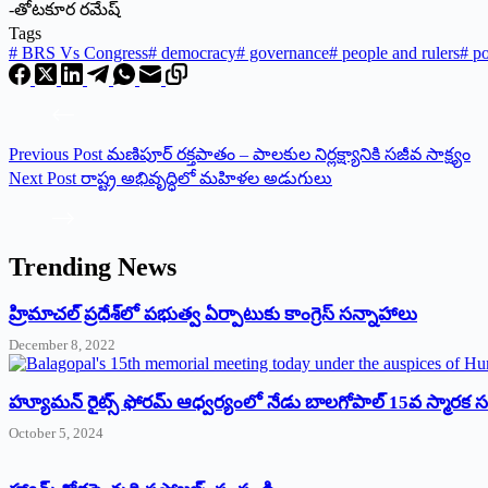
-తోటకూర రమేష్
Tags
#
BRS Vs Congress
#
democracy
#
governance
#
people and rulers
#
po
Previous
Post
మణిపూర్ రక్తపాతం – పాలకుల నిర్లక్ష్యానికి సజీవ సాక్ష్యం
Next
Post
రాష్ట్ర అభివృద్ధిలో మహిళల అడుగులు
Trending News
‌హ్రిమాచల్‌ ‌ప్రదేశ్‌లో పభుత్వ ఏర్పాటుకు కాంగ్రెస్‌ ‌సన్నాహాలు
December 8, 2022
హ్యూమన్‌ రైట్స్‌ ఫోరమ్‌ ఆధ్వర్యంలో నేడు బాలగోపాల్‌ 15వ స్మారక
October 5, 2024