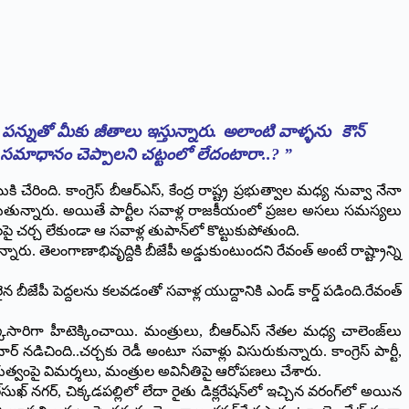
న్నుతో మీకు జీతాలు ఇస్తున్నారు. అలాంటి వాళ్ళను కౌన్
లకు సమాధానం చెప్పాలని చట్టంలో లేదంటారా..? ”
 చేరింది. కాంగ్రెస్ బీఆర్ఎస్‌, కేంద్ర రాష్ట్ర ప్రభుత్వాల మధ్య నువ్వా నేనా
పెట్టుతున్నారు. అయితే పార్టీల సవాళ్ల రాజకీయంలో ప్రజల అసలు సమస్యలు
లపై చర్చ లేకుండా ఆ సవాళ్ల తుపాన్‌లో కొట్టుకుపోతుంది.
్నారు. తెలంగాణాభివృద్దికి బీజేపీ అడ్డుకుంటుందని రేవంత్‌ అంటే రాష్ట్రాన్ని
్దలైన బీజేపీ పెద్దలను కలవడంతో సవాళ్ల యుద్దానికి ఎండ్‌ కార్డ్ పడింది.రేవంత్‌
సారిగా హీటెక్కించాయి. మంత్రులు, బీఆర్ఎస్‌ నేతల మధ్య చాలెంజ్‌లు
 నడిచింది..చర్చకు రెడీ అంటూ సవాళ్లు విసురుకున్నారు. కాంగ్రెస్‌ పార్టీ,
ట్‌ ప్రభుత్వంపై విమర్శలు, మంత్రుల అవినీతిపై ఆరోపణలు చేశారు.
ుఖ్ నగర్‌, చిక్కడపల్లిలో లేదా రైతు డిక్లరేషన్‌లో ఇచ్చిన వరంగ్‌లో అయిన