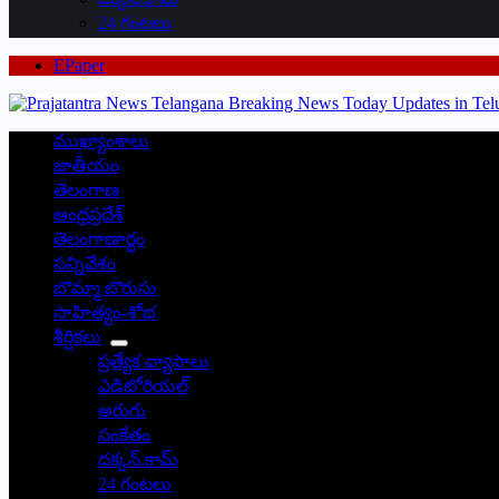
24 గంటలు
EPaper
ముఖ్యాంశాలు
జాతీయం
తెలంగాణ
ఆంధ్రప్రదేశ్
తెలంగాణార్థం
సన్నివేశం
బొమ్మా బొరుసు
సాహిత్యం-శోభ
శీర్షికలు
ప్రత్యేక వ్యాసాలు
ఎడిటోరియల్
అరుగు
సంకేతం
దక్కన్.కామ్
24 గంటలు