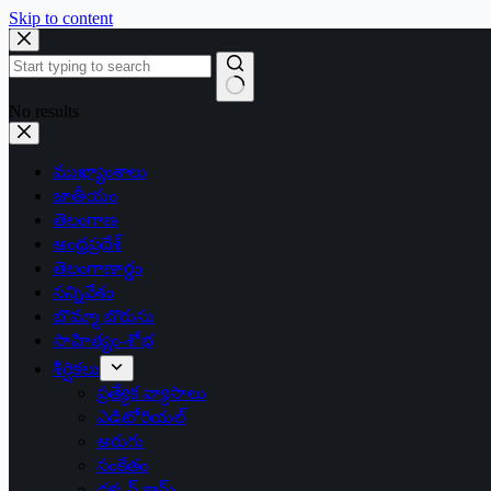
Skip to content
No results
ముఖ్యాంశాలు
జాతీయం
తెలంగాణ
ఆంధ్రప్రదేశ్
తెలంగాణార్థం
సన్నివేశం
బొమ్మా బొరుసు
సాహిత్యం-శోభ
శీర్షికలు
ప్రత్యేక వ్యాసాలు
ఎడిటోరియల్
అరుగు
సంకేతం
దక్కన్.కామ్