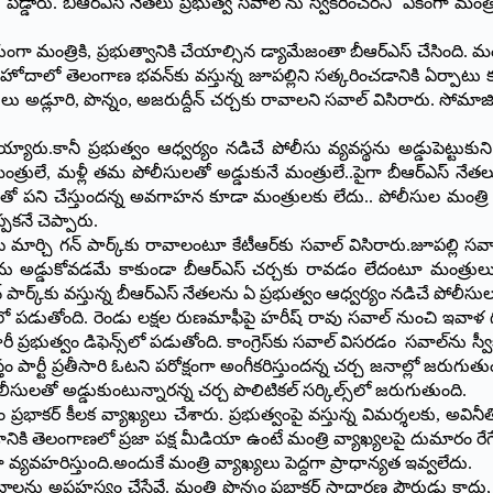
ులు పడ్డారు. బీఆర్ఎస్‌ నేతలు ప్రభుత్వ సవాల్‌ ను స్వీకరించరని ఏకంగా మం
మంత్రికి, ప్రభుత్వానికి చేయాల్సిన డ్యామేజంతా బీఆర్ఎస్‌ చేసింది. మంత్ర
 హోదాలో తెలంగాణ భవన్‌కు వస్తున్న జూపల్లిని సత్కరించడానికి ఏర్పాటు 
ంత్రులు అడ్లూరి, పొన్నం, అజరుద్దీన్‌ చర్చకు రావాలని సవాల్‌ విసిరారు. సోమాజ
ద్దయ్యారు.కానీ ప్రభుత్వం ఆధ్వర్యం నడిచే పోలీసు వ్యవస్థను అడ్డుపెట్టుక
 మంత్రులే, మళ్లీ తమ పోలీసులతో అడ్డుకునే మంత్రులే..పైగా బీఆర్ఎస్‌ నేతల
ో పని చేస్తుందన్న అవగాహన కూడా మంత్రులకు లేదు.. పోలీసుల మంత్రి ముఖ్య
పకనే చెప్పారు.
ి గన్‌ పార్క్‌కు రావాలంటూ కేటీఆర్‌కు సవాల్‌ విసిరారు.జూపల్లి సవాల్‌ స్వ
ు నేతలను అడ్డుకోవడమే కాకుండా బీఆర్ఎస్‌ చర్చకు రావడం లేదంటూ మంత
 పార్క్‌కు వస్తున్న బీఆర్ఎస్‌ నేతలను ఏ ప్రభుత్వం ఆధ్వర్యం నడిచే పోలీసుల
్రాప్‌లో పడుతోంది. రెండు లక్షల రుణమాఫీపై హరీష్‌ రావు సవాల్‌ నుంచి ఇవా
రతీసారీ ప్రభుత్వం డిఫెన్స్‌లో పడుతోంది. కాంగ్రెస్‌కు సవాల్‌ విసరడం సవాల్‌
తం పార్టీ ప్రతీసారి ఓటని పరోక్షంగా అంగీకరిస్తుందన్న చర్చ జనాల్లో జరుగు
లీసులతో అడ్డుకుంటున్నారన్న చర్చ పొలిటికల్‌ సర్కిల్స్‌లో జరుగుతుంది.
 ప్రభాకర్‌ కీలక వ్యాఖ్యలు చేశారు. ప్రభుత్వంపై వస్తున్న విమర్శలకు, అవిన
ానికి తెలంగాణలో ప్రజా పక్ష మీడియా ఉంటే మంత్రి వ్యాఖ్యలపై దుమారం రేగే
లా వ్యవహరిస్తుంది.అందుకే మంత్రి వ్యాఖ్యలు పెద్దగా ప్రాధాన్యత ఇవ్వలేదు.
, చట్టాలను అపహస్యం చేసేవే. మంత్రి పొన్నం ప్రభాకర్ సాధారణ పౌరుడు కాదు,