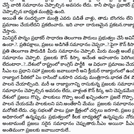
చేస్తే వారికి సమాధానం చెప్పాల్సిన అవసరం లేదు. కానీ పొన్నం ప్రభ
చెప్పాల్సిన బాధ్యత మంత్రిపై ఉంది.
అయితే ఈ సందర్భంగా మంత్రి ఎవరు పడితే వాళ్లు, తాడు బొంగరం లేని 
ప్రమాణం చేయలేదని ప్రకటించారు. ఇది చాలా దారుణమైన ప్రకటన.రాజ్యాంగ
చేస్తారు.
మినిస్టర్ పొన్నం ప్రభాకర్ సాధారణ తెలంగాణ పౌరులు ప్రభుత్వం చేసే అవి
ఉందా.?. ప్రతిపక్షాలు, ప్రజలు అడిగితే సమాధానం చెప్పరా..?.పైగా కౌన్ కిస
ప్రతి తెలంగాణ పౌరుడికి మీరు సమాధానం చెప్పాలి. మీరు మంత్రి అంటే ప్ర
సమాధానం చెప్పాలి. ప్రజలకు కౌన్ కిస్కా అనేంత అహంకారం పెరిగిం
లేదంటారా..?..దేశంలో రాష్ట్రంలో కాంగ్రెస్ పార్టీకి ఆ విధంగా ప్రమాణం చ
సీఎం లు ప్రధాని సహా ప్రజలకు జవాబుదారీ అని క్లీయర్ రాజ్యాంగంలో ఉంద
రాజ్యాంగ పీఠికలో ఏం రాసిందో ఒకసారి చదువు మంత్రిగారు.భారత దేశ పౌ
పాలన చేయాల్సింది. మరీ ఆ రాజ్యాంగాన్ని రాసుకున్న ప్రజలకు సమాధానం 
సమాధానం చెప్పాల్సిన అవసరం లేదు, వాళ్లంత కౌన్‌ కిస్క అని చెప్పడమేనా మిస్
దేశంలో ప్రజలు గొప్ప, పాలకులు గొప్పా అంటే ఖచ్చింతంగా ప్రజలే గొప్ప
పాలన చేయడమే పాలకులని పని.అంతేకానీ మేము ప్రజలకు సమాధానం చెప్పం.
మరోకటి లేదు. చట్ట సభలతో పాటు ప్రజా క్షేత్రంలో చర్చలు జరగాలి, ప్రజల ప్
అధికారంలో ఉన్నప్పుడు ప్రభుత్వంలో కీలక బాధ్యతల్లో ఉన్నప్పుడు 
అంటామంటే ప్రజలు సరైన సమాధానం చెప్పుతారు.సీఎం అయినా పీఎం అయిన
అంతిమంగా ప్రజలకు జవాబుదారులే..