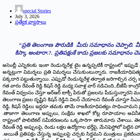
special Stories
July 3, 2026
ప్రత్యేక వ్యాసాలు
“ప్రతి తెలంగాణ పౌరుడికి మీరు సమాధానం చెప్పాలి. మీర
కిస్కా అంటారా.?. ప్రతిపక్షంకే కాదు ప్రజలకు సమాధానం చ
అసెంబ్లీ ఎన్నికలకు ఇంకా రెండున్నరేళ్ల టైం ఉన్నప్పటికీ రాష్ట్రంలో ఇప్పుడే
అన్నట్లుగా విమర్శలు ప్రతి విమర్శలు చేసుకుంటున్నారు. రాజకీయాధిపత్
పక్కదారి పట్టుతున్నాయి. ఎప్పుడో రెండున్నరేళ్ల తర్వాత జరిగాల్సిన చర్చ 
గత వారం రేవంత్‌ రెడ్డి కిషన్‌ రెడ్డి మధ్య సవాళ్ల వార్‌ నడిచింది..బీజేపీ 
రేవంత్‌ విధ్వంసం చేస్తూ ఆర్‌ఆర్‌ టాక్సీ పేరుతో ప్రజలను పీడుస్తున్నారని మ
తెలంగాణ ప్రజల దృష్టిని కిషన్‌ రెడ్డిని విలన్‌ చేయాలని రేవంత్‌ చూస్తూ సీఎంన
రెడ్డి, కిషన్‌ రెడ్డిలు ఇద్దరూ తమకు తామే రాజకీయాధిపత్యం సాధించామన
.తాజాగా తెలంగాణ అప్పులు, సంక్షేమ శాఖలో కోట్ల రూపాయాల అవినీతిప
రాష్ట్రంలో పొలిటికల్‌ సమీకరణలను ఒక్కసారిగా తారుమారు చేశాయి. తెలంగాణ అ
రేవంత్ రెడ్డి అప్పులపై, రెండు లక్షల ఉద్యోగాల భర్తీపై, మేనిఫెస్టోలో పెట్టి
.అయితే ప్రతిపక్షం చేస్తున్న అప్పులపై చర్చకు సిద్దమని మంత్రులు ప్రకటి