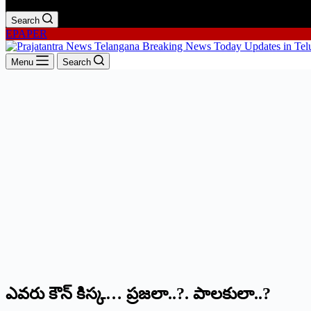
Search
EPAPER
Menu
Search
ఎవరు కౌన్‌ కిస్క… ప్రజలా..?. పాలకులా..?