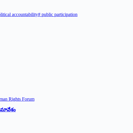
litical accountability
#
public participation
 సమావేశం