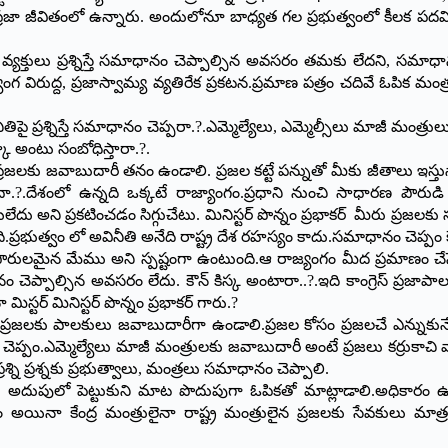
ాకర్‌ ప్రజా జీవితంలో ఉన్నారు. అందులోనూ బాధ్యత గల ప్రభుత్వంలో కీలక
వ్యక్తులు ప్రశ్నిస్తే సమాధానం చెప్పాల్సిన అవసరం తమకు లేదని, సమాధ
 విరుద్ద, ప్రజాస్వామ్య వ్యతిరేక ప్రకటన.ప్రమాణ పత్రం చదివే ఓపిక మంత
నీతిపై ప్రశ్నిస్తే సమాధానం చెప్పరా.?.ఎమ్మెల్యేలు, ఎమ్మెల్సీలు మాజీ 
్కా అంటు సంబోధిస్తారా.?.
జలకు జవాబుదారీ తనం ఉండాలి. ప్రజల కట్టే పన్నుతో మీకు జీతాలు ఇస్తున్న
దా.?.దేశంలో ఉన్నది ఒక్కటే రాజ్యాంగం.ప్రధాని నుంచి సాధారణ పౌరుడ
ేయలేదు అని ప్రకటించడం సిగ్గుచేటు. మినిస్టర్ పొన్నం ప్రభాకర్ మీరు ప్రజ
ి.ప్రభుత్వం లో అవినీతి అనేది రాష్ట్ర దేశ రహస్యం కాదు.సమాధానం చెప్ప
రులమైన మేము అని స్పష్టంగా ఉంటుంది.ఆ రాజ్యంగం మీద ప్రమాణం చేసే కదా
చెప్పాల్సిన అవసరం లేదు. కౌన్‌ కిస్క అంటారా..?.ఇది కాంగ్రెస్‌ ప్రజా
టర్‌ మినిస్టర్‌ పొన్నం ప్రభాకర్‌ గారు.?
ా.ప్రజలకు పాలకులు జవాబుదారీగా ఉండాలి.ప్రజల కోసం ప్రజలచే ఎన్నుకునేదే
ఎమ్మెల్యేలు మాజీ మంత్రులకు జవాబుదారీ అంటే ప్రజలు కర్రుకాచి వాతప
రశ్ని ప్రశ్నకు ప్రభుత్వాలు, మంత్రలు సమాధానం చెప్పాలి.
నోరు అదుపులో పెట్టుకుని మాట పొదుపుగా ఓపికతో మాట్లాడాలి.అధికారం 
ా కేంద్ర మంత్రులైనా రాష్ట్ర మంత్రులైన ప్రజలకు సేవకులు మాత్రమే.