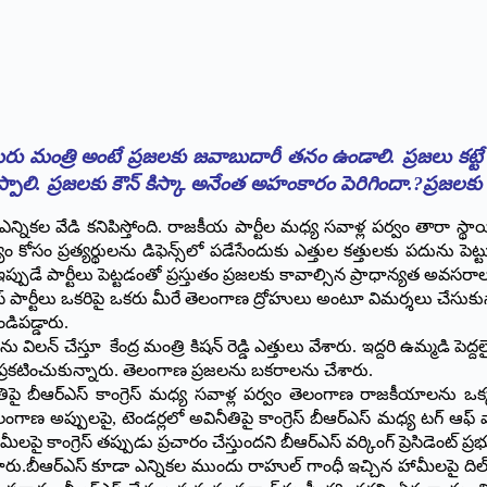
ు మంత్రి అంటే ప్రజలకు జవాబుదారీ తనం ఉండాలి. ప్రజలు కట్టే ప
ెప్పాలి. ప్రజలకు కౌన్ కిస్కా అనేంత అహంకారం పెరిగిందా.?ప్రజ
 ఎన్నికల వేడి కనిపిస్తోంది. రాజకీయ పార్టీల మధ్య సవాళ్ల పర్వం తారా స్థాయికి
యం కోసం ప్రత్యర్థులను డిఫెన్స్‌లో పడేసేందుకు ఎత్తుల కత్తులకు పదును 
ఇప్పుడే పార్టీలు పెట్టడంతో ప్రస్తుతం ప్రజలకు కావాల్సిన ప్రాధాన్యత అవసరా
కాంగ్రెస్ పార్టీలు ఒకరిపై ఒకరు మీరే తెలంగాణ ద్రోహులు అంటూ విమర్శలు చేసుకున
ండిపడ్డారు.
ు విలన్‌ చేస్తూ కేంద్ర మంత్రి కిషన్‌ రెడ్డి ఎత్తులు వేశారు. ఇద్దరి ఉమ్మడి పెద
ి ప్రకటించుకున్నారు. తెలంగాణ ప్రజలను బకరాలను చేశారు.
ై బీఆర్ఎస్‌ కాంగ్రెస్‌ మధ్య సవాళ్ల పర్వం తెలంగాణ రాజకీయాలను ఒక్క
ప్పులపై, టెండర్లలో అవినీతిపై కాంగ్రెస్‌ బీఆర్ఎస్‌ మధ్య టగ్‌ ఆఫ్‌ వార్‌
న హామీలపై కాంగ్రెస్ తప్పుడు ప్రచారం చేస్తుందని బీఆర్ఎస్ వర్కింగ్‌ ప్రెసిడెం
ంచారు.బీఆర్ఎస్‌ కూడా ఎన్నికల ముందు రాహుల్‌ గాంధీ ఇచ్చిన హామీలపై దిల్‌స