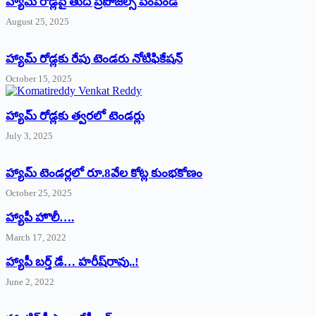
హ్యామ్‌ రోడ్లపై తుది ప్రపోజల్స్‌ పంపండి
August 25, 2025
హ్యామ్‌ రోడ్లకు రేపు టెండరు నోటిఫికేషన్‌
October 15, 2025
హ్యామ్‌ రోడ్లకు త్వరలో టెండర్లు
July 3, 2025
హ్యామ్‌ ‌టెండర్లలో రూ.8వేల కోట్ల కుంభకోణం
October 25, 2025
హ్యాపీ హొలీ….
March 17, 2022
హ్యాపీ బర్త్ ‌డే… హరీష్‌రావు..!
June 2, 2022