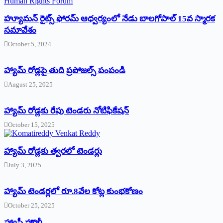
హ్యూమన్‌ రైట్స్‌ ఫోరమ్‌ ఆధ్వర్యంలో నేడు బాలగోపాల్‌ 15వ స్మారక
సమావేశం
October 5, 2024
హ్యామ్‌ రోడ్లపై తుది ప్రపోజల్స్‌ పంపండి
August 25, 2025
హ్యామ్‌ రోడ్లకు రేపు టెండరు నోటిఫికేషన్‌
October 15, 2025
హ్యామ్‌ రోడ్లకు త్వరలో టెండర్లు
July 3, 2025
హ్యామ్‌ ‌టెండర్లలో రూ.8వేల కోట్ల కుంభకోణం
October 25, 2025
హ్యాపీ హొలీ….