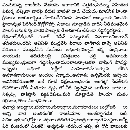
ఎంచుకున్న రాజకీయ నేతలను ఆకాశానికి ఎత్తడం,ఏదన్నా సహేతుక
విమర్శ వచ్చినా వారిపై పరుష భాషతో దాడి చేయడం.మానసిక హింసా
క్రీడలకు అంకురార్పణ చేశారు.దీనివలన పాలనలో అబద్ధాలకు,నటనకు
ప్రాధాన్యత పెరిగింది.కొద్దోగొప్పో నిజాలు మాట్లాడిన వారిని,నీతివంతమైన
పాలన అనుకున్న వారిని పోల్చుకునే అవకాశం లేకుండా సర్థిసద్దిగట్టారు.
కేజ్రీవాల్,దీదీ,శరద్ పవార్, నవీన్ పట్నాయక్, పినరాయివిజయన్
తదితరులందరిని అవినీతి ముద్రవేసి పీఠాలు లాగేశారు.వాళ్ళే అవినీతి
పరులుగా ముద్రవేసిన సువేందు అధికారి,బిశ్వాస్ శర్మ, చంద్రబాబు
నాయుడు తదితరులపై పవిత్రజలం చల్లి అవసరాలకు
ముఖ్యమంత్రులుగా గద్దెనెక్కించారు.ఇలాచిన్నాచితకా
వాషింగ్ పౌడర్లు
ఇప్పుడు అధికార పార్టీలో సింహబాగమే!అక్కున జేరిన
అవకాశవాదులంతా అందలం ఎక్కారు..అవకాశం ఉన్నమేరకు ఇప్పుడు
అవినీతిపరులంతా ఒకే గూటి పక్షులు.అధికారం అంగట్లో సేదతీరిన
బేహారులు.గోదీ మీడియా దృష్టి లో వీరే స్వచ్చమైన జాతీయ వాదులు,
నిక్కచ్చి పాకిస్తాన్ వ్యతిరేకులు.మరీ మాట్లాడితే హిందూ మతం
రక్షకులు,తాజా పీఠాధిపతులు.
పుకార్లు,అబద్ధాలు,భయాలు,దుర్మా
ర్గాలు,మూకదాడులు,బుల్డోజర్ లు
అన్నీ వారి అంతరంగీక రాజకీయాల అంతర్భాగమే! ఐటి,
సిబిఐ,ఇడి,ఇసి,కోర్టులు,చట్టాలు తదితర స్వతంత్ర రాజ్యాంగ సంస్థలు అన్నీ
వీరి పంజరంలో చిలకలే! ఆత్మస్తుతి -పరనింద తప్ప ఈ గోదీ బాబులకు