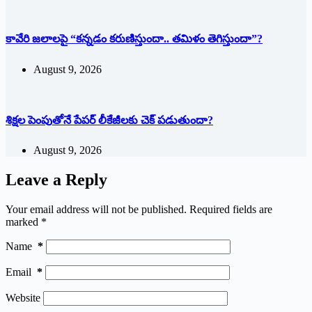
కావేరి జలాలపై “కన్నడం కరుణిస్తుందా.. తమిళం తెగిస్తుందా”?
August 9, 2026
శిక్షల పెంపుతోనే పేపర్ లీకేజీలకు చెక్ పడుతుందా?
August 9, 2026
Leave a Reply
Your email address will not be published.
Required fields are
marked
*
Name
*
Email
*
Website