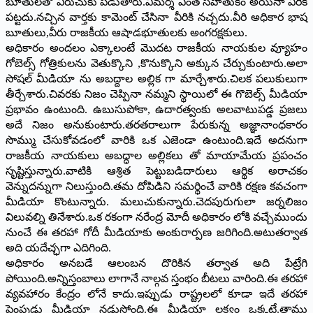
బూతులతో విరుచుకు పడుతారు.విమర్శ ఎంత సహేతుకం అయినా వీరికి
పట్టదు.నచ్చిన వార్తకు కామెంట్ చేసినా వీరికి నచ్చదు.వీరి అధికార భాష
బూతులు,వీరు రాజకీయ ఆషాడభూతులకు అంగరక్షకులు.
అధికారం అందలం ఎక్కాలంటే మొదట రాజకీయ నాయకుల వ్యూహం
గోబెల్స్ గోత్రికులను వెతుక్కొని ,కొనుక్కొని అక్కున చేర్చుకుంటారు.అలా
సోషల్ మీడియా ను అబద్దాల అల్లిక గా మార్చేశారు.చిలక పలుకులుగా
తీర్చేశారు.చివరకు నిజం చెప్పినా నమ్మని స్థాయిలో ఈ గొబెల్స్ మీడియా
ప్రభావం ఉంటుంది. ఉబుసుపోకా, ఉదారత్వంకు అలవాటుపడ్డ ప్రజలు
అదే నిజం అనుకుంటారు.తరతరాలుగా పేరుకున్న అజ్ఞానాంధకారం
సొమ్ము చేసుకోవడంలో వారికి ఒక ఎజెండా ఉంటుంది.ఇదే అదనుగా
రాజకీయ నాయకులు అబద్ధాల అల్లికలు తో మాయామేయ ప్రపంచం
సృష్టిస్తున్నారు.వాటికి ఆశ్రిత పెట్టుబడిదారులు ఆర్థిక అరాచకం
వెన్నుదన్నుగా నిలుస్తుంది.తమ దోపిడిని సమర్థించే వారికి రక్షణ కవచంగా
మీడియా కొంటున్నారు. మలుచుకున్నారు.చెదపురుగులా జర్నలిజం
విలువల్ని తినేశారు.ఒక రకంగా నరేంద్ర మోదీ అధికారం లోకి వచ్చేముందు
నుంచే ఈ తరహా గోదీ మీడియాకు అంకురార్పణ జరిగింది.అటుతర్వాత
అది యదేచ్ఛగా ఎదిగింది.
అధికారం అనబడే ఆలంబన దొరికిన తర్వాత అది పేట్రేగి
పోయింది.అన్నిస్తంబాలు లాగానే నాల్గవ స్తంభం బీటలు వారింది.ఈ తరహా
వ్యవహారం కేంద్రం లోనే కాదు.ఇప్పుడు రాష్ట్రలలో కూడా ఇదే తరహా
పెంపుడు మీడియా నడుస్తోంది.ఈ మీడియా లక్ష్యం ఒక్కటే.తాము