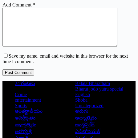
Add Comment
*
Save my name, email and website in this browser for the next
time I comment.
Post Comment
24 గంటలు
Balala Bharatham
Bharat jodo yatra special
Crime
English
entertainment
Shoba
Sports
Uncategorized
అంతర్జాతీయం
అరుగు
అవర్గీకృతం
ఆద్యాత్మికం
ఆధ్యాత్మికం
ఆంధ్రప్రదేశ్
ఆరోగ్య శ్రీ
ఎడిటోరియల్