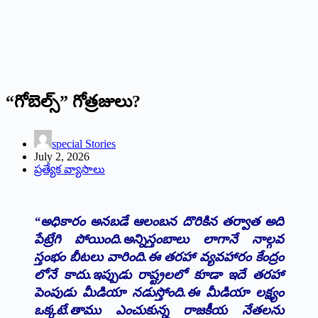
“గోబెల్స్” గోత్రజులు?
special Stories
July 2, 2026
ప్రత్యేక వ్యాసాలు
“అధికారం అనబడే ఆలంబన దొరికిన తర్వాత అది
పేట్రేగి పోయింది.అన్నిస్తంబాలు లాగానే నాల్గవ
స్తంభం బీటలు వారింది.ఈ తరహా వ్యవహారం కేంద్రం
లోనే కాదు.ఇప్పుడు రాష్ట్రలలో కూడా ఇదే తరహా
పెంపుడు మీడియా నడుస్తోంది.ఈ మీడియా లక్ష్యం
ఒక్కటే.తాము ఎంచుకున్న రాజకీయ నేతలను