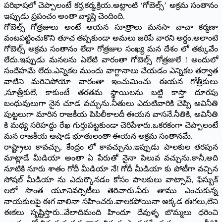
పరిభాషలో చెప్పాలంటే కర్త,కర్మ,క్రియ.అట్లాంటి ‘గోబెల్స్’ అక్రమ సంతానం
ఇప్పుడు ప్రపంచం అంతా వ్యాప్తి చెందింది.
గోబెల్స్ గోత్రజులు అంటే ఆయన సూత్రాలు మనసా వాచా కర్మణా
వంటపట్టించుకొని తూచ తప్పకుండా అమలు జరిపే వారని అర్థం.అలాంటి
గోబెల్స్ అక్రమ సంతానం లేదా గోత్రజుల సంఖ్య మన దేశం లో తక్కువేం
లేదు.ఇప్పుడు మనలను ఏలేటి వారంతా గోబెల్స్ గోత్రజులే ! అందులో
సందేహమే లేదు.ఎన్నికల ముందు వాగ్దానాలు చేయడం ఎన్నికల తర్వాత
వాటిని మరిచిపోయో వారంతా ఇంచుమించు ఈయన గోత్రీకులు
,సూత్రీకులే, కాకుంటే తరతమ స్థాయిలను బట్టి కాస్తా దూరపు
బంధువులుగా నైన చూడ వచ్చును.నీతులు ఎదుటివారికి చెప్పి అవినీతి
పుట్టలుగా మారిన రాజకీయ పిపిలీకాలదీ ఈయన వాసనే.నీతికి, అవినీతి
కి మధ్య సరిహద్దు రేఖ గుర్తుపట్టకుండా చెరిపేశారు.ఒకరకంగా చెప్పాలంటే
మన రాజకీయ ఆషాడ భూతులంతా ఈయన అక్రమ సంతానమే.
రాష్ట్రాలు కావచ్చు, కేంద్రం లో కావచ్చును.ఇప్పుడు పాలకుల తరపున
మాట్లాడే మీడియా అంతా ఏ పేరుతో నైనా పిలువ వచ్చును.కానీ,అది
నూటికి నూరు శాతం గోదీ మీడియా నే! గోదీ మీడియా కు పోటీగా వచ్చిన
సోషల్ మీడియా ను ఎదుర్కొనడం కోసం పాలకులు వాట్సాప్, ఫేస్బుక్
లలో సొంత యూనివర్సిటీలు తెరిచారు.వీరు తాము ఎంచుకున్న
నాయకులపై ఈగ వాలినా సహించరు.వాలకపోయినా అక్కడ ఈగలు,లేని
ఈకలు సృష్టిస్తారు..వేలాదిమంది హిందూ దేవుళ్ళ బొమ్మలు ధరించి