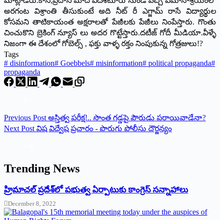
మాట్లాడరు.కానీ,ప్రదాని మోదీ విదేశీటూరు నుండి వచ్చి విమానాశ్రయంలో
అరగంట విశ్రాంతి తీసుకుంటే అది నీట్ రీ ఎగ్జామ్ రాసే విద్యార్థుల
కోసమని తాటికాయంత అక్షరాలతో పేజీలకు పేజీలు నింపేస్తారు. గొంతు
చించుకొని బ్రెకింగ్ న్యూస్ లు అదర గొట్టేస్తారు.దటీజ్ గోదీ మీడియా.వీళ్ళే
నిజంగా ఈ దేశంలో గోబెల్స్ , ఫక్తు వాళ్ళ రక్తం నింపుకున్న గోత్రజులు!?
Tags
#
disinformation
#
Goebbels
#
misinformation
#
political propaganda
#
propaganda
Previous
Post
అస్తిత్వ పరీక్ష!.. సొంత గడ్డపై పౌరుడు పరాయివాడేనా?
Next
Post
విష విద్వేష ప్రచారం - పొరుగు పోలీసు దౌర్జన్యం
Trending News
‌హ్రిమాచల్‌ ‌ప్రదేశ్‌లో పభుత్వ ఏర్పాటుకు కాంగ్రెస్‌ ‌సన్నాహాలు
December 8, 2022