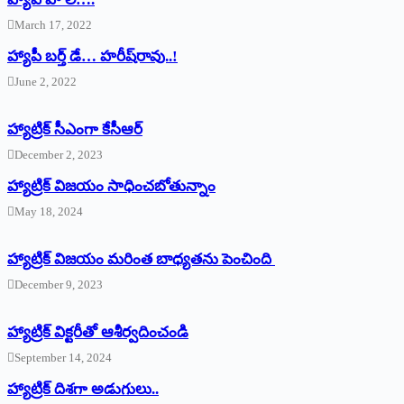
March 17, 2022
హ్యాపీ బర్త్ ‌డే… హరీష్‌రావు..!
June 2, 2022
హ్యాట్రిక్‌ ‌సీఎంగా కేసీఆర్‌
December 2, 2023
హ్యాట్రిక్‌ విజయం సాధించబోతున్నాం
May 18, 2024
హ్యాట్రిక్ విజయం మరింత బాధ్యతను పెంచింది
December 9, 2023
హ్యాట్రిక్‌ ‌విక్టరీతో ఆశీర్వదించండి
September 14, 2024
‌హ్యాట్రిక్‌ ‌దిశగా అడుగులు..