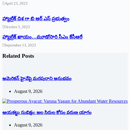
April 23, 2023
హ్యాట్రిక్ దిశ గా బి ఆర్ ఎస్ ప్రభుత్వం
October 5, 2023
హ్యాట్రిక్‌ ‌ఖాయం…మూడోసారి సీఎం కేసీఆరే
September 13, 2023
Related Posts
అమెరికన్ హైవేపై మ‌ర‌పురాని అనుభ‌వం
August 9, 2026
ఆయకట్టు సుభిక్షం: జల సిరుల కోసం వరుణ యాగం
August 9, 2026