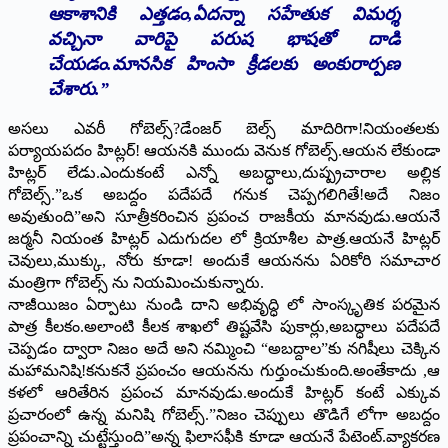
ఆకాశానికి ఎత్తడం,ఏదన్నా సహేతుక విమర్శ
వచ్చినా వారిపై పరుష భాషతో దాడి
చేయడం.మానసిక హింసా క్రీడలకు అంకురార్పణ
చేశారు.”
అసలు ఎవరీ గోబెల్స్?డేంజర్ బెల్స్ మాదిరిగా!నియంతలకు
పర్యాయపదం హిట్లర్! ఆయనకి ముందు వెనుక గోబెల్స్.ఆయన లేకుండా
హిట్లర్ లేడు.ఎందుకంటే ఎన్నో అబద్ధాలు,దుష్ప్రచారాల అల్లిక
గోబెల్స్.”ఒక అబద్దం పదేపదే గనుక చెప్పగలిగితే!అదే నిజం
అవుతుంది”అని సూత్రీకరించిన ప్రపంచ రాజకీయ మానవుడు.ఆయనే
జర్మనీ నియంత హిట్లర్ ఎదుగుదల లో క్రియాశీల పాత్ర.ఆయనే హిట్లర్
చెవులు,ముక్కు, నోరు కూడా! అందుకే ఆయనను ఏరికోరి సమాచార
మంత్రిగా గోబెల్స్ ను నియమించుకున్నారు.
నాజీయిజం ఏర్పాటు నుండి దాని అభివృద్ధి లో సాంస్కృతిక పరమైన
పాత్ర కీలకం.అలాంటి కీలక శాఖలో తిష్టవేసి పుకార్లు,అబద్ధాలు పదేపదే
చెప్పడం ద్వారా నిజం అదే అని నమ్మించి “అబద్దాల”కు నగిషీలు చెక్కిన
మహామనిషి!కనుకనే ప్రపంచం ఆయనను గుర్తుంచుకుంది.అంతేకాదు ,ఆ
కళలో ఆరితేరిన ప్రపంచ మానవుడు.అందుకే హిట్లర్ కంటే ఎక్కువ
ప్రచారంలో ఉన్న మనిషి గోబెల్స్.”నిజం చెప్పులు తొడిగే లోగా అబద్దం
ప్రపంచాన్ని చుట్టేస్తుంది”అన్న ఫిలాసఫీకి కూడా ఆయనే పేటెంట్.వ్యాకరణ