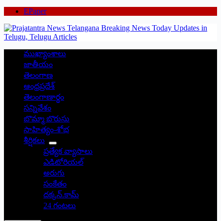
EPaper
ముఖ్యాంశాలు
జాతీయం
తెలంగాణ
ఆంధ్రప్రదేశ్
తెలంగాణార్థం
సన్నివేశం
బొమ్మా బొరుసు
సాహిత్యం-శోభ
శీర్షికలు
ప్రత్యేక వ్యాసాలు
ఎడిటోరియల్
అరుగు
సంకేతం
దక్కన్.కామ్
24 గంటలు