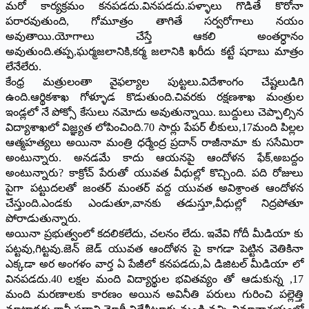
మరో కార్యక్రమం కనపడదు.వినపడదు.పళ్ళాలు గొడితే కొరోనా
పరారవుతుంది, గోమూత్రం తాగితే సర్వరోగాలు నయం
అవుతాయి.యోగాలు చేస్తే ఆకలి అంతర్ధానం
అవుతుంది.తప్ప,ఘర్మజలానికి,కర్మ జలానికి ఖరీదు కట్టే షరాబు మాత్రం
లేనేలేరు.
కేంధ్ర మత్రులంతా వైఫల్యాల పుట్టలు.విదేశాంగం చేష్టలుడిగి
ఉంది.ఆర్థికశాఖ గోళ్ళూడ కొడుతుంది.చివరకు రక్షణశాఖ మంత్రుల
ఇండ్లలో నే పోక్సో కేసులు నమోదు అవుతున్నాయి. బుద్దులు చెప్పాల్సిన
విద్యాశాఖలో విజ్ఞ్యత లోపించింది.70 సార్లు పేపర్ లీకులు,17మంది పిల్లల
ఆత్మహత్యలు అయినా మంత్రి ధర్మేంద్ర ప్రదాన్ రాజీనామా కు ససేమిరా
అంటున్నారు. అనడమే కాదు ఆయనపై ఆందోళన ఫేక్,అబద్దం
అంటున్నారు? కాక్రోచ్ పేరుతో యువత వీధుల్లో కొచ్చింది. పది రోజులు
పైగా పట్టుదలతో జంతర్ మంతర్ వద్ద యువత అవిశ్రాంత ఆందోళన
చేస్తుంది.ఎండకు ఎండుతూ,వానకు తడుస్తూ,వీధుల్లో నిద్రపోతూ
పోరాడుతున్నారు.
అయినా ప్రభుత్వంలో కదలికలేదు, చలనం లేదు. ఇవేవి గోదీ మీడియా కు
పట్టవు,గిట్టవు.జెన్ జెడ్ యువత ఆందోళన పై కాగడా పెట్టిన వెతికినా
ఎక్కడా అర అంగళం వార్త ఏ పేజీలో కనపడదు,ఏ డిజిటల్ మీడియా లో
వినపడదు.40 లక్షల మంది విద్యార్థుల భవితవ్యం తో ఆడుకున్న ,17
మంది మరణాలకు కారణం అయిన అవినీతి పరులు గురించి పల్లెత్తి