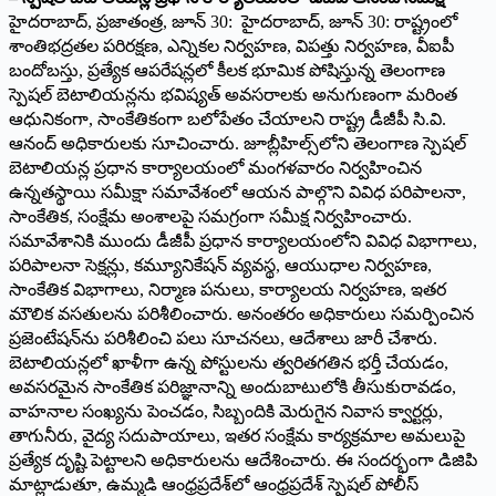
హైద‌రాబాద్‌, ప్ర‌జాతంత్ర‌, జూన్ 30: హైదరాబాద్, జూన్ 30: రాష్ట్రంలో
శాంతిభద్రతల పరిరక్షణ, ఎన్నికల నిర్వహణ, విపత్తు నిర్వహణ, వీఐపీ
బందోబస్తు, ప్రత్యేక ఆపరేషన్లలో కీలక భూమిక పోషిస్తున్న తెలంగాణ
స్పెషల్ బెటాలియన్లను భవిష్యత్ అవసరాలకు అనుగుణంగా మరింత
ఆధునికంగా, సాంకేతికంగా బలోపేతం చేయాలని రాష్ట్ర డీజీపీ సి.వి.
ఆనంద్ అధికారులకు సూచించారు. జూబ్లీహిల్స్‌లోని తెలంగాణ స్పెషల్
బెటాలియన్ల ప్రధాన కార్యాలయంలో మంగళవారం నిర్వహించిన
ఉన్నతస్థాయి సమీక్షా సమావేశంలో ఆయన పాల్గొని వివిధ పరిపాలనా,
సాంకేతిక, సంక్షేమ అంశాలపై సమగ్రంగా సమీక్ష నిర్వహించారు.
సమావేశానికి ముందు డీజీపీ ప్రధాన కార్యాలయంలోని వివిధ విభాగాలు,
పరిపాలనా సెక్షన్లు, కమ్యూనికేషన్ వ్యవస్థ, ఆయుధాల నిర్వహణ,
సాంకేతిక విభాగాలు, నిర్మాణ పనులు, కార్యాలయ నిర్వహణ, ఇతర
మౌలిక వసతులను పరిశీలించారు. అనంతరం అధికారులు సమర్పించిన
ప్రజెంటేషన్‌ను పరిశీలించి పలు సూచనలు, ఆదేశాలు జారీ చేశారు.
బెటాలియన్లలో ఖాళీగా ఉన్న పోస్టులను త్వరితగతిన భర్తీ చేయడం,
అవసరమైన సాంకేతిక పరిజ్ఞానాన్ని అందుబాటులోకి తీసుకురావడం,
వాహనాల సంఖ్యను పెంచడం, సిబ్బందికి మెరుగైన నివాస క్వార్టర్లు,
తాగునీరు, వైద్య సదుపాయాలు, ఇతర సంక్షేమ కార్యక్రమాల అమలుపై
ప్రత్యేక దృష్టి పెట్టాలని అధికారులను ఆదేశించారు. ఈ సందర్భంగా డిజిపి
మాట్లాడుతూ, ఉమ్మడి ఆంధ్రప్రదేశ్‌లో ఆంధ్రప్రదేశ్ స్పెషల్ పోలీస్