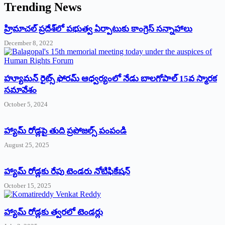
Trending News
‌హ్రిమాచల్‌ ‌ప్రదేశ్‌లో పభుత్వ ఏర్పాటుకు కాంగ్రెస్‌ ‌సన్నాహాలు
December 8, 2022
హ్యూమన్‌ రైట్స్‌ ఫోరమ్‌ ఆధ్వర్యంలో నేడు బాలగోపాల్‌ 15వ స్మారక
సమావేశం
October 5, 2024
హ్యామ్‌ రోడ్లపై తుది ప్రపోజల్స్‌ పంపండి
August 25, 2025
హ్యామ్‌ రోడ్లకు రేపు టెండరు నోటిఫికేషన్‌
October 15, 2025
హ్యామ్‌ రోడ్లకు త్వరలో టెండర్లు