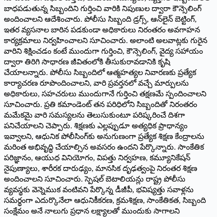
బాధపడుతున్న సిబ్బందిని గుర్తించి వారికి నిపుణుల ద్వారా కౌన్సెలింగ్
అందించాలని ఆదేశించారు. పోలీసు సిబ్బంది డ్రగ్స్, ఆన్‌లైన్ బెట్టింగ్,
ఇతర వ్యసనాల బారిన పడకుండా అధికారులు నిరంతరం అవగాహన
కార్యక్రమాలు నిర్వహించాలని సూచించారు. అలాంటి అలవాట్లకు గురైన
వారిని శిక్షించడం కంటే ముందుగా గుర్తించి, కౌన్సెలింగ్, వైద్య సహాయం
ద్వారా తిరిగి సాధారణ జీవితంలోకి తీసుకురావడానికి కృషి
చేయాలన్నారు. పోలీసు సిబ్బందిలో ఆత్మహత్యల నివారణకు ప్రత్యేక
కార్యాచరణ రూపొందించాలని, వారి ప్రవర్తనలో వచ్చే మార్పులను
అధికారులు, సహచరులు ముందుగానే గుర్తించి తక్షణమే స్పందించాలని
సూచించారు. ప్రతి కమాండెంట్ తన పరిధిలోని సిబ్బందితో నిరంతరం
మమేకమై వారి సమస్యలను తెలుసుకుంటూ పరిష్కరించే దిశగా
పనిచేయాలని చెప్పారు. శిక్షణకు ఎల్లప్పుడూ అత్యధిక ప్రాధాన్యం
ఇవ్వాలని, ఆధునిక పోలీసింగ్‌కు అనుగుణంగా ప్రత్యేక శిక్షణ కేంద్రాలను
మరింత అభివృద్ధి చేయాల్సిన అవసరం ఉందని పేర్కొన్నారు. సాంకేతిక
పరిజ్ఞానం, ఆయుధ వినియోగం, విపత్తు నిర్వహణ, కమ్యూనికేషన్
నైపుణ్యాలు, శారీరక దారుఢ్యం, మానసిక దృఢత్వంపై నిరంతర శిక్షణ
అందించాలని సూచించారు. స్పెషల్ బెటాలియన్లు రాష్ట్ర పోలీసు
వ్యవస్థకు వెన్నెముక వంటివని పేర్కొన్న డీజీపీ, భవిష్యత్తు సవాళ్లను
సమర్థంగా ఎదుర్కొనేలా ఆధునికీకరణ, క్రమశిక్షణ, సాంకేతికత, సిబ్బంది
సంక్షేమం అనే నాలుగు ప్రధాన లక్ష్యాలతో ముందుకు సాగాలని