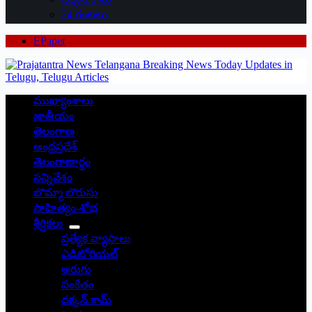
24 గంటలు
EPaper
ముఖ్యాంశాలు
జాతీయం
తెలంగాణ
ఆంధ్రప్రదేశ్
తెలంగాణార్థం
సన్నివేశం
బొమ్మా బొరుసు
సాహిత్యం-శోభ
శీర్షికలు
ప్రత్యేక వ్యాసాలు
ఎడిటోరియల్
అరుగు
సంకేతం
దక్కన్.కామ్