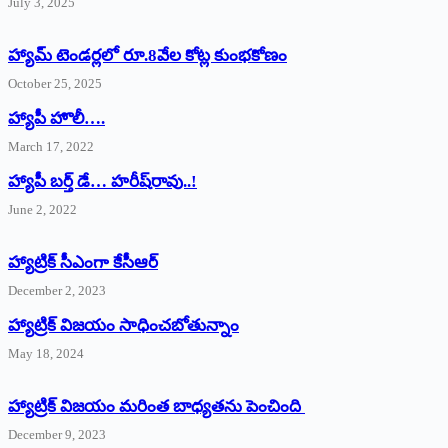
July 3, 2025
హ్యామ్‌ ‌టెండర్లలో రూ.8వేల కోట్ల కుంభకోణం
October 25, 2025
హ్యాపీ హొలీ….
March 17, 2022
హ్యాపీ బర్త్ ‌డే… హరీష్‌రావు..!
June 2, 2022
హ్యాట్రిక్‌ ‌సీఎంగా కేసీఆర్‌
December 2, 2023
హ్యాట్రిక్‌ విజయం సాధించబోతున్నాం
May 18, 2024
హ్యాట్రిక్ విజయం మరింత బాధ్యతను పెంచింది
December 9, 2023