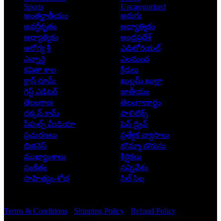
Sports
Uncategorized
అంతర్జాతీయం
అరుగు
అవర్గీకృతం
ఆద్యాత్మికం
ఆధ్యాత్మికం
ఆంధ్రప్రదేశ్
ఆరోగ్య శ్రీ
ఎడిటోరియల్
ఎన్నారై
ఎలమంద
కవితా శాల
క్రీడలు
క్లాస్ రూమ్
ఖుల్లమ్ ఖుల్లా
గెస్ట్ ఎడిటర్
జాతీయం
తెలంగాణ
తెలంగాణార్థం
దక్కన్.కామ్
పాలిటిక్స్
పీపుల్స్ ‌మీడియా
పెన్ డ్రైవ్
ప్రచురణలు
ప్రత్యేక వ్యాసాలు
బిజినెస్
బొమ్మా బొరుసు
ముఖ్యాంశాలు
శీర్షికలు
సంకేతం
సన్నివేశం
సాహిత్యం-శోభ
సిల్ సిల
Copyright © 2026 - Prajatantra
Terms & Conditions
Shipping Policy
Refund Policy