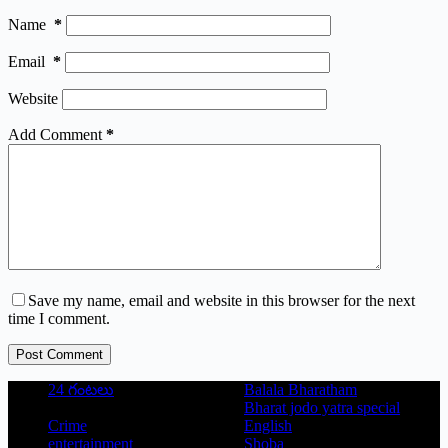
Name
*
Email
*
Website
Add Comment
*
Save my name, email and website in this browser for the next
time I comment.
Post Comment
24 గంటలు
Balala Bharatham
Bharat jodo yatra special
Crime
English
entertainment
Shoba