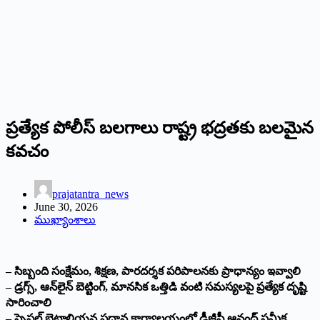
ప్రత్యేక పోలీస్ బలగాలు రాష్ట్ర భద్రతకు బలమైన
కవచం
prajatantra_news
June 30, 2026
ముఖ్యాంశాలు
– సిబ్బంది సంక్షేమం, శిక్షణ, పారదర్శక పరిపాలనకు ప్రాధాన్యం ఇవ్వాలి
– డ్రగ్స్, ఆన్‌లైన్ బెట్టింగ్, మానసిక ఒత్తిడి వంటి సమస్యలపై ప్రత్యేక దృష్టి
సారించాలి
– స్పెషల్ బెటాలియన్ల ప్రధాన కార్యాలయంలో డీజీపీ ఆనంద్ స‌మీక్ష