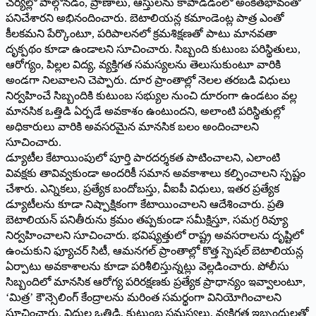
చర్యల్లో పాల్గొనడం, ప్రాణాలు, ఆస్తులను కాపాడడంలో అంకితభావంతో
పనిచేశారని అభినందించారు. బెటాలియన్ల కమాండెంట్ల పాత్ర ఎంతో
కీలకమని పేర్కొంటూ, పరిపాలనలో క్రమశిక్షణతో పాటు మానవతా
దృక్పథం కూడా ఉండాలని సూచించారు. సిబ్బంది కుటుంబ పరిస్థితులు,
ఆరోగ్యం, పిల్లల విద్య, వ్యక్తిగత సమస్యలను తెలుసుకుంటూ వారికి
అండగా నిలవాలని చెప్పారు. దూర ప్రాంతాల్లో నెలల తరబడి విధులు
నిర్వహించే సిబ్బందికి కుటుంబ సభ్యుల నుంచి దూరంగా ఉండటం వల్ల
మానసిక ఒత్తిడి ఏర్పడే అవకాశం ఉంటుందని, అలాంటి పరిస్థితుల్లో
అధికారులు వారికి అవసరమైన మానసిక బలం అందించాలని
సూచించారు.
డ్యూటీల కేటాయింపులో పూర్తి పారదర్శకత పాటించాలని, ఎలాంటి
వివక్షకు తావివ్వకుండా అందరికీ సమాన అవకాశాలు కల్పించాలని స్పష్టం
చేశారు. ఎన్నికలు, ప్రత్యేక బందోబస్తు, వీఐపీ విధులు, ఇతర ప్రత్యేక
డ్యూటీలను కూడా నిష్పాక్షికంగా కేటాయించాలని ఆదేశించారు. ప్రతి
బెటాలియన్ పనితీరును క్రమం తప్పకుండా సమీక్షిస్తూ, సమగ్ర రివ్యూ
నిర్వహించాలని సూచించారు. భవిష్యత్తులో రాష్ట్ర అవసరాలను దృష్టిలో
ఉంచుకుని ఫ్యూచర్ సిటీ, ఆమనగల్ ప్రాంతాల్లో కొత్త స్పెషల్ బెటాలియన్ల
ఏర్పాటు అవకాశాలను కూడా పరిశీలిస్తున్నట్లు వెల్లడించారు. పోలీసు
సిబ్బందిలో మానసిక ఆరోగ్య పరిరక్షణకు ప్రత్యేక ప్రాధాన్యం ఇవ్వాలంటూ,
‘మిత్ర’ కౌన్సెలింగ్ కేంద్రాలను మరింత సమర్థంగా వినియోగించాలని
సూచించారు. విధుల ఒత్తిడి, కుటుంబ సమస్యలు, వ్యక్తిగత ఇబ్బందులతో