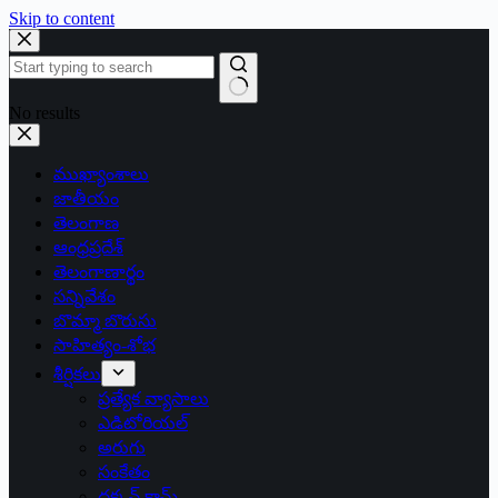
Skip to content
No results
ముఖ్యాంశాలు
జాతీయం
తెలంగాణ
ఆంధ్రప్రదేశ్
తెలంగాణార్థం
సన్నివేశం
బొమ్మా బొరుసు
సాహిత్యం-శోభ
శీర్షికలు
ప్రత్యేక వ్యాసాలు
ఎడిటోరియల్
అరుగు
సంకేతం
దక్కన్.కామ్