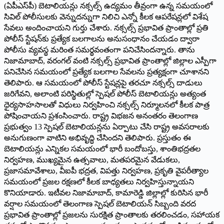
(ఏపీఎస్‌పీ) బెటాలియన్లు నక్సల్స్ ఉద్యమం తీవ్రంగా ఉన్న సమయంలో
సివిల్ పోలీసులకు వెన్నుదన్నుగా నిలిచి ఎన్నో కీలక ఆపరేషన్లలో విశేష
సేవలు అందించాయని గుర్తు చేశారు. నక్సల్స్ ప్రభావిత ప్రాంతాల్లో ప్రతి
పోలీస్ స్టేషన్‌కు ప్రత్యేక బలగాలను అనుసంధానం చేయడం ద్వారా
పోలీసు వ్యవస్థ మరింత సమర్థవంతంగా పనిచేసిందన్నారు. తాను
నిజామాబాద్, వరంగల్ వంటి నక్సల్స్ ప్రభావిత ప్రాంతాల్లో జిల్లాల ఎస్పీగా
పనిచేసిన సమయంలో ప్రత్యేక బలగాల సేవలను ప్రత్యక్షంగా చూశానని
తెలిపారు. ఆ సమయంలో పోలీస్ స్టేషన్లపై తరచూ నక్సల్స్ దాడులు
జరిగేవని, అలాంటి పరిస్థితుల్లో స్పెషల్ పోలీస్ బెటాలియన్లు అత్యంత
ధైర్యసాహసాలతో విధులు నిర్వహించి నక్సల్స్ నిర్మూలనలో కీలక పాత్ర
పోషించాయని ప్రశంసించారు. రాష్ట్ర విభజన అనంతరం తెలంగాణ
ప్రభుత్వం 13 స్పెషల్ బెటాలియన్లను ఏర్పాటు చేసి రాష్ట్ర అవసరాలకు
అనుగుణంగా వాటిని అభివృద్ధి చేసిందని తెలిపారు. ప్రస్తుతం ఈ
బెటాలియన్లు ఎన్నికల సమయంలో భారీ బందోబస్తు, శాంతిభద్రతల
నిర్వహణ, ముఖ్యమైన ఉత్సవాలు, మతపరమైన వేడుకలు,
ప్రజాసమావేశాలు, వీఐపీ భద్రత, విపత్తు నిర్వహణ, ప్రకృతి వైపరీత్యాల
సమయంలో ప్రజల రక్షణలో కీలక బాధ్యతలు నిర్వహిస్తున్నాయని
కొనియాడారు. ఇటీవల నిజామాబాద్, కామారెడ్డి జిల్లాల్లో కురిసిన భారీ
వర్షాల సమయంలో తెలంగాణ స్పెషల్ బెటాలియన్ సిబ్బంది వరద
ప్రభావిత ప్రాంతాల్లో ప్రజలను సురక్షిత ప్రాంతాలకు తరలించడం, సహాయక