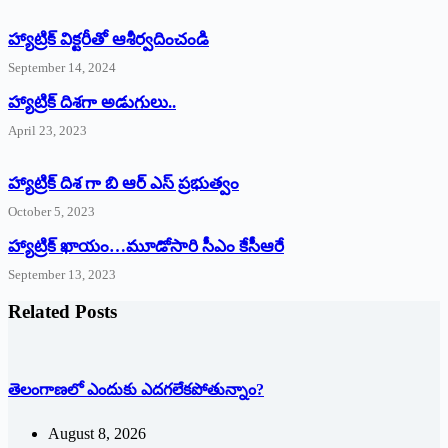
హ్యాట్రిక్‌ ‌విక్టరీతో ఆశీర్వదించండి
September 14, 2024
‌హ్యాట్రిక్‌ ‌దిశగా అడుగులు..
April 23, 2023
హ్యాట్రిక్ దిశ గా బి ఆర్ ఎస్ ప్రభుత్వం
October 5, 2023
హ్యాట్రిక్‌ ‌ఖాయం…మూడోసారి సీఎం కేసీఆరే
September 13, 2023
Related Posts
తెలంగాణలో ఎందుకు ఎదగలేకపోతున్నాం?
August 8, 2026