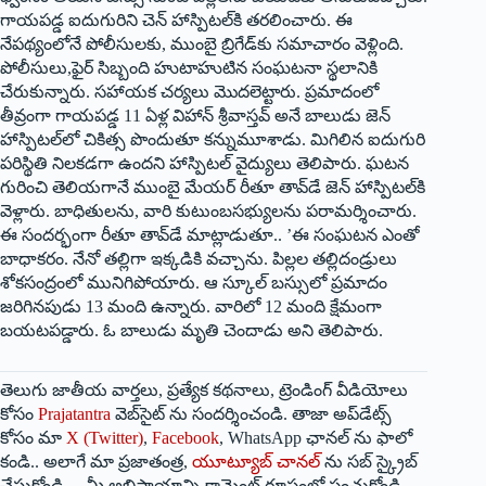
గాయపడ్డ ఐదుగురిని చెన్‌ ‌హాస్పిటల్‌కి తరలించారు. ఈ
నేపథ్యంలోనే పోలీసులకు, ముంబై బ్రిగేడ్‌కు సమాచారం వెళ్లింది.
పోలీసులు,ఫైర్‌ ‌సిబ్బంది హుటాహుటిన సంఘటనా స్థలానికి
చేరుకున్నారు. సహాయక చర్యలు మొదలెట్టారు. ప్రమాదంలో
తీవ్రంగా గాయపడ్డ 11 ఏళ్ల విహాన్‌ శ్రీ‌వాస్తవ్‌ అనే బాలుడు జెన్‌
‌హాస్పిటల్‌లో చికిత్స పొందుతూ కన్నుమూశాడు. మిగిలిన ఐదుగురి
పరిస్థితి నిలకడగా ఉందని హాస్పిటల్‌ ‌వైద్యులు తెలిపారు. ఘటన
గురించి తెలియగానే ముంబై మేయర్‌ ‌రీతూ తావ్‌డే జెన్‌ ‌హాస్పిటల్‌కి
వెళ్లారు. బాధితులను, వారి కుటుంబసభ్యులను పరామర్శించారు.
ఈ సందర్భంగా రీతూ తావ్‌డే మాట్లాడుతూ.. ’ఈ సంఘటన ఎంతో
బాధాకరం. నేనో తల్లిగా ఇక్కడికి వచ్చాను. పిల్లల తల్లిదండ్రులు
శోకసంద్రంలో మునిగిపోయారు. ఆ స్కూల్‌ ‌బస్సులో ప్రమాదం
జరిగినపుడు 13 మంది ఉన్నారు. వారిలో 12 మంది క్షేమంగా
బయటపడ్డారు. ఓ బాలుడు మృతి చెందాడు అని తెలిపారు.
తెలుగు జాతీయ వార్తలు, ప్రత్యేక కథనాలు, ట్రెండింగ్ వీడియోలు
కోసం
Prajatantra
వెబ్‌సైట్ ను సందర్శించండి. తాజా అప్‌డేట్స్
కోసం మా
X (Twitter)
,
Facebook
, WhatsApp ఛానల్ ను ఫాలో
కండి.. అలాగే మా ప్రజాతంత్ర,
యూట్యూబ్ చానల్
ను సబ్ స్క్రైబ్
చేసుకోండి.. మీ అభిప్రాయాన్ని కామెంట్ రూపంలో పంచుకోండి.