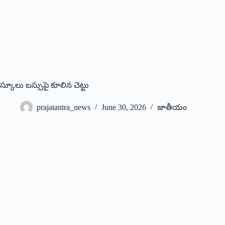
స్కూలు బస్సుపై కూలిన చెట్టు
prajatantra_news
June 30, 2026
జాతీయం