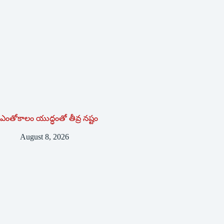
ఎంతోకాలం యుద్ధంతో తీవ్ర నష్టం
August 8, 2026