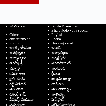
24 గంటలు
Balala Bharatham
Bharat jodo yatra special
Crime
English
entertainment
Shoba
Sports
Uncategorized
అంతర్జాతీయం
అరుగు
అవర్గీకృతం
ఆద్యాత్మికం
ఆధ్యాత్మికం
ఆంధ్రప్రదేశ్
ఆరోగ్య శ్రీ
ఎడిటోరియల్
ఎన్నారై
ఎలమంద
కవితా శాల
క్రీడలు
క్లాస్ రూమ్
ఖుల్లమ్ ఖుల్లా
గెస్ట్ ఎడిటర్
జాతీయం
తెలంగాణ
తెలంగాణార్థం
దక్కన్.కామ్
పాలిటిక్స్
పీపుల్స్ ‌మీడియా
పెన్ డ్రైవ్
ప్రచురణలు
ప్రత్యేక వ్యాసాలు