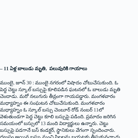
– 11 ఏళ్ల బాలుడు మృతి, పలువురికి గాయాలు
ముంబై, జూన్‌ 30 :‌ ముంబై నగరంలో విషాదం చోటుచేసుకుంది. ఓ
పెద్ద చెట్టు స్కూల్‌ ‌బస్సుపై కూలిపడిన ఘటనలో ఓ బాలుడు మృతి
చెందాడు. మరో నలుగురు తీవ్రంగా గాయపడ్డారు. మంగళవారం
మధ్యాహ్నం ఈ సంఘటన చోటుచేసుకుంది. మంగళవారం
మధ్యాహ్నం ఓ స్కూల్‌ ‌బస్సు చెంబూర్‌ ‌రోడ్‌ ‌నంబర్‌ 11‌లో
వెళుతుండగా పెద్ద చెట్టు కూలి బస్సుపై పడింది. ప్రమాదం జరిగిన
సమయంలో బస్సులో 13 మంది విద్యార్థులు ఉన్నారు. చెట్టు
బస్సుపై పడగానే బస్‌ ‌కండక్టర్‌, ‌స్థానికులు వేగంగా స్పందించారు.
ధ్వంసం అయిన బస్సు నుంచి పిల్లలను బయటకు తీసుకువచ్చారు.