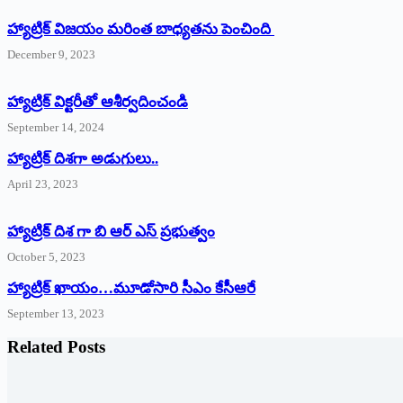
హ్యాట్రిక్ విజయం మరింత బాధ్యతను పెంచింది
December 9, 2023
హ్యాట్రిక్‌ ‌విక్టరీతో ఆశీర్వదించండి
September 14, 2024
‌హ్యాట్రిక్‌ ‌దిశగా అడుగులు..
April 23, 2023
హ్యాట్రిక్ దిశ గా బి ఆర్ ఎస్ ప్రభుత్వం
October 5, 2023
హ్యాట్రిక్‌ ‌ఖాయం…మూడోసారి సీఎం కేసీఆరే
September 13, 2023
Related Posts