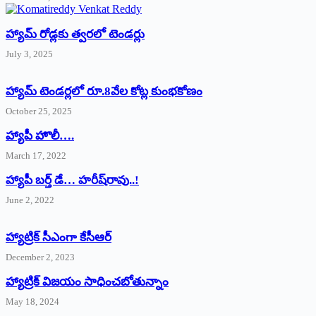
హ్యామ్‌ రోడ్లకు త్వరలో టెండర్లు
July 3, 2025
హ్యామ్‌ ‌టెండర్లలో రూ.8వేల కోట్ల కుంభకోణం
October 25, 2025
హ్యాపీ హొలీ….
March 17, 2022
హ్యాపీ బర్త్ ‌డే… హరీష్‌రావు..!
June 2, 2022
హ్యాట్రిక్‌ ‌సీఎంగా కేసీఆర్‌
December 2, 2023
హ్యాట్రిక్‌ విజయం సాధించబోతున్నాం
May 18, 2024