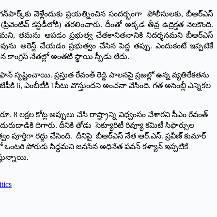
్క్‌కు వెళ్లేందుకు ప్రయత్నించిన సంద‌ర్భంగా పోలీసులకు, బీఆర్ఎస్
వెంటివ్ కస్టడీలోకి) తరలించారు. దీంతో అక్కడ తీవ్ర ఉద్రిక్తత నెలకొంది.
నామని, తమను ఆపడం ప్రభుత్వ చేతకానితనానికి నిదర్శనమని బీఆర్ఎస్
ావును అరెస్ట్ చేయ‌డం ప్ర‌భుత్వం చేసిన పెద్ద త‌ప్పు. ఎందుకంటే ఇప్ప‌టికే
 కాంగ్రెస్ నేత‌ల్లో అంత‌టి స్థాయి స్పీడు లేదు.
సృష్టించాయి. ప్రస్తుత రేవంత్ రెడ్డి పాలనపై ప్రజల్లో ఉన్న వ్యతిరేకతను
ీజేపీకి 6, ఎంబీటీకి 1సీటు వొస్తుంద‌ని అంచ‌నా వేసింది. గత అసెంబ్లీ ఎన్నికల
 8 లక్షల కోట్ల అప్పులు చేసి రాష్ట్రాన్ని విధ్వంసం చేశారని సీఎం రేవంత్
 ఎదురుదాడికి దిగారు. దీనికి తోడు సెక్యూరిటీ రివ్యూ కమిటీ సిఫార్సుల
పూర్తిగా రద్దు చేసింది. దీనిపై బీఆర్ఎస్ నేత ఆర్.ఎస్. ప్రవీణ్ కుమార్
ంటరి పోరుకు సిద్ధ‌మ‌ని జ‌న‌సేన అధినేత ప‌వ‌న్ క‌ళ్యాన్ ఇప్ప‌టికే
్తున్నాయి.
itics