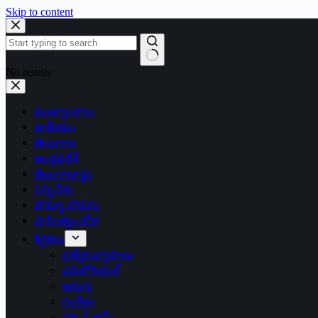
Skip to content
No results
ముఖ్యాంశాలు
జాతీయం
తెలంగాణ
ఆంధ్రప్రదేశ్
తెలంగాణార్థం
సన్నివేశం
బొమ్మా బొరుసు
సాహిత్యం-శోభ
శీర్షికలు
ప్రత్యేక వ్యాసాలు
ఎడిటోరియల్
అరుగు
సంకేతం
దక్కన్.కామ్