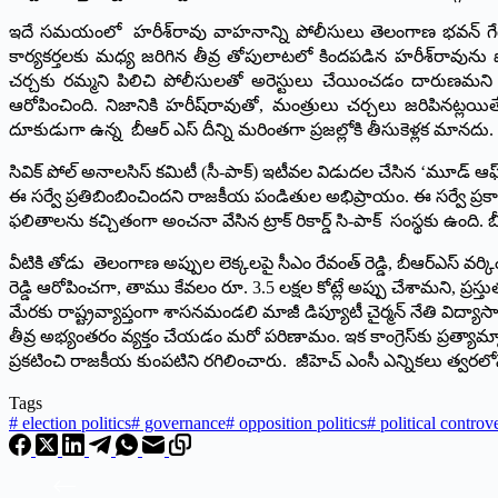
ఇదే స‌మ‌యంలో హరీశ్‌రావు వాహనాన్ని పోలీసులు తెలంగాణ భవన్ గేటు 
కార్యకర్తలకు మధ్య జరిగిన తీవ్ర తోపులాటలో కింద‌ప‌డిన హరీశ్‌రావును పో
చర్చకు రమ్మని పిలిచి పోలీసులతో అరెస్టులు చేయించడం దారుణమని 
ఆరోపించింది. నిజానికి హ‌రీష్‌రావుతో, మంత్రులు చ‌ర్చ‌లు జ‌రిపిన‌ట్ల‌యి
దూకుడుగా ఉన్న బీఆర్ ఎస్ దీన్ని మ‌రింత‌గా ప్ర‌జ‌ల్లోకి తీసుకెళ్ల‌క మాన‌దు. 
సివిక్ పోల్ అనాలసిస్ కమిటీ (సీ-పాక్‌) ఇటీవల విడుదల చేసిన ‘మూడ్ ఆఫ్ త
ఈ సర్వే ప్రతిబింబించిందని రాజ‌కీయ పండితుల అభిప్రాయం. ఈ స‌ర్వే ప్ర‌కారం ఇప
ఫలితాలను కచ్చితంగా అంచనా వేసిన ట్రాక్ రికార్డ్ సి-పాక్ సంస్థకు ఉంది. బీ
వీటికి తోడు తెలంగాణ అప్పుల లెక్కలపై సీఎం రేవంత్ రెడ్డి, బీఆర్ఎస్ వర్కి
రెడ్డి ఆరోపించగా, తాము కేవలం రూ. 3.5 లక్షల కోట్లే అప్పు చేశామని, ప్రస్త
మేరకు రాష్ట్రవ్యాప్తంగా శాసనమండలి మాజీ డిప్యూటీ చైర్మన్ నేతి విద్యాస
తీవ్ర అభ్యంతరం వ్యక్తం చేయ‌డం మ‌రో ప‌రిణామం. ఇక కాంగ్రెస్‌కు ప్ర‌త్యామ
ప్ర‌క‌టించి రాజ‌కీయ కుంప‌టిని ర‌గిలించారు. జీహెచ్ ఎంసీ ఎన్నిక‌లు త్వ‌ర
Tags
#
election politics
#
governance
#
opposition politics
#
political controv