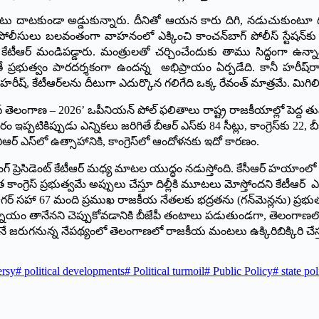
దాటకుండా అడ్డుకున్నారు. దీనితో ఆయన కారు దిగి, నడుచుకుంటూ గన్‌పార
లీసులు బలవంతంగా వాహనంలో ఎక్కించి కాంచన్‌బాగ్ పోలీస్ స్టేషన్‌కు (ప్రి
కేటీఆర్ మండిపడ్డారు. మంత్రులతో చర్చించేందుకు తాము సిద్ధంగా ఉన్
తే ప్ర‌భుత్వం పార‌ద‌ర్శ‌కంగా ఉందన్న అభిప్రాయం ఏర్ప‌డేది. కానీ హ‌రీష్‌ర
హ‌రీష్‌, కేటీఆర్‌ల‌ను దీటుగా ఎదుర్కొన గ‌లిగేది ఒక్క రేవంత్ మాత్ర‌మే. మిగిలిన
ెలంగాణ – 2026’ ఒపీనియన్ పోల్ ఫలితాలు రాష్ట్ర రాజకీయాల్లో పెద్ద తుఫాన్ 
్ప‌టికిప్పుడు ఎన్నిక‌లు జ‌రిగితే బీఆర్ ఎస్‌కు 84 సీట్లు, కాంగ్రెస్‌కు 22, బ
ఆర్ ఎస్‌లో ఉత్సాహానికి, కాంగ్రెస్‌లో ఆందోళ‌న‌కు ఇదో కార‌ణం.
ంగ్ ప్రెసిడెంట్ కేటీఆర్ మధ్య మాటల యుద్ధం నడుస్తోంది. కేసీఆర్ హయాంలో రూ.
ుత కాంగ్రెస్ ప్రభుత్వమే అప్పులు చేస్తూ దిల్లీకి మూటలు మోస్తోందని కేటీఆర్
ాగర్ సహా 67 మంది ప్రముఖ రాజకీయ నేతలకు భద్రతను (గన్‌మెన్లను) ప్రభుత్వం 
్నాయం తానేన‌ని చెప్పుకోవ‌డానికి బీజేపీ తంటాలు ప‌డుతుండ‌గా, తెలంగాణ‌లో ఒ
‌లోనే జ‌రుగనున్న నేప‌థ్యంలో తెలంగాణలో రాజ‌కీయ మంట‌లు ఉక్కిరిబిక్కిరి చేస
ersy
#
political developments
#
Political turmoil
#
Public Policy
#
state pol