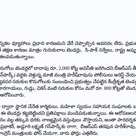
్నికల వ్యూహాలు ప్రధాన కారణమ‌ని వేరే చెప్పాల్సిన అవ‌స‌రం లేదు. ప్రభుత్వ 
 త‌క్ష‌ణ కార‌ణం మాత్రం గురుకులాల టెండ‌ర్లు, సి-పాక్ స‌ర్వేలు, రాష్ట్ర అప్ప
 త‌ల‌ప‌డుతున్నాయి.
గోలు టెండర్లలో దాదాపు రూ. 2,000 కోట్ల అవినీతి జరిగిందని బీఆర్ఎస
ర్క్) వద్దకు వెళ్తున్న మాజీ మంత్రి హరీష్‌రావును పోలీసులు అరెస్ట్ చేయడంత
వసర సరుకుల కొనుగోలుకు సంబంధించి ప్రభుత్వం చేపట్టిన కేంద్రీకృత టెండర్ల
కూరగాయలు, గుడ్లు, చికెన్ వంటి సరుకుల కోసం మరో రూ. 800 కోట్లతో టెండర్ల
్ ఆరోపించారు.
) ద్వారా స్థానిక చేనేత కార్మికులు, మహిళా స్వయం సహాయక సంఘాలకు బట్టలు క
 ఈ టెండర్లు కట్టబెట్టిందని ప్రతిపక్షాలు మండిపడుతున్నాయి. ఈ ఆరోపణలను కా
త విధానం వల్ల తక్కువ ధరకు నాణ్యమైన వస్తువులు వొస్తాయని, అంతా పారదర్శక
్నం ప్రభాకర్, అడ్లూరి లక్ష్మణ్ గన్‌పార్క్‌కు రాగా, బీఆర్ఎస్ తరఫున హరీ
ంగ్రెస్ మంత్రులకు ఫోన్ చేయగా, వారు ఫోన్లు ఎత్తలేదు.