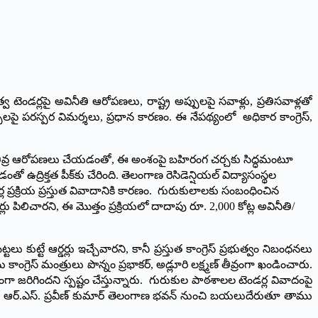
టెండర్లపై అవినీతి ఆరోపణలు, రాష్ట్ర అప్పులపై సవాళ్లు, ప్ర‌తిస‌వాళ్ల‌తో
ుల‌పై ప‌ర‌స్ప‌ర విమ‌ర్శ‌లు, ప్ర‌ధాన కార‌ణం. ఈ నేప‌థ్యంలో అధికార కాంగ్రెస్,
్ తీవ్ర ఆరోపణలు చేయ‌డంతో, ఈ అంశంపై బహిరంగ చర్చకు సిద్ధమంటూ
ో ఉద్రిక్తత పీక్‌కు చేరింది. తెలంగాణ రెసిడెన్షియల్ విద్యాసంస్థల
 ప్రక్రియ ప్ర‌స్తుత వివాదానికి కార‌ణం. గురుకులాలకు సంబంధించిన
ు పిలిచారని, ఈ మొత్తం ప్రక్రియలో దాదాపు రూ. 2,000 కోట్ల అవినీతి/
ుట్టే ఆర్డర్లు ఇచ్చేవారని, కానీ ప్రస్తుత కాంగ్రెస్ ప్రభుత్వం నిబంధనలు
ంగ్రెస్ మంత్రులు పొన్నం ప్రభాకర్, అడ్లూరి లక్ష్మణ్ తీవ్రంగా ఖండించారు.
ంగా జరిగిందని స్పష్టం చేస్తున్నారు. గురుకుల పాఠశాలల టెండర్ల వివాదంపై
శ్‌రావు, ఆర్.ఎస్. ప్రవీణ్ కుమార్ తెలంగాణ భవన్ నుంచి బయలుదేరుతూ తాము