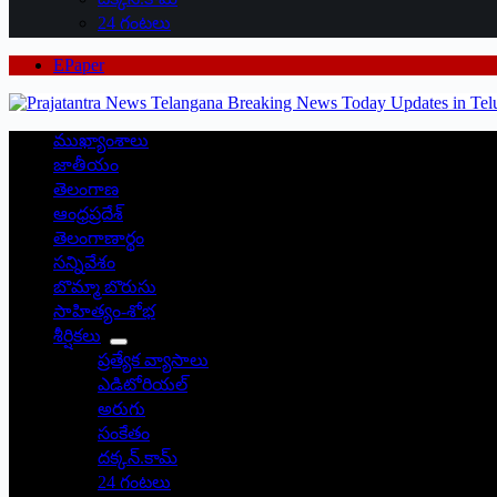
24 గంటలు
EPaper
ముఖ్యాంశాలు
జాతీయం
తెలంగాణ
ఆంధ్రప్రదేశ్
తెలంగాణార్థం
సన్నివేశం
బొమ్మా బొరుసు
సాహిత్యం-శోభ
శీర్షికలు
ప్రత్యేక వ్యాసాలు
ఎడిటోరియల్
అరుగు
సంకేతం
దక్కన్.కామ్
24 గంటలు