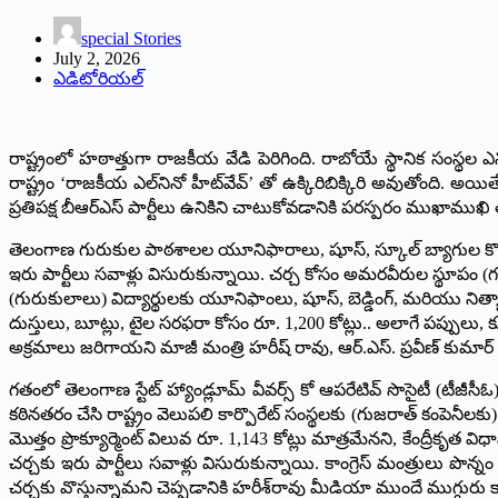
special Stories
July 2, 2026
ఎడిటోరియల్
రాష్ట్రంలో హఠాత్తుగా రాజకీయ వేడి పెరిగింది. రాబోయే స్థానిక సంస్థల ఎన
రాష్ట్రం ‘రాజ‌కీయ ఎల్‌నినో హీట్‌వేవ్‌’ తో ఉక్కిరిబిక్కిరి అవుతోంది. అయితే
ప్రతిపక్ష బీఆర్ఎస్ పార్టీలు ఉనికిని చాటుకోవడానికి పరస్పరం ముఖాముఖి
తెలంగాణ గురుకుల పాఠశాలల యూనిఫారాలు, షూస్, స్కూల్ బ్యాగుల కొను
ఇరు పార్టీలు సవాళ్లు విసురుకున్నాయి. చర్చ కోసం అమరవీరుల స్థూపం (గన్‌పా
(గురుకులాలు) విద్యార్థులకు యూనిఫాంలు, షూస్, బెడ్డింగ్, మరియు నిత్యా
దుస్తులు, బూట్లు, టైల సరఫరా కోసం రూ. 1,200 కోట్లు.. అలాగే పప్పులు, 
అక్రమాలు జరిగాయని మాజీ మంత్రి హరీష్ రావు, ఆర్.ఎస్. ప్రవీణ్ కుమార
గతంలో తెలంగాణ స్టేట్ హ్యాండ్లూమ్ వీవర్స్ కో ఆపరేటివ్ సొసైటీ (టీజీసీఓ
కఠినతరం చేసి రాష్ట్రం వెలుపలి కార్పొరేట్ సంస్థలకు (గుజరాత్ కంపెనీలకు)
మొత్తం ప్రొక్యూర్మెంట్ విలువ రూ. 1,143 కోట్లు మాత్రమేనని, కేంద్రీకృ
చర్చకు ఇరు పార్టీలు సవాళ్లు విసురుకున్నాయి. కాంగ్రెస్ మంత్రులు పొన
చర్చకు వొస్తున్నామని చెప్పడానికి హరీశ్‌రావు మీడియా ముందే ముగ్గురు కా