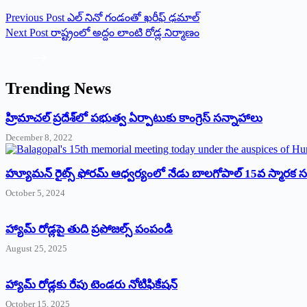
Previous
Post
ఎల్ నినో గండంతో ఖరీఫ్ ఢమాల్
Next
Post
రాష్ట్రంలో అద్దం లాంటి రోడ్ల నిర్మాణం
Trending News
‌హ్రిమాచల్‌ ‌ప్రదేశ్‌లో పభుత్వ ఏర్పాటుకు కాంగ్రెస్‌ ‌సన్నాహాలు
December 8, 2022
హ్యూమన్‌ రైట్స్‌ ఫోరమ్‌ ఆధ్వర్యంలో నేడు బాలగోపాల్‌ 15వ స్మారక
October 5, 2024
హ్యామ్‌ రోడ్లపై తుది ప్రపోజల్స్‌ పంపండి
August 25, 2025
హ్యామ్‌ రోడ్లకు రేపు టెండరు నోటిఫికేషన్‌
October 15, 2025