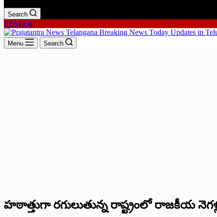
Search
EPAPER
Menu
Search
హ‌ఠాత్తుగా ర‌గులుతున్న రాష్ట్రంలో రాజ‌కీయ నెగ‌ళ్