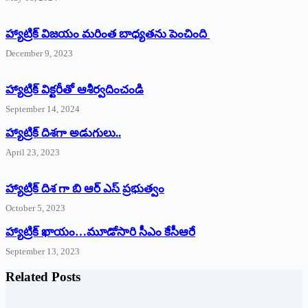
హ్యాట్రిక్ విజయం మరింత బాధ్యతను పెంచింది
December 9, 2023
హ్యాట్రిక్‌ ‌విక్టరీతో ఆశీర్వదించండి
September 14, 2024
‌హ్యాట్రిక్‌ ‌దిశగా అడుగులు..
April 23, 2023
హ్యాట్రిక్ దిశ గా బి ఆర్ ఎస్ ప్రభుత్వం
October 5, 2023
హ్యాట్రిక్‌ ‌ఖాయం…మూడోసారి సీఎం కేసీఆరే
September 13, 2023
Related Posts