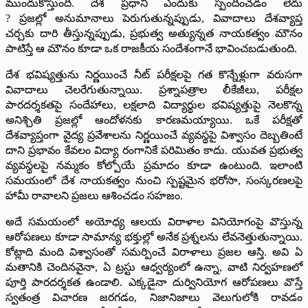
ముందుకొస్తుంది. దేశ ప్రధాని ఎందుకు స్పందించడం లేదు
? ప్రజల్లో అనుమానాలు పెరుగుతున్నప్పుడు, వివాదాలు దేశవ్యాప్త
చర్చకు దారి తీస్తున్నప్పుడు, ప్రభుత్వ అత్యున్నత నాయకత్వం మౌనం
పాటిస్తే ఆ మౌనం కూడా ఒక రాజకీయ సందేశంగానే భావించబడుతుంది.
దేశ భవిష్యత్తును నిర్ణయించే నీట్ పరీక్షలపై గత కొన్నేళ్లుగా వరుసగా
వివాదాలు చెలరేగుతున్నాయి. ప్రశ్నాపత్రాల లీకేజీలు, పరీక్షల
పారదర్శకతపై సందేహాలు, లక్షలాది విద్యార్థుల భవిష్యత్తుపై నెలకొన్న
అనిశ్చితి ప్రజల్లో ఆందోళనకు కారణమయ్యాయి. ఒకే పరీక్షతో
దేశవ్యాప్తంగా వైద్య ప్రవేశాలను నిర్ణయించే వ్యవస్థపై విశ్వాసం దెబ్బతింటే
దాని ప్రభావం కేవలం విద్యా రంగానికే పరిమితం కాదు. యువత ప్రభుత్వ
వ్యవస్థలపై నమ్మకం కోల్పోయే ప్రమాదం కూడా ఉంటుంది. ఇలాంటి
సమయంలో దేశ నాయకత్వం నుంచి స్పష్టమైన భరోసా, సంస్కరణలపై
హామీ రావాలని ప్రజలు ఆశించడం సహజం.
అదే సమయంలో అయోధ్య ఆలయ విరాళాల వినియోగంపై వొస్తున్న
ఆరోపణలు కూడా సామాన్య భక్తుల్లో అనేక ప్రశ్నలను లేవనెత్తుతున్నాయి.
కోట్లాది మంది విశ్వాసంతో సమర్పించే విరాళాలు ప్రజల ఆస్తి. అవి ఏ
మతానికి చెందినవైనా, ఏ ట్రస్టు ఆధ్వర్యంలో ఉన్నా, వాటి నిర్వహణలో
పూర్తి పారదర్శకత ఉండాలి. ఎక్కడైనా దుర్వినియోగ ఆరోపణలు వొస్తే
స్వతంత్ర విచారణ జరగడం, నిజానిజాలు వెలుగులోకి రావడం