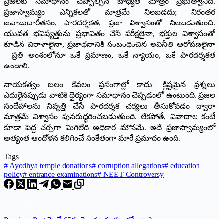
ప్రజలకు సమాధానం చెప్పాల్సిన బాధ్యత మాత్రం ప్రభుత్వానిదే.
ప్రజాస్వామ్యం ఎన్నికలతో మాత్రమే నిలబడదు; నిరంతర
జవాబుదారీతనం, పారదర్శకత, ప్రజా విశ్వాసంతో నిలబడుతుంది.
యువత భవిష్యత్తును ప్రభావితం చేసే పరీక్షలైనా, భక్తుల విశ్వాసంతో
కూడిన విరాళాలైనా, ప్రజాధనానికి సంబంధించిన అవినీతి ఆరోపణలైనా
—ప్రతి అంశంలోనూ ఒకే ప్రమాణం, ఒకే న్యాయం, ఒకే పారదర్శకత
ఉండాలి.
నాయకత్వం బలం కేవలం ప్రసంగాల్లో కాదు; క్లిష్టమైన ప్రశ్నలు
ఎదురైనప్పుడు వాటికి ధైర్యంగా సమాధానం చెప్పడంలో ఉంటుంది. ప్రజల
సందేహాలను నివృత్తి చేసే పారదర్శక చర్యలు తీసుకోవడం ద్వారా
మాత్రమే విశ్వాసం పునరుద్ధరించబడుతుంది. లేకపోతే, వివాదాల కంటే
కూడా పెద్ద చర్చగా మిగిలేది అధికార మౌనమే. అదే ప్రజాస్వామ్యంలో
అత్యంత ఆందోళన కలిగించే సంకేతంగా మారే ప్రమాదం ఉంది.
Tags
#
Ayodhya temple donations
#
corruption allegations
#
education
policy
#
entrance examinations
#
NEET Controversy