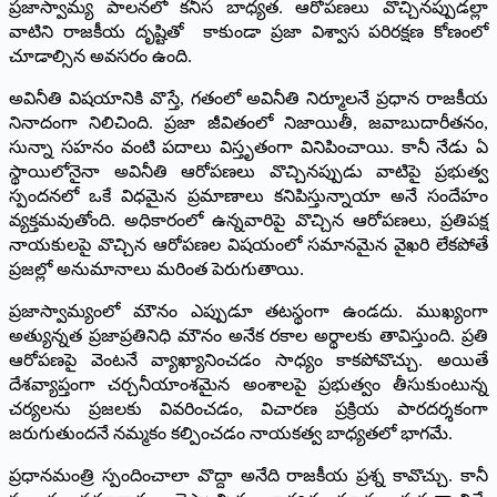
ప్రజాస్వామ్య పాలనలో కనీస బాధ్యత. ఆరోపణలు వొచ్చినప్పుడల్లా
వాటిని రాజకీయ దృష్టితో కాకుండా ప్రజా విశ్వాస పరిరక్షణ కోణంలో
చూడాల్సిన అవసరం ఉంది.
అవినీతి విషయానికి వొస్తే, గతంలో అవినీతి నిర్మూలనే ప్రధాన రాజకీయ
నినాదంగా నిలిచింది. ప్రజా జీవితంలో నిజాయితీ, జవాబుదారీతనం,
సున్నా సహనం వంటి పదాలు విస్తృతంగా వినిపించాయి. కానీ నేడు ఏ
స్థాయిలోనైనా అవినీతి ఆరోపణలు వొచ్చినప్పుడు వాటిపై ప్రభుత్వ
స్పందనలో ఒకే విధమైన ప్రమాణాలు కనిపిస్తున్నాయా అనే సందేహం
వ్యక్తమవుతోంది. అధికారంలో ఉన్నవారిపై వొచ్చిన ఆరోపణలు, ప్రతిపక్ష
నాయకులపై వొచ్చిన ఆరోపణల విషయంలో సమానమైన వైఖరి లేకపోతే
ప్రజల్లో అనుమానాలు మరింత పెరుగుతాయి.
ప్రజాస్వామ్యంలో మౌనం ఎప్పుడూ తటస్థంగా ఉండదు. ముఖ్యంగా
అత్యున్నత ప్రజాప్రతినిధి మౌనం అనేక రకాల అర్థాలకు తావిస్తుంది. ప్రతి
ఆరోపణపై వెంటనే వ్యాఖ్యానించడం సాధ్యం కాకపోవొచ్చు. అయితే
దేశవ్యాప్తంగా చర్చనీయాంశమైన అంశాలపై ప్రభుత్వం తీసుకుంటున్న
చర్యలను ప్రజలకు వివరించడం, విచారణ ప్రక్రియ పారదర్శకంగా
జరుగుతుందనే నమ్మకం కల్పించడం నాయకత్వ బాధ్యతలో భాగమే.
ప్రధానమంత్రి స్పందించాలా వొద్దా అనేది రాజకీయ ప్రశ్న కావొచ్చు. కానీ