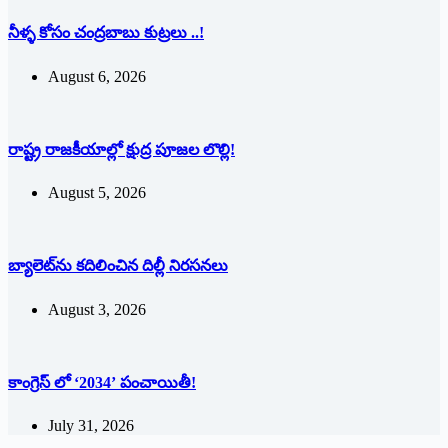
నీళ్ళ కోసం చంద్రబాబు కుట్రలు ..!
August 6, 2026
రాష్ట్ర రాజ‌కీయాల్లో క్షుద్ర పూజల లొల్లి!
August 5, 2026
బ్యాలెట్‌ను క‌దిలించిన దిల్లీ నిరసనలు
August 3, 2026
కాంగ్రెస్ లో ‘2034’ పంచాయితీ!
July 31, 2026