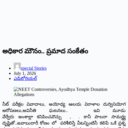
అధికార మౌనం.. ప్రమాద సంకేతం
special Stories
July 1, 2026
ఎడిటోరియల్
నీట్ పరీక్షల వివాదాలు, అయోధ్య ఆలయ విరాళాల దుర్వినియోగ
ఆరోపణలు,అవినీతి ఘటనలు.. ఇవి మూడు
వేర్వేరు అంశాల్లా కనిపించవొచ్చు , . కానీ పాలనా సామర్ధ్య
దృష్టితో..జవాబుదారీ కోణం లో పరిశీలిస్తే వీటన్నింటినీ కలిపే ఒకే ప్రశ్న