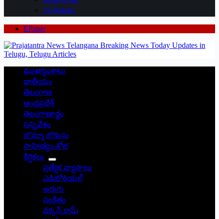
24 గంటలు
EPaper
ముఖ్యాంశాలు
జాతీయం
తెలంగాణ
ఆంధ్రప్రదేశ్
తెలంగాణార్థం
సన్నివేశం
బొమ్మా బొరుసు
సాహిత్యం-శోభ
శీర్షికలు
ప్రత్యేక వ్యాసాలు
ఎడిటోరియల్
అరుగు
సంకేతం
దక్కన్.కామ్