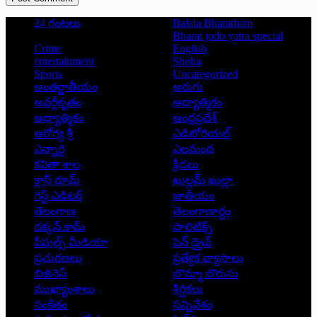
24 గంటలు
Balala Bharatham
Bharat jodo yatra special
Crime
English
entertainment
Shoba
Sports
Uncategorized
అంతర్జాతీయం
అరుగు
అవర్గీకృతం
ఆద్యాత్మికం
ఆధ్యాత్మికం
ఆంధ్రప్రదేశ్
ఆరోగ్య శ్రీ
ఎడిటోరియల్
ఎన్నారై
ఎలమంద
కవితా శాల
క్రీడలు
క్లాస్ రూమ్
ఖుల్లమ్ ఖుల్లా
గెస్ట్ ఎడిటర్
జాతీయం
తెలంగాణ
తెలంగాణార్థం
దక్కన్.కామ్
పాలిటిక్స్
పీపుల్స్ ‌మీడియా
పెన్ డ్రైవ్
ప్రచురణలు
ప్రత్యేక వ్యాసాలు
బిజినెస్
బొమ్మా బొరుసు
ముఖ్యాంశాలు
శీర్షికలు
సంకేతం
సన్నివేశం