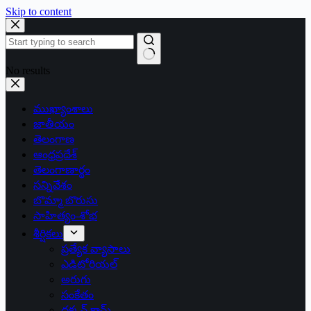
Skip to content
No results
ముఖ్యాంశాలు
జాతీయం
తెలంగాణ
ఆంధ్రప్రదేశ్
తెలంగాణార్థం
సన్నివేశం
బొమ్మా బొరుసు
సాహిత్యం-శోభ
శీర్షికలు
ప్రత్యేక వ్యాసాలు
ఎడిటోరియల్
అరుగు
సంకేతం
దక్కన్.కామ్