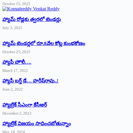
October 15, 2025
హ్యామ్‌ రోడ్లకు త్వరలో టెండర్లు
July 3, 2025
హ్యామ్‌ ‌టెండర్లలో రూ.8వేల కోట్ల కుంభకోణం
October 25, 2025
హ్యాపీ హొలీ….
March 17, 2022
హ్యాపీ బర్త్ ‌డే… హరీష్‌రావు..!
June 2, 2022
హ్యాట్రిక్‌ ‌సీఎంగా కేసీఆర్‌
December 2, 2023
హ్యాట్రిక్‌ విజయం సాధించబోతున్నాం
May 18, 2024