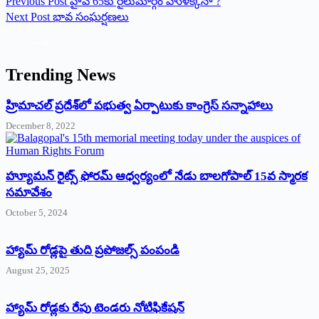
Previous
Post
హైవే 65కు రైలుమార్గం హుళక్కేనా ?
Next
Post
భావ సంఘర్షణలు
Trending News
‌హ్రిమాచల్‌ ‌ప్రదేశ్‌లో పభుత్వ ఏర్పాటుకు కాంగ్రెస్‌ ‌సన్నాహాలు
December 8, 2022
హ్యూమన్‌ రైట్స్‌ ఫోరమ్‌ ఆధ్వర్యంలో నేడు బాలగోపాల్‌ 15వ స్మారక
సమావేశం
October 5, 2024
హ్యామ్‌ రోడ్లపై తుది ప్రపోజల్స్‌ పంపండి
August 25, 2025
హ్యామ్‌ రోడ్లకు రేపు టెండరు నోటిఫికేషన్‌