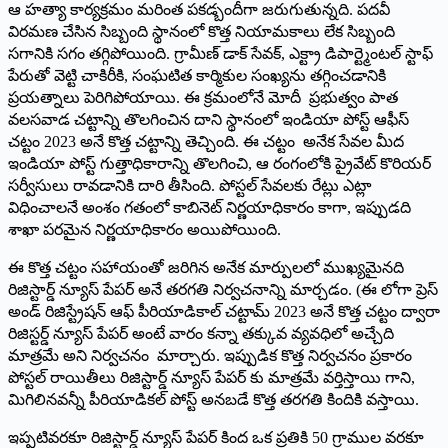
ఆ హత్యా కార్యక్రమం మరింత పకడ్బందీగా జరుగుతున్నది. పదవీ
విరమణ చేసిన సిబ్బంది స్థానంలో కొత్త నియామకాలు లేక సిబ్బంది
సగానికి సగం తగ్గిపోయింది. గ్రామీణ్‌ ‌డాక్‌ ‌సేవక్‌, ఎ‌క్ట్రా డిపార్ట్మెంటల్‌ ‌స్టాఫ్‌
‌పేరుతో వెట్టి చాకిరీకి, సంఘటిత కార్మికుల సంఖ్యను తగ్గించడానికి
ప్రయత్నాలు పెరిగిపోయాయి. ఈ క్రమంలోనే మోదీ ప్రభుత్వం పాత
వలసవాడ చట్టాన్ని తొలగించిన దాని స్థానంలో ఇండియా పోస్ట్ ఆఫీస్‌
‌చట్టం 2023 అనే కొత్త చట్టాన్ని తెచ్చింది. ఈ చట్టం అనేక సేవల మీద
ఇండియా పోస్ట్ ‌గుత్తాధికారాన్ని తొలగించి, ఆ రంగంలోకి ప్రైవేట్‌ ‌కొరియర్‌
‌సర్వీసులు రావడానికి దారి తీసింది. పోస్టల్‌ ‌సేవలకు రేట్లు ఎట్లా
విధించాలనే అంశం గతంలో కాబినెట్‌ ‌నిర్ణయాధికారం కాగా, ఇప్పుడది
శాఖా పరమైన నిర్ణయాధికారం అయిపోయింది.
ఈ కొత్త చట్టం సహాయంతో జరిగిన అనేక మార్పులలో ముఖ్యమైనది
రిజిస్టార్డ్ ‌న్యూస్‌ ‌పేపర్‌ అనే తరగతి నిర్వచనాన్ని మార్చడం. (ఈ లోగా ప్రెస్‌
అం‌డ్‌ ‌రిజిస్ట్రేషన్‌ ఆఫ్‌ ‌పీరియాడికాల్‌ ‌చట్టామ్‌ 2023 అనే కొత్త చట్టం ద్వారా
రిజిస్టర్డ్ ‌న్యూస్‌ ‌పేపర్‌ అం‌టే వారం కన్నా తక్కువ వ్యవధిలో అచ్చేది
మాత్రమే అని నిర్వచనం మార్చారు. ఇప్పుడిక కొత్త నిర్వచనం ప్రకారం
పోస్టల్‌ ‌రాయితీలు రిజిస్టార్డ్ ‌న్యూస్‌ ‌పేపర్‌ ‌కు మాత్రమే వర్తిస్తాయి గాని,
మిగిలినవన్నీ పీరియాడికల్‌ ‌పోస్ట్ అనబడే కొత్త తరగతి కిందికి వస్తాయి.
ఇప్పటివరకూ రిజిస్టార్డ్ ‌న్యూస్‌ ‌పేపర్‌ ‌కింద ఒక ప్రతికి 50 గ్రాముల వరకూ