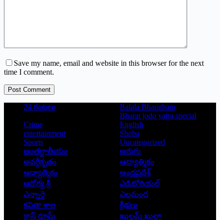
Save my name, email and website in this browser for the next
time I comment.
Post Comment
24 గంటలు
Balala Bharatham
Bharat jodo yatra special
Crime
English
entertainment
Shoba
Sports
Uncategorized
అంతర్జాతీయం
అరుగు
అవర్గీకృతం
ఆద్యాత్మికం
ఆధ్యాత్మికం
ఆంధ్రప్రదేశ్
ఆరోగ్య శ్రీ
ఎడిటోరియల్
ఎన్నారై
ఎలమంద
కవితా శాల
క్రీడలు
క్లాస్ రూమ్
ఖుల్లమ్ ఖుల్లా