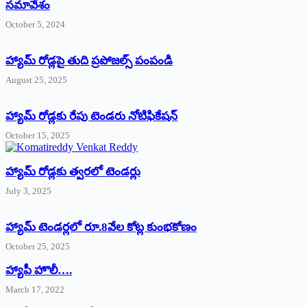
సమావేశం
October 5, 2024
హ్యామ్‌ రోడ్లపై తుది ప్రపోజల్స్‌ పంపండి
August 25, 2025
హ్యామ్‌ రోడ్లకు రేపు టెండరు నోటిఫికేషన్‌
October 15, 2025
హ్యామ్‌ రోడ్లకు త్వరలో టెండర్లు
July 3, 2025
హ్యామ్‌ ‌టెండర్లలో రూ.8వేల కోట్ల కుంభకోణం
October 25, 2025
హ్యాపీ హొలీ….
March 17, 2022