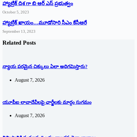
హ్యాట్రిక్ దిశ గా బి ఆర్ ఎస్ ప్రభుత్వం
October 5, 2023
హ్యాట్రిక్‌ ‌ఖాయం…మూడోసారి సీఎం కేసీఆరే
September 13, 2023
Related Posts
న్యాయ పరమైన చిక్కులు ఏలా అధిగమిస్తారు?
August 7, 2026
యూపీఐ లావాదేవీలపై ఛార్జీలకు మార్గం సుగమం
August 7, 2026