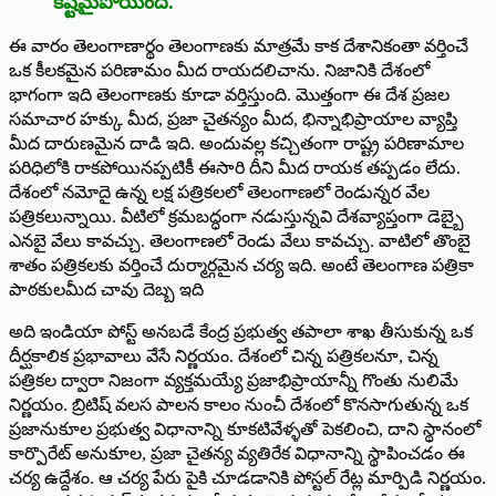
కష్టమైపోయింది.
ఈ వారం తెలంగాణార్థం తెలంగాణకు మాత్రమే కాక దేశానికంతా వర్తించే
ఒక కీలకమైన పరిణామం మీద రాయదలిచాను. నిజానికి దేశంలో
భాగంగా ఇది తెలంగాణకు కూడా వర్తిస్తుంది. మొత్తంగా ఈ దేశ ప్రజల
సమాచార హక్కు మీద, ప్రజా చైతన్యం మీద, భిన్నాభిప్రాయాల వ్యాప్తి
మీద దారుణమైన దాడి ఇది. అందువల్ల కచ్చితంగా రాష్ట్ర పరిణామాల
పరిధిలోకి రాకపోయినప్పటికీ ఈసారి దీని మీద రాయక తప్పడం లేదు.
దేశంలో నమోదై ఉన్న లక్ష పత్రికలలో తెలంగాణలో రెండున్నర వేల
పత్రికలున్నాయి. వీటిలో క్రమబద్ధంగా నడుస్తున్నవి దేశవ్యాప్తంగా డెబ్బై
ఎనబై వేలు కావచ్చు. తెలంగాణలో రెండు వేలు కావచ్చు. వాటిలో తొంబై
శాతం పత్రికలకు వర్తించే దుర్మార్గమైన చర్య ఇది. అంటే తెలంగాణ పత్రికా
పాఠకులమీద చావు దెబ్బ ఇది
అది ఇండియా పోస్ట్ అనబడే కేంద్ర ప్రభుత్వ తపాలా శాఖ తీసుకున్న ఒక
దీర్ఘకాలిక ప్రభావాలు వేసే నిర్ణయం. దేశంలో చిన్న పత్రికలనూ, చిన్న
పత్రికల ద్వారా నిజంగా వ్యక్తమయ్యే ప్రజాభిప్రాయాన్నీ గొంతు నులిమే
నిర్ణయం. బ్రిటిష్‌ ‌వలస పాలన కాలం నుంచీ దేశంలో కొనసాగుతున్న ఒక
ప్రజానుకూల ప్రభుత్వ విధానాన్ని కూకటివేళ్ళతో పెకలించి, దాని స్థానంలో
కార్పొరేట్‌ అనుకూల, ప్రజా చైతన్య వ్యతిరేక విధానాన్ని స్థాపించడం ఈ
చర్య ఉద్దేశం. ఆ చర్య పేరు పైకి చూడడానికి పోస్టల్‌ ‌రేట్ల మార్పిడి నిర్ణయం.