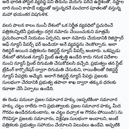
అది భారత పోస్టల్‌ ‌వ్యవస్థ పని తీరును మెరుగు పరిచే ఉద్దేశంతో, నష్టాల
బారి నుంచి కాపాడే లక్ష్యంతో ఇస్తున్నదనే పంచదార పూతలతో వస్తున్న
మహా భయంకర విషగుళిక.
వలస పాలన కాలం నుంచీ దేశంలో ఒక నిర్ణీత వ్యవధిలో ప్రచురించే
పత్రికలన్నిటినీ ప్రభుత్వం దగ్గర నమోదు చేయించుకుని మాత్రమే
ప్రచురించాలనే నియమం ఏర్పరచి, అలా నమోదు చేయడానికి రిజిస్ట్రార్‌
ఆఫ్‌ ‌న్యూస్‌ ‌పేపర్స్ ‌ఫర్‌ ఇం‌డియా అనే వ్యవస్థను నెలకొల్పారు. అలా
రిజిస్టర్‌ అయిన పత్రికలను రిజిస్టర్డ్ ‌న్యూస్‌ ‌పేపర్స్ అం‌టారు. ఒకప్పుడు
దేశంలో తగినంత న్యూస్‌ ‌ప్రింట్‌ ఉత్పత్తి ఉండేది కాదు గనుక విదేశాల
నుంచి న్యూస్‌ ‌ప్రింట్‌ ‌దిగుమతి చేసుకోవలసి వచ్చేది. ప్రభుత్వం తన స్టేట్‌
‌ట్రేడింగ్‌ ‌కార్పొరేషన్‌ ‌ద్వారా దిగుమతి చేసుకుని, రాయితీలతో రిజిస్టర్డ్
‌న్యూస్‌ ‌పేపర్లకు అమ్మేది. అలాగే రిజిస్టర్డ్ ‌న్యూస్‌ ‌పేపర్లు ప్రజలకు
సులభంగా చేరడానికి ప్రభుత్వ తపాలా శాఖ ద్వారా తక్కువ ధరలకు
రవాణా చేసే ఏర్పాటు ఉండేది.
ఈ రెండు పనులూ ప్రజల సమాచార హక్కు (అప్పటికింకా సమాచార
హక్కు చట్టం రాలేదు గాని ప్రభుత్వాలకు ప్రజల సమాచార హక్కు మీద
గౌరవం ఉండేదనుకుంటాను, ఆ చట్టం వచ్చాక ఆ గౌరవం పోయింది!) ను
గౌరవిస్తూ ప్రజలకు సమాచారం, విశ్లేషణ సులభంగా అందాలని, అంటే
పత్రికలకు ప్రభుత్వం సహాయం చేయాలని విలువలు ఉండేవి. అప్పటికి