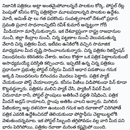
నిజానికి పత్రికలు అట్లా అంతమైపోవాలన్నదే పాలకుల కోర్కె. పోస్టల్‌ ‌రేట్ల
పెంపుతో కనీసం కొన్ని పత్రికలైనా మూటపడాలన్నది పాలకుల ఉద్దేశం.
మోదీ, అమిత్‌ ‌షా లు గత పదకొండు సంవత్సరాలలో దేశంలో ప్రధాన
స్రవంతి ప్రచార సాధనాలన్నిటినీ రవీశ్‌ ‌కుమార్‌ అన్నట్టుగా గోదీ
మీడియాగా మార్చేసుకున్నారు. ఇక దేశవ్యాప్తంగా రాష్ట్ర రాజధానుల
నుంచీ, జిల్లా కేంద్రాల నుంచీ, చిన్న పట్టణాల నుంచీ వెలువడుతున్న
వేలాది చిన్న పత్రికల మీద, ఇటీవల ఉనికిలోకి వచ్చిన సామాజిక
మాధ్యమాల మీద దృష్టి సారించాలనుకున్నారు. చిన్న పత్రికల రిజిస్ట్రేషన్‌
‌నిబంధనలను కఠినతరం చేశారు. అసలు కొత్తగా ఒక పత్రిక పెట్టాలనుకుంటే
అసాధ్యమయ్యే పరిస్తితి కల్పించారు. ఇప్పటికే ఉన్న చిన్న పత్రికలు
ప్రధానంగా ప్రభుత్వ పోస్టల్‌ ‌సర్వీసు మీదనే ఆధార పడతాయి గనుక
అక్కడి నిబంధనలను బిగించడం మొదలు పెట్టారు. పత్రిక ప్యాక్‌
‌చేయకుండా పోస్ట్ ‌చేయాలన్నారు. కనీసం పేజీలు విడిపోకుండా పిన్‌ ‌కూడా
కొట్టవద్దన్నారు. పత్రికను మలిచి ప్యాక్‌ ‌చేసి, ప్యాకింగ్‌ ‌పేపర్‌ ‌మీద
చిరునామా రాసే, పోస్టల్‌ ‌స్టాంపులు అతికించే పద్ధతి నిషేధించి, పత్రిక
మీదనే అడ్రస్‌ ‌రాయాలని, స్టాంపు అతికిం చాలని అన్నారు. మిగిలిన
పేజీలకన్నా అట్ట దళసరిగా ఉంటుంది గనుక అది రవాణాలో చిరిగిపోతే
పత్రిక ఎవరికి ఉద్దేశించినదో తెలియకుండా పోస్టాఫీసు చెట్టాబుట్టలోకి
వెళుతుందన్నమాట. ఇక పోస్టల్‌ ‌సిబ్బంది తగ్గిపోవడం వల్ల వారి మీద పని
భారం పెరిగిపోయి, పత్రికల రవాణా మరింత కష్టమైపో యింది.