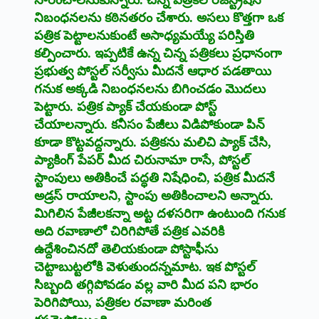
‌నిబంధనలను కఠినతరం చేశారు. అసలు కొత్తగా ఒక
పత్రిక పెట్టాలనుకుంటే అసాధ్యమయ్యే పరిస్తితి
కల్పించారు. ఇప్పటికే ఉన్న చిన్న పత్రికలు ప్రధానంగా
ప్రభుత్వ పోస్టల్‌ ‌సర్వీసు మీదనే ఆధార పడతాయి
గనుక అక్కడి నిబంధనలను బిగించడం మొదలు
పెట్టారు. పత్రిక ప్యాక్‌ ‌చేయకుండా పోస్ట్
‌చేయాలన్నారు. కనీసం పేజీలు విడిపోకుండా పిన్‌
‌కూడా కొట్టవద్దన్నారు. పత్రికను మలిచి ప్యాక్‌ ‌చేసి,
ప్యాకింగ్‌ ‌పేపర్‌ ‌మీద చిరునామా రాసే, పోస్టల్‌
‌స్టాంపులు అతికించే పద్ధతి నిషేధించి, పత్రిక మీదనే
అడ్రస్‌ ‌రాయాలని, స్టాంపు అతికించాలని అన్నారు.
మిగిలిన పేజీలకన్నా అట్ట దళసరిగా ఉంటుంది గనుక
అది రవాణాలో చిరిగిపోతే పత్రిక ఎవరికి
ఉద్దేశించినదో తెలియకుండా పోస్టాఫీసు
చెట్టాబుట్టలోకి వెళుతుందన్నమాట. ఇక పోస్టల్‌
‌సిబ్బంది తగ్గిపోవడం వల్ల వారి మీద పని భారం
పెరిగిపోయి, పత్రికల రవాణా మరింత