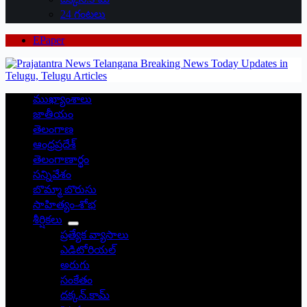
24 గంటలు
EPaper
ముఖ్యాంశాలు
జాతీయం
తెలంగాణ
ఆంధ్రప్రదేశ్
తెలంగాణార్థం
సన్నివేశం
బొమ్మా బొరుసు
సాహిత్యం-శోభ
శీర్షికలు
ప్రత్యేక వ్యాసాలు
ఎడిటోరియల్
అరుగు
సంకేతం
దక్కన్.కామ్