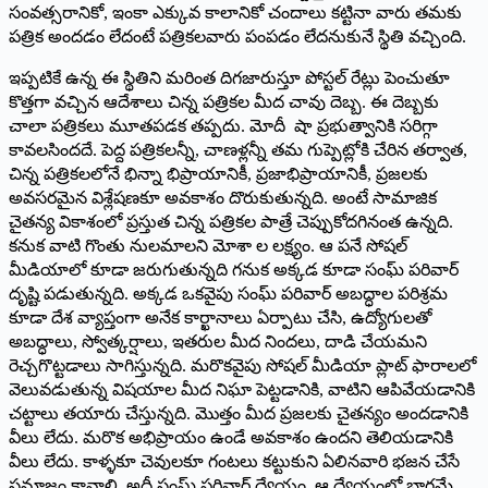
సంవత్సరానికో, ఇంకా ఎక్కువ కాలానికో చందాలు కట్టినా వారు తమకు
పత్రిక అందడం లేదంటే పత్రికలవారు పంపడం లేదనుకునే స్థితి వచ్చింది.
ఇప్పటికే ఉన్న ఈ స్థితిని మరింత దిగజారుస్తూ పోస్టల్‌ ‌రేట్లు పెంచుతూ
కొత్తగా వచ్చిన ఆదేశాలు చిన్న పత్రికల మీద చావు దెబ్బ. ఈ దెబ్బకు
చాలా పత్రికలు మూతపడక తప్పదు. మోదీ షా ప్రభుత్వానికి సరిగ్గా
కావలసిందదే. పెద్ద పత్రికలన్నీ, చాణళ్లన్నీ తమ గుప్పెట్లోకి చేరిన తర్వాత,
చిన్న పత్రికలలోనే భిన్నా భిప్రాయానికీ, ప్రజాభిప్రాయానికీ, ప్రజలకు
అవసరమైన విశ్లేషణకూ అవకాశం దొరుకుతున్నది. అంటే సామాజిక
చైతన్య వికాశంలో ప్రస్తుత చిన్న పత్రికల పాత్రే చెప్పుకోదగినంత ఉన్నది.
కనుక వాటి గొంతు నులమాలని మోశా ల లక్ష్యం. ఆ పనే సోషల్‌
‌మీడియాలో కూడా జరుగుతున్నది గనుక అక్కడ కూడా సంఘ్‌ ‌పరివార్‌
‌దృష్టి పడుతున్నది. అక్కడ ఒకవైపు సంఘ్‌ ‌పరివార్‌ అబద్ధాల పరిశ్రమ
కూడా దేశ వ్యాప్తంగా అనేక కార్ఖానాలు ఏర్పాటు చేసి, ఉద్యోగులతో
అబద్ధాలు, స్వోత్కర్షాలు, ఇతరుల మీద నిందలు, దాడి చేయమని
రెచ్చగొట్టడాలు సాగిస్తున్నది. మరొకవైపు సోషల్‌ ‌మీడియా ప్లాట్‌ ‌ఫారాలలో
వెలువడుతున్న విషయాల మీద నిఘా పెట్టడానికి, వాటిని ఆపివేయడానికి
చట్టాలు తయారు చేస్తున్నది. మొత్తం మీద ప్రజలకు చైతన్యం అందడానికి
వీలు లేదు. మరొక అభిప్రాయం ఉండే అవకాశం ఉందని తెలియడానికి
వీలు లేదు. కాళ్ళకూ చెవులకూ గంటలు కట్టుకుని ఏలినవారి భజన చేసే
సమాజం కావాలి. అదీ సంఘ్‌ ‌పరివార్‌ ‌ధ్యేయం. ఆ ధ్యేయంలో భాగమే