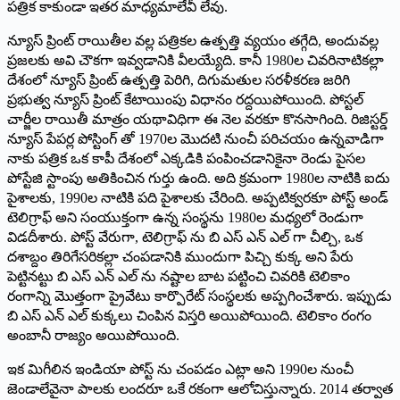
పత్రిక కాకుండా ఇతర మాధ్యమాలేవీ లేవు.
న్యూస్‌ ‌ప్రింట్‌ ‌రాయితీల వల్ల పత్రికల ఉత్పత్తి వ్యయం తగ్గేది, అందువల్ల
ప్రజలకు అవి చౌకగా ఇవ్వడానికి వీలయ్యేది. కానీ 1980ల చివరినాటికల్లా
దేశంలో న్యూస్‌ ‌ప్రింట్‌ ఉత్పత్తి పెరిగి, దిగుమతుల సరళీకరణ జరిగి
ప్రభుత్వ న్యూస్‌ ‌ప్రింట్‌ ‌కేటాయింపు విధానం రద్దయిపోయింది. పోస్టల్‌
‌చార్జీల రాయితీ మాత్రం యథావిధిగా ఈ నెల వరకూ కొనసాగింది. రిజిస్టర్డ్
‌న్యూస్‌ ‌పేపర్ల పోస్టింగ్‌ ‌తో 1970ల మొదటి నుంచీ పరిచయం ఉన్నవాడిగా
నాకు పత్రిక ఒక కాపీ దేశంలో ఎక్కడికి పంపించడానికైనా రెండు పైసల
పోస్టేజి స్టాంపు అతికించిన గుర్తు ఉంది. అది క్రమంగా 1980ల నాటికి ఐదు
పైశాలకు, 1990ల నాటికి పది పైశాలకు చేరింది. అప్పటిక్వరకూ పోస్ట్ అం‌డ్‌
‌టెలిగ్రాఫ్‌ అని సంయుక్తంగా ఉన్న సంస్థను 1980ల మధ్యలో రెండుగా
విడదీశారు. పోస్ట్ ‌వేరుగా, టెలిగ్రాఫ్‌ ‌ను బి ఎస్‌ ఎన్‌ ఎల్‌ ‌గా చీల్చి, ఒక
దశాబ్దం తిరిగేసరికల్లా చంపడానికి ముందుగా పిచ్చి కుక్క అని పేరు
పెట్టినట్టు బి ఎస్‌ ఎన్‌ ఎల్‌ ‌ను నష్టాల బాట పట్టించి చివరికి టెలికాం
రంగాన్ని మొత్తంగా ప్రైవేటు కార్పొరేట్‌ ‌సంస్థలకు అప్పగించేశారు. ఇప్పుడు
బి ఎస్‌ ఎన్‌ ఎల్‌ ‌కుక్కలు చింపిన విస్తరి అయిపోయింది. టెలికాం రంగం
అంబానీ రాజ్యం అయిపోయింది.
ఇక మిగీలిన ఇండియా పోస్ట్ ‌ను చంపడం ఎట్లా అని 1990ల నుంచీ
జెండాలేవైనా పాలకు లందరూ ఒకే రకంగా ఆలోచిస్తున్నారు. 2014 తర్వాత