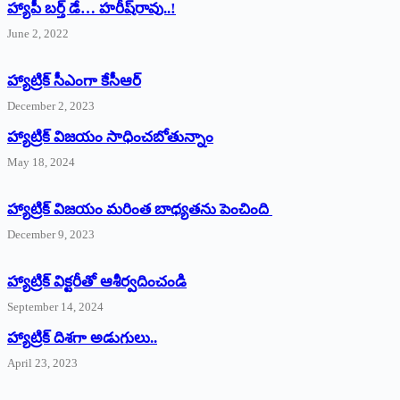
హ్యాపీ బర్త్ ‌డే… హరీష్‌రావు..!
June 2, 2022
హ్యాట్రిక్‌ ‌సీఎంగా కేసీఆర్‌
December 2, 2023
హ్యాట్రిక్‌ విజయం సాధించబోతున్నాం
May 18, 2024
హ్యాట్రిక్ విజయం మరింత బాధ్యతను పెంచింది
December 9, 2023
హ్యాట్రిక్‌ ‌విక్టరీతో ఆశీర్వదించండి
September 14, 2024
‌హ్యాట్రిక్‌ ‌దిశగా అడుగులు..
April 23, 2023