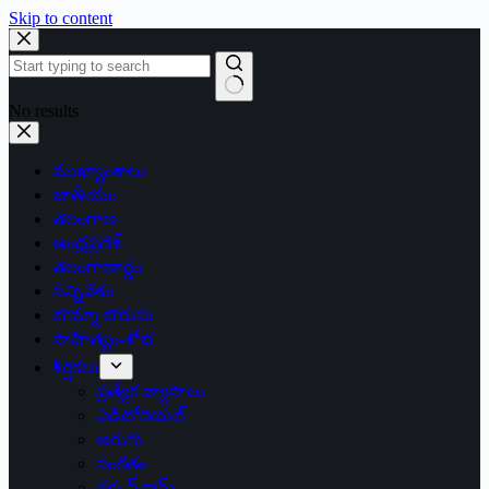
Skip to content
No results
ముఖ్యాంశాలు
జాతీయం
తెలంగాణ
ఆంధ్రప్రదేశ్
తెలంగాణార్థం
సన్నివేశం
బొమ్మా బొరుసు
సాహిత్యం-శోభ
శీర్షికలు
ప్రత్యేక వ్యాసాలు
ఎడిటోరియల్
అరుగు
సంకేతం
దక్కన్.కామ్