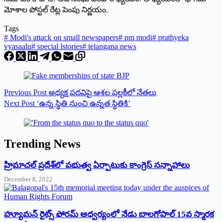
మోశాల పోస్టల్‌ ‌రేట్ల పెంపు నిర్ణయం.
Tags
#
Modi's attack on small newspapers
#
pm modi
#
prathyeka
vyasaalu
#
special lstories
#
telangana news
Previous
Post
అధ్యక్ష పదవిపై ఆశ‌ల ప‌ల్ల‌కీలో నేత‌లు
Next
Post
‘ఉన్న స్థితి నుంచి ఉన్నత స్థితికి’
Trending News
‌హ్రిమాచల్‌ ‌ప్రదేశ్‌లో పభుత్వ ఏర్పాటుకు కాంగ్రెస్‌ ‌సన్నాహాలు
December 8, 2022
హ్యూమన్‌ రైట్స్‌ ఫోరమ్‌ ఆధ్వర్యంలో నేడు బాలగోపాల్‌ 15వ స్మారక