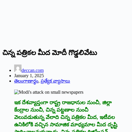
చిన్న పత్రికల మీద మోదీ గొడ్డలివేటు
deccan.com
January 1, 2025
తెలంగాణార్థం
,
ప్రత్యేక వ్యాసాలు
ఇక దేశవ్యాప్తంగా రాష్ట్ర రాజధానుల నుంచీ, జిల్లా
కేంద్రాల నుంచీ, చిన్న పట్టణాల నుంచీ
వెలువడుతున్న వేలాది చిన్న పత్రికల మీద, ఇటీవల
ఉనికిలోకి వచ్చిన సామాజిక మాధ్యమాల మీద దృష్టి
సారించాలనుకున్నారు. చిన్న పత్రికల రిజిస్ట్రేషన్‌