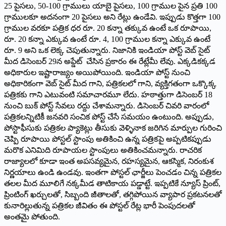
25 పైసలు, 50-100 గ్రాములు యాబై పైసలు, 100 గ్రాముల పైన ప్రతి 100
గ్రాములకూ అదనంగా 20 పైసలు అని రేట్లు ఉండేవి. ఇప్పుడు కొత్తగా 100
గ్రాముల వరకూ పత్రిక ధర రూ. 20 కన్నా తక్కువ ఉంటే ఒక రూపాయి,
రూ. 20 కన్నా ఎక్కువ ఉంటే రూ. 4, 100 గ్రాముల కన్నా ఎక్కువ ఉంటే
రూ. 9 అని ఒక లెక్క చెపుతున్నారు. నిజానికి ఇండియా పోస్ట్ ‌వెబ్‌ ‌సైట్‌
‌మీద డిసెంబర్‌ 29‌న అప్డేట్‌ ‌చేసిన ప్రకారం ఈ రేట్లేమీ లేవు. ఎక్కడికక్కడ
అధికారుల ఇష్టారాజ్యం అయిపోయింది. ఇండియా పోస్ట్ ‌నుంచి
అధికారికంగా వెబ్‌ ‌సైట్‌ ‌మీద గాని, పత్రికలలో గాని, వ్యక్తిగతంగా ఒక్కొక్క
పత్రికకు గాని ఎటువంటి సమాచారమూ లేదు. హఠాత్తుగా డిసెంబర్‌ 18
‌నుంచి బుక్‌ ‌పోస్ట్ ‌సేవలు రద్దు చేశామన్నారు. డిసెంబర్‌ ‌చివరి వారంలో
పత్రికలన్నిటికీ జనవరి సంచిక పోస్ట్ ‌చేసే సమయం ఉంటుంది. అప్పుడు,
పోస్టాఫీసుకు పత్రికల ప్యాకెట్లు తీసుకు వెళ్ళినాక జరిగిన మార్పుల గురించి
చెప్పి రూపాయి పోస్టల్‌ ‌స్టాంపు అతికించి ఉన్న పత్రికపై అప్పటికప్పుడు
మరొక ఎనిమిది రూపాయల స్టాంపులు అతికించమన్నారు. రాచరిక
రాజ్యాలలో కూడా ఇంత అపసవ్యమైన, రహస్యమైన, ఆకస్మిక, నిరంకుశ
నిర్ణయాలు ఉండి ఉండవు. ఇంతగా పోస్టల్‌ ‌ఛార్జీలు పెంచడం చిన్న పత్రికల
తలల మీద మూలిగే నక్కమీడ తాటికాయ పడ్డాట్టే. ఇప్పటికే న్యూస్‌ ‌ప్రింట్‌,
‌ప్రింటింగ్‌ ‌ఖర్చులతో, సిబ్బంది జీతాలతో, తగ్గిపోయిన వ్యాపార ప్రకటనలతో
కునారిల్లుతున్న పత్రికల జీవితం ఈ పోస్టల్‌ ‌రేట్ల భారీ పెంపుదలతో
అంతమై పోతుంది.