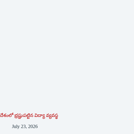
దేశంలో భ్ర‌ష్టుపట్టిన విద్యా వ్యవస్థ
July 23, 2026