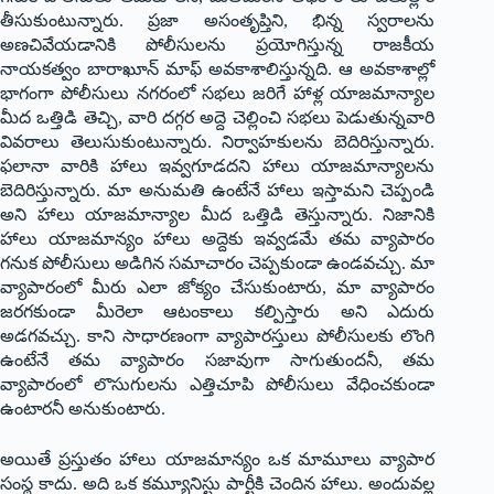
తీసుకుంటున్నారు. ప్రజా అసంతృప్తిని, భిన్న స్వరాలను
అణచివేయడానికి పోలీసులను ప్రయోగిస్తున్న రాజకీయ
నాయకత్వం బారాఖూన్ మాఫ్ అవకాశాలిస్తున్నది. ఆ అవకాశాల్లో
భాగంగా పోలీసులు నగరంలో సభలు జరిగే హాళ్ల యాజమాన్యాల
మీద ఒత్తిడి తెచ్చి, వారి దగ్గర అద్దె చెల్లించి సభలు పెడుతున్నవారి
వివరాలు తెలుసుకుంటున్నారు. నిర్వాహకులను బెదిరిస్తున్నారు.
ఫలానా వారికి హాలు ఇవ్వగూడదని హాలు యాజమాన్యాలను
బెదిరిస్తున్నారు. మా అనుమతి ఉంటేనే హాలు ఇస్తామని చెప్పండి
అని హాలు యాజమాన్యాల మీద ఒత్తిడి తెస్తున్నారు. నిజానికి
హాలు యాజమాన్యం హాలు అద్దెకు ఇవ్వడమే తమ వ్యాపారం
గనుక పోలీసులు అడిగిన సమాచారం చెప్పకుండా ఉండవచ్చు. మా
వ్యాపారంలో మీరు ఎలా జోక్యం చేసుకుంటారు, మా వ్యాపారం
జరగకుండా మీరెలా ఆటంకాలు కల్పిస్తారు అని ఎదురు
అడగవచ్చు. కాని సాధారణంగా వ్యాపారస్తులు పోలీసులకు లొంగి
ఉంటేనే తమ వ్యాపారం సజావుగా సాగుతుందనీ, తమ
వ్యాపారంలో లొసుగులను ఎత్తిచూపి పోలీసులు వేధించకుండా
ఉంటారనీ అనుకుంటారు.
అయితే ప్రస్తుతం హాలు యాజమాన్యం ఒక మామూలు వ్యాపార
సంస్థ కాదు. అది ఒక కమ్యూనిస్టు పార్టీకి చెందిన హాలు. అందువల్ల