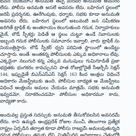
భవన యజమాని అనుమతి తప్ప మరెవరి అనుమతీ అవసరం
లేదు. పోలీసు అనమతి అసలే అవసరం లేదు. బహిరంగ స్థలంలో
జరిపే ప్రదర్శనకు, ఊరేగింపుకు, ధర్నాకు, సభకు కూడా అనుమతి
అవసరం లేదు. బహిరంగ స్థలంలో అటువంటి జన సమీకరణ
జరిగితే ట్రాఫిక్ కు అంతరాయం కలుగుతుంది గనుక, నిర్వాహకులు
మైక్, లౌడ్ స్పీకర్లు పెడితే ఆ స్థలం చుట్టూ ఉండే నివాసులకు
ఇబ్బంది గనుక పోలీసులకు సమాచారం ఇవ్వాలి. వారు ట్రాఫిక్ ను
నియంత్రిస్తారు. లౌడ్ స్పీకర్ ధ్వని పరిమిత స్థాయిలో ఉండేట్టు
చూస్తారు. అంతే. అంతకన్న పోలీసులకు ఎక్కువ అధికారాలు లేవు.
ఎక్కడైనా నలుగురి కన్న ఎక్కువ మనుషులు గుమిగూడితే ప్రజా
భద్రతకు భంగకరం కావచ్చునని పాత రోజుల్లోనైతే సీఆర్పీసీ సెక్షన్
144, ఇప్పుడైతే బిఎన్ఎస్ఎస్ సెక్షన్ 163 కింద ఆంక్షలు విధించే
అధికారం మేజస్ట్రీటుకు ఉంది. పోలీసుల బాధ్యత ఆ మేజస్ట్రీటు
విధించే ఆంక్షలను అమలు చేయడం మాత్రమే. సభకు అనుమతి
ఇవ్వడమో, నిరాకరించడమో పోలీసుల అధికారమూ కాదు,
బాధ్యతా కాదు.
అందువల్ల ప్రస్తుత సదస్సుకు అనుమతి తీసుకోవలసిన అవసరమే
లేదు. కాని ఉమ్మడి ఆంధ్రప్రదేశ్ రోజుల నుంచీ, తెలంగాణ ప్రత్యేక
రాష్ట్రం ఏర్పడిన తర్వాత కూడా పోలీసు రాజ్యమే అమలవుతున్నది
గనుక పోలీసులు తమకు లేని, మితిమీరిన అధికారాలు చేతుల్లోకి