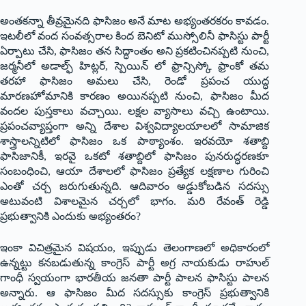
అంతకన్నా తీవ్రమైనది ఫాసిజం అనే మాట అభ్యంతరకరం కావడం.
ఇటలీలో వంద సంవత్సరాల కింద బెనిటో ముస్సోలినీ ఫాసిస్టు పార్టీ
ఏర్పాటు చేసి, ఫాసిజం తన సిద్ధాంతం అని ప్రకటించినప్పటి నుంచి,
జర్మనీలో అడాల్ఫ్ హిట్లర్, స్పెయిన్ లో ఫ్రాన్సిస్కో ఫ్రాంకో తమ
తరహా ఫాసిజం అమలు చేసి, రెండో ప్రపంచ యుద్ధ
మారణహోమానికి కారణం అయినప్పటి నుంచి, ఫాసిజం మీద
వందల పుస్తకాలు వచ్చాయి. లక్షల వ్యాసాలు వచ్చి ఉంటాయి.
ప్రపంచవ్యాప్తంగా అన్ని దేశాల విశ్వవిద్యాలయాలలో సామాజిక
శాస్త్రాలన్నిటిలో ఫాసిజం ఒక పాఠ్యాంశం. ఇరవయో శతాబ్ది
ఫాసిజానికీ, ఇరవై ఒకటో శతాబ్దిలో ఫాసిజం పునరుద్ధరణకూ
సంబంధించి, ఆయా దేశాలలో ఫాసిజం ప్రత్యేక లక్షణాల గురించి
ఎంతో చర్చ జరుగుతున్నది. ఆదివారం అడ్డుకోబడిన సదస్సు
అటువంటి విశాలమైన చర్చలో భాగం. మరి రేవంత్ రెడ్డి
ప్రభుత్వానికి ఎందుకు అభ్యంతరం?
ఇంకా విచిత్రమైన విషయం, ఇప్పుడు తెలంగాణలో అధికారంలో
ఉన్నట్టు కనబడుతున్న కాంగ్రెస్ పార్టీ అగ్ర నాయకుడు రాహుల్
గాంధీ స్వయంగా భారతీయ జనతా పార్టీ పాలన ఫాసిస్టు పాలన
అన్నారు. ఆ ఫాసిజం మీద సదస్సుకు కాంగ్రెస్ ప్రభుత్వానికి