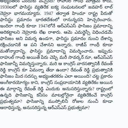
అభ్యంతరం ఎందుకు వచ్చింది? రాహుల్ గాంధీ మాత్రమే కాదు,
1930లలో ఫాసిస్టు వ్యతిరేక ఐక్య సంఘటనలలో జవహర్ లాల్
నెహ్రూ భాగమయ్యారు. 1947 తర్వాత హిందూ రాష్ట్ర పేరుతో
ఫాసిస్టు ప్రమాదం భారతదేశంలో రానున్నదని హెచ్చరించారు.
ఇందిరా గాంధీ కూడా 1947లోనే ఆర్ఎస్ఎస్ ఫాసిజం ప్రమాదాన్ని
అరికట్టాలని నెహ్రూకు లేఖ రాశారు. ఆమె ఎమర్జెన్సీ విధించడమే
ఫాసిజం అని విమర్శ ఉండగా, ఫాసిస్టు ప్రమాదం నుంచి దేశాన్ని
రక్షించడానికే ఆ పని చేశానని అన్నారు. రాజీవ్ గాంధీ కూడా
మతోన్మాదాన్ని, ఫాసిస్టు ప్రమాదాన్ని విమర్శించారు. ఇప్పుడు
రాహుల్ గాంధీ అయితే పేరు చెప్పి మరీ సావర్కర్ నూ, ఆర్ఎస్ఎస్
ఫాసిజాన్నీ విమర్శిస్తున్నారు. మరి ఆ కాంగ్రెస్ వారసత్వానికీ రేవంత్
రెడ్డి కాంగ్రెస్ కూ ఏమన్నా తేడా ఉందా? రేవంత్ రెడ్డి ప్రభుత్వానికి
ఫాసిజం మీద సదస్సు అభ్యంతరకరం ఎలా అయింది? చట్ట ప్రకారం
అంగీకారయోగ్యం కాని, కాంగ్రెస్ సంప్రదాయానికి వ్యతిరేకం అయిన
ఈ మార్గాన్ని రేవంత్ రెడ్డి ఎందుకు అనుసరిస్తున్నారు? రాష్ట్రంలో
ఉన్నది ఫాసిజాన్ని కనీసం మాటల్లోనైనా వ్యతిరేకించే కాంగ్రెస్
ప్రభుత్వమా? ఫాసిజాన్ని ముస్సోలినీ రోజుల నుంచీ కూడా
ఆరాధిస్తున్న, అనుసరిస్తున్న ఆర్ఎస్ఎస్ ప్రభుత్వమా?