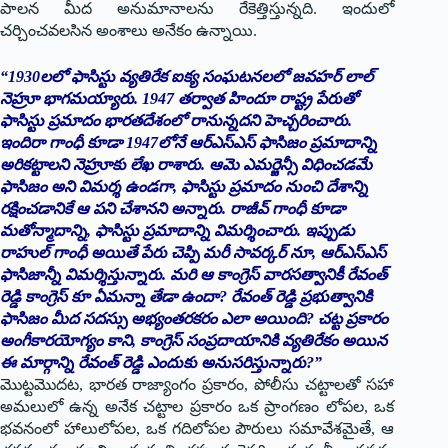
పాలన మీద అనుమానాలను రేకెత్తిస్తున్నది. ఇందులో
చర్చించవలసిన అంశాలు అనేకం ఉన్నాయి.
“1930లలో ఫాసిస్టు వ్యతిరేక ఐక్య సంఘటనలలో జవహర్ లాల్
నెహ్రూ భాగమయ్యారు. 1947 తర్వాత హిందూ రాష్ట్ర పేరుతో
ఫాసిస్టు ప్రమాదం భారతదేశంలో రానున్నదని హెచ్చరించారు.
ఇందిరా గాంధీ కూడా 1947లోనే ఆర్ఎస్ఎస్ ఫాసిజం ప్రమాదాన్ని
అరికట్టాలని నెహ్రూకు లేఖ రాశారు. ఆమె ఎమర్జెన్సీ విధించడమే
ఫాసిజం అని విమర్శ ఉండగా, ఫాసిస్టు ప్రమాదం నుంచి దేశాన్ని
రక్షించడానికే ఆ పని చేశానని అన్నారు. రాజీవ్ గాంధీ కూడా
మతోన్మాదాన్ని, ఫాసిస్టు ప్రమాదాన్ని విమర్శించారు. ఇప్పుడు
రాహుల్ గాంధీ అయితే పేరు చెప్పి మరీ సావర్కర్ నూ, ఆర్ఎస్ఎస్
ఫాసిజాన్నీ విమర్శిస్తున్నారు. మరి ఆ కాంగ్రెస్ వారసత్వానికీ రేవంత్
రెడ్డి కాంగ్రెస్ కూ ఏమన్నా తేడా ఉందా? రేవంత్ రెడ్డి ప్రభుత్వానికి
ఫాసిజం మీద సదస్సు అభ్యంతరకరం ఎలా అయింది? చట్ట ప్రకారం
అంగీకారయోగ్యం కాని, కాంగ్రెస్ సంప్రదాయానికి వ్యతిరేకం అయిన
ఈ మార్గాన్ని రేవంత్ రెడ్డి ఎందుకు అనుసరిస్తున్నారు?”
మొట్టమొదట, భారత రాజ్యాంగం ప్రకారం, పోలీసు చట్టాలతో సహా
అమలులో ఉన్న అనేక చట్టాల ప్రకారం ఒక ప్రాంగణం లోపల, ఒక
భవనంలో హాలులోపల, ఒక గదిలోపల పౌరులు సమావేశమైతే, ఆ