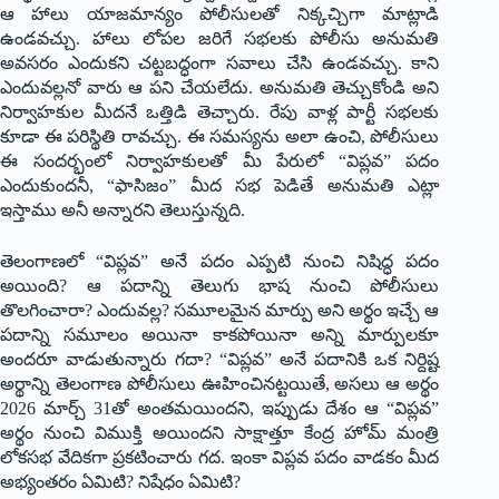
ఆ హాలు యాజమాన్యం పోలీసులతో నిక్కచ్చిగా మాట్లాడి
ఉండవచ్చు. హాలు లోపల జరిగే సభలకు పోలీసు అనుమతి
అవసరం ఎందుకని చట్టబద్ధంగా సవాలు చేసి ఉండవచ్చు. కాని
ఎందువల్లనో వారు ఆ పని చేయలేదు. అనుమతి తెచ్చుకోండి అని
నిర్వాహకుల మీదనే ఒత్తిడి తెచ్చారు. రేపు వాళ్ల పార్టీ సభలకు
కూడా ఈ పరిస్థితి రావచ్చు. ఈ సమస్యను అలా ఉంచి, పోలీసులు
ఈ సందర్భంలో నిర్వాహకులతో మీ పేరులో “విప్లవ” పదం
ఎందుకుందనీ, “ఫాసిజం” మీద సభ పెడితే అనుమతి ఎట్లా
ఇస్తాము అనీ అన్నారని తెలుస్తున్నది.
తెలంగాణలో “విప్లవ” అనే పదం ఎప్పటి నుంచి నిషిద్ధ పదం
అయింది? ఆ పదాన్ని తెలుగు భాష నుంచి పోలీసులు
తొలగించారా? ఎందువల్ల? సమూలమైన మార్పు అని అర్థం ఇచ్చే ఆ
పదాన్ని సమూలం అయినా కాకపోయినా అన్ని మార్పులకూ
అందరూ వాడుతున్నారు గదా? “విప్లవ” అనే పదానికి ఒక నిర్దిష్ట
అర్థాన్ని తెలంగాణ పోలీసులు ఊహించినట్టయితే, అసలు ఆ అర్థం
2026 మార్చ్ 31తో అంతమయిందని, ఇప్పుడు దేశం ఆ “విప్లవ”
అర్థం నుంచి విముక్తి అయిందని సాక్షాత్తూ కేంద్ర హోమ్ మంత్రి
లోకసభ వేదికగా ప్రకటించారు గద. ఇంకా విప్లవ పదం వాడకం మీద
అభ్యంతరం ఏమిటి? నిషేధం ఏమిటి?