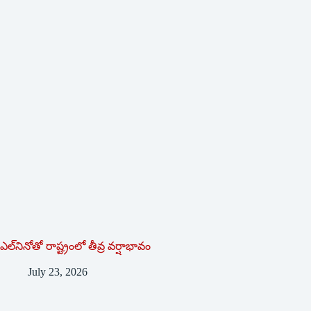
ఎల్‌నినోతో రాష్ట్రంలో తీవ్ర వర్షాభావం
July 23, 2026