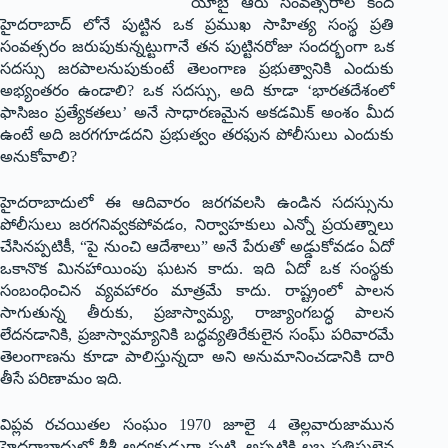
యాబై ఆరు సంవత్సరాల కింద
హైదరాబాద్ లోనే పుట్టిన ఒక ప్రముఖ సాహిత్య సంస్థ ప్రతి
సంవత్సరం జరుపుకున్నట్టుగానే తన పుట్టినరోజు సందర్భంగా ఒక
సదస్సు జరపాలనుపుకుంటే తెలంగాణ ప్రభుత్వానికి ఎందుకు
అభ్యంతరం ఉండాలి? ఒక సదస్సు, అది కూడా ‘భారతదేశంలో
ఫాసిజం ప్రత్యేకతలు’ అనే సాధారణమైన అకడమిక్ అంశం మీద
ఉంటే అది జరగగూడదని ప్రభుత్వం తరఫున పోలీసులు ఎందుకు
అనుకోవాలి?
హైదరాబాదులో ఈ ఆదివారం జరగవలసి ఉండిన సదస్సును
పోలీసులు జరగనివ్వకపోవడం, నిర్వాహకులు ఎన్నో ప్రయత్నాలు
చేసినప్పటికీ, “పై నుంచి ఆదేశాలు” అనే పేరుతో అడ్డుకోవడం ఏదో
ఒకానొక మినహాయింపు ఘటన కాదు. ఇది ఏదో ఒక సంస్థకు
సంబంధించిన వ్యవహారం మాత్రమే కాదు. రాష్ట్రంలో పాలన
సాగుతున్న తీరుకు, ప్రజాస్వామ్య, రాజ్యాంగబద్ధ పాలన
లేదనడానికి, ప్రజాస్వామ్యానికి బద్ధవ్యతిరేకులైన సంఘ్ పరివారమే
తెలంగాణను కూడా పాలిస్తున్నదా అని అనుమానించడానికి దారి
తీసే పరిణామం ఇది.
విప్లవ రచయితల సంఘం 1970 జూలై 4 తెల్లవారుజామున
హైదరాబాదులో శ్రీశ్రీ అధ్యక్షుడుగా పుట్టి, అప్పటికి లబ్ధ ప్రతిష్ఠులైన