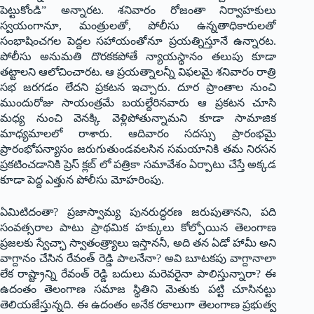
పెట్టుకోండి” అన్నారట. శనివారం రోజంతా నిర్వాహకులు
స్వయంగానూ, మంత్రులతో, పోలీసు ఉన్నతాధికారులతో
సంభాషించగల పెద్దల సహాయంతోనూ ప్రయత్నిస్తూనే ఉన్నారట.
పోలీసు అనుమతి దొరకకపోతే న్యాయస్థానం తలుపు కూడా
తట్టాలని ఆలోచించారట. ఆ ప్రయత్నాలన్నీ విఫలమై శనివారం రాత్రి
సభ జరగడం లేదని ప్రకటన ఇచ్చారు. దూర ప్రాంతాల నుంచి
ముందురోజు సాయంత్రమే బయల్దేరినవారు ఆ ప్రకటన చూసి
మధ్య నుంచి వెనక్కి వెళ్లిపోతున్నామని కూడా సామాజిక
మాధ్యమాలలో రాశారు. ఆదివారం సదస్సు ప్రారంభమై
ప్రారంభోపన్యాసం జరుగుతుండవలసిన సమయానికి తమ నిరసన
ప్రకటించడానికి ప్రెస్ క్లబ్ లో పత్రికా సమావేశం ఏర్పాటు చేస్తే అక్కడ
కూడా పెద్ద ఎత్తున పోలీసు మోహరింపు.
ఏమిటిదంతా? ప్రజాస్వామ్య పునరుద్ధరణ జరుపుతానని, పది
సంవత్సరాల పాటు ప్రాథమిక హక్కులు కోల్పోయిన తెలంగాణ
ప్రజలకు స్వేచ్ఛా స్వాతంత్ర్యాలు ఇస్తాననీ, అది తన ఏడో హామీ అని
వాగ్దానం చేసిన రేవంత్ రెడ్డి పాలనేనా? అవి బూటకపు వాగ్దానాలా
లేక రాష్ట్రాన్ని రేవంత్ రెడ్డి బదులు మరెవరైనా పాలిస్తున్నారా? ఈ
ఉదంతం తెలంగాణ సమాజ స్థితిని మెతుకు పట్టి చూసినట్టు
తెలియజేస్తున్నది. ఈ ఉదంతం అనేక రకాలుగా తెలంగాణ ప్రభుత్వ