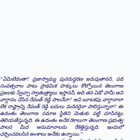
“ఏమిటిదంతా? ప్రజాస్వామ్య పునరుద్ధరణ జరుపుతానని, పది
సంవత్సరాల పాటు ప్రాథమిక హక్కులు కోల్పోయిన తెలంగాణ
ప్రజలకు స్వేచ్ఛా స్వాతంత్ర్యాలు ఇస్తాననీ, అది తన ఏడో హామీ అని
వాగ్దానం చేసిన రేవంత్ రెడ్డి పాలనేనా? అవి బూటకపు వాగ్దానాలా
లేక రాష్ట్రాన్ని రేవంత్ రెడ్డి బదులు మరెవరైనా పాలిస్తున్నారా? ఈ
ఉదంతం తెలంగాణ సమాజ స్థితిని మెతుకు పట్టి చూసినట్టు
తెలియజేస్తున్నది. ఈ ఉదంతం అనేక రకాలుగా తెలంగాణ ప్రభుత్వ
పాలన మీద అనుమానాలను రేకెత్తిస్తున్నది. ఇందులో
చర్చించవలసిన అంశాలు అనేకం ఉన్నాయి.”