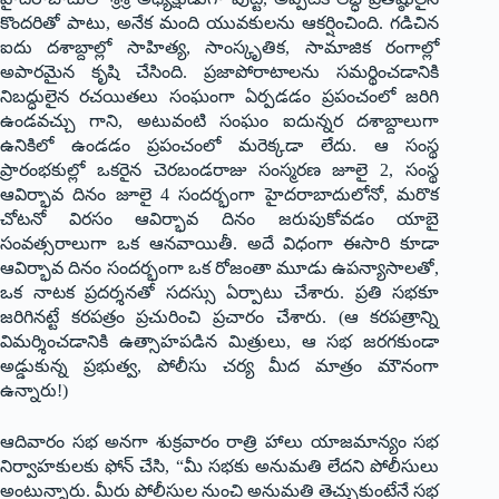
కొందరితో పాటు, అనేక మంది యువకులను ఆకర్షించింది. గడిచిన
ఐదు దశాబ్దాల్లో సాహిత్య, సాంస్కృతిక, సామాజిక రంగాల్లో
అపారమైన కృషి చేసింది. ప్రజాపోరాటాలను సమర్థించడానికి
నిబద్ధులైన రచయితలు సంఘంగా ఏర్పడడం ప్రపంచంలో జరిగి
ఉండవచ్చు గాని, అటువంటి సంఘం ఐదున్నర దశాబ్దాలుగా
ఉనికిలో ఉండడం ప్రపంచంలో మరెక్కడా లేదు. ఆ సంస్థ
ప్రారంభకుల్లో ఒకరైన చెరబండరాజు సంస్మరణ జూలై 2, సంస్థ
ఆవిర్భావ దినం జూలై 4 సందర్భంగా హైదరాబాదులోనో, మరొక
చోటనో విరసం ఆవిర్భావ దినం జరుపుకోవడం యాబై
సంవత్సరాలుగా ఒక ఆనవాయితీ. అదే విధంగా ఈసారి కూడా
ఆవిర్భావ దినం సందర్భంగా ఒక రోజంతా మూడు ఉపన్యాసాలతో,
ఒక నాటక ప్రదర్శనతో సదస్సు ఏర్పాటు చేశారు. ప్రతి సభకూ
జరిగినట్టే కరపత్రం ప్రచురించి ప్రచారం చేశారు. (ఆ కరపత్రాన్ని
విమర్శించడానికి ఉత్సాహపడిన మిత్రులు, ఆ సభ జరగకుండా
అడ్డుకున్న ప్రభుత్వ, పోలీసు చర్య మీద మాత్రం మౌనంగా
ఉన్నారు!)
ఆదివారం సభ అనగా శుక్రవారం రాత్రి హాలు యాజమాన్యం సభ
నిర్వాహకులకు ఫోన్ చేసి, “మీ సభకు అనుమతి లేదని పోలీసులు
అంటున్నారు. మీరు పోలీసుల నుంచి అనుమతి తెచ్చుకుంటేనే సభ