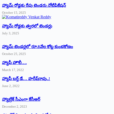
హ్యామ్‌ రోడ్లకు రేపు టెండరు నోటిఫికేషన్‌
October 15, 2025
హ్యామ్‌ రోడ్లకు త్వరలో టెండర్లు
July 3, 2025
హ్యామ్‌ ‌టెండర్లలో రూ.8వేల కోట్ల కుంభకోణం
October 25, 2025
హ్యాపీ హొలీ….
March 17, 2022
హ్యాపీ బర్త్ ‌డే… హరీష్‌రావు..!
June 2, 2022
హ్యాట్రిక్‌ ‌సీఎంగా కేసీఆర్‌
December 2, 2023