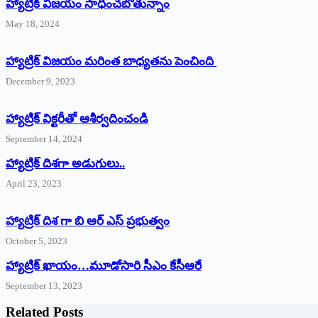
హ్యాట్రిక్‌ విజయం సాధించబోతున్నాం
May 18, 2024
హ్యాట్రిక్ విజయం మరింత బాధ్యతను పెంచింది
December 9, 2023
హ్యాట్రిక్‌ ‌విక్టరీతో ఆశీర్వదించండి
September 14, 2024
‌హ్యాట్రిక్‌ ‌దిశగా అడుగులు..
April 23, 2023
హ్యాట్రిక్ దిశ గా బి ఆర్ ఎస్ ప్రభుత్వం
October 5, 2023
హ్యాట్రిక్‌ ‌ఖాయం…మూడోసారి సీఎం కేసీఆరే
September 13, 2023
Related Posts