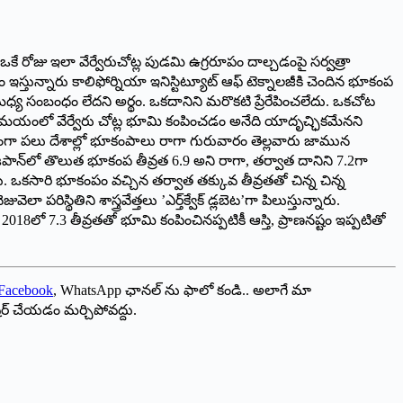
 రోజు ఇలా వేర్వేరుచోట్ల పుడమి ఉగ్రరూపం దాల్చడంపై సర్వత్రా
ున్నారు కాలిఫోర్నియా ఇనిస్టిట్యూట్ ఆఫ్ టెక్నాలజీకి చెందిన భూకంప
వాటి మధ్య సంబంధం లేదని అర్థం. ఒకదానిని మరొకటి ప్రేరేపించలేదు. ఒకచోట
 సమయంలో వేర్వేరు చోట్ల భూమి కంపించడం అనేది యాదృచ్ఛికమేనని
తంగా పలు దేశాల్లో భూకంపాలు రాగా గురువారం తెల్లవారు జామున
, జపాన్‌లో తొలుత భూకంప తీవ్రత 6.9 అని రాగా, తర్వాత దానిని 7.2గా
రు. ఒకసారి భూకంపం వచ్చిన తర్వాత తక్కువ తీవ్రతతో చిన్న చిన్న
థితిని శాస్త్రవేత్తలు ’ఎర్త్‌క్వేక్ డ్లబెట’గా పిలుస్తున్నారు.
8లో 7.3 తీవ్రతతో భూమి కంపించినప్పటికీ ఆస్తి, ప్రాణనష్టం ఇప్పటితో
Facebook
, WhatsApp ఛానల్ ను ఫాలో కండి.. అలాగే మా
ేర్ చేయడం మర్చిపోవద్దు.