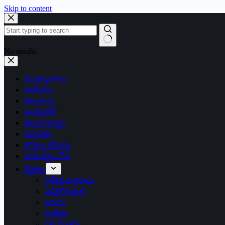
Skip to content
No results
ముఖ్యాంశాలు
జాతీయం
తెలంగాణ
ఆంధ్రప్రదేశ్
తెలంగాణార్థం
సన్నివేశం
బొమ్మా బొరుసు
సాహిత్యం-శోభ
శీర్షికలు
ప్రత్యేక వ్యాసాలు
ఎడిటోరియల్
అరుగు
సంకేతం
దక్కన్.కామ్