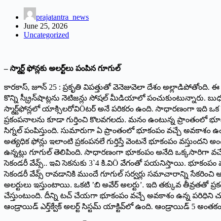
prajatantra_news
June 25, 2026
Uncategorized
– స్మార్ట్ ఫోన్లకు అలర్ట్‌లు పంపిన గూగుల్
కారకాస్, జూన్‌ 25 : ప్రకృతి విపత్తుతో వెనెజువెలా దేశం అల్లాడిపోతోంది.
కొన్ని స్క్రీన్‌షాట్లను నెటిజన్లు సోషల్ మీడియాలో పంచుకుంటున్నా
స్మార్ట్‌ఫోన్లలో యాక్సిలరోవిÖటర్ అనే పరికరం ఉంది. సాధారణంగా ఇది ఒక స
ప్రకంపనాలను కూడా గుర్తించి కొలవగలదు. మనం ఉంటున్న ప్రాంతంలో భూమి నుంచ
సిగ్నల్ పంపిస్తుంది. సుమారుగా ఏ ప్రాంతంలో భూకంపం వచ్చే అవకాశం ఉందో 
అత్యధిక ఫోన్లు ఇలాంటి ప్రకంపనలే గుర్తిస్తే వెంటనే భూకంపం వస్తుందని అ
ఉన్నట్లు గూగుల్ తెలిపింది. సాధారణంగా భూకంపం అనేది ఒక్కసారిగా వచ్చ
సెకండరీ వేవ్స్.. ఇవి సెకనుకు 3`4 కి.విÖ వేగంతో పయనిస్తాయి. భూకంపం వల్ల జ
సెకండరీ వేవ్స్ రావడానికి ముందే గూగుల్ సర్వర్లు సమాచారాన్ని సేకరించి
అలర్టులు ఇస్తుంటాయి. ఒకటి ’బి అవేర్ అలర్టు’. ఇది తక్కువ తీవ్రతతో ప్ర
చేస్తుంటుంది. దీన్ని టచ్ చేయగా భూకంపం వచ్చే అవకాశం ఉన్న పరిధిన
ఆండ్రాయిడ్ ఎర్త్‌క్వేక్ అలర్ట్ సిస్టమ్ యాక్టివ్‌లో ఉంది. ఆండ్రాయిడ్ 5 