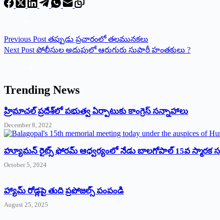
Previous
Post
తప్పుడు ప్రచారంలో తలమునకలు
Next
Post
పోలీసుల అదుపులో ఆరుగురు సుపారీ హంతకులు ?
Trending News
‌హ్రిమాచల్‌ ‌ప్రదేశ్‌లో పభుత్వ ఏర్పాటుకు కాంగ్రెస్‌ ‌సన్నాహాలు
December 8, 2022
హ్యూమన్‌ రైట్స్‌ ఫోరమ్‌ ఆధ్వర్యంలో నేడు బాలగోపాల్‌ 15వ స్మారక
October 5, 2024
హ్యామ్‌ రోడ్లపై తుది ప్రపోజల్స్‌ పంపండి
August 25, 2025