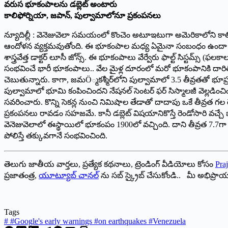
వరుస భూకంపాలను డబ్లెట్ అంటారు
కాలిఫోర్నియా, జపాన్, పుల్వామాలోనూ ప్రకంపనలు
న్యూదిల్లీ : వెనెజువెలా సమయంలో కొంచెం అటూఇటుగా అమెరికాలోని కాలి
ఆందోళన వ్యక్తమవుతోంది. ఈ భూకంపాల మధ్య ఏమైనా సంబంధం ఉందా అనే ప్
శాస్త్రవేత్త డాక్టర్ లూసీ జోన్స్. ఈ భూకంపాలు వేర్వేరు ఫాల్ట్ సిస్టమ్స్
సంభవించే భారీ భూకంపాలు.. వేల మైళ్ల దూరంలో మరో భూకంపానికి దారి
చెబుతున్నారు. కాగా, జమÖ్మకశ్మీర్‌లోని పుల్వామాలో 3.5 తీవ్రతతో భ
పుల్వామాలో భూమి కంపించిందని నేషనల్ సెంటర్ ఫర్ సిస్మాలజీ వెల్లడించిం
సవరించారు. కొన్ని సెకన్ల నుంచి నిమిషాల తేడాతో దాదాపు ఒకే తీవ్రత గల 
ప్రకంపనలు రావడం సహజమే. కానీ డబ్లెట్ విషయానికొస్తే రెండోసారి వచ్చే భూక
వెనెజువెలాలో ఈస్థాయిలో భూకంపం 1900లో వచ్చింది. దాని తీవ్రత 7.7గా 
పోలిస్తే తక్కువగానే సంభవించింది.
తెలుగు జాతీయ వార్తలు, ప్రత్యేక కథనాలు, ట్రెండింగ్ వీడియోలు కోసం
Praj
ప్రజాతంత్ర,
యూట్యూబ్ చానల్
ను సబ్ స్క్రైబ్ చేసుకోండి.. మీ అభిప్ర
Tags
#
#Google's early warnings #on earthquakes #Venezuela