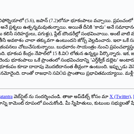
ఫోర్నియాలో (5.6), జపాన్ (7.2)లోనూ భూకంపాలు వచ్చాయి. ప్రపంచంలో ఒకే
రశ్నలు ఉత్పన్నమవుతున్నాయి. అయితే దీనికి ’కాదు’ అనే సమాధానం ఇస్త
 (ఫలకాలు కలిసే సరిహద్దులు, పగుళ్లు), ప్లేట్ బౌండరీల్లో సంభవించాయి. అంటే 
తీసే అవకాశం చాలా తక్కువగా ఉంటుందని జోన్స్ వెల్లడించారు. ఇలా ఒకే
ూప్రకంపనలు చోటుచేసుకున్నాయి. బుధవారం సాయంత్రం నుంచి ప్రపంచవ్యాప్
ది. భూకంప కేంద్రం నేపాల్‌లో 15 కి.విÖ లోతున ఉన్నట్లు పేర్కొన్నారు. ఇక
రెండు భూకంపాలు ఒకే ప్రాంతంలో సంభవించడాన్ని ’ఎర్త్‌క్వేక్ డబ్లెట’ అంటా
ంపం కూడా దాదాపు మొదటిదానంత తీవ్రంగా ఉంటుంది. ఇప్ప్పుడు వెనెజువెలా పరిస్
నమోదైంది. దాంతో రాజధాని సవిÖప ప్రాంతాలు ప్రభావితమయ్యాయి. మళ్లీ 201
atantra
వెబ్‌సైట్ ను సందర్శించండి. తాజా అప్‌డేట్స్ కోసం మా
X (Twitter)
,
ాయాన్ని కామెంట్ రూపంలో పంచుకోండి. మీ స్నేహితులు, కుటుంబ సభ్యులతో ష