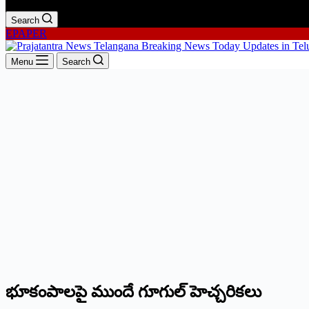
Search
EPAPER
Menu
Search
భూకంపాలపై ముందే గూగుల్ హెచ్చరికలు