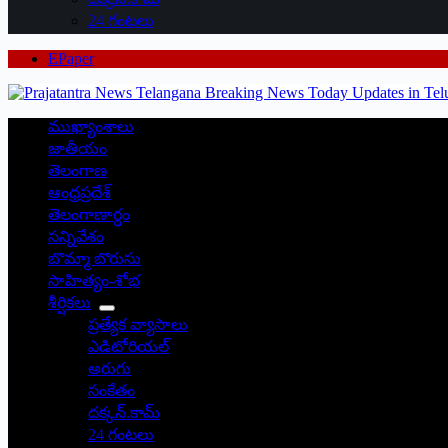
24 గంటలు
EPaper
ముఖ్యాంశాలు
జాతీయం
తెలంగాణ
ఆంధ్రప్రదేశ్
తెలంగాణార్థం
సన్నివేశం
బొమ్మా బొరుసు
సాహిత్యం-శోభ
శీర్షికలు
ప్రత్యేక వ్యాసాలు
ఎడిటోరియల్
అరుగు
సంకేతం
దక్కన్.కామ్
24 గంటలు