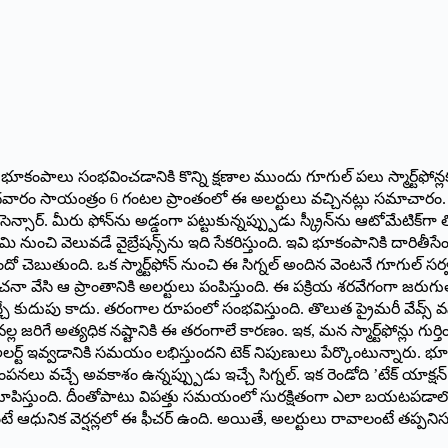
 ఈ భూకంపాలు సంభవించడానికి కొన్ని క్షణాల ముందు గూగుల్ పలు స్మార్ట్‌ఫోన్
రు. బుధవారం సాయంత్రం 6 గంటల ప్రాంతంలో ఈ అలర్టులు వచ్చినట్లు సమా
ెన్సార్. మీరు ఫోన్‌ను అడ్డంగా పట్టుకున్నప్ప్పుడు స్క్రీన్‌ను ఆటోమేటిక్‌
ి వెలువడే వైబ్రేషన్స్‌ను ఇది సేకరిస్తుంది. ఇవి భూకంపానికి దారితీసేంత బ
చెబుతుంది. ఒక స్మార్ట్‌ఫోన్ నుంచి ఈ సిగ్నల్ అందిన వెంటనే గూగుల్ సర్వర
ంచనా వేసి ఆ ప్రాంతానికి అలర్టులు పంపిస్తుంది. ఈ పక్రియ శరవేగంగా జరుగు
ే కుదుపు కాదు. తరంగాల రూపంలో సంభవిస్తుంది. తొలుత ప్రైమరీ వేవ్స్ వస
రిగే అత్యధిక నష్టానికి ఈ తరంగాలే కారణం. ఇక, మన స్మార్ట్‌ఫోన్లు గుర్తించేవ
 అలర్ట్ ఇవ్వడానికి సమయం లభిస్తుందని టెక్ నిపుణులు పేర్కొంటున్నారు. భ
కంపనలు వచ్చే అవకాశం ఉన్నప్ప్పుడు ఇచ్చే సిగ్నల్. ఇక రెండోది ’టేక్ యాక్
ి చూపిస్తుంది. దీంతోపాటు విపత్తు సమయంలో సురక్షితంగా ఎలా బయటపడాలో
అంతకంటే ఆధునిక వెర్షన్లలో ఈ ఫీచర్ ఉంది. అయితే, అలర్టులు రావాలంటే తప్పని