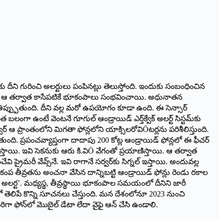
లకు దీని గురించి అలర్టులు పంపినట్లు తెలుస్తోంది. ఇందుకు సంబంధించిన
చారం. ఆ తర్వాత కాసేపటికే భూకంపాలు సంభవించాయి. అధునాతన
గా తిప్ప్పుతుంది. దీని వల్ల మరో ఉపయోగం కూడా ఉంది. ఈ సెన్సార్
లంగా ఉంటే వెంటనే గూగుల్ ఆండ్రాయిడ్ ఎర్త్‌క్వేక్ అలర్ట్ సిస్టమ్‌కు
్ ఆ ప్రాంతంలోని మిగతా ఫోన్లలోని యాక్సిలరోవిÖటర్లను పరిశీలిస్తుంది.
తుంది. ప్రపంచవ్యాప్తంగా దాదాపు 200 కోట్ల ఆండ్రాయిడ్ ఫోన్లలో ఈ ఫీచర్
్తాయి. ఇవి సెకనుకు ఆరు కి.విÖ వేగంతో ప్రయాణిస్తాయి. ఆ తర్వాత
ి ప్రైమరీ వేవ్స్‌నే. ఇవి రాగానే సర్వర్‌కు సిగ్నల్ ఇస్తాయి. అందువల్ల
ూకంప తీవ్రతను అంచనా వేసిన దాన్నిబట్టి ఆండ్రాయిడ్ ఫోన్లు రెండు రకాల
షన్ అలర్ట’. మధ్యస్థ, తీవ్రస్థాయి భూకంపాల సమయంలో దీనిని జారీ
 తెలిపే కొన్ని సూచనలు చేస్తుంది. మన దేశంలోనూ 2023 నుంచి
సరిగా ఫోన్‌లో మొబైల్ డేటా లేదా వైఫై ఆన్ చేసి ఉండాలి.