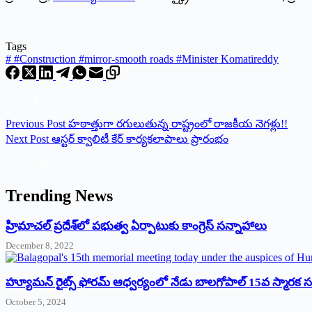
Tags
#
#Construction #mirror-smooth roads #Minister Komatireddy
Previous
Post
హ‌ఠాత్తుగా ర‌గులుతున్న రాష్ట్రంలో రాజ‌కీయ నెగ‌ళ్లు!!
Next
Post
ఆస్టర్ క్వాలిటీ కేర్ కార్యకలాపాలు ప్రారంభం
Trending News
‌హ్రిమాచల్‌ ‌ప్రదేశ్‌లో పభుత్వ ఏర్పాటుకు కాంగ్రెస్‌ ‌సన్నాహాలు
December 8, 2022
హ్యూమన్‌ రైట్స్‌ ఫోరమ్‌ ఆధ్వర్యంలో నేడు బాలగోపాల్‌ 15వ స్మారక
October 5, 2024