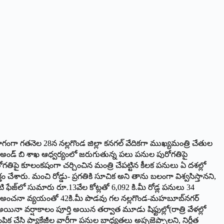
ో భాగంగా గతనెల 28న నల్లగొండ జిల్లా కనగల్ వేదికగా ముఖ్యమంత్రి చేతుల
 ఆర్ అండ్ బి శాఖ ఆధ్వర్యంలో జరుగుతున్న పలు పనుల పురోగతిపై
గతిపై కూలంకషంగా చర్చించిన మంత్రి చేపట్టిన కీలక పనులు ఏ దశల్లో
చేశారు. మంచి రోడ్డు- ప్రగతికి సూచిక అని తాను బలంగా విశ్వసిస్తానని,
టి ఫేజ్‌లో సుమారు రూ.13వేల కోట్లతో 6,092 కి.మీ రోడ్ల పనులు 34
5 కోట్ల అంచనా వ్యయంతో 42కి.మీ పొడవు గల నల్లగొండ-మహబూబ్‌నగర్
అయినా వర్షాకాలం పూర్తి అయిన తర్వాత మూడు షిఫ్టుల్లో(రాత్రి వేళల్లో
ఎంపిక చేసి ప్యాకేజీల వారీగా పనుల బాధ్యతలు అప్పజెప్పాలని, నిర్ణీత