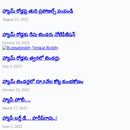
హ్యామ్‌ రోడ్లపై తుది ప్రపోజల్స్‌ పంపండి
August 25, 2025
హ్యామ్‌ రోడ్లకు రేపు టెండరు నోటిఫికేషన్‌
October 15, 2025
హ్యామ్‌ రోడ్లకు త్వరలో టెండర్లు
July 3, 2025
హ్యామ్‌ ‌టెండర్లలో రూ.8వేల కోట్ల కుంభకోణం
October 25, 2025
హ్యాపీ హొలీ….
March 17, 2022
హ్యాపీ బర్త్ ‌డే… హరీష్‌రావు..!
June 2, 2022