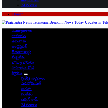
24 గంటలు
EPaper
ముఖ్యాంశాలు
జాతీయం
తెలంగాణ
ఆంధ్రప్రదేశ్
తెలంగాణార్థం
సన్నివేశం
బొమ్మా బొరుసు
సాహిత్యం-శోభ
శీర్షికలు
ప్రత్యేక వ్యాసాలు
ఎడిటోరియల్
అరుగు
సంకేతం
దక్కన్.కామ్
24 గంటలు