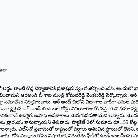
.
 ఆరా
ో అద్దం లాంటి రోడ్ల నిర్మాణానికి ప్రజాప్రభుత్వం సంకల్పించిందని, అందుల
ంభించామని ఆరఅండ్ బీ శాఖ మంత్రి కోమటిరెడ్డి వెంకటరెడ్డి పేర్కొన్నారు.
్షా సమావేశం నిర్వహించారు. ఆర్ అండ్ బిలోని విభాగాల వారీగా పనుల పురో
ణ్యమైన ఆర్ అండ్ బి డబుల్ రోడ్లు వినియోగంలోకి వస్తాయని ధీమా వ్యక్తం 
లు వస్తే స్థానికంగానే ఉద్యోగ, ఉపాధి అవకాశాలు మెరుగుపడతాయని అన్నారు. మొద
జీల పనులు ప్రారంభం కానున్నాయని తెలిపారు. ప్యాకేజ్-2లో సుమారు రూ.15
న్నారు. ఎల్‌నినో ప్రభావంతో రాష్ట్రంలో వర్షాలు ఆశించిన స్థాయిలో లేవని, 
ేశారు. రోడ్ల నిర్మాణం కోసం నిష్ణాతులై, నిరంతరం ఫీల్డ్‌లో ఉండే ఇంజనీర్లను 