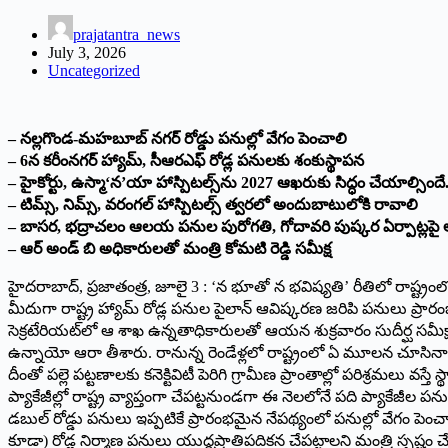
prajatantra_news
July 3, 2026
Uncategorized
– నల్లగొండ-మహబూబ్ నగర్ రోడ్డు పనుల్లో వేగం పెంచాలి
– 6న కరీంనగర్ హ్యామ్, సీఆరఎఫ్ రోడ్ల పనులకు శంకుస్థాపన
– హైకోర్టు, ఉస్మా‘న’యా హాస్పిటల్స్‌ను 2027 ఆఖరుకు సిద్ధం చేయాల్సిందే
– టిమ్స్, నిమ్స్, వరంగల్ హాస్పిటల్స్ త్వరలో అందుబాటులోకి రావాలి
– బాసర, భద్రాచలం ఆలయ పనుల పురోగతి, గోదావరి పుష్కర ఏర్పాట్లపై
– ఆర్ అండ్ బి అధికారులతో మంత్రి కోమటి రెడ్డి సమీక్ష
హైదరాబాద్, ప్రజాతంత్ర, జూలై 3 : ‘న భూతో న భవిష్యతి’ రీతిలో రాష్ట్రంల
మీదుగా రాష్ట్ర హ్యామ్ రోడ్ల పనుల పైలాన్ ఆవిష్కరణ జరిపి పనులు ప్రార
సెక్రటేరియట్‌లో ఆ శాఖ ఉన్నతాధికారులతో ఆయన శుక్రవారం సుదీర్ఘ సమీక
ఉన్నాయో ఆరా తీశారు. రానున్న రెండేళ్లలో రాష్ట్రంలో ఏ మూలన చూసినా నా
దీంతో పల్లె పట్టణాలకు కనెక్టివిటీ పెరిగి గ్రామీణ ప్రాంతాల్లో పరిశ్రమ
ప్యాకేజీల్లో రాష్ట్ర వ్యాప్తంగా చేపట్టనుండగా ఈ నెలలోనే పది ప్యాకే
డబుల్ రోడ్డు పనులు ఇప్పటికే ప్రారంభమైన నేపథ్యంలో పనుల్లో వేగం పెంచాల
కూడా) రోడ్ల నిర్మాణ పనులు యుద్ధప్రాతిపదికన చేపట్టాలని మంత్రి స్పష్టం చ