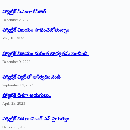
హ్యాట్రిక్‌ ‌సీఎంగా కేసీఆర్‌
December 2, 2023
హ్యాట్రిక్‌ విజయం సాధించబోతున్నాం
May 18, 2024
హ్యాట్రిక్ విజయం మరింత బాధ్యతను పెంచింది
December 9, 2023
హ్యాట్రిక్‌ ‌విక్టరీతో ఆశీర్వదించండి
September 14, 2024
‌హ్యాట్రిక్‌ ‌దిశగా అడుగులు..
April 23, 2023
హ్యాట్రిక్ దిశ గా బి ఆర్ ఎస్ ప్రభుత్వం
October 5, 2023