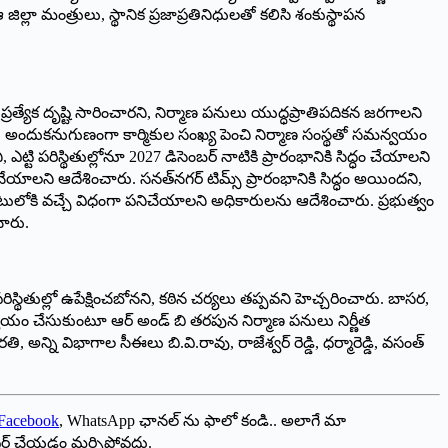
ిల్లా మంత్రులు, స్థానిక ప్రజాప్రతినిధులతో కలిసి శంకుస్థాపన
ప్రత్యేక దృష్టి సారించారని, నిర్మాణ పనులు యుద్ధప్రాతిపదికన జరగాలని
లని, అందుకనుగుణంగా కార్మికుల సంఖ్య పెంచి నిర్మాణ సంస్థతో సమన్వయం
టి పరిస్థితుల్లోనూ 2027 డిసెంబర్ నాటికి ప్రారంభానికి సిద్ధం చేయాలని
చేయాలని ఆదేశించారు. సనత్‌నగర్ టిమ్స్ ప్రారంభానికి సిద్ధం అయిందని,
ుబాటులోకి వచ్చే విధంగా పనిచేయాలని అధికారులను ఆదేశించారు. ప్రభుత్వం
చారు.
ి పరిస్థితుల్లో ఉపేక్షించబోనని, కఠిన చర్యలు తప్పవని హెచ్చరించారు. బాసర,
యం చేసుకుంటూ ఆర్ అండ్ బి తరపున నిర్మాణ పనులు నిర్ణీత
ి విభాగాల సీఈలు బి.వి.రావు, రాజేశ్వర్ రెడ్డి, ధర్మారెడ్డి, వసంత్
Facebook
, WhatsApp ఛానల్ ను ఫాలో కండి.. అలాగే మా
ేర్ చేయడం మర్చిపోవద్దు.