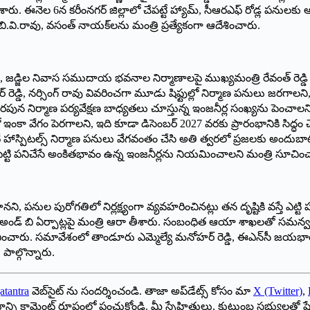
ారు. ఈనెల 6న కరీంనగర్ జిల్లాలో చేపట్టే హ్యామ్, సీఆరఎఫ్ రోడ్ల పనులకు ఆ జ
.వి.రావు, వసంత్ నాయక్‌లను మంత్రి ప్రత్యేకంగా ఆదేశించారు.
భవనం, జడ్జిల నివాస సముదాయ భవనాల నిర్మాణాలపై ముఖ్యమంత్రి రేవంత్ రెడ్డి 
 రెడ్డి, నర్సింగ్ రావు వివరించగా మూడు షిఫ్టుల్లో నిర్మాణ పనులు జరగా
న నిర్మాణ పర్యవేక్షణ బాధ్యతలు చూస్తున్న ఇంజనీర్ల సంఖ్యను పెంచాలని, ఎట్
ఇంకా వేగం పెరగాలని, ఇది కూడా డిసెంబర్ 2027 వరకు ప్రారంభానికి సిద్ధం 
షాలిటీ హాస్పిటల్స్ నిర్మాణ పనులు వేగవంతం చేసి అతి త్వరలో ప్రజలకు అంద
మనసుపెట్టి పనిచేసే అంకితభావం ఉన్న ఇంజనీర్లను నియమించాలని మంత్రి సూచిం
ానని, పనుల పురోగతిలో నిర్లక్ష్యంగా వ్యవహరించినట్లు తన దృష్టికి వస్తే ఎట్ట
అండ్ బి ఏర్పాట్లపై మంత్రి ఆరా తీశారు. సంబంధిత ఆయా శాఖలతో సమన్వ
ు. సమావేశంలో తాండూరు ఎమ్మెల్యే మనోహర్ రెడ్డి, ఈఎన్‌సీ జయభారతి, అన్న
పాల్గొన్నారు.
atantra
వెబ్‌సైట్ ను సందర్శించండి. తాజా అప్‌డేట్స్ కోసం మా
X (Twitter)
,
ాయాన్ని కామెంట్ రూపంలో పంచుకోండి. మీ స్నేహితులు, కుటుంబ సభ్యులతో ష