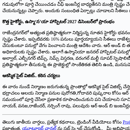
గడువులోగా పూర్తి చేయించడం చీఫ్ ఇంజనీర్ల బాధ్యతేనని మంత్రి స్పష్టం చేశ
చేయనున్నట్లు చెప్పారు. అందుకు సంబంధిత ఏర్పాట్లు చూడాలని సీఈలు బి
కొత్త హైకోర్టు, ఉస్మా‘న’యా హాస్పిటల్ 2027 డిసెంబర్‌లో ప్రారంభం
రాజేంద్రనగర్‌లో అత్యంత ప్రతిష్ఠాత్మకంగా నిర్మిస్తున్న నూతన హైకోర్టు 
స్పష్టం చేశారు. ఇప్పటివరకు 16% పనులు పూర్తయ్యాయని సీఈలు రాజేశ్వర్
చేసుకుంటూ పనుల్లో వేగం పెంచాలని మంత్రి ఆదేశిం చారు. ఆర్ అండ్ బి తరపు
అధికారులకు స్పష్టం చేశారు. అలాగే ఉస్మానియా జనరల్ హాస్పిటల్ పనుల్లో 
అల్వాల్, ఎల్బీనగర్ టిమ్స్, నిమ్స్ విస్తరణ, వరంగల్ మల్టీ సూపర్ స్పె
ప్రతిష్టాత్మకంగా తీసుకున్న ఈ ప్రాజెక్టుల్లో సాంకేతికత తెలిసి ఉండి, 
ఆకస్మిక సైట్ విజిట్.. కఠిన చర్యలు
ఈ వారం నుండే నిర్మాణం జరుగుతున్న ప్రాంతాల్లో ఆకస్మిక సైట్ విజిట్స్ చేస్త
భద్రాచలం ఆలయ నిర్మాణ పనుల పురోగతి,గోదావరి పుష్కరాల కోసం ఆర్ 
సమయంలో పూర్తి చేసేలా ప్రణాళిక రూపొందించుకుని పని చేయాలని సూచించార
నాయక్, వనజ,రాజేందర్, నర్సింగ్ రావు, పలువురు ఆర్ అండ్ బి ఇంజనీర్లు 
తెలుగు జాతీయ వార్తలు, ప్రత్యేక కథనాలు, ట్రెండింగ్ వీడియోలు కోసం
Praj
ప్రజాతంత్ర,
యూట్యూబ్ చానల్
ను సబ్ స్క్రైబ్ చేసుకోండి.. మీ అభిప్ర