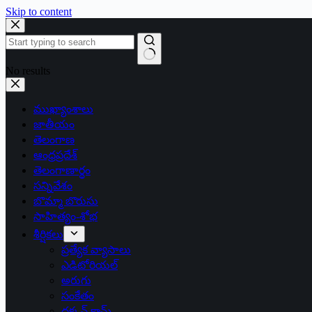
Skip to content
No results
ముఖ్యాంశాలు
జాతీయం
తెలంగాణ
ఆంధ్రప్రదేశ్
తెలంగాణార్థం
సన్నివేశం
బొమ్మా బొరుసు
సాహిత్యం-శోభ
శీర్షికలు
ప్రత్యేక వ్యాసాలు
ఎడిటోరియల్
అరుగు
సంకేతం
దక్కన్.కామ్