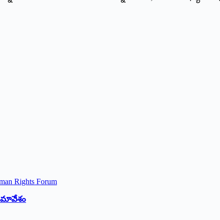
 సమావేశం