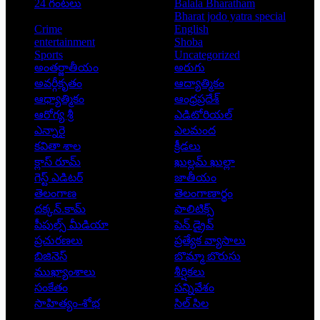
24 గంటలు
Balala Bharatham
Bharat jodo yatra special
Crime
English
entertainment
Shoba
Sports
Uncategorized
అంతర్జాతీయం
అరుగు
అవర్గీకృతం
ఆద్యాత్మికం
ఆధ్యాత్మికం
ఆంధ్రప్రదేశ్
ఆరోగ్య శ్రీ
ఎడిటోరియల్
ఎన్నారై
ఎలమంద
కవితా శాల
క్రీడలు
క్లాస్ రూమ్
ఖుల్లమ్ ఖుల్లా
గెస్ట్ ఎడిటర్
జాతీయం
తెలంగాణ
తెలంగాణార్థం
దక్కన్.కామ్
పాలిటిక్స్
పీపుల్స్ ‌మీడియా
పెన్ డ్రైవ్
ప్రచురణలు
ప్రత్యేక వ్యాసాలు
బిజినెస్
బొమ్మా బొరుసు
ముఖ్యాంశాలు
శీర్షికలు
సంకేతం
సన్నివేశం
సాహిత్యం-శోభ
సిల్ సిల
Copyright © 2026 - Prajatantra