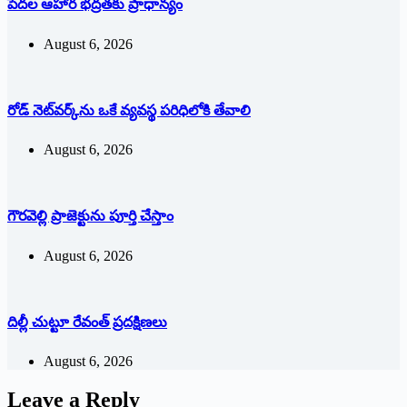
పేదల ఆహార భద్రతకు ప్రాధాన్యం
August 6, 2026
రోడ్ నెట్‌వర్క్‌ను ఒకే వ్య‌వ‌స్థ ప‌రిధిలోకి తేవాలి
August 6, 2026
గౌరవెల్లి ప్రాజెక్టును పూర్తి చేస్తాం
August 6, 2026
దిల్లీ చుట్టూ రేవంత్ ప్ర‌ద‌క్షిణ‌లు
August 6, 2026
Leave a Reply