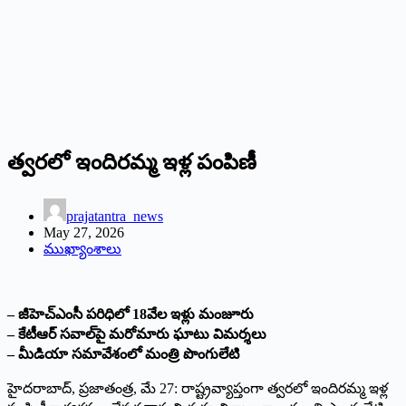
త్వరలో ఇందిరమ్మ ఇళ్ల పంపిణీ
prajatantra_news
May 27, 2026
ముఖ్యాంశాలు
– జీహెచ్‌ఎంసీ పరిధిలో 18వేల ఇళ్లు మంజూరు
– కేటీఆర్ సవాల్‌పై మరోమారు ఘాటు విమర్శలు
– మీడియా సమావేశంలో మంత్రి పొంగులేటి
హైదరాబాద్, ప్రజాతంత్ర, మే 27: రాష్ట్రవ్యాప్తంగా త్వరలో ఇందిరమ్మ ఇళ్ల