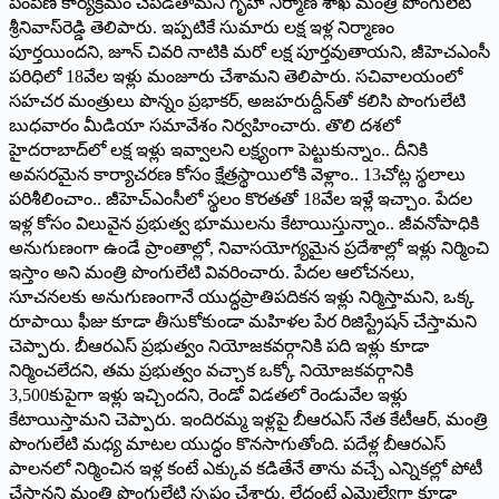
పంపిణీ కార్యక్రమం చేపడతామని గృహ నిర్మాణ శాఖ మంత్రి పొంగులేటి
శ్రీనివాస్‌రెడ్డి తెలిపారు. ఇప్పటికే సుమారు లక్ష ఇళ్ల నిర్మాణం
పూర్తయిందని, జూన్ చివరి నాటికి మరో లక్ష పూర్తవుతాయని, జీహెచఎంసీ
పరిధిలో 18వేల ఇళ్లు మంజూరు చేశామని తెలిపారు. సచివాలయంలో
సహచర మంత్రులు పొన్నం ప్రభాకర్, అజహరుద్దీన్‌తో కలిసి పొంగులేటి
బుధవారం మీడియా సమావేశం నిర్వహించారు. తొలి దశలో
హైదరాబాద్‌లో లక్ష ఇళ్లు ఇవ్వాలని లక్ష్యంగా పెట్టుకున్నాం.. దీనికి
అవసరమైన కార్యాచరణ కోసం క్షేత్రస్థాయిలోకి వెళ్లాం.. 13చోట్ల స్థలాలు
పరిశీలించాం.. జీహెచ్‌ఎంసీలో స్థలం కొరతతో 18వేల ఇళ్లే ఇచ్చాం. పేదల
ఇళ్ల కోసం విలువైన ప్రభుత్వ భూములను కేటాయిస్తున్నాం.. జీవనోపాధికి
అనుగుణంగా ఉండే ప్రాంతాల్లో, నివాసయోగ్యమైన ప్రదేశాల్లో ఇళ్లు నిర్మించి
ఇస్తాం అని మంత్రి పొంగులేటి వివరించారు. పేదల ఆలోచనలు,
సూచనలకు అనుగుణంగానే యుద్ధప్రాతిపదికన ఇళ్లు నిర్మిస్తామని, ఒక్క
రూపాయి ఫీజు కూడా తీసుకోకుండా మహిళల పేర రిజిస్ట్రేషన్ చేస్తామని
చెప్పారు. బీఆరఎస్ ప్రభుత్వం నియోజకవర్గానికి పది ఇళ్లు కూడా
నిర్మించలేదని, తమ ప్రభుత్వం వచ్చాక ఒక్కో నియోజకవర్గానికి
3,500కుపైగా ఇళ్లు ఇచ్చిందని, రెండో విడతలో రెండువేల ఇళ్లు
కేటాయిస్తామని చెప్పారు. ఇందిరమ్మ ఇళ్లపై బీఆరఎస్ నేత కేటీఆర్, మంత్రి
పొంగులేటి మధ్య మాటల యుద్ధం కొనసాగుతోంది. పదేళ్ల బీఆరఎస్
పాలనలో నిర్మించిన ఇళ్ల కంటే ఎక్కువ కడితేనే తాను వచ్చే ఎన్నికల్లో పోటీ
చేస్తానని మంత్రి పొంగులేటి స్పష్టం చేశారు. లేదంటే ఎమ్మెల్యేగా కూడా