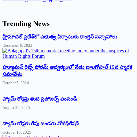
Trending News
‌హ్రిమాచల్‌ ‌ప్రదేశ్‌లో పభుత్వ ఏర్పాటుకు కాంగ్రెస్‌ ‌సన్నాహాలు
December 8, 2022
హ్యూమన్‌ రైట్స్‌ ఫోరమ్‌ ఆధ్వర్యంలో నేడు బాలగోపాల్‌ 15వ స్మారక
సమావేశం
October 5, 2024
హ్యామ్‌ రోడ్లపై తుది ప్రపోజల్స్‌ పంపండి
August 25, 2025
హ్యామ్‌ రోడ్లకు రేపు టెండరు నోటిఫికేషన్‌
October 15, 2025