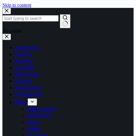
Skip to content
No results
ముఖ్యాంశాలు
జాతీయం
తెలంగాణ
ఆంధ్రప్రదేశ్
తెలంగాణార్థం
సన్నివేశం
బొమ్మా బొరుసు
సాహిత్యం-శోభ
శీర్షికలు
ప్రత్యేక వ్యాసాలు
ఎడిటోరియల్
అరుగు
సంకేతం
దక్కన్.కామ్