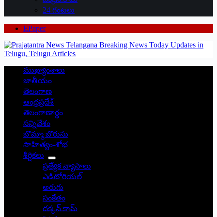
24 గంటలు
EPaper
ముఖ్యాంశాలు
జాతీయం
తెలంగాణ
ఆంధ్రప్రదేశ్
తెలంగాణార్థం
సన్నివేశం
బొమ్మా బొరుసు
సాహిత్యం-శోభ
శీర్షికలు
ప్రత్యేక వ్యాసాలు
ఎడిటోరియల్
అరుగు
సంకేతం
దక్కన్.కామ్