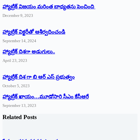
హ్యాట్రిక్ విజయం మరింత బాధ్యతను పెంచింది
December 9, 2023
హ్యాట్రిక్‌ ‌విక్టరీతో ఆశీర్వదించండి
September 14, 2024
‌హ్యాట్రిక్‌ ‌దిశగా అడుగులు..
April 23, 2023
హ్యాట్రిక్ దిశ గా బి ఆర్ ఎస్ ప్రభుత్వం
October 5, 2023
హ్యాట్రిక్‌ ‌ఖాయం…మూడోసారి సీఎం కేసీఆరే
September 13, 2023
Related Posts