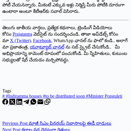
పోటీ చేయనన్నారు. మీకంటే ఎక్కువ ఇళ్లు నిర్మిస్తే మీరు పోటీకి దూరంగా
ఉంటారా అంటూ కేటీఆర్‌కు సవాల్ విసిరారు.
తెలుగు జాతీయ వార్తలు, ప్రత్యేక కథనాలు, ట్రెండింగ్ వీడియోలు
కోసం
Prajatantra
వెబ్‌సైట్ ను సందర్శించండి. తాజా అప్‌డేట్స్ కోసం
మా
X (Twitter)
,
Facebook
, WhatsApp ఛానల్ ను ఫాలో కండి.. అలాగే
మా ప్రజాతంత్ర,
యూట్యూబ్ చానల్
ను సబ్ స్క్రైబ్ చేసుకోండి.. మీ
అభిప్రాయాన్ని కామెంట్ రూపంలో పంచుకోండి. మీ స్నేహితులు, కుటుంబ
సభ్యులతో షేర్ చేయడం మర్చిపోవద్దు.
Tags
#
#Indiramma houses #to be distributed soon #Minister Ponguleti
Previous
Post
మాజీ సిఎం పినరయ్ నివాసాలపై ఈడీ దాడులు
Next
Post
కల్లాల వద్ద దైన్యంగా రైతులు