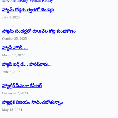
హ్యామ్‌ రోడ్లకు త్వరలో టెండర్లు
July 3, 2025
హ్యామ్‌ ‌టెండర్లలో రూ.8వేల కోట్ల కుంభకోణం
October 25, 2025
హ్యాపీ హొలీ….
March 17, 2022
హ్యాపీ బర్త్ ‌డే… హరీష్‌రావు..!
June 2, 2022
హ్యాట్రిక్‌ ‌సీఎంగా కేసీఆర్‌
December 2, 2023
హ్యాట్రిక్‌ విజయం సాధించబోతున్నాం
May 18, 2024