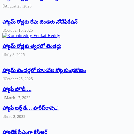
August 25, 2025
హ్యామ్‌ రోడ్లకు రేపు టెండరు నోటిఫికేషన్‌
October 15, 2025
హ్యామ్‌ రోడ్లకు త్వరలో టెండర్లు
July 3, 2025
హ్యామ్‌ ‌టెండర్లలో రూ.8వేల కోట్ల కుంభకోణం
October 25, 2025
హ్యాపీ హొలీ….
March 17, 2022
హ్యాపీ బర్త్ ‌డే… హరీష్‌రావు..!
June 2, 2022
హ్యాట్రిక్‌ ‌సీఎంగా కేసీఆర్‌