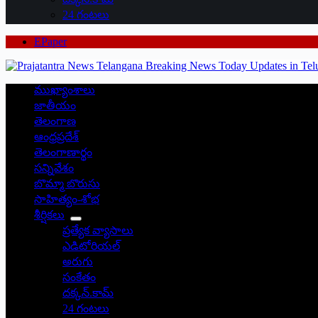
24 గంటలు
EPaper
ముఖ్యాంశాలు
జాతీయం
తెలంగాణ
ఆంధ్రప్రదేశ్
తెలంగాణార్థం
సన్నివేశం
బొమ్మా బొరుసు
సాహిత్యం-శోభ
శీర్షికలు
ప్రత్యేక వ్యాసాలు
ఎడిటోరియల్
అరుగు
సంకేతం
దక్కన్.కామ్
24 గంటలు