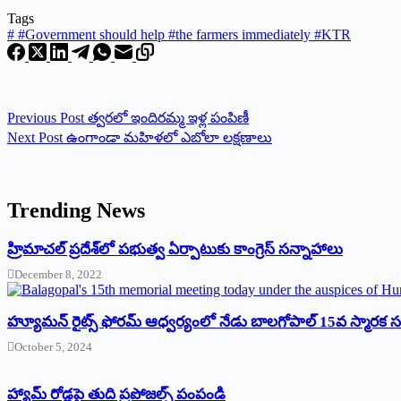
Tags
#
#Government should help #the farmers immediately #KTR
Previous
Post
త్వరలో ఇందిరమ్మ ఇళ్ల పంపిణీ
Next
Post
ఉంగాండా మహిళలో ఎబోలా లక్షణాలు
Trending News
‌హ్రిమాచల్‌ ‌ప్రదేశ్‌లో పభుత్వ ఏర్పాటుకు కాంగ్రెస్‌ ‌సన్నాహాలు
December 8, 2022
హ్యూమన్‌ రైట్స్‌ ఫోరమ్‌ ఆధ్వర్యంలో నేడు బాలగోపాల్‌ 15వ స్మారక
October 5, 2024
హ్యామ్‌ రోడ్లపై తుది ప్రపోజల్స్‌ పంపండి