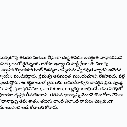
ి, మొక్కజొన్న తదితర పంటలు తీవ్రంగా దెబ్బతినడం అత్యంత బాధాకరమని
 ఆపత్కాలంలో రైతన్నలకు భరోసా ఇవ్వాలని పార్టీ శ్రేణులకు పిలుపు
 వర్షానికి కొట్టుకుపోతుంటే రైతన్నలు కన్నీరుమున్నీరవుతున్నారని ఆవేదన
పడుతున్నాయని మండిపడ్డారు. ప్రభుత్వ అసమర్థత, ముందుచూపు లేకపోవడం వల్లే
 ధ్వజమెత్తారు. ఈ కష్టకాలంలో రైతులను ఆదుకోవాల్సిన బాధ్యత ప్రభుత్వంపై
చారు. పార్టీ ప్రజాప్రతినిధులు, నాయకులు, కార్యకర్తలు తక్షణమే తమ పరిధిలో
ుల దృష్టికి తీసుకెళ్లాలని, తడిసిన ధాన్యాన్ని వెంటనే కొనుగోలు చేసేలా,
తదితర ధాన్యాన్ని తేమ శాతం, తరుగు లాంటి ఎలాంటి సాకులు చెప్పకుండా
ారం అందించి ఆదుకోవాలని కోరారు.