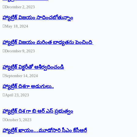
December 2, 2023
హ్యాట్రిక్‌ విజయం సాధించబోతున్నాం
May 18, 2024
హ్యాట్రిక్ విజయం మరింత బాధ్యతను పెంచింది
December 9, 2023
హ్యాట్రిక్‌ ‌విక్టరీతో ఆశీర్వదించండి
September 14, 2024
‌హ్యాట్రిక్‌ ‌దిశగా అడుగులు..
April 23, 2023
హ్యాట్రిక్ దిశ గా బి ఆర్ ఎస్ ప్రభుత్వం
October 5, 2023
హ్యాట్రిక్‌ ‌ఖాయం…మూడోసారి సీఎం కేసీఆరే