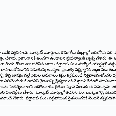
 అనేక వ్యవసాయ మార్కెట్ యార్డులు, కొనుగోలు కేంద్రాల్లో ఆరబోసిన వర
తం చేశారు. రైతాంగానికి అండగా ఉండాలని ప్రభుత్వానికి విజ్ఞప్తి చేశారు. ఈ
తంగా రెండు రోజులుగా కురిసిన అకాల వర్షాలకు పలు మార్కెట్ యార్డుల్లో వడ్లు
్ని కాపాడుకోవడానికి పడుతున్న అవస్థలు ప్రభుత్వ నిర్లక్ష్యానికి అద్దం 
న్న తీవ్ర జాప్యం వల్లే రైతుల ఆరుగాలం కష్టం కళ్లముందే నీళ్లపాలవుతోందని
 నిలిచేందుకు బీఆరఎస్ శ్రేణులన్నీ క్షేత్రస్థాయికి వెళ్లాలని కేటీఆర్ సూచిం
్రాలను సందర్శించాలని ఆదేశించారు. రైతుల పక్షాన నిలబడి ఈ సమస్యను అధికార
చాలని దిశానిర్దేశం చేశారు. మార్కెట్ యార్డుల్లో తడిసిన వరి, మొక్కజొన్న 
ిమాండ్ చేశారు. వర్షాలకు పంట నష్టపోయిన రైతులందరికీ వెంటనే నష్టపరిహ