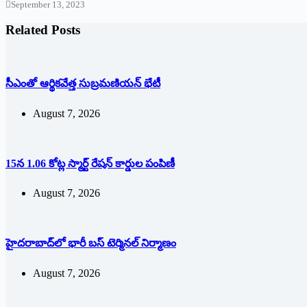
September 13, 2023
Related Posts
సీఎంతో ఆర్థికవేత్త సుబ్రమణియన్ భేటీ
August 7, 2026
15న 1.06 కోట్ల స్మార్ట్ రేషన్ కార్డుల పంపిణీ
August 7, 2026
హైదరాబాద్‌లో భారీ బస్‌ ‌టెర్మినల్‌ ‌నిర్మాణం
August 7, 2026