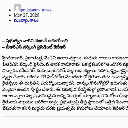
prajatantra_news
May 27, 2026
ముఖ్యాంశాలు
– ప్రభుత్వం వారిని వెంటనే ఆదుకోవాలి
– బీఆర్ఎస్ వర్కింగ్ ప్రసిడెంట్ కేటీఆర్
హైదరాబాద్, ప్రజాతంత్ర, మే 27: అకాల వర్షాలు, ఈదురు గాలుల కారణంగా
బీఆర్ఎస్ వర్కింగ్ ప్రెసిడెంట్ తారక రామారావు ఒక ప్రకటనలో ఆందోళన వ్యక్
నిచ్చారు. కరీంనగర్, మహబూబ్‌నగర్, నల్లగొండ జిల్లాలు సహా రాష్ట్రవ్యాప్
వ్యక్తం చేశారు. కరెంటు లేక సెల్‌ఫోన్‌ల వెలుతురులో రైతులు తమ ధాన్యాన
రైతన్నలు ఈ దుస్థితిని ఎదుర్కొంటున్నారని, ధాన్యం కొనుగోళ్లలో జరుగుతు
ఎంతైనా ఉందని స్పష్టం చేశారు. ఈ విపత్కర పరిస్థితుల్లో రైతాంగానికి అండగా
అకాల వర్షాల వల్ల ప్రభావితమైన అన్ని మార్కెట్ యార్డులు, కొనుగోలు కేంద
రైతులకు న్యాయం జరిగేలా రాష్ట్ర ప్రభుత్వంపై తీవ్ర స్థాయిలో ఒత్తిడి పెం
బేషరతుగా కనీస మద్దతు ధరకు ప్రభుత్వమే కొనుగోలు చేయాలని కేటీఆర్ డ