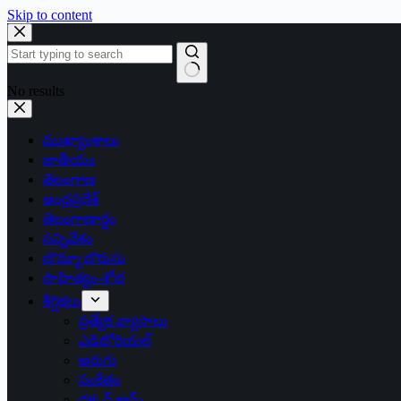
Skip to content
No results
ముఖ్యాంశాలు
జాతీయం
తెలంగాణ
ఆంధ్రప్రదేశ్
తెలంగాణార్థం
సన్నివేశం
బొమ్మా బొరుసు
సాహిత్యం-శోభ
శీర్షికలు
ప్రత్యేక వ్యాసాలు
ఎడిటోరియల్
అరుగు
సంకేతం
దక్కన్.కామ్