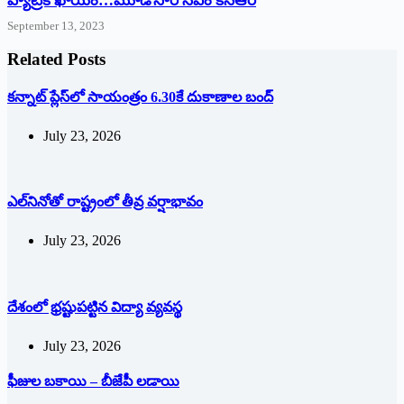
హ్యాట్రిక్‌ ‌ఖాయం…మూడోసారి సీఎం కేసీఆరే
September 13, 2023
Related Posts
క‌న్నాట్ ప్లేస్‌లో సాయంత్రం 6.30కే దుకాణాల బంద్‌
July 23, 2026
ఎల్‌నినోతో రాష్ట్రంలో తీవ్ర వర్షాభావం
July 23, 2026
దేశంలో భ్ర‌ష్టుపట్టిన విద్యా వ్యవస్థ
July 23, 2026
ఫీజుల బకాయి – బీజేపీ లడాయి