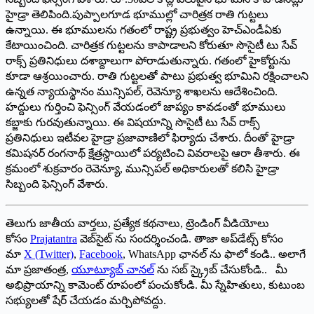
హైడ్రా తెలిపింది.పుప్పాలగూడ భూముల్లో చారిత్రక రాతి గుట్టలు
ఉన్నాయి. ఈ భూములను గతంలో రాష్ట్ర ప్రభుత్వం హెచ్‌ఎం‌డీఏకు
కేటాయించింది. చారిత్రక గుట్టలను కాపాడాలని కోరుతూ సొసైటీ టు సేవ్‌
‌రాక్స్ ‌ప్రతినిధులు దశాబ్దాలుగా పోరాడుతున్నారు. గతంలో హైకోర్టును
కూడా ఆశ్రయించారు. రాతి గుట్టలతో పాటు ప్రభుత్వ భూమిని రక్షించాలని
ఉన్నత న్యాయస్థానం మున్సిపల్‌, ‌రెవెన్యూ శాఖలను ఆదేశించింది.
హద్దులు గుర్తించి ఫెన్సింగ్‌ ‌వేయడంలో జాప్యం కావడంతో భూములు
కబ్జాకు గురవుతున్నాయి. ఈ విషయాన్ని సొసైటీ టు సేవ్‌ ‌రాక్స్
‌ప్రతినిధులు ఇటీవల హైడ్రా ప్రజావాణిలో ఫిర్యాదు చేశారు. దీంతో హైడ్రా
కమిషనర్‌ ‌రంగనాథ్‌ ‌క్షేత్రస్థాయిలో పర్యటించి వివరాలపై ఆరా తీశారు. ఈ
క్రమంలో శుక్రవారం రెవెన్యూ, మున్సిపల్‌ అధికారులతో కలిసి హైడ్రా
సిబ్బంది ఫెన్సింగ్‌ ‌వేశారు.
తెలుగు జాతీయ వార్తలు, ప్రత్యేక కథనాలు, ట్రెండింగ్ వీడియోలు
కోసం
Prajatantra
వెబ్‌సైట్ ను సందర్శించండి. తాజా అప్‌డేట్స్ కోసం
మా
X (Twitter)
,
Facebook
, WhatsApp ఛానల్ ను ఫాలో కండి.. అలాగే
మా ప్రజాతంత్ర,
యూట్యూబ్ చానల్
ను సబ్ స్క్రైబ్ చేసుకోండి.. మీ
అభిప్రాయాన్ని కామెంట్ రూపంలో పంచుకోండి. మీ స్నేహితులు, కుటుంబ
సభ్యులతో షేర్ చేయడం మర్చిపోవద్దు.