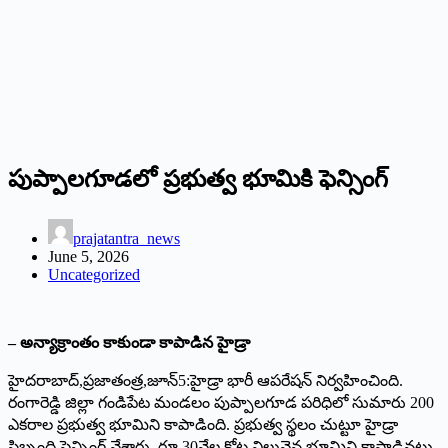
పుప్పాలగూడలో ప్రభుత్వ భూమికి ఫెన్సింగ్‌
prajatantra_news
June 5, 2026
Uncategorized
– అన్యాక్రాంతం కాకుండా కాపాడిన హైడ్రా
హైదరాబాద్‌,‌ప్రజాతంత్ర,జూన్‌5:‌
హైడ్రా భారీ ఆపరేషన్‌ ‌నిర్వహించింది.
రంగారెడ్డి జిల్లా గండిపేట మండలం పుప్పాలగూడ పరిధిలో సుమారు 200
ఎకరాల ప్రభుత్వ భూమిని కాపాడింది. ప్రభుత్వ స్థలం చుట్టూ హైడ్రా
సిబ్బంది ఫెన్సింగ్‌ ‌వేశారు. రూ.30వేల కోట్ల విలువైన భూమిని కాపాడినట్లు