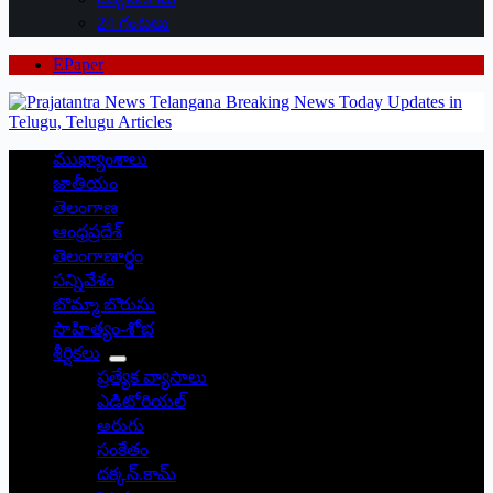
24 గంటలు
EPaper
ముఖ్యాంశాలు
జాతీయం
తెలంగాణ
ఆంధ్రప్రదేశ్
తెలంగాణార్థం
సన్నివేశం
బొమ్మా బొరుసు
సాహిత్యం-శోభ
శీర్షికలు
ప్రత్యేక వ్యాసాలు
ఎడిటోరియల్
అరుగు
సంకేతం
దక్కన్.కామ్