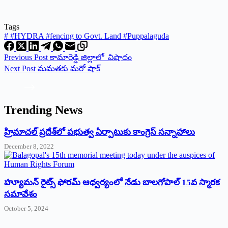
Tags
#
#HYDRA #fencing to Govt. Land #Puppalaguda
Previous
Post
కామారెడ్డి జిల్లాలో విషాదం
Next
Post
మమతకు మరో షాక్‌
Trending News
‌హ్రిమాచల్‌ ‌ప్రదేశ్‌లో పభుత్వ ఏర్పాటుకు కాంగ్రెస్‌ ‌సన్నాహాలు
December 8, 2022
హ్యూమన్‌ రైట్స్‌ ఫోరమ్‌ ఆధ్వర్యంలో నేడు బాలగోపాల్‌ 15వ స్మారక
సమావేశం
October 5, 2024