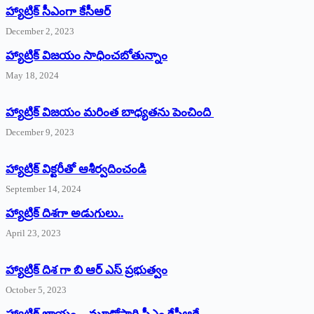
హ్యాట్రిక్‌ ‌సీఎంగా కేసీఆర్‌
December 2, 2023
హ్యాట్రిక్‌ విజయం సాధించబోతున్నాం
May 18, 2024
హ్యాట్రిక్ విజయం మరింత బాధ్యతను పెంచింది
December 9, 2023
హ్యాట్రిక్‌ ‌విక్టరీతో ఆశీర్వదించండి
September 14, 2024
‌హ్యాట్రిక్‌ ‌దిశగా అడుగులు..
April 23, 2023
హ్యాట్రిక్ దిశ గా బి ఆర్ ఎస్ ప్రభుత్వం
October 5, 2023