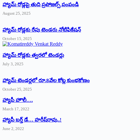
హ్యామ్‌ రోడ్లపై తుది ప్రపోజల్స్‌ పంపండి
August 25, 2025
హ్యామ్‌ రోడ్లకు రేపు టెండరు నోటిఫికేషన్‌
October 15, 2025
హ్యామ్‌ రోడ్లకు త్వరలో టెండర్లు
July 3, 2025
హ్యామ్‌ ‌టెండర్లలో రూ.8వేల కోట్ల కుంభకోణం
October 25, 2025
హ్యాపీ హొలీ….
March 17, 2022
హ్యాపీ బర్త్ ‌డే… హరీష్‌రావు..!
June 2, 2022