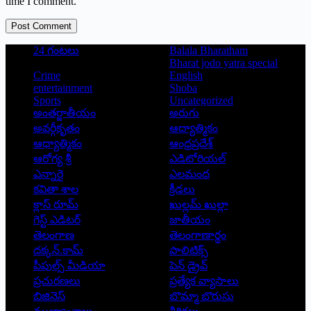
time I comment.
Post Comment
24 గంటలు
Balala Bharatham
Bharat jodo yatra special
Crime
English
entertainment
Shoba
Sports
Uncategorized
అంతర్జాతీయం
అరుగు
అవర్గీకృతం
ఆద్యాత్మికం
ఆధ్యాత్మికం
ఆంధ్రప్రదేశ్
ఆరోగ్య శ్రీ
ఎడిటోరియల్
ఎన్నారై
ఎలమంద
కవితా శాల
క్రీడలు
క్లాస్ రూమ్
ఖుల్లమ్ ఖుల్లా
గెస్ట్ ఎడిటర్
జాతీయం
తెలంగాణ
తెలంగాణార్థం
దక్కన్.కామ్
పాలిటిక్స్
పీపుల్స్ ‌మీడియా
పెన్ డ్రైవ్
ప్రచురణలు
ప్రత్యేక వ్యాసాలు
బిజినెస్
బొమ్మా బొరుసు