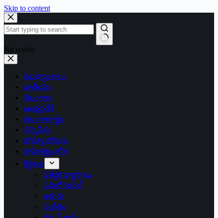
Skip to content
No results
ముఖ్యాంశాలు
జాతీయం
తెలంగాణ
ఆంధ్రప్రదేశ్
తెలంగాణార్థం
సన్నివేశం
బొమ్మా బొరుసు
సాహిత్యం-శోభ
శీర్షికలు
ప్రత్యేక వ్యాసాలు
ఎడిటోరియల్
అరుగు
సంకేతం
దక్కన్.కామ్