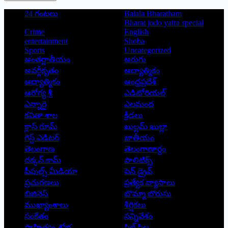
24 గంటలు
Balala Bharatham
Bharat jodo yatra special
Crime
English
entertainment
Shoba
Sports
Uncategorized
అంతర్జాతీయం
అరుగు
అవర్గీకృతం
ఆద్యాత్మికం
ఆధ్యాత్మికం
ఆంధ్రప్రదేశ్
ఆరోగ్య శ్రీ
ఎడిటోరియల్
ఎన్నారై
ఎలమంద
కవితా శాల
క్రీడలు
క్లాస్ రూమ్
ఖుల్లమ్ ఖుల్లా
గెస్ట్ ఎడిటర్
జాతీయం
తెలంగాణ
తెలంగాణార్థం
దక్కన్.కామ్
పాలిటిక్స్
పీపుల్స్ ‌మీడియా
పెన్ డ్రైవ్
ప్రచురణలు
ప్రత్యేక వ్యాసాలు
బిజినెస్
బొమ్మా బొరుసు
ముఖ్యాంశాలు
శీర్షికలు
సంకేతం
సన్నివేశం
సాహిత్యం-శోభ
సిల్ సిల