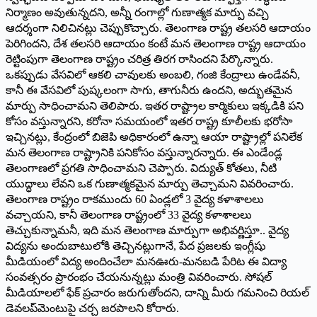
నిర్మాణం అవుతున్నదని, అన్నీ రంగాల్లో గుణాత్మక మార్పు వచ్చి
ఆదర్శంగా నిలిచినట్లు చెప్పుకొచ్చారు. తెలంగాణ రాష్ట్ర తలసరి ఆదాయం
పెరిగిందని, దేశ తలసరి ఆదాయం కంటే మన తెలంగాణ రాష్ట్ర ఆదాయం
రెట్టింపుగా తెలంగాణ రాష్ట్రం చరిత్ర తిరగ రాసిందని పేర్కొన్నారు.
ఒకప్పుడు వేసవిలో ఆకలి చావులకు అంబలి, గంజి కేంద్రాలు ఉండేవనీ,
కానీ ఈ వేసవిలో పుష్కలంగా సాగు, తాగునీరు ఉందని, అద్భుతమైన
మార్పు సాధించామని తెలిపారు. ఇతర రాష్ట్రాల కార్మికులు ఇక్కడికి పని
కోసం వస్తున్నారని, కరోనా సమయంలో ఇతర రాష్ట్ర కూలీలకు భరోసా
ఇచ్చినట్లు, కేంద్రంలో బిజెపి అధికారంలో ఉన్నా ఆయా రాష్ట్రాల్లో పనిలేక
మన తెలంగాణ రాష్ట్రానికి పనికోసం వస్తున్నారన్నారు. ఈ ఎండేండ్ల
తెలంగాణలో ప్రగతి సాధించామని చెప్పారు. విద్యుత్‌ ‌కోతలు, నీటి
యుద్ధాలు లేవని ఒక గుణాత్మకమైన మార్పు తెచ్చామని వివరించారు.
తెలంగాణ రాష్ట్రం రాకముందు 60 ఏండ్లలో 3 వైద్య కళాశాలలు
వచ్చాయని, కానీ తెలంగాణ రాష్ట్రంలో 33 వైద్య కళాశాలలు
తెచ్చుకున్నామనీ, ఇది మన తెలంగాణ మార్పుగా అభివర్ణిస్తూ.. వైద్య
విద్యను అందుబాటులోకి తెచ్చినట్లుగానే, పేద ప్రజలకు ఇంగ్లీషు
మీడియంలో విద్య అందించేలా మనఊరు-మనబడి పేరిట ఈ విద్యా
సంవత్సరం ప్రారంభం చేయనున్నట్లు మంత్రి వివరించారు. సోషల్‌
‌మీడియాలలో ఫేక్‌ ‌ప్రచారం జరుగుతోందని, దాన్ని మీరు గమనించి రియల్‌
‌డెవలప్‌మెంటుపై చర్చ జరపాలని కోరారు.