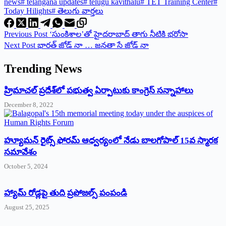
news
#
telangana updates
#
telugu kavithalu
#
TET Training Center
#
Today Hilights
#
తెలుగు వార్తలు
Previous
Post
‘‌సుంకిశాల’తో హైదరాబాద్‌ ‌తాగు నీటికి భరోసా
Next
Post
భారత్‌ ‌జోడ్‌ ‌నా … జనతా సే జోడ్‌ ‌నా
Trending News
‌హ్రిమాచల్‌ ‌ప్రదేశ్‌లో పభుత్వ ఏర్పాటుకు కాంగ్రెస్‌ ‌సన్నాహాలు
December 8, 2022
హ్యూమన్‌ రైట్స్‌ ఫోరమ్‌ ఆధ్వర్యంలో నేడు బాలగోపాల్‌ 15వ స్మారక
సమావేశం
October 5, 2024
హ్యామ్‌ రోడ్లపై తుది ప్రపోజల్స్‌ పంపండి
August 25, 2025