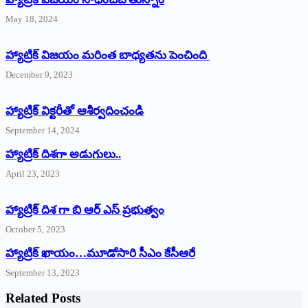
May 18, 2024
హ్యాట్రిక్ విజయం మరింత బాధ్యతను పెంచింది
December 9, 2023
హ్యాట్రిక్‌ ‌విక్టరీతో ఆశీర్వదించండి
September 14, 2024
‌హ్యాట్రిక్‌ ‌దిశగా అడుగులు..
April 23, 2023
హ్యాట్రిక్ దిశ గా బి ఆర్ ఎస్ ప్రభుత్వం
October 5, 2023
హ్యాట్రిక్‌ ‌ఖాయం…మూడోసారి సీఎం కేసీఆరే
September 13, 2023
Related Posts