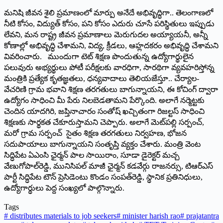
మనిషి జీవన శైలి ప్రమాణంలో మార్పు అనేదే అభివృద్ధిగా.. తెలంగాణలో
నీటి కోసం, విద్యుత్‌ ‌కోసం, పని కోసం ఎదురు చూసే పరిస్థితులు ఇప్పుడు
లేవని, మన రాష్ట్ర జీవన ప్రమాణాలు మెరుగుదల అయ్యాయనీ, అన్నీ
కోణాల్లో అభివృద్ధి చేశామని, విద్య, క్రీడలు, ఆహ్లదకరం అభివృద్ధి చేశామని
వివరించారు. ముందుగా టెట్‌ ‌శిక్షణ పొందుతున్న ఉద్యోగార్థులైన
పలువురు అభ్యర్థులు పోటీ పరీక్షలకు వారధిగా, సారథిగా వ్యవహరిస్తోన్న
మంత్రికి ప్రత్యేక కృతజ్ఞతలు, ధన్యవాదాలు తెలియజేస్తూ.. చేర్యాల-
వేచరిణి గ్రామ భవాని శిక్షణ తరగతులు బాగున్నాయని, ఈ కోచింగ్‌ ‌ద్వారా
ఉద్యోగం సాధించి మీ పేరు నిలబెడతామని పేర్కొంది. అలాగే నర్మెట్టకు
చెందిన యాదగిరి, జప్తినాచారం సంతోష్‌ ‌ఖచ్చితంగా రిజల్టస్ ‌సాధించి
శిక్షణకు సార్థకత చేకూరుస్తామని చెప్పారు. అలాగే మెట్‌పల్లి సర్పంచ్‌,
‌మరో గ్రామ సర్పంచ్‌ ‌సైతం శిక్షణ తరగతులు నిర్వహణ, భోజన
సదుపాయాలు బాగున్నాయని సంతృప్తి వ్యక్తం చేశారు. మంత్రి వెంట
సిద్ధిపేట ఏఎంసి ఛైర్మన్‌ ‌పాల సాయిరాం, సూడా డైరెక్టర్‌ ‌మచ్చ
వేణుగోపాల్‌రెడ్డి, మునిసిపల్‌ ‌మాజీ ఛైర్మన్‌ ‌కడవేర్గు రాజనర్సు, టిఆర్‌ఎస్‌
‌పార్టీ సిద్ధిపేట టౌన్‌ ‌ప్రెసిడెంటు కొండం సంపత్‌రెడ్డి, స్థానిక ప్రతినిధులు,
ఉద్యోగార్థులు పెద్ద సంఖ్యలో పాల్గొన్నారు.
Tags
#
distributes materials to job seekers
#
minister harish rao
#
prajatantra