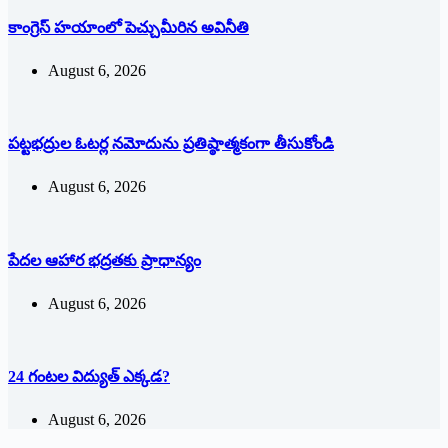
కాంగ్రెస్ హయాంలో పెచ్చుమీరిన అవినీతి
August 6, 2026
పట్టభద్రుల ఓటర్ల నమోదును ప్రతిష్ఠాత్మకంగా తీసుకోండి
August 6, 2026
పేదల ఆహార భద్రతకు ప్రాధాన్యం
August 6, 2026
24 గంటల విద్యుత్ ఎక్కడ?
August 6, 2026