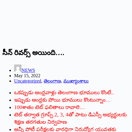
సీన్‌ ‌రివర్స్ అయింది….
NEWS
May 15, 2022
Uncategorized
,
తెలంగాణ
,
ముఖ్యాంశాలు
ఒకప్పుడు ఆంధ్రవాళ్లు తెలంగాణ భూములు కొంటే..
ఇప్పుడు ఆంధ్రకు పోయి భూములు కొంటున్నాం…
100శాతం టెట్‌ ‌ఫలితాలు రావాలె…
టెట్‌ ‌తర్వాత గ్రూప్స్ 2, 3, 4‌తో పాటు డిఎస్సీ అభ్యర్థులకు
శిక్షణ తరగతుల నిర్వహణ
అన్నీ పోటీ పరీక్షలకు వారధిగా నిరుద్యోగ యువతకు