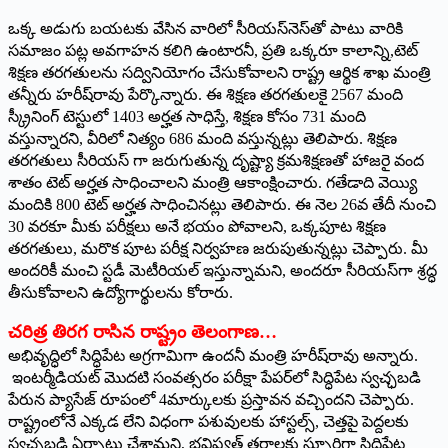
ఒక్క అడుగు బయటకు వేసిన వారిలో సీరియస్‌నెస్‌తో పాటు వారికి
సమాజం పట్ల అవగాహన కలిగి ఉంటారనీ, ప్రతి ఒక్కరూ కాలాన్ని,టెట్‌
‌శిక్షణ తరగతులను సద్వినియోగం చేసుకోవాలని రాష్ట్ర ఆర్థిక శాఖ మంత్రి
తన్నీరు హరీష్‌రావు పేర్కొన్నారు. ఈ శిక్షణ తరగతులకై 2567 మంది
స్క్రీనింగ్‌ ‌టెస్టులో 1403 అర్హత సాధిస్తే, శిక్షణ కోసం 731 మంది
వస్తున్నారని, వీరిలో నిత్యం 686 మంది వస్తున్నట్లు తెలిపారు. శిక్షణ
తరగతులు సీరియస్‌ ‌గా జరుగుతున్న దృష్ట్యా క్రమశిక్షణతో హాజరై వంద
శాతం టెట్‌ అర్హత సాధించాలని మంత్రి ఆకాంక్షించారు. గతేడాది వెయ్యి
మందికి 800 టెట్‌ అర్హత సాధించినట్లు తెలిపారు. ఈ నెల 26వ తేదీ నుంచి
30 వరకూ మీకు పరీక్షలు అనే భయం పోవాలని, ఒక్కపూట శిక్షణ
తరగతులు, మరొక పూట పరీక్ష నిర్వహణ జరుపుతున్నట్లు చెప్పారు. మీ
అందరికీ మంచి స్టడీ మెటీరియల్‌ ఇస్తున్నామని, అందరూ సీరియస్‌గా శ్రద్ధ
తీసుకోవాలని ఉద్యోగార్థులను కోరారు.
చరిత్ర తిరగ రాసిన రాష్ట్రం తెలంగాణ…
అభివృద్ధిలో సిద్ధిపేట అగ్రగామిగా ఉందనీ మంత్రి హరీష్‌రావు అన్నారు.
ఇంటర్మీడియట్‌ ‌మొదటి సంవత్సరం పరీక్షా పేపర్‌లో సిద్ధిపేట స్వచ్ఛబడి
పేరున ప్యాసేజ్‌ ‌రూపంలో 4మార్కులకు ప్రస్తావన వచ్చిందని చెప్పారు.
రాష్ట్రంలోనే ఎక్కడ లేని విధంగా పశువులకు హాస్టల్స్, ‌చెత్తపై పెద్దలకు
స్వచ్ఛబడి ఏర్పాటు చేశామని, భవిష్యత్‌ ‌తరాలకు స్ఫూర్తిగా సిద్ధిపేట