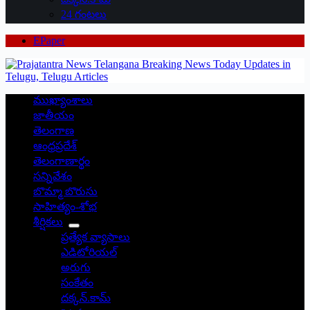
24 గంటలు
EPaper
ముఖ్యాంశాలు
జాతీయం
తెలంగాణ
ఆంధ్రప్రదేశ్
తెలంగాణార్థం
సన్నివేశం
బొమ్మా బొరుసు
సాహిత్యం-శోభ
శీర్షికలు
ప్రత్యేక వ్యాసాలు
ఎడిటోరియల్
అరుగు
సంకేతం
దక్కన్.కామ్