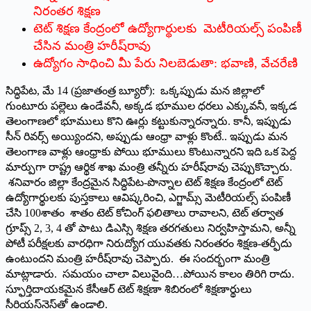
నిరంతర శిక్షణ
టెట్‌ ‌శిక్షణ కేంద్రంలో ఉద్యోగార్థులకు మెటీరియల్స్ ‌పంపిణీ
చేసిన మంత్రి హరీష్‌రావు
ఉద్యోగం సాధించి మీ పేరు నిలబెడుతా: భవాణి, వేచరేణి
సిద్ధిపేట, మే 14 (ప్రజాతంత్ర బ్యూరో): ఒక్కప్పుడు మన జిల్లాలో
గుంటూరు పల్లెలు ఉండేవనీ, అక్కడ భూముల ధరలు ఎక్కువనీ, ఇక్కడ
తెలంగాణలో భూములు కొని ఊర్లు కట్టుకున్నారన్నారు. కానీ, ఇప్పుడు
సీన్‌ ‌రివర్స్ అయ్యిందని, అప్పుడు ఆంధ్రా వాళ్లు కొంటే.. ఇప్పుడు మన
తెలంగాణ వాళ్లు ఆంధ్రాకు పోయి భూములు కొంటున్నారని ఇది ఒక పెద్ద
మార్పుగా రాష్ట్ర ఆర్థిక శాఖ మంత్రి తన్నీరు హరీష్‌రావు చెప్పుకొచ్చారు.
శనివారం జిల్లా కేంద్రమైన సిద్ధిపేట-పొన్నాల టెట్‌ ‌శిక్షణ కేంద్రంలో టెట్‌
ఉద్యోగార్థులకు పుస్తకాలు ఆవిష్కరించి, ఎగ్జామ్స్ ‌మెటీరియల్స్ ‌పంపిణీ
చేసి 100శాతం శాతం టెట్‌ ‌కోచింగ్‌ ‌ఫలితాలు రావాలని, టెట్‌ ‌తర్వాత
గ్రూప్స్ 2, 3, 4 ‌తో పాటు డిఎస్సి శిక్షణ తరగతులు నిర్వహిస్తామని, అన్నీ
పోటీ పరీక్షలకు వారధిగా నిరుద్యోగ యువతకు నిరంతరం శిక్షణ-తర్ఫీదు
ఉంటుందని మంత్రి హరీష్‌రావు చెప్పారు. ఈ సందర్భంగా మంత్రి
మాట్లాడారు. సమయం చాలా విలువైంది…పోయిన కాలం తిరిగి రాదు.
స్ఫూర్తిదాయకమైన కేసీఆర్‌ ‌టెట్‌ ‌శిక్షణా శిబిరంలో శిక్షణార్థులు
సీరియస్‌నెస్‌తో ఉండాలి.