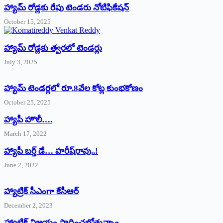
హ్యామ్‌ రోడ్లకు రేపు టెండరు నోటిఫికేషన్‌
October 15, 2025
హ్యామ్‌ రోడ్లకు త్వరలో టెండర్లు
July 3, 2025
హ్యామ్‌ ‌టెండర్లలో రూ.8వేల కోట్ల కుంభకోణం
October 25, 2025
హ్యాపీ హొలీ….
March 17, 2022
హ్యాపీ బర్త్ ‌డే… హరీష్‌రావు..!
June 2, 2022
హ్యాట్రిక్‌ ‌సీఎంగా కేసీఆర్‌
December 2, 2023
హ్యాట్రిక్‌ విజయం సాధించబోతున్నాం