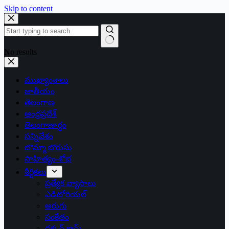
Skip to content
No results
ముఖ్యాంశాలు
జాతీయం
తెలంగాణ
ఆంధ్రప్రదేశ్
తెలంగాణార్థం
సన్నివేశం
బొమ్మా బొరుసు
సాహిత్యం-శోభ
శీర్షికలు
ప్రత్యేక వ్యాసాలు
ఎడిటోరియల్
అరుగు
సంకేతం
దక్కన్.కామ్