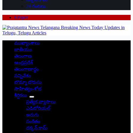
24 గంటలు
EPaper
ముఖ్యాంశాలు
జాతీయం
తెలంగాణ
ఆంధ్రప్రదేశ్
తెలంగాణార్థం
సన్నివేశం
బొమ్మా బొరుసు
సాహిత్యం-శోభ
శీర్షికలు
ప్రత్యేక వ్యాసాలు
ఎడిటోరియల్
అరుగు
సంకేతం
దక్కన్.కామ్