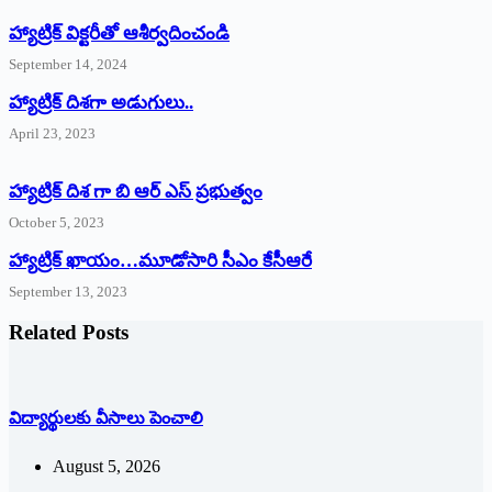
హ్యాట్రిక్‌ ‌విక్టరీతో ఆశీర్వదించండి
September 14, 2024
‌హ్యాట్రిక్‌ ‌దిశగా అడుగులు..
April 23, 2023
హ్యాట్రిక్ దిశ గా బి ఆర్ ఎస్ ప్రభుత్వం
October 5, 2023
హ్యాట్రిక్‌ ‌ఖాయం…మూడోసారి సీఎం కేసీఆరే
September 13, 2023
Related Posts
విద్యార్థులకు వీసాలు పెంచాలి
August 5, 2026