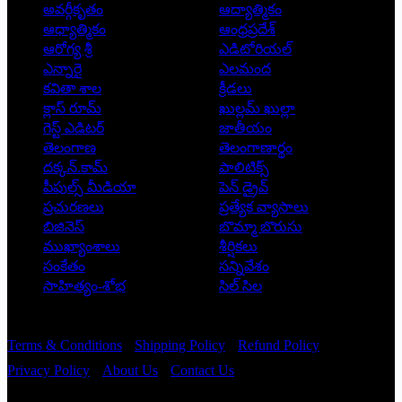
అవర్గీకృతం
ఆద్యాత్మికం
ఆధ్యాత్మికం
ఆంధ్రప్రదేశ్
ఆరోగ్య శ్రీ
ఎడిటోరియల్
ఎన్నారై
ఎలమంద
కవితా శాల
క్రీడలు
క్లాస్ రూమ్
ఖుల్లమ్ ఖుల్లా
గెస్ట్ ఎడిటర్
జాతీయం
తెలంగాణ
తెలంగాణార్థం
దక్కన్.కామ్
పాలిటిక్స్
పీపుల్స్ ‌మీడియా
పెన్ డ్రైవ్
ప్రచురణలు
ప్రత్యేక వ్యాసాలు
బిజినెస్
బొమ్మా బొరుసు
ముఖ్యాంశాలు
శీర్షికలు
సంకేతం
సన్నివేశం
సాహిత్యం-శోభ
సిల్ సిల
Copyright © 2026 - Prajatantra
Terms & Conditions
Shipping Policy
Refund Policy
Privacy Policy
About Us
Contact Us