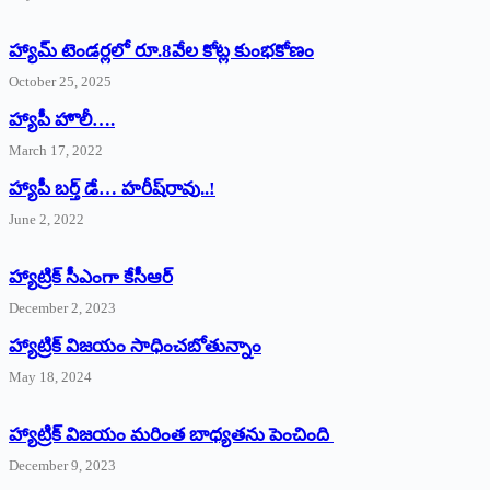
హ్యామ్‌ ‌టెండర్లలో రూ.8వేల కోట్ల కుంభకోణం
October 25, 2025
హ్యాపీ హొలీ….
March 17, 2022
హ్యాపీ బర్త్ ‌డే… హరీష్‌రావు..!
June 2, 2022
హ్యాట్రిక్‌ ‌సీఎంగా కేసీఆర్‌
December 2, 2023
హ్యాట్రిక్‌ విజయం సాధించబోతున్నాం
May 18, 2024
హ్యాట్రిక్ విజయం మరింత బాధ్యతను పెంచింది
December 9, 2023