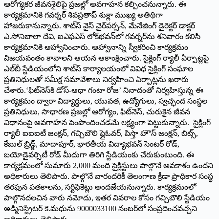
ఆరోగ్యకర జీవనశైలిపై ప్రజల్లో అవగాహన కల్పించనున్నారు. ఈ
కార్యక్రమానికి గవర్నర్ శివప్రతాప్ శుక్లా ముఖ్య అతిథిగా
హాజరుకానున్నారు. శాట్‌స్ వైస్ చైర్‌పర్సన్, మేనేజింగ్ డైరెక్టర్ డాక్టర్
ఎ.సోనిబాలా దేవి, ఐఎఫఎస్ లోక్‌భవన్‌లో గవర్నర్‌ను శనివారం కలిసి
కార్యక్రమానికి ఆహ్వానించారు. ఆహ్వానాన్ని స్వీకరించి కార్యక్రమం
విజయవంతం కావాలని ఆయన ఆకాంక్షించారు. సైక్లింగ్ ర్యాలీ ఏర్పాట్లపై
ఎల్‌బీ స్టేడియంలోని శాట్‌స్ కార్యాలయంలో వివిధ సైక్లింగ్ సంఘాల
ప్రతినిధులతో సమీక్ష సమావేశాలు నిర్వహించి ఏర్పాట్లను ఖరారు
చేశారు.‘ఫిట్‌నెస్‌కి డోస్-ఆధా గంటా రోజ’ నినాదంతో నిర్వహిస్తున్న ఈ
కార్యక్రమం ద్వారా విద్యార్థులు, యువత, ఉద్యోగులు, స్వచ్ఛంద సంస్థల
ప్రతినిధులు, సాధారణ ప్రజల్లో ఆరోగ్యం, ఫిట్‌నెస్, చురుకైన జీవన
విధానంపై అవగాహన పెంపొందించడమే లక్ష్యంగా పెట్టుకున్నారు. సైక్లింగ్
ర్యాలీ ఐఐఐటీ జంక్షన్, గచ్చిబౌలి ఫ్లైఓవర్, పిస్తా హౌస్ జంక్షన్, బిట్స్,
కేబుల్ బ్రిడ్జ్, మాదాపూర్, భారతీయ విద్యాభవన్ సెంటర్ రోడ్,
బయోడైవర్సిటీ రోడ్ మీదుగా తిరిగి స్టేడియంకు చేరుకుంటుంది. ఈ
కార్యక్రమంలో సుమారు 2,000 మంది సైక్లిస్టులు పాల్గొనే అవకాశం ఉందని
అధికారులు తెలిపారు. పాల్గొనే వారందరికీ తెలంగాణ క్రీడా ప్రాధికార సంస్థ
తరఫున పతకాలను, సర్టిఫికెట్లు అందజేయనున్నారు. కార్యక్రమంలో
పాల్గొనదలచిన వారు నమోదు, ఇతర వివరాల కోసం గచ్చిబౌలి స్టేడియం
అడ్మినిస్ట్రేటర్ కె.మధును 9000033100 నంబర్‌లో సంప్రదించవచ్చని