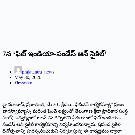
7న ‘ఫిట్ ఇండియా-సండేస్ ఆన్ సైకిల్’
prajatantra_news
May 30, 2026
తెలంగాణ
హైదరాబాద్, ప్రజాతంత్ర, మే 30 : క్రీడలు, ఫిట్‌నెస్ కార్యక్రమాల్లో ప్రజల
భాగస్వామ్యాన్ని మరింత పెంచే లక్ష్యంతో తెలంగాణ క్రీడా ప్రాధికార సంస్థ
(శాట్) ఆధ్వర్యంలో జూన్ 7న గచ్చిబౌలి స్టేడియంలో ఫిట్ ఇండియా-
సండేస్ ఆన్ సైకిల్ కార్యక్రమాన్ని నిర్వహించనున్నారు. ప్రపంచ సైకిల్
దినోత్సవాన్ని పురస్కరించుకుని నిర్వహిస్తున్న ఈ కార్యక్రమం ద్వారా