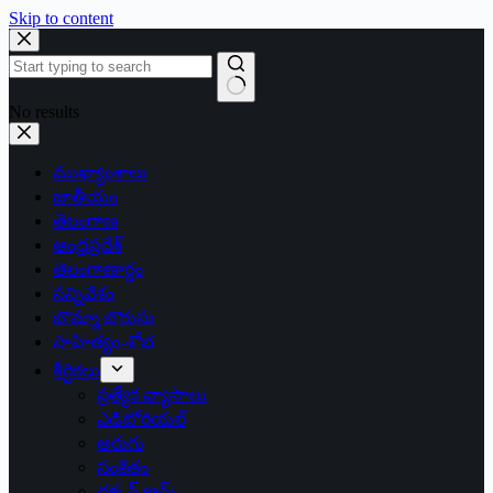
Skip to content
No results
ముఖ్యాంశాలు
జాతీయం
తెలంగాణ
ఆంధ్రప్రదేశ్
తెలంగాణార్థం
సన్నివేశం
బొమ్మా బొరుసు
సాహిత్యం-శోభ
శీర్షికలు
ప్రత్యేక వ్యాసాలు
ఎడిటోరియల్
అరుగు
సంకేతం
దక్కన్.కామ్