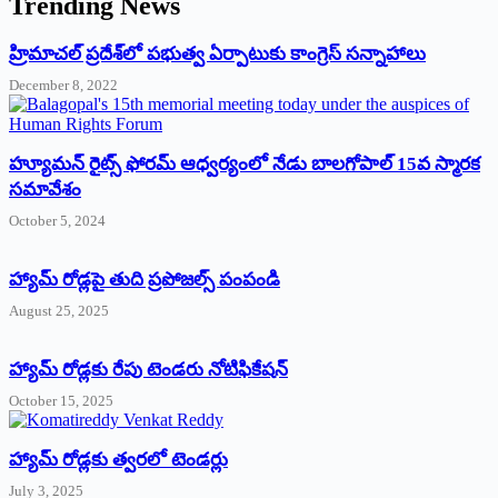
Trending News
‌హ్రిమాచల్‌ ‌ప్రదేశ్‌లో పభుత్వ ఏర్పాటుకు కాంగ్రెస్‌ ‌సన్నాహాలు
December 8, 2022
హ్యూమన్‌ రైట్స్‌ ఫోరమ్‌ ఆధ్వర్యంలో నేడు బాలగోపాల్‌ 15వ స్మారక
సమావేశం
October 5, 2024
హ్యామ్‌ రోడ్లపై తుది ప్రపోజల్స్‌ పంపండి
August 25, 2025
హ్యామ్‌ రోడ్లకు రేపు టెండరు నోటిఫికేషన్‌
October 15, 2025
హ్యామ్‌ రోడ్లకు త్వరలో టెండర్లు
July 3, 2025