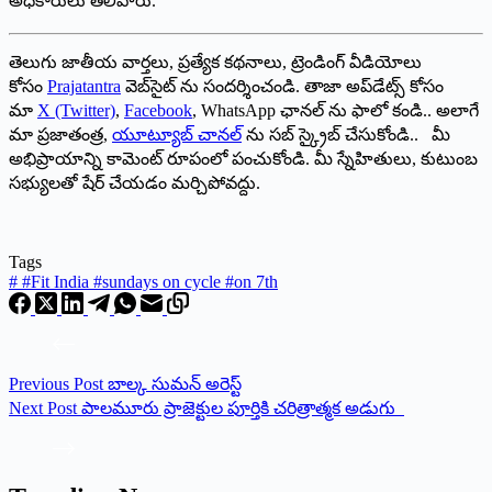
అధికారులు తెలిపారు.
తెలుగు జాతీయ వార్తలు, ప్రత్యేక కథనాలు, ట్రెండింగ్ వీడియోలు
కోసం
Prajatantra
వెబ్‌సైట్ ను సందర్శించండి. తాజా అప్‌డేట్స్ కోసం
మా
X (Twitter)
,
Facebook
, WhatsApp ఛానల్ ను ఫాలో కండి.. అలాగే
మా ప్రజాతంత్ర,
యూట్యూబ్ చానల్
ను సబ్ స్క్రైబ్ చేసుకోండి.. మీ
అభిప్రాయాన్ని కామెంట్ రూపంలో పంచుకోండి. మీ స్నేహితులు, కుటుంబ
సభ్యులతో షేర్ చేయడం మర్చిపోవద్దు.
Tags
#
#Fit India #sundays on cycle #on 7th
Previous
Post
బాల్క సుమన్ అరెస్ట్‌
Next
Post
పాలమూరు ప్రాజెక్టుల పూర్తికి చరిత్రాత్మక అడుగు