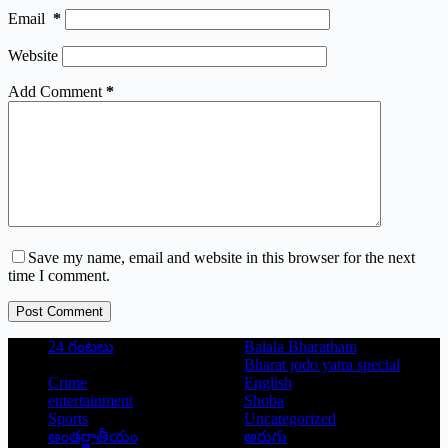
Email
*
Website
Add Comment
*
Save my name, email and website in this browser for the next
time I comment.
Post Comment
24 గంటలు
Balala Bharatham
Bharat jodo yatra special
Crime
English
entertainment
Shoba
Sports
Uncategorized
అంతర్జాతీయం
అరుగు