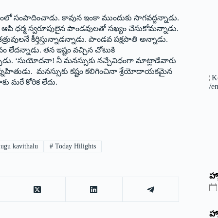
ూదంలో సంపాదించాడు. కావున ఇంకా ముందుకు సాగవద్దన్నాడు.
ఆపి ధర్మ స్వరూపులైన పాండవులతో సఖ్యం చేసుకోమన్నాడు.
ులనే కీర్తిస్తున్నాడన్నాడు. పాండవ పక్షపాతి అన్నాడు.
 లేదన్నాడు. తన ఇష్టం వచ్చిన చోటుకి
ాడు. ‘సుయోదనా! నీ మనస్సుకు నచ్చేవిధంగా మాట్లాడేవారు
్నేహితుడు. మనస్సుకు కష్టం కలిగించినా శ్రేయోదాయకమైన
కు మరే కోరిక లేదు.
lugu kavithalu
#
Today Hilights
హ్
హ్