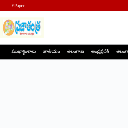
Skip
EPaper
to
content
ముఖ్యాంశాలు
జాతీయం
తెలంగాణ
ఆంధ్రప్రదేశ్
తెలంగా