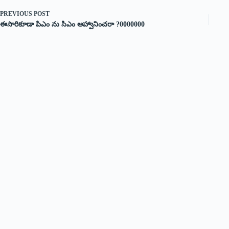
PREVIOUS
POST
ఈసారికూడా పిఎం ను సిఎం ఆహ్వానించరా ?0000000