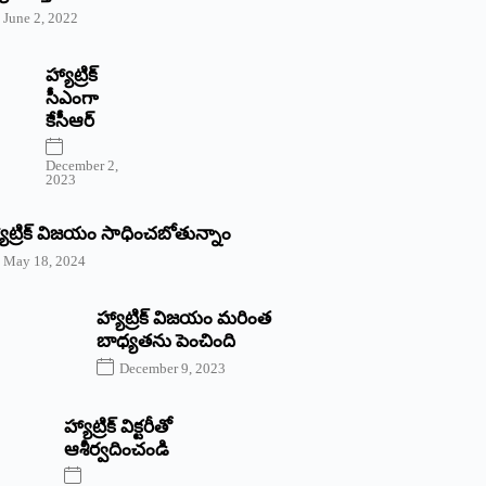
June 2, 2022
హ్యాట్రిక్‌
‌సీఎంగా
కేసీఆర్‌
December 2,
2023
యాట్రిక్‌ విజయం సాధించబోతున్నాం
May 18, 2024
హ్యాట్రిక్ విజయం మరింత
బాధ్యతను పెంచింది
December 9, 2023
హ్యాట్రిక్‌ ‌విక్టరీతో
ఆశీర్వదించండి