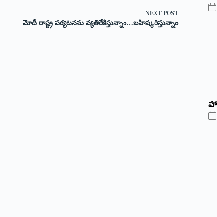
NEXT
POST
మోదీ రాష్ట్ర పర్యటనను వ్యతిరేకిస్తున్నాం…బహిష్కరిస్తున్నాం
హ్