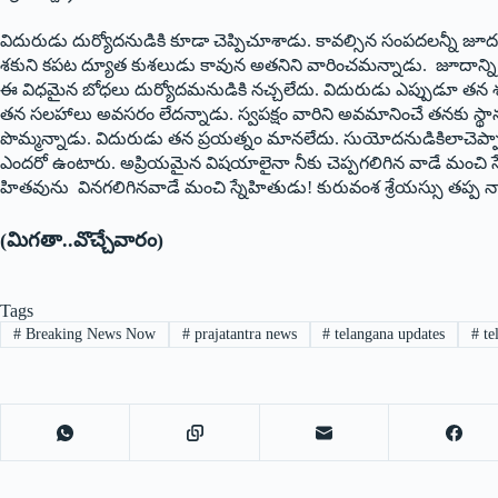
విదురుడు దుర్యోదనుడికి కూడా చెప్పిచూశాడు. కావల్సిన సంపదలన్నీ జ
శకుని కపట ద్యూత కుశలుడు కావున అతనిని వారించమన్నాడు. జూదాన్ని 
ఈ విధమైన బోధలు దుర్యోదమనుడికి నచ్చలేదు. విదురుడు ఎప్పుడూ తన శత్రువ
తన సలహాలు అవసరం లేదన్నాడు. స్వపక్షం వారిని అవమానించే తనకు స్థానం
పొమ్మన్నాడు. విదురుడు తన ప్రయత్నం మానలేదు. సుయోదనుడికిలాచెప్ప
ఎందరో ఉంటారు. అప్రియమైన విషయాలైనా నీకు చెప్పగలిగిన వాడే మంచి స
హితవును వినగలిగినవాడే మంచి స్నేహితుడు! కురువంశ శ్రేయస్సు తప్ప నా
(మిగతా..వొచ్చేవారం)
Tags
#
Breaking News Now
#
prajatantra news
#
telangana updates
#
te