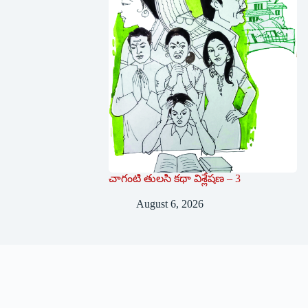
చాగంటి తులసి కథా విశ్లేషణ – 3
August 6, 2026