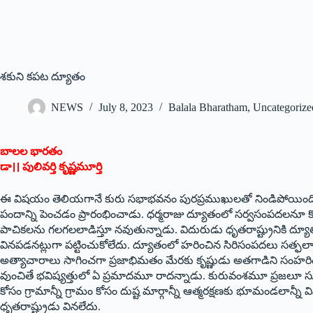
శకుని కపట ద్యూతం
NEWS
July 8, 2023
Balala Bharatham
,
Uncategorize
బాలల భారతం
డా।। పులివర్తి కృష్ణమూర్తి
ఈ విషయం తెలియగానే కురు సభాభవనం పురప్రముఖులతో నిండిపోయింది. ఆ
పందాన్ని పెంచడం ప్రారంభించాడు. ధర్మరాజు ద్యూతంలో సర్వసంపదలనూ 
పాచికలను గలగలలాడిస్తూ నవుతున్నాడు. విదురుడు ధృతరాష్ట్రునికి ద్యూ
వినపడనట్లుగా పట్టించుకోలేదు. ద్యూతంలో హరించిన సిరిసంపదలు సత్ఫలాల
అత్యాచారాలు సాగించగా ప్రజాభిమతం మేరకు కృష్ణుడు అతగాడిని సంహరిం
వుంచితే భవిష్యత్తులో ఏ ప్రమాదమూ రాదన్నాడు. కురువంశమూ ప్రజలూ సు
కోసం గ్రామాన్నీ గ్రామం కోసం దుష్ట మార్గాన్నీ ఆత్మరక్షణకు భూమండలాన్నీ వ
ధృతరాష్ట్రుడు వినలేదు.