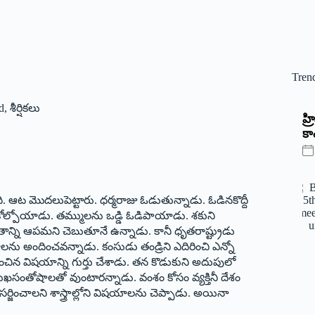
Tren
d
,
శీర్షికలు
‌హ
కాం
ట మొదలుపెట్టారు. ధర్మరాజు ఓడుతున్నాడు. ఓడినకొద్దీ
కోల్పోయాడు. తమ్ములను ఒడ్డి ఓడిపాయాడు. శకుని
తాన్ని ఆపమని చెబుతూనే ఉన్నాడు. కానీ ధృతరాష్ట్రుడు
ను అందించవన్నాడు. కంసుడు తండ్రిని ఎదిరించి ఎన్నో
చిన విషయాన్ని గుర్తు చేశాడు. తన కొడుకుని అదుపులో
ఖసంతోషాలతో వుంటారన్నాడు. వంశం కోసం వ్యక్తినీ దేశం
ిసర్జించాలని శాస్త్రాల్లోని విషయాలను చెప్పాడు. అయినా