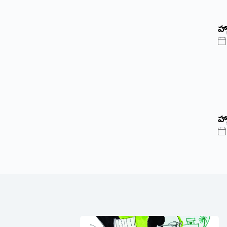
‌హ్
హ్