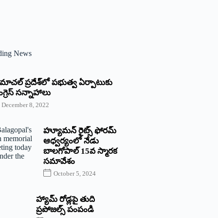
ding News
్రిమాచల్‌ ‌ప్రదేశ్‌లో పభుత్వ ఏర్పాటుకు
గ్రెస్‌ ‌సన్నాహాలు
December 8, 2022
హ్యూమన్‌ రైట్స్‌ ఫోరమ్‌
ఆధ్వర్యంలో నేడు
బాలగోపాల్‌ 15వ స్మారక
సమావేశం
October 5, 2024
హ్యామ్‌ రోడ్లపై తుది
ప్రపోజల్స్‌ పంపండి