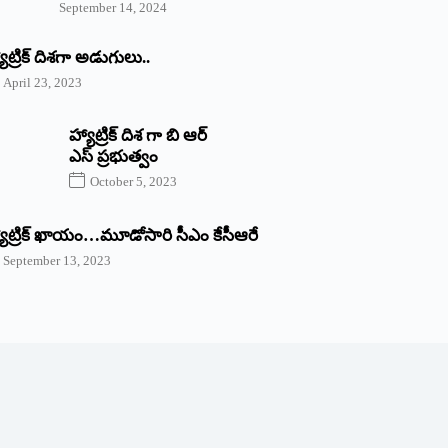
September 14, 2024
యాట్రిక్‌ ‌దిశగా అడుగులు..
April 23, 2023
హ్యాట్రిక్ దిశ గా బి ఆర్
ఎస్ ప్రభుత్వం
October 5, 2023
యాట్రిక్‌ ‌ఖాయం…మూడోసారి సీఎం కేసీఆరే
September 13, 2023