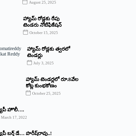
August 25, 2025
హ్యామ్‌ రోడ్లకు రేపు
టెండరు నోటిఫికేషన్‌
October 15, 2025
హ్యామ్‌ రోడ్లకు త్వరలో
టెండర్లు
July 3, 2025
హ్యామ్‌ ‌టెండర్లలో రూ.8వేల
కోట్ల కుంభకోణం
October 25, 2025
యాపీ హొలీ….
March 17, 2022
యాపీ బర్త్ ‌డే… హరీష్‌రావు..!