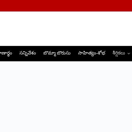
ణార్థం
సన్నివేశం
బొమ్మా బొరుసు
సాహిత్యం-శోభ
శీర్షికలు