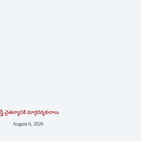
స్త్రీ చైతన్యానికి మార్గదర్శకురాలు
August 6, 2026