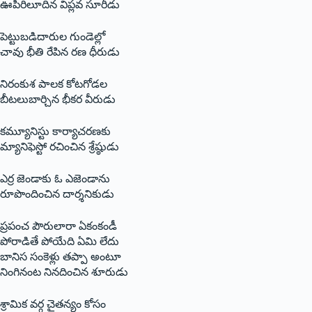
ఊపిరిలూదిన విప్లవ సూరీడు
పెట్టుబడిదారుల గుండెల్లో
చావు భీతి రేపిన రణ ధీరుడు
నిరంకుశ పాలక కోటగోడల
బీటలుబార్చిన భీకర వీరుడు
కమ్యూనిస్టు కార్యాచరణకు
మ్యానిఫెస్టో రచించిన శ్రేష్ఠుడు
ఎర్ర జెండాకు ఓ ఎజెండాను
రూపొందించిన దార్శనికుడు
ప్రపంచ పౌరులారా ఏకంకండీ
పోరాడితే పోయేది ఏమి లేదు
బానిస సంకెళ్లు తప్పా అంటూ
నింగినంట నినదించిన శూరుడు
శ్రామిక వర్గ చైతన్యం కోసం