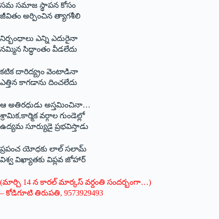
సమ సమాజ స్థాపన కోసం
జీవితం అర్పించిన త్యాగశీలి
నిర్బంధాలు ఎన్ని ఎదురైనా
నమ్మిన సిద్ధాంతం వీడలేదు
కటిక దారిద్య్రం వెంటాడినా
ఎత్తిన కాగడాను దించలేదు
ఆ అతిరధుడు అస్తమించినా…
శ్రామిక,కార్మిక వర్గాల గుండెల్లో
ఉద్యమ సూర్యుడై ప్రభవిస్తాడు
ప్రపంచ యోధకు లాల్‌ ‌సలామ్‌
‌విశ్వ విఖ్యాతకు విప్లవ జోహార్‌
(‌మార్చి 14 న కారల్‌ ‌మార్కస్ ‌వర్దంతి సందర్బంగా…)
– కోడిగూటి తిరుపతి, 9573929493