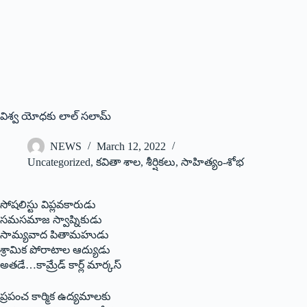
విశ్వ యోధకు లాల్‌ ‌సలామ్‌
NEWS
March 12, 2022
Uncategorized
,
కవితా శాల
,
శీర్షికలు
,
సాహిత్యం-శోభ
సోషలిస్టు విప్లవకారుడు
సమసమాజ స్వాప్నికుడు
సామ్యవాద పితామహుడు
శ్రామిక పోరాటాల ఆద్యుడు
అతడే…కామ్రేడ్‌ ‌కార్ల్ ‌మార్కస్
‌ప్రపంచ కార్మిక ఉద్యమాలకు