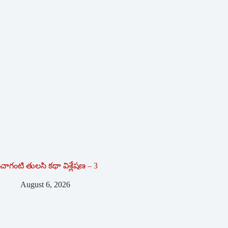
చాగంటి తులసి కథా విశ్లేషణ – 3
August 6, 2026