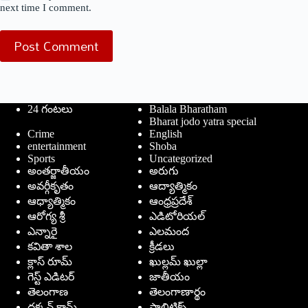
next time I comment.
Post Comment
24 గంటలు
Balala Bharatham
Bharat jodo yatra special
Crime
English
entertainment
Shoba
Sports
Uncategorized
అంతర్జాతీయం
అరుగు
అవర్గీకృతం
ఆద్యాత్మికం
ఆధ్యాత్మికం
ఆంధ్రప్రదేశ్
ఆరోగ్య శ్రీ
ఎడిటోరియల్
ఎన్నారై
ఎలమంద
కవితా శాల
క్రీడలు
క్లాస్ రూమ్
ఖుల్లమ్ ఖుల్లా
గెస్ట్ ఎడిటర్
జాతీయం
తెలంగాణ
తెలంగాణార్థం
దక్కన్.కామ్
పాలిటిక్స్