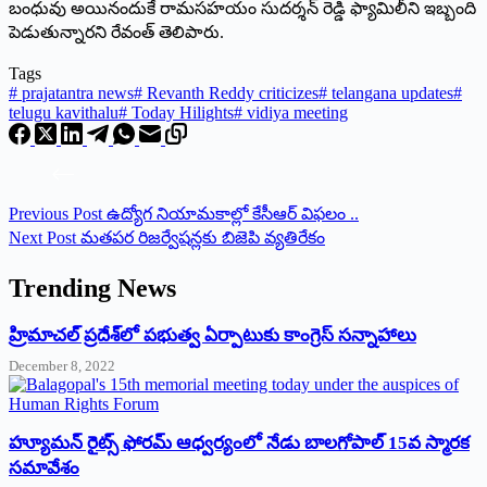
బంధువు అయినందుకే రామసహయం సుదర్శన్‌ రెడ్డి ఫ్యామిలీని ఇబ్బంది
పెడుతున్నారని రేవంత్‌ తెలిపారు.
Tags
#
prajatantra news
#
Revanth Reddy criticizes
#
telangana updates
#
telugu kavithalu
#
Today Hilights
#
vidiya meeting
Previous
Post
ఉద్యోగ నియామకాల్లో కేసీఆర్‌ విఫలం ..
Next
Post
మతపర రిజర్వేషన్లకు బిజెపి వ్యతిరేకం
Trending News
‌హ్రిమాచల్‌ ‌ప్రదేశ్‌లో పభుత్వ ఏర్పాటుకు కాంగ్రెస్‌ ‌సన్నాహాలు
December 8, 2022
హ్యూమన్‌ రైట్స్‌ ఫోరమ్‌ ఆధ్వర్యంలో నేడు బాలగోపాల్‌ 15వ స్మారక
సమావేశం