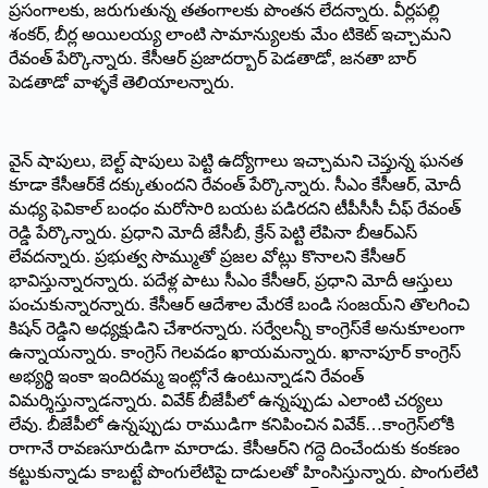
ప్రసంగాలకు, జరుగుతున్న తతంగాలకు పొంతన లేదన్నారు. వీర్లపల్లి
శంకర్‌, బీర్ల అయిలయ్య లాంటి సామాన్యులకు మేం టికెట్‌ ఇచ్చామని
రేవంత్‌ పేర్కొన్నారు. కేసీఆర్‌ ప్రజాదర్బార్‌ పెడతాడో, జనతా బార్‌
పెడతాడో వాళ్ళకే తెలియాలన్నారు.
వైన్‌ షాపులు, బెల్ట్‌ షాపులు పెట్టి ఉద్యోగాలు ఇచ్చామని చెప్తున్న ఘనత
కూడా కేసీఆర్‌కే దక్కుతుందని రేవంత్‌ పేర్కొన్నారు. సీఎం కేసీఆర్‌, మోదీ
మధ్య ఫెవికాల్‌ బంధం మరోసారి బయట పడిరదని టీపీసీసీ చీఫ్‌ రేవంత్‌
రెడ్డి పేర్కొన్నారు. ప్రధాని మోదీ జేసీబీ, క్రేన్‌ పెట్టి లేపినా బీఆర్‌ఎస్‌
లేవదన్నారు. ప్రభుత్వ సొమ్ముతో ప్రజల వోట్లు కొనాలని కేసీఆర్‌
భావిస్తున్నారన్నారు. పదేళ్ల పాటు సీఎం కేసీఆర్‌, ప్రధాని మోదీ ఆస్తులు
పంచుకున్నారన్నారు. కేసీఆర్‌ ఆదేశాల మేరకే బండి సంజయ్‌ని తొలగించి
కిషన్‌ రెడ్డిని అధ్యక్షుడిని చేశారన్నారు. సర్వేలన్నీ కాంగ్రెస్‌కే అనుకూలంగా
ఉన్నాయన్నారు. కాంగ్రెస్‌ గెలవడం ఖాయమన్నారు. ఖానాపూర్‌ కాంగ్రెస్‌
అభ్యర్థి ఇంకా ఇందిరమ్మ ఇంట్లోనే ఉంటున్నాడని రేవంత్‌
విమర్శిస్తున్నాడన్నారు. వివేక్‌ బీజేపీలో ఉన్నప్పుడు ఎలాంటి చర్యలు
లేవు. బీజేపీలో ఉన్నప్పుడు రాముడిగా కనిపించిన వివేక్‌…కాంగ్రెస్‌లోకి
రాగానే రావణసూరుడిగా మారాడు. కేసీఆర్‌ని గద్దె దించేందుకు కంకణం
కట్టుకున్నాడు కాబట్టే పొంగులేటిపై దాడులతో హింసిస్తున్నారు. పొంగులేటి