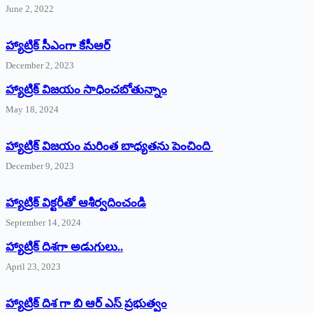
June 2, 2022
హ్యాట్రిక్‌ ‌సీఎంగా కేసీఆర్‌
December 2, 2023
హ్యాట్రిక్‌ విజయం సాధించబోతున్నాం
May 18, 2024
హ్యాట్రిక్ విజయం మరింత బాధ్యతను పెంచింది
December 9, 2023
హ్యాట్రిక్‌ ‌విక్టరీతో ఆశీర్వదించండి
September 14, 2024
‌హ్యాట్రిక్‌ ‌దిశగా అడుగులు..
April 23, 2023
హ్యాట్రిక్ దిశ గా బి ఆర్ ఎస్ ప్రభుత్వం