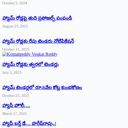
October 5, 2024
హ్యామ్‌ రోడ్లపై తుది ప్రపోజల్స్‌ పంపండి
August 25, 2025
హ్యామ్‌ రోడ్లకు రేపు టెండరు నోటిఫికేషన్‌
October 15, 2025
హ్యామ్‌ రోడ్లకు త్వరలో టెండర్లు
July 3, 2025
హ్యామ్‌ ‌టెండర్లలో రూ.8వేల కోట్ల కుంభకోణం
October 25, 2025
హ్యాపీ హొలీ….
March 17, 2022
హ్యాపీ బర్త్ ‌డే… హరీష్‌రావు..!