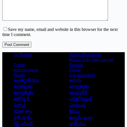
Save my name, email and website in this browser for the next
time I comment.
Post Comment
24 గంటలు
Balala Bharatham
Bharat jodo yatra special
Crime
English
entertainment
Shoba
Sports
Uncategorized
అంతర్జాతీయం
అరుగు
అవర్గీకృతం
ఆద్యాత్మికం
ఆధ్యాత్మికం
ఆంధ్రప్రదేశ్
ఆరోగ్య శ్రీ
ఎడిటోరియల్
ఎన్నారై
ఎలమంద
కవితా శాల
క్రీడలు
క్లాస్ రూమ్
ఖుల్లమ్ ఖుల్లా
గెస్ట్ ఎడిటర్
జాతీయం