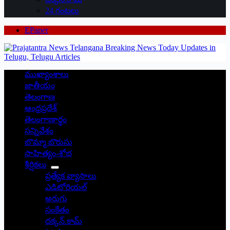
24 గంటలు
EPaper
ముఖ్యాంశాలు
జాతీయం
తెలంగాణ
ఆంధ్రప్రదేశ్
తెలంగాణార్థం
సన్నివేశం
బొమ్మా బొరుసు
సాహిత్యం-శోభ
శీర్షికలు
ప్రత్యేక వ్యాసాలు
ఎడిటోరియల్
అరుగు
సంకేతం
దక్కన్.కామ్