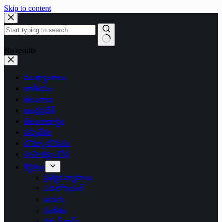
Skip to content
No results
ముఖ్యాంశాలు
జాతీయం
తెలంగాణ
ఆంధ్రప్రదేశ్
తెలంగాణార్థం
సన్నివేశం
బొమ్మా బొరుసు
సాహిత్యం-శోభ
శీర్షికలు
ప్రత్యేక వ్యాసాలు
ఎడిటోరియల్
అరుగు
సంకేతం
దక్కన్.కామ్