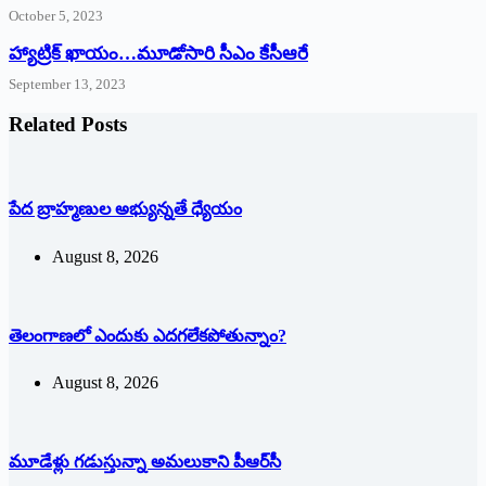
October 5, 2023
హ్యాట్రిక్‌ ‌ఖాయం…మూడోసారి సీఎం కేసీఆరే
September 13, 2023
Related Posts
పేద బ్రాహ్మణుల అభ్యున్నతే ధ్యేయం
August 8, 2026
తెలంగాణలో ఎందుకు ఎదగలేకపోతున్నాం?
August 8, 2026
మూడేళ్లు గ‌డుస్తున్నా అమ‌లుకాని పీఆర్‌సీ