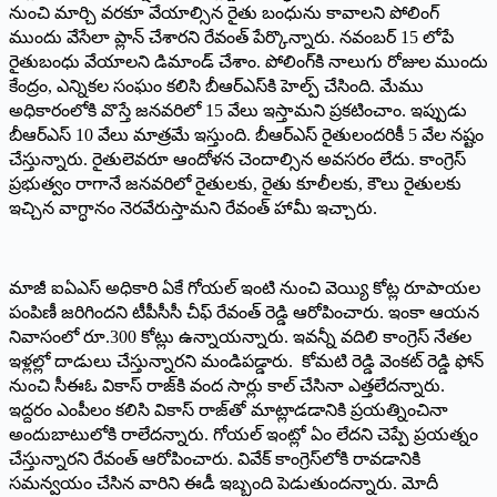
నుంచి మార్చి వరకూ వేయాల్సిన రైతు బంధును కావాలని పోలింగ్‌
ముందు వేసేలా ప్లాన్‌ చేశారని రేవంత్‌ పేర్కొన్నారు. నవంబర్‌ 15 లోపే
రైతుబంధు వేయాలని డిమాండ్‌ చేశాం. పోలింగ్‌కి నాలుగు రోజుల ముందు
కేంద్రం, ఎన్నికల సంఘం కలిసి బీఆర్‌ఎస్‌కి హెల్ప్‌ చేసింది. మేము
అధికారంలోకి వొస్తే జనవరిలో 15 వేలు ఇస్తామని ప్రకటించాం. ఇప్పుడు
బీఆర్‌ఎస్‌ 10 వేలు మాత్రమే ఇస్తుంది. బీఆర్‌ఎస్‌ రైతులందరికీ 5 వేల నష్టం
చేస్తున్నారు. రైతులెవరూ ఆందోళన చెందాల్సిన అవసరం లేదు. కాంగ్రెస్‌
ప్రభుత్వం రాగానే జనవరిలో రైతులకు, రైతు కూలీలకు, కౌలు రైతులకు
ఇచ్చిన వాగ్ధానం నెరవేరుస్తామని రేవంత్‌ హామీ ఇచ్చారు.
మాజీ ఐఏఎస్‌ అధికారి ఏకే గోయల్‌ ఇంటి నుంచి వెయ్యి కోట్ల రూపాయల
పంపిణీ జరిగిందని టీపీసీసీ చీఫ్‌ రేవంత్‌ రెడ్డి ఆరోపించారు. ఇంకా ఆయన
నివాసంలో రూ.300 కోట్లు ఉన్నాయన్నారు. ఇవన్నీ వదిలి కాంగ్రెస్‌ నేతల
ఇళ్లల్లో దాడులు చేస్తున్నారని మండిపడ్డారు. కోమటి రెడ్డి వెంకట్‌ రెడ్డి ఫోన్‌
నుంచి సీఈఓ వికాస్‌ రాజ్‌కి వంద సార్లు కాల్‌ చేసినా ఎత్తలేదన్నారు.
ఇద్దరం ఎంపీలం కలిసి వికాస్‌ రాజ్‌తో మాట్లాడడానికి ప్రయత్నించినా
అందుబాటులోకి రాలేదన్నారు. గోయల్‌ ఇంట్లో ఏం లేదని చెప్పే ప్రయత్నం
చేస్తున్నారని రేవంత్‌ ఆరోపించారు. వివేక్‌ కాంగ్రెస్‌లోకి రావడానికి
సమన్వయం చేసిన వారిని ఈడీ ఇబ్బంది పెడుతుందన్నారు. మోదీ