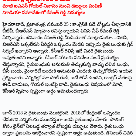
మాజీ ఐఎఎస్‌ గోయల్‌ నివాసం నుంచి డబ్బులు పంపిణీ
విూడియా సమావేశంలో రేవంత్‌ రెడ్డి విమర్శలు
హైదరాబాద్‌, ప్రజాతంత్ర, నవంబర్‌ 25 : కాంగ్రెస్‌కి పడే వోట్లను చీల్చడానికి
బీజేపీ, బీఆర్‌ఎస్‌ వ్యూహం రచిస్తున్నాయని పిసిసి చీఫ్‌ రేవంత్‌ రెడ్డి
పేర్కొన్నారు. శనివారం రేవంత్‌ రెడ్డి మీడియాతో మాట్లాడుతూ…బిజెపి,
బిఆర్‌ఎస్‌ ఒక్కటేనని వీరిద్దరి ఒప్పందం మేరకు ఇప్పుడు రైతుబంధుకు గ్రీన్‌
సిగ్నల్‌ ఇచ్చారని అన్నారు. కేసీఆర్‌ గెలిస్తే ఇదే చివరి రైతుబంధు
అవుతుందని అన్నారు. కేసీఆర్‌ వోటుకు పదివేలు పంచే ప్రయత్నం
చేస్తున్నారని, రైతుబంధుకు అనుమతి తెచ్చుకున్న వాళ్ళు దళిత బంధు,
బీసీ బంధు, మైనారిటీ బంధుకి అనుమతి ఎందుకు తెచ్చుకోలేదని ఆయన
ప్రశ్నించారు. ఎన్నికల్లో మా పోటీ ఈడీ, ఐటీ తోనే ఉందని, కాంగ్రెస్‌ నేతలపై
ఈడీ దాడులు, గోయల్‌ ఇంటిపై దాడి, రైతుబంధు విషయంలో మోదీ,
కేసీఆర్‌ స్నేహం స్పష్టంగా అర్థం అవుతుందన్నారు.
జూన్‌ 2018 న రైతుబంధు మొదలైంది. 2018లో కేంద్రంతో ఒప్పందం
చేసుకొని ఎన్నికలను ముందస్తుగా జరిపి రైతుబంధు వేశారు. పోలింగ్‌
కోసం లైన్‌లో నిలబడ్డ తర్వాత వోటర్లకు డబ్బులు వేశారు. రైతుబంధు
ద్వారా ప్రజలను ఆకర్షించారని స్పష్టంగా అర్థం అవుతుంది. డిసెంబర్‌ చివరి