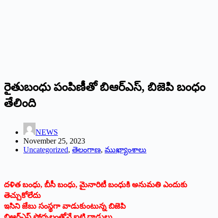
రైతుబంధు పంపిణీతో బిఆర్‌ఎస్‌, బిజెపి బంధం
తేలింది
NEWS
November 25, 2023
Uncategorized
,
తెలంగాణ
,
ముఖ్యాంశాలు
దళిత బంధు, బీసీ బంధు, మైనారిటీ బంధుకి అనుమతి ఎందుకు
తెచ్చుకోలేదు
ఇసిని జేబు సంస్థగా వాడుకుంటున్న బిజెపి
బిఆర్‌ఎస్‌ ప్రోద్బలంతోనే ఐటి దాడులు