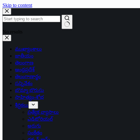
Skip to content
No results
ముఖ్యాంశాలు
జాతీయం
తెలంగాణ
ఆంధ్రప్రదేశ్
తెలంగాణార్థం
సన్నివేశం
బొమ్మా బొరుసు
సాహిత్యం-శోభ
శీర్షికలు
ప్రత్యేక వ్యాసాలు
ఎడిటోరియల్
అరుగు
సంకేతం
దక్కన్.కామ్