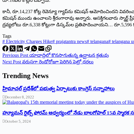
‌రూ.16వేల కోట్లని చెప్పారు.
కానీ, రూ.14,237 కోట్ల రెవెన్యూ గ్యాప్‌ను కమిషన్‌ ఆమోదించిందని వివరించ
కమిషన్‌ ‌ముందు ఉంచాలని శ్రీరంగారావు అన్నారు. ఆసక్తిగలవారు స్మార్ట్ ‌ప్రీపెయ
ద్రవ్యలోటు రూ.6,338 కోట్లుగా డిస్కమ్‌ల ప్రతిపాదించాయని… రూ.5,596 క
Tags
#
Electricity Charges Hike
#
prajatantra news
#
telangana
#
telangana u
Previous
Post
యాదాద్రిలో కొనసాగుతున్న ఉద్ఘాటన క్రతువు
Next
Post
వరుసగా రెండోరోజూ పెరిగిన పెట్రో ధరలు
Trending News
‌హ్రిమాచల్‌ ‌ప్రదేశ్‌లో పభుత్వ ఏర్పాటుకు కాంగ్రెస్‌ ‌సన్నాహాలు
December 8, 2022
హ్యూమన్‌ రైట్స్‌ ఫోరమ్‌ ఆధ్వర్యంలో నేడు బాలగోపాల్‌ 15వ స్మారక
October 5, 2024