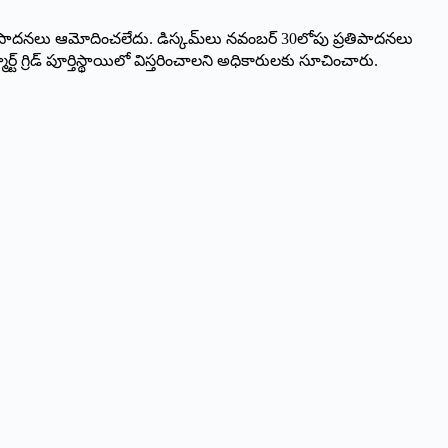
‌ ‌ప్రతిపాదనలు ఆమోదించలేదు. డిస్కమ్‌లు నవంబర్‌ 30‌లోపు ప్రతిపాదనలు
ర్ట్ ‌గ్రిడ్‌ ‌పూర్తిస్థాయిలో విస్తరించాలని అధికారులకు సూచించారు.