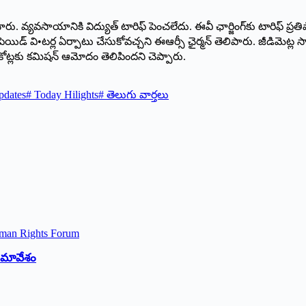
ారు. వ్యవసాయానికి విద్యుత్‌ ‌టారిఫ్‌ ‌పెంచలేదు. ఈవీ ఛార్జింగ్‌కు టారిఫ్
ిడ్‌ ‌వి•టర్ల ఏర్పాటు చేసుకోవచ్చని ఈఆర్సీ ఛైర్మన్‌ ‌తెలిపారు. జీడిమెట్ల స్మా
ోట్లకు కమిషన్‌ ఆమోదం తెలిపిందని చెప్పారు.
pdates
#
Today Hilights
#
తెలుగు వార్తలు
 సమావేశం