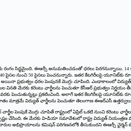
ునకు రంగం సిద్ధమైంది. ఈఆర్సీ అనుమతించడంతో ధరలు పెరగనున్నాయి. 14 శాతం వి
ద 40 పైసల నుంచి 50 పైసలు పెంచనున్నారు. ఇతర కేటగిరీలపై యూనిట్‌కు 
యి. అయినా ప్రభుత్వం ధరల పెంపునకే మొగ్గు చూపింది. ఎండాకాలంలో విద్యు
 డిస్కంల వినతి మేరకు కరెంటు ఛార్జీలను పెంచుతూ కేసీఆర్‌ ‌ప్రభుత్వం నిర్ణయ
 పైసల వరకు పెంచుతున్నట్లు ప్రకటించింది. అలాగే ఇతర కేటగిరీలపై యూనిట్‌కు
శాతం మాత్రమే విద్యుత్‌ ‌ఛార్జీలను పెంచుతూ తెలంగాణ ఈఆర్‌ఎసీ ఉత్తర్వులు 
 ‌చార్జీల పెంపుకే మొగ్గు చూపితే రాష్ట్రంలో ఏప్రిల్‌ ఒకటి నుంచి కరెంటు ఛార
ం చేసింది. ఈ మేరకు వి•డియా సమావేశంలో రాష్ట్ర విద్యుత్‌ ‌నియంత్రణ మండలి
దారుల అభిప్రాయాలను కమిషన్‌ ‌పరిగణనలోకి తీసుకుందని ఈఆర్సీ ఛైర్మన్‌ ‌తెల