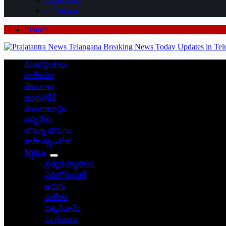
24 గంటలు
EPaper
ముఖ్యాంశాలు
జాతీయం
తెలంగాణ
ఆంధ్రప్రదేశ్
తెలంగాణార్థం
సన్నివేశం
బొమ్మా బొరుసు
సాహిత్యం-శోభ
శీర్షికలు
ప్రత్యేక వ్యాసాలు
ఎడిటోరియల్
అరుగు
సంకేతం
దక్కన్.కామ్
24 గంటలు