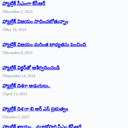
హ్యాట్రిక్‌ ‌సీఎంగా కేసీఆర్‌
December 2, 2023
హ్యాట్రిక్‌ విజయం సాధించబోతున్నాం
May 18, 2024
హ్యాట్రిక్ విజయం మరింత బాధ్యతను పెంచింది
December 9, 2023
హ్యాట్రిక్‌ ‌విక్టరీతో ఆశీర్వదించండి
September 14, 2024
‌హ్యాట్రిక్‌ ‌దిశగా అడుగులు..
April 23, 2023
హ్యాట్రిక్ దిశ గా బి ఆర్ ఎస్ ప్రభుత్వం
October 5, 2023
హ్యాట్రిక్‌ ‌ఖాయం…మూడోసారి సీఎం కేసీఆరే