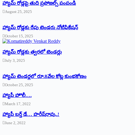
హ్యామ్‌ రోడ్లపై తుది ప్రపోజల్స్‌ పంపండి
August 25, 2025
హ్యామ్‌ రోడ్లకు రేపు టెండరు నోటిఫికేషన్‌
October 15, 2025
హ్యామ్‌ రోడ్లకు త్వరలో టెండర్లు
July 3, 2025
హ్యామ్‌ ‌టెండర్లలో రూ.8వేల కోట్ల కుంభకోణం
October 25, 2025
హ్యాపీ హొలీ….
March 17, 2022
హ్యాపీ బర్త్ ‌డే… హరీష్‌రావు..!
June 2, 2022