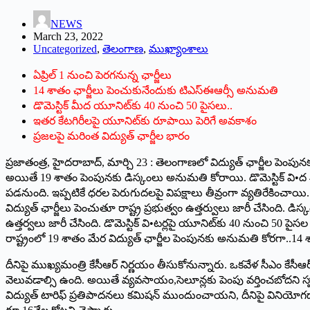
NEWS
March 23, 2022
Uncategorized
,
తెలంగాణ
,
ముఖ్యాంశాలు
ఏ‌ప్రిల్‌ 1 ‌నుంచి పెరగనున్న ఛార్జీలు
14 శాతం ఛార్జీలు పెంచుకునేందుకు టిఎస్‌ఈఆర్సీ అనుమతి
డొమెస్టిక్‌ ‌మీద యూనిట్‌కు 40 నుంచి 50 పైసలు..
ఇతర కేటగిరీలపై యూనిట్‌కు రూపాయి పెరిగే అవకాశం
ప్రజలపై మరింత విద్యుత్‌ ‌ఛార్జీల భారం
ప్రజాతంత్ర, హైదరాబాద్‌, ‌మార్చి 23 : తెలంగాణలో విద్యుత్‌ ‌ఛార్జీల పెంప
అయితే 19 శాతం పెంపునకు డిస్కంలు అనుమతి కోరాయి. డొమెస్టిక్‌ ‌వి•
పడనుంది. ఇప్పటికే ధరల పెరుగుదలపై విపక్షాలు తీవ్రంగా వ్యతిరేకించా
విద్యుత్‌ ‌ఛార్జీలు పెంచుతూ రాష్ట్ర ప్రభుత్వం ఉత్తర్వులు జారీ చేసింది.
ఉత్తర్వలు జారీ చేసింది. డొమెస్టిక్‌ ‌వి•టర్లపై యూనిట్‌కు 40 నుంచి 50
రాష్ట్రంలో 19 శాతం మేర విద్యుత్‌ ‌ఛార్జీల పెంపునకు అనుమతి కోరగా..14 
దీనిపై ముఖ్యమంత్రి కేసీఆర్‌ ‌నిర్ణయం తీసుకోనున్నారు. ఒకవేళ సీఎం కేసీఆర్‌
వెలువడాల్సి ఉంది. అయితే వ్యవసాయం,సెలూన్లకు పెంపు వర్తించబోదని స్పష్ట
విద్యుత్‌ ‌టారిఫ్‌ ‌ప్రతిపాదనలు కమిషన్‌ ‌ముందుంచాయని, దీనిపై వినియోగ