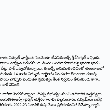
ద్యుత్‌ ‌ఛార్జీలను పెంచుతూ టీఎస్‌ఈఆర్సీ గ్రీన్‌సిగ్నల్‌ ఇచ్చింది.
రూపాయి చొప్పున పెరుగనుంది. దీంతో వినియోగదారులపై భారీగా భారం
త్‌ ‌రేట్లు షాక్‌ ఇవ్వబోతున్నాయి. ఈఆర్సీ అనుమతించడంతో తెలంగాణలో
ం తీసుకుంది. 14 శాతం విద్యుత్‌ ‌ఛార్జీలను పెంచుతూ తెలంగాణ ఈఆర్సీ
 రూపాయి చొప్పున పెంచుతూ ప్రభుత్వం కీలక నిర్ణయం తీసుకుంది. కాగా..
జారీ చేసింది.
్జీలు భారీగా పెరగనున్నాయి. దీనిపై ప్రభుత్వం నుంచి అధికారిక ఉత్తర్వులు
(ఈఆర్సీ) ఛైర్మన్‌ ‌టి.శ్రీరంగారావు వెల్లడించారు. డిస్కమ్‌లు ఐదేళ్ల
ిపారు. 2022-23 ఏడాదికి డిస్కమ్‌లు ప్రతిపాదించిన రెవెన్యూ గ్యాప్‌