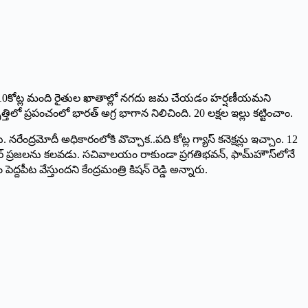
‌ ‌యోజన కింద 10కోట్ల మంది రైతుల ఖాతాల్లో నగదు జమ చేయడం హర్షణీయమని
తిలో ప్రపంచంలో భారత్‌ అ‌గ్ర భాగాన నిలిచింది. 20 లక్షల ఇల్లు కట్టించాం.
నరేంద్రమోదీ అధికారంలోకి వొచ్చాక..పది కోట్ల గ్యాస్‌ ‌కనెక్షన్లు ఇచ్చాం. 12
సీఆర్‌ ‌ప్రజలను కలవడు. సచివాలయం రాకుండా ప్రగతిభవన్‌, ‌ఫామ్‌హౌస్‌లోనే
ీట వేస్తుందని కేంద్రమంత్రి కిషన్‌ ‌రెడ్డి అన్నారు.