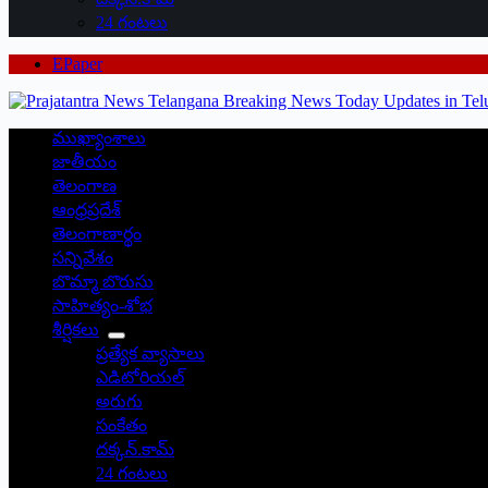
24 గంటలు
EPaper
ముఖ్యాంశాలు
జాతీయం
తెలంగాణ
ఆంధ్రప్రదేశ్
తెలంగాణార్థం
సన్నివేశం
బొమ్మా బొరుసు
సాహిత్యం-శోభ
శీర్షికలు
ప్రత్యేక వ్యాసాలు
ఎడిటోరియల్
అరుగు
సంకేతం
దక్కన్.కామ్
24 గంటలు