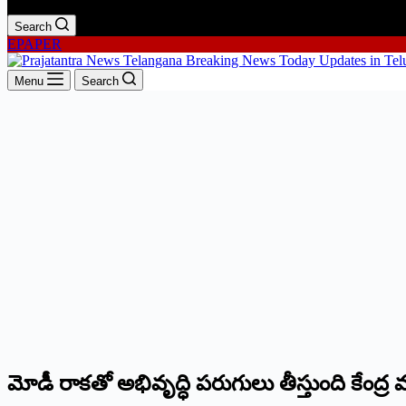
Search
EPAPER
Menu
Search
మోడీ రాకతో అభివృద్ధి పరుగులు తీస్తుంది కేంద్ర మంత్ర