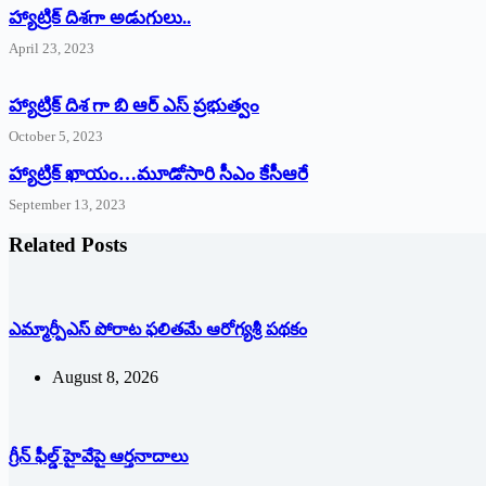
‌హ్యాట్రిక్‌ ‌దిశగా అడుగులు..
April 23, 2023
హ్యాట్రిక్ దిశ గా బి ఆర్ ఎస్ ప్రభుత్వం
October 5, 2023
హ్యాట్రిక్‌ ‌ఖాయం…మూడోసారి సీఎం కేసీఆరే
September 13, 2023
Related Posts
ఎమ్మార్పీఎస్ పోరాట ఫలితమే ఆరోగ్యశ్రీ పథకం
August 8, 2026
గ్రీన్ ఫీల్డ్ హైవేపై ఆర్తనాదాలు