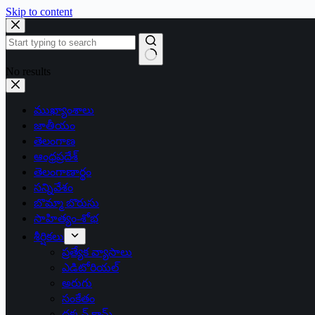
Skip to content
No results
ముఖ్యాంశాలు
జాతీయం
తెలంగాణ
ఆంధ్రప్రదేశ్
తెలంగాణార్థం
సన్నివేశం
బొమ్మా బొరుసు
సాహిత్యం-శోభ
శీర్షికలు
ప్రత్యేక వ్యాసాలు
ఎడిటోరియల్
అరుగు
సంకేతం
దక్కన్.కామ్