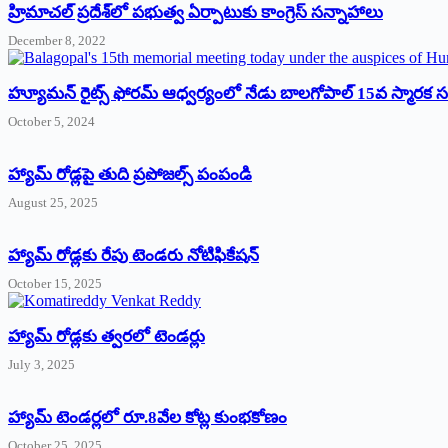
‌హ్రిమాచల్‌ ‌ప్రదేశ్‌లో పభుత్వ ఏర్పాటుకు కాంగ్రెస్‌ ‌సన్నాహాలు
December 8, 2022
హ్యూమన్‌ రైట్స్‌ ఫోరమ్‌ ఆధ్వర్యంలో నేడు బాలగోపాల్‌ 15వ స్మారక
October 5, 2024
హ్యామ్‌ రోడ్లపై తుది ప్రపోజల్స్‌ పంపండి
August 25, 2025
హ్యామ్‌ రోడ్లకు రేపు టెండరు నోటిఫికేషన్‌
October 15, 2025
హ్యామ్‌ రోడ్లకు త్వరలో టెండర్లు
July 3, 2025
హ్యామ్‌ ‌టెండర్లలో రూ.8వేల కోట్ల కుంభకోణం
October 25, 2025