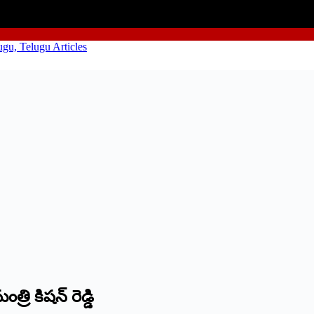
ి కిషన్‌ ‌రెడ్డి