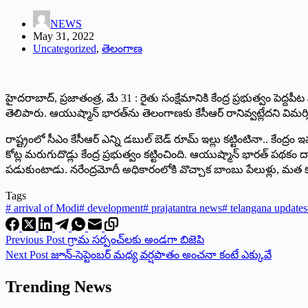
NEWS
May 31, 2022
Uncategorized
,
తెలంగాణ
హైదరాబాద్‌, ‌ప్రజాతంత్ర, మే 31 : రైతు సంక్షేమానికి కేంద్ర ప్రభుత్వం పెద
తెలిపారు. ఆయుష్మాన్‌ ‌భారత్‌ను తెలంగాణకు కేసీఆర్‌ ‌రానివ్వట్లేదని విమర్
రాష్ట్రంలో సీఎం కేసీఆర్‌ ఎన్ని డబుల్‌ ‌బెడ్‌ ‌రూమ్‌ ఇల్లు కట్టింటినా.. కే
కోట్ల మరుగుదొడ్లు కేంద్ర ప్రభుత్వం కట్టించింది. ఆయుష్మాన్‌ ‌భారత్‌ ‌
పడుకుంటాడు. నరేంద్రమోదీ అధికారంలోకి వొచ్చాక బాంబు పేలుళ్లు, మత కలహాలు లే
Tags
#
arrival of Modi
#
development
#
prajatantra news
#
telangana updates
Previous
Post
‌గ్రామ సర్పంచ్‌లకు అండగా బిజెపి
Next
Post
జూన్‌-‌సెప్టెంబర్‌ ‌మధ్య వర్షపాతం అంచనా కంటే ఎక్కువే
Trending News