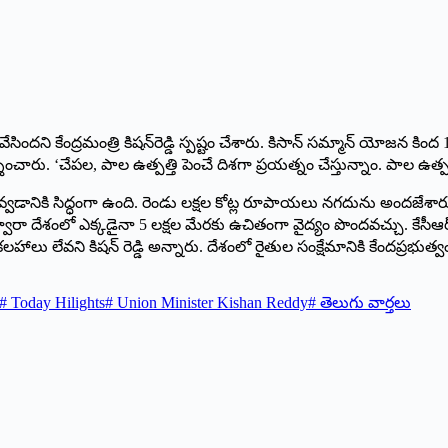
్దపీట వేసిందని కేంద్రమంత్రి కిషన్‌రెడ్డి స్పష్టం చేశారు. కిసాన్‌ ‌సమ్మాన్
శించారు. ‘చేపల, పాల ఉత్పత్తి పెంచే దిశగా ప్రయత్నం చేస్తున్నాం. పాల ఉత్పత్
ంద్రం ఇవ్వడానికి సిద్ధంగా ఉంది. రెండు లక్షల కోట్ల రూపాయలు నగదును అందజేశారు. 
పథకం ద్వారా దేశంలో ఎక్కడైనా 5 లక్షల మేరకు ఉచితంగా వైద్యం పొందవచ్చు. కే
వని కిషన్‌ ‌రెడ్డి అన్నారు. దేశంలో రైతుల సంక్షేమానికి కేందప్రభుత్వం పెద్దప
#
Today Hilights
#
Union Minister Kishan Reddy
#
తెలుగు వార్తలు