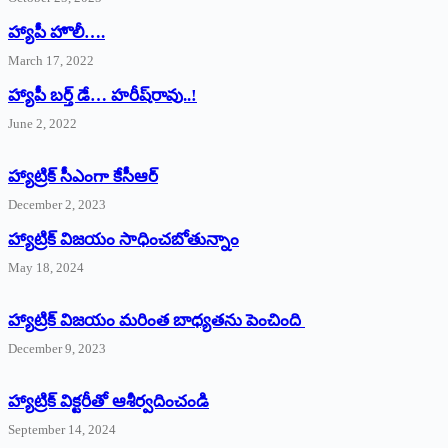
హ్యాపీ హొలీ….
March 17, 2022
హ్యాపీ బర్త్ ‌డే… హరీష్‌రావు..!
June 2, 2022
హ్యాట్రిక్‌ ‌సీఎంగా కేసీఆర్‌
December 2, 2023
హ్యాట్రిక్‌ విజయం సాధించబోతున్నాం
May 18, 2024
హ్యాట్రిక్ విజయం మరింత బాధ్యతను పెంచింది
December 9, 2023
హ్యాట్రిక్‌ ‌విక్టరీతో ఆశీర్వదించండి
September 14, 2024