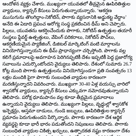
ఆందోళన వ్యక్తం చేశారు. ముఖ్యంగా యువతలో తీవ్రమైన ఊపిరితిత్తుల
వ్యాధులు, క్యాన్సర్ కేసులు పెరుగుతున్నాయన్నారు. ‘ఆకర్షణ
ముసుగును తొలగిద్దాం-నికోటిన్, పొగాకు వ్యసనానికి అడ్డుకట్ట వేద్దాం’
అనేది ఈ ఏడాది ప్రపంచ ఆరోగ్య సంస్థ ప్రకటించిన థీమ్ అని చెప్పారు.
పిల్లలు, యువతను ఆకర్షించేందుకు పొగాకు, నికోటిన్ ఉత్పత్తుల తయారీ
సంస్థలు ఫ్లేవర్డ్ ఉత్పత్తులు, వేపింగ్ పరికరాలు, నికోటిన్ పౌచ్‌లు,
ఆకర్షణీయమైన ప్యాకేజింగ్, డిజిటల్ మార్కెటింగ్ వంటి మార్గాలను
వినియోగిస్తున్నాయని ఈ థీమ్ ప్రాధాన్యంగా చర్చిస్తోంది. పొగాకు వల్ల
కలిగే ప్రమాదాలపై అవగాహన పెరిగినప్పటికీ దేశం ఇప్పటికీ పెద్ద ప్రజారోగ్య
సవాలును ఎదుర్కొంటోందని వైద్యులు తెలిపారు. దేశంలో సుమారు 26.7
కోట్ల మంది పొగాకు ఉత్పత్తులను వినియోగిస్తుండగా ప్రతి సంవత్సరం 13
లక్షల మందికి పైగా పొగాకు సంబంధిత వ్యాధుల కారణంగా
మరణిస్తున్నారని వివరించారు. ముఖ్యంగా 30-40 ఏళ్ల వయస్సు వారిలో
శ్వాసకోశ వ్యాధులు, క్యాన్సర్ కేసులు ఎక్కువగా నమోదవుతున్నాయని
తెలిపారు. పరోక్ష ధూమపానం వల్ల కూడా తీవ్రమైన ప్రమాదాలు
ఉన్నాయని వైద్యులు తెలిపారు. ముఖ్యంగా పిల్లలు, వృద్ధుల్లో శ్వాసకోశ
ఇన్ఫెక్షన్లు, ఆస్తమా దాడులు, గుండె జబ్బులు, ఊపిరితిత్తుల క్యాన్సర్
ప్రమాదం పెరుగుతుందని పేర్కొన్నారు. పొగాకు కారణంగా దేశ ఆర్థిక
వ్యవస్థపై కూడా భారీ భారం పడుతోందని నిపుణులు తెలిపారు. పొగాకు
సంబంధిత వ్యాధుల చికిత్స ఖర్చులు, ఉత్పాదకత నష్టం కారణంగా దేశం