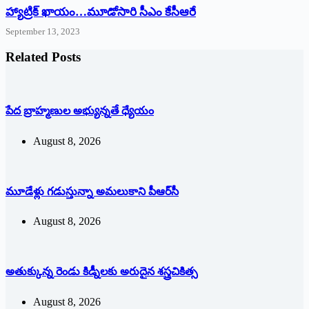
హ్యాట్రిక్‌ ‌ఖాయం…మూడోసారి సీఎం కేసీఆరే
September 13, 2023
Related Posts
పేద బ్రాహ్మణుల అభ్యున్నతే ధ్యేయం
August 8, 2026
మూడేళ్లు గ‌డుస్తున్నా అమ‌లుకాని పీఆర్‌సీ
August 8, 2026
అతుక్కున్న రెండు కిడ్నీలకు అరుదైన శస్త్రచికిత్స
August 8, 2026