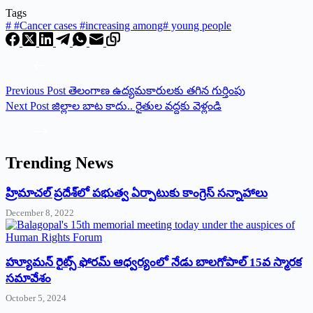
Tags
#
#Cancer cases #increasing among# young people
Previous
Post
తెలంగాణ ఉద్యమకారులకు తగిన గుర్తింపు
Next
Post
జిల్లాల బాట కాదు.. రైతుల వద్దకు వెళ్లండి
Trending News
‌హ్రిమాచల్‌ ‌ప్రదేశ్‌లో పభుత్వ ఏర్పాటుకు కాంగ్రెస్‌ ‌సన్నాహాలు
December 8, 2022
హ్యూమన్‌ రైట్స్‌ ఫోరమ్‌ ఆధ్వర్యంలో నేడు బాలగోపాల్‌ 15వ స్మారక
సమావేశం
October 5, 2024