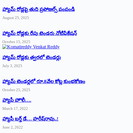
హ్యామ్‌ రోడ్లపై తుది ప్రపోజల్స్‌ పంపండి
August 25, 2025
హ్యామ్‌ రోడ్లకు రేపు టెండరు నోటిఫికేషన్‌
October 15, 2025
హ్యామ్‌ రోడ్లకు త్వరలో టెండర్లు
July 3, 2025
హ్యామ్‌ ‌టెండర్లలో రూ.8వేల కోట్ల కుంభకోణం
October 25, 2025
హ్యాపీ హొలీ….
March 17, 2022
హ్యాపీ బర్త్ ‌డే… హరీష్‌రావు..!
June 2, 2022