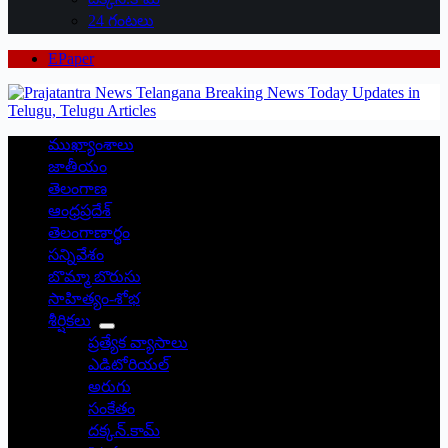
24 గంటలు
EPaper
ముఖ్యాంశాలు
జాతీయం
తెలంగాణ
ఆంధ్రప్రదేశ్
తెలంగాణార్థం
సన్నివేశం
బొమ్మా బొరుసు
సాహిత్యం-శోభ
శీర్షికలు
ప్రత్యేక వ్యాసాలు
ఎడిటోరియల్
అరుగు
సంకేతం
దక్కన్.కామ్