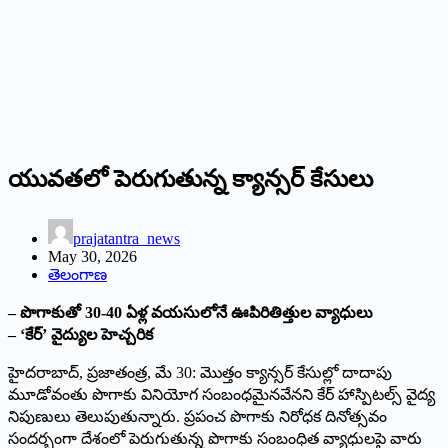
యువతలో పెరుగుతున్న క్యాన్సర్ కేసులు
prajatantra_news
May 30, 2026
తెలంగాణ
– పొగాకుతో 30-40 ఏళ్ల వయసులోనే ఊపిరితిత్తుల వ్యాధులు
– ‘కేర్’ వైద్యుల హెచ్చరిక
హైదరాబాద్, ప్రజాతంత్ర, మే 30: మొత్తం క్యాన్సర్ కేసుల్లో దాదాపు
మూడోవంతు పొగాకు వినియోగ సంబంధమైనవేనని కేర్ హాస్పిటల్స్ వైద్య
నిపుణులు తెలుపుతున్నారు. ప్రపంచ పొగాకు నిరోధక దినోత్సవం
సందర్భంగా దేశంలో పెరుగుతున్న పొగాకు సంబంధిత వ్యాధులపై వారు