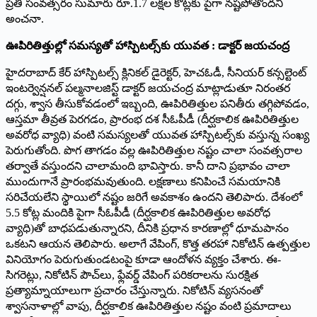
ప్రతి సంవత్సరం సుమారు రూ.1.7 లక్షల కోట్లకు పైగా నష్టపోతోందని
అంచనా.
ఊపిరితిత్తుల్లో సమస్యతో హాస్పిటల్స్‌కు యువత : డాక్టర్ జయచంద్ర
హైదరాబాద్ కేర్ హాస్పిటల్స్ క్లినికల్ డైరెక్టర్, హెచఓడీ, సీనియర్ కన్సల్టెంట్
ఇంటర్వెన్షనల్ పల్మనాలజిస్ట్ డాక్టర్ జయచంద్ర మాట్లాడుతూ నిరంతర
దగ్గు, శ్వాస తీసుకోవడంలో ఇబ్బంది, ఊపిరితిత్తుల పనితీరు తగ్గిపోవడం,
ఆస్తమా తీవ్రత పెరగడం, ప్రారంభ దశ సీఓపీడీ (దీర్ఘకాలిక ఊపిరితిత్తుల
అవరోధ వ్యాధి) వంటి సమస్యలతో యువత హాస్పిటల్స్‌కు వస్తున్న సంఖ్య
పెరుగుతోంది. పొగ తాగడం వల్ల ఊపిరితిత్తుల నష్టం చాలా సంవత్సరాల
తర్వాతే వస్తుందని చాలామంది భావిస్తారు. కానీ దాని ప్రభావం చాలా
ముందుగానే ప్రారంభమవుతుంది. లక్షణాలు కనిపించే సమయానికి
సరిచేయలేని స్థాయిలో నష్టం జరిగే అవకాశం ఉందని తెలిపారు. దేశంలో
5.5 కోట్ల మందికి పైగా సీఓపీడీ (దీర్ఘకాలిక ఊపిరితిత్తుల అవరోధ
వ్యాధి)తో బాధపడుతున్నారని, దీనికి ప్రధాన కారణాల్లో ధూమపానం
ఒకటని ఆయన తెలిపారు. అలాగే వేపింగ్, కొత్త తరహా నికోటిన్ ఉత్పత్తుల
వినియోగం పెరుగుతుండటంపై కూడా ఆందోళన వ్యక్తం చేశారు. ఈ-
సిగరెట్లు, నికోటిన్ పౌచ్‌లు, ఫ్లేవర్డ్ వేపింగ్ పరికరాలను సురక్షిత
ప్రత్యామ్నాయాలుగా ప్రచారం చేస్తున్నారు. నికోటిన్ వ్యసనంతో
శ్వాసనాళాల్లో వాపు, దీర్ఘకాలిక ఊపిరితిత్తుల నష్టం వంటి ప్రమాదాలు