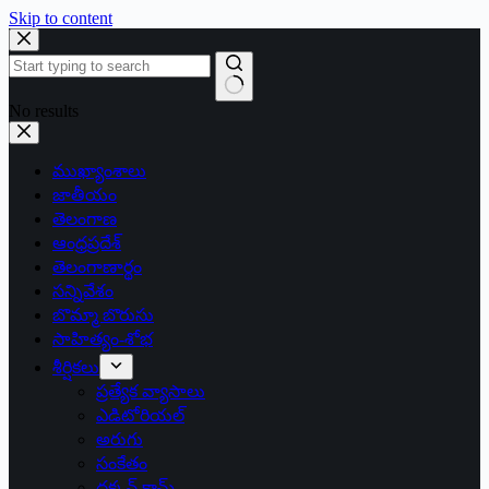
Skip to content
No results
ముఖ్యాంశాలు
జాతీయం
తెలంగాణ
ఆంధ్రప్రదేశ్
తెలంగాణార్థం
సన్నివేశం
బొమ్మా బొరుసు
సాహిత్యం-శోభ
శీర్షికలు
ప్రత్యేక వ్యాసాలు
ఎడిటోరియల్
అరుగు
సంకేతం
దక్కన్.కామ్