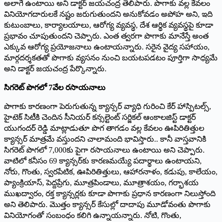
అలాగే ఉంటాయి అని డాక్టర్ జయచంద్ర తెలిపారు. పొగాకు వల్ల కేవలం
వినియోగదారులకే నష్టం జరుగుతుందని అనుకోవడం అపోహ అని, ఇది
కుటుంబాలు, కార్యాలయాలు, ఆరోగ్య వ్యవస్థ, దేశ ఆర్థిక వ్యవస్థపై కూడా
ప్రభావం చూపుతుందని చెప్పారు. ఎంత త్వరగా పొగాకు మానేస్తే అంత
ఎక్కువ ఆరోగ్య ప్రయోజనాలు ఉంటాయన్నారు. సరైన వైద్య సహాయం,
మార్గదర్శకతతో పొగాకు వ్యసనం నుంచి బయటపడటం పూర్తిగా సాధ్యమే
అని డాక్టర్ జయచంద్ర పేర్కొన్నారు.
సిగరెట్ పొగలో 7వేల రసాయనాలు
పొగాకు కారణంగా పెరుగుతున్న క్యాన్సర్ వ్యాధి గురించి కేర్ హాస్పిటల్స్,
హైటెక్ సిటీకి చెందిన సీనియర్ కన్సల్టెంట్ సర్జికల్ ఆంకాలజిస్ట్ డాక్టర్
యుగందర్ రెడ్డి మాట్లాడుతూ పొగ తాగడం వల్ల కేవలం ఊపిరితిత్తుల
క్యాన్సర్ మాత్రమే వస్తుందని చాలామంది భావిస్తారు.. కానీ వాస్తవానికి
సిగరెట్ పొగలో 7,000కు పైగా రసాయనాలు ఉంటాయి అని చెప్పారు.
వాటిలో కనీసం 69 క్యాన్సర్‌కు కారణమయ్యే పదార్థాలు ఉంటాయని,
నోరు, గొంతు, స్వరపేటిక, ఊపిరితిత్తులు, ఆహారనాళం, కడుపు, కాలేయం,
ప్యాంక్రియాస్, పెద్దప్రేగు, మూత్రపిండాలు, మూత్రాశయం, గర్భాశయ
ముఖద్వారం, రక్త క్యాన్సర్లకు కూడా పొగాకు ప్రధాన కారణంగా నిలుస్తోంది
అని తెలిపారు. మొత్తం క్యాన్సర్ కేసుల్లో దాదాపు మూడోవంతు పొగాకు
వినియోగంతో సంబంధం కలిగి ఉన్నాయన్నారు. నోటి, గొంతు,