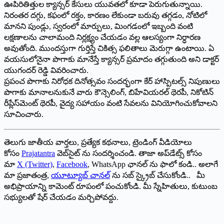
ఊపిరితిత్తుల క్యాన్సర్ కేసులు యువతలో కూడా పెరుగుతున్నాయి.
నిరంతర దగ్గు, కఫంలో రక్తం, కారణం లేకుండా బరువు తగ్గడం, నోటిలో
మానని పుండ్లు, స్వరంలో మార్పులు, మింగడంలో ఇబ్బంది వంటి
లక్షణాలను చాలామంది నిర్లక్ష్యం చేయడం వల్ల ఆలస్యంగా నిర్ధారణ
అవుతోంది. ముందస్తుగా గుర్తిస్తే చికిత్స ఫలితాలు మెరుగ్గా ఉంటాయి. ఏ
వయసులోనైనా పొగాకు మానేస్తే క్యాన్సర్ ప్రమాదం తగ్గుతుంది అని డాక్టర్
యుగందర్ రెడ్డి వివరించారు.
ప్రపంచ పొగాకు నిరోధక దినోత్సవం సందర్భంగా కేర్ హాస్పిటల్స్ నిపుణులు
పొగాకు మానాలనుకునే వారు కౌన్సెలింగ్, బిహేవియరల్ థెరపీ, నికోటిన్
రీప్లేస్‌మెంట్ థెరపీ, వైద్య సహాయం వంటి సేవలను వినియోగించుకోవాలని
సూచించారు.
తెలుగు జాతీయ వార్తలు, ప్రత్యేక కథనాలు, ట్రెండింగ్ వీడియోలు
కోసం
Prajatantra
వెబ్‌సైట్ ను సందర్శించండి. తాజా అప్‌డేట్స్ కోసం
మా
X (Twitter)
,
Facebook
, WhatsApp ఛానల్ ను ఫాలో కండి.. అలాగే
మా ప్రజాతంత్ర,
యూట్యూబ్ చానల్
ను సబ్ స్క్రైబ్ చేసుకోండి.. మీ
అభిప్రాయాన్ని కామెంట్ రూపంలో పంచుకోండి. మీ స్నేహితులు, కుటుంబ
సభ్యులతో షేర్ చేయడం మర్చిపోవద్దు.