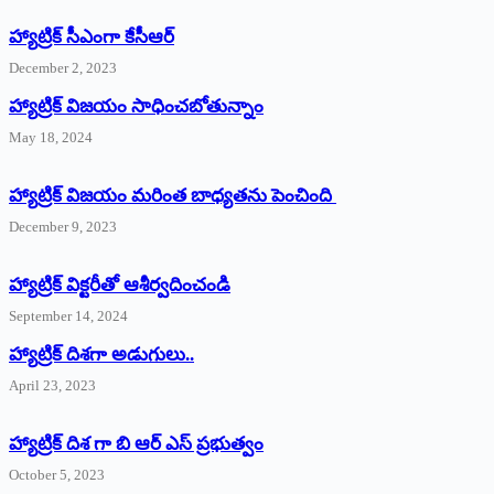
హ్యాట్రిక్‌ ‌సీఎంగా కేసీఆర్‌
December 2, 2023
హ్యాట్రిక్‌ విజయం సాధించబోతున్నాం
May 18, 2024
హ్యాట్రిక్ విజయం మరింత బాధ్యతను పెంచింది
December 9, 2023
హ్యాట్రిక్‌ ‌విక్టరీతో ఆశీర్వదించండి
September 14, 2024
‌హ్యాట్రిక్‌ ‌దిశగా అడుగులు..
April 23, 2023
హ్యాట్రిక్ దిశ గా బి ఆర్ ఎస్ ప్రభుత్వం
October 5, 2023