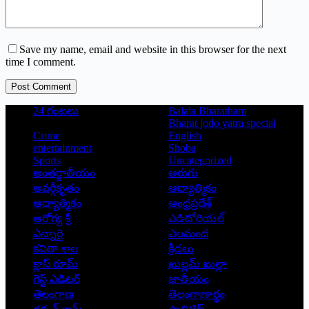
Save my name, email and website in this browser for the next
time I comment.
Post Comment
24 గంటలు
Balala Bharatham
Bharat jodo yatra special
Crime
English
entertainment
Shoba
Sports
Uncategorized
అంతర్జాతీయం
అరుగు
అవర్గీకృతం
ఆద్యాత్మికం
ఆధ్యాత్మికం
ఆంధ్రప్రదేశ్
ఆరోగ్య శ్రీ
ఎడిటోరియల్
ఎన్నారై
ఎలమంద
కవితా శాల
క్రీడలు
క్లాస్ రూమ్
ఖుల్లమ్ ఖుల్లా
గెస్ట్ ఎడిటర్
జాతీయం
తెలంగాణ
తెలంగాణార్థం