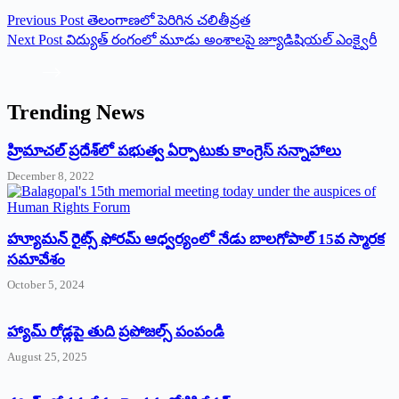
Previous
Post
తెలంగాణలో పెరిగిన చలితీవ్రత
Next
Post
విద్యుత్‌ రంగంలో మూడు అంశాలపై జ్యూడిషియల్‌ ఎంక్వైరీ
Trending News
‌హ్రిమాచల్‌ ‌ప్రదేశ్‌లో పభుత్వ ఏర్పాటుకు కాంగ్రెస్‌ ‌సన్నాహాలు
December 8, 2022
హ్యూమన్‌ రైట్స్‌ ఫోరమ్‌ ఆధ్వర్యంలో నేడు బాలగోపాల్‌ 15వ స్మారక
సమావేశం
October 5, 2024
హ్యామ్‌ రోడ్లపై తుది ప్రపోజల్స్‌ పంపండి
August 25, 2025