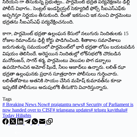
సీరియస్‌ ‌గా తీసుకున్న ప్రభుత్వం.. పార్లమెంట్‌ ‌భద్రత పర్యవేక్షణను ఢిల్లీ
పోలీస్‌ ‌విభాగం.. సెంట్రల్‌ ఇం‌డస్టియ్రల్‌ ‌సెక్యూరిటీ ఫోర్స్ ‌సీఐఎస్‌ఎఫ్‌కు
అప్పగిస్తూ నిర్ణయం తీసుకుంది. దీంతో ఇకనుంచి ఇక నుంచి పార్లమెంటు
భద్రతను సీఐఎస్‌ఎఫ్‌ ‌పర్యవేక్షించనుంది.
కాగా, పార్లమెంట్‌ ‌భద్రతా ఉల్లంఘన కేసులో నలుగురు నిందితులకు 15
రోజుల రిమాండ్‌ను ఢిల్లీ కోర్టు పొడిగించింది. శీతాకాల సమావేశాలు
జరుగుతున్న సమయంలో పార్లమెంట్‌లో భారీ భద్రతా లోపం బయటపడిన
విషయం తెలిసిందే. అరెస్టయిన నిందితుల్లో లోక్‌సభలోకి చొరబడిన
మనోరంజన్‌, ‌సాగర్‌ ‌శర్మ, పార్లమెంటు వెలుపల పొగ డబ్బాలు
ఉపయోగించిన అమోల్‌ ‌షిండే, నీలం ఆజాద్‌లు ఉన్నారు. లలిత్‌ ‌ఝా
భద్రతా ఉల్లంఘనకు ప్రధాన సూత్రధారిగా పోలీసులు గుర్తించారు.
లలిత్‌తోపాటు అతనికి సాయం చేసిన మహేష్‌ ‌కుమావత్‌ను కూడా
ఇప్పటికే పోలీసులు అదుపులోకి తీసుకొని విచారిస్తున్నారు.
Tags
#
Breaking News Now
#
prajatantra news
#
Security of Parliament is
now handed over to CISF
#
telangana updates
#
telugu kavithalu
#
Today Hilights