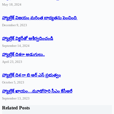
May 18, 2024
హ్యాట్రిక్ విజయం మరింత బాధ్యతను పెంచింది
December 9, 2023
హ్యాట్రిక్‌ ‌విక్టరీతో ఆశీర్వదించండి
September 14, 2024
‌హ్యాట్రిక్‌ ‌దిశగా అడుగులు..
April 23, 2023
హ్యాట్రిక్ దిశ గా బి ఆర్ ఎస్ ప్రభుత్వం
October 5, 2023
హ్యాట్రిక్‌ ‌ఖాయం…మూడోసారి సీఎం కేసీఆరే
September 13, 2023
Related Posts