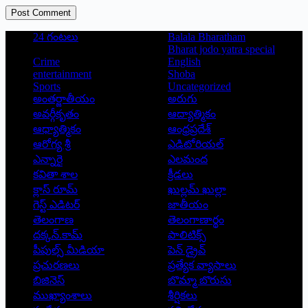
Post Comment
24 గంటలు
Balala Bharatham
Bharat jodo yatra special
Crime
English
entertainment
Shoba
Sports
Uncategorized
అంతర్జాతీయం
అరుగు
అవర్గీకృతం
ఆద్యాత్మికం
ఆధ్యాత్మికం
ఆంధ్రప్రదేశ్
ఆరోగ్య శ్రీ
ఎడిటోరియల్
ఎన్నారై
ఎలమంద
కవితా శాల
క్రీడలు
క్లాస్ రూమ్
ఖుల్లమ్ ఖుల్లా
గెస్ట్ ఎడిటర్
జాతీయం
తెలంగాణ
తెలంగాణార్థం
దక్కన్.కామ్
పాలిటిక్స్
పీపుల్స్ ‌మీడియా
పెన్ డ్రైవ్
ప్రచురణలు
ప్రత్యేక వ్యాసాలు
బిజినెస్
బొమ్మా బొరుసు
ముఖ్యాంశాలు
శీర్షికలు