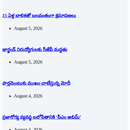
15 ఏళ్ల బాలికతో బలవంతంగా క్షమాపణలు
August 5, 2026
జార్ఖండ్‌ ‌నిరుద్యోగులకు సీజేపీ మద్దతు
August 5, 2026
పార్లమెంటుకు ముఖం చాటేస్తున్న మోదీ
August 4, 2026
ప్రజారోగ్య వ్యవస్థ బలోపేతానికి ‘పీఎం అభిమ్‌’
August 4, 2026