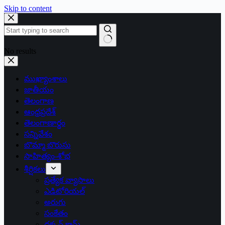
Skip to content
No results
ముఖ్యాంశాలు
జాతీయం
తెలంగాణ
ఆంధ్రప్రదేశ్
తెలంగాణార్థం
సన్నివేశం
బొమ్మా బొరుసు
సాహిత్యం-శోభ
శీర్షికలు
ప్రత్యేక వ్యాసాలు
ఎడిటోరియల్
అరుగు
సంకేతం
దక్కన్.కామ్