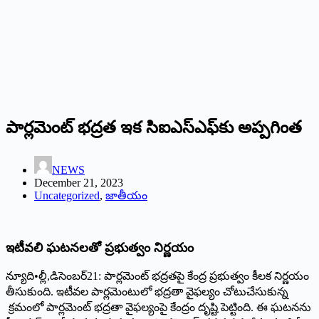
పార్లమెంట్‌ ‌భద్రత ఇక సిఐఎస్‌ఎఫ్‌కు అప్పగింత
NEWS
December 21, 2023
Uncategorized
,
జాతీయం
ఇటీవలి ఘటనలతో ప్రభుత్వం నిర్ణయం
న్యూది•ల్లీ,డిసెంబర్‌21: ‌పార్లమెంట్‌ ‌భద్రతపై కేంద్ర ప్రభుత్వం కీలక నిర్ణయం
తీసుకుంది. ఇటీవల పార్లమెంటులో భద్రతా వైఫల్యం చోటుచేసుకున్న
క్రమంలో పార్లమెంట్‌ ‌భద్రతా వైఫల్యంపై కేంద్రం దృష్టి పెట్టింది. ఈ ఘటనను