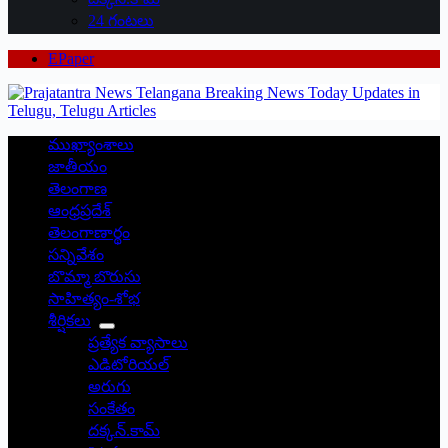
24 గంటలు
EPaper
ముఖ్యాంశాలు
జాతీయం
తెలంగాణ
ఆంధ్రప్రదేశ్
తెలంగాణార్థం
సన్నివేశం
బొమ్మా బొరుసు
సాహిత్యం-శోభ
శీర్షికలు
ప్రత్యేక వ్యాసాలు
ఎడిటోరియల్
అరుగు
సంకేతం
దక్కన్.కామ్