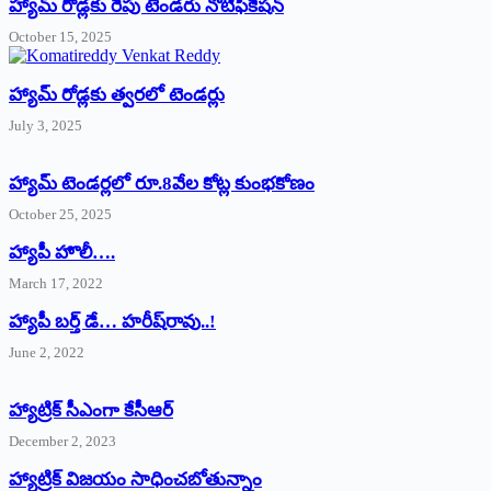
హ్యామ్‌ రోడ్లకు రేపు టెండరు నోటిఫికేషన్‌
October 15, 2025
హ్యామ్‌ రోడ్లకు త్వరలో టెండర్లు
July 3, 2025
హ్యామ్‌ ‌టెండర్లలో రూ.8వేల కోట్ల కుంభకోణం
October 25, 2025
హ్యాపీ హొలీ….
March 17, 2022
హ్యాపీ బర్త్ ‌డే… హరీష్‌రావు..!
June 2, 2022
హ్యాట్రిక్‌ ‌సీఎంగా కేసీఆర్‌
December 2, 2023
హ్యాట్రిక్‌ విజయం సాధించబోతున్నాం