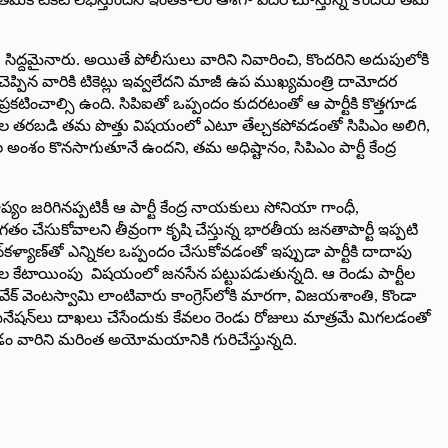
కు సిద్దమైనారు. అయితే పోలీసులు వారిని నివారించి, కొందరిని అదుపులోకి
ు చెప్పిన వారికి టికెట్లు ఇవ్వలేదని మాజీ ఉప ముఖ్యమంత్రి దామోదర
కటించాల్సి ఉంది. సిపిఐతో ఒప్పందం కుదరటంతో ఆ పార్టీకి కొత్తగూడ
ి. రోజుల తరబడి తమ పొత్తు విషయంలో ఎటూ తేల్చకపోవడంతో సిపిఎం అలిగి,
అంశం కొనసాగుతూనే ఉందని, తమ అధిష్టానం, సిపిఎం పార్టీ కేంద్ర
్యం జరిగినప్పటికీ ఆ పార్టీ కేంద్ర నాయకులు సోనియా గాంధీ,
హస్తగతం చేసుకోవాలని తీవ్రంగా కృషి చేస్తున్న భారతీయ జనతాపార్టీ ఇప్పటి
ళ్యాణ్‌తో ఎన్నికల ఒప్పందం చేసుకోవడంతో ఇప్పుడా పార్టీకి దాదాపు
నాల కేటాయింపు విషయంలో జనసేన పట్టుపడుతున్నది. ఆ రెండు పార్టీల
ేక్‌ ‌వెంటస్వామి లాంటివారు కాంగ్రెస్‌లోకి మారగా, విజయశాంతి, కొండా
. నామినేషన్‌లు దాఖలు చేసేందుకు కేవలం రెండు రోజులు మాత్రమే మిగలడంతో
ిగలడం వారిని మరింత అయోమయానికి గురిచేస్తున్నది.