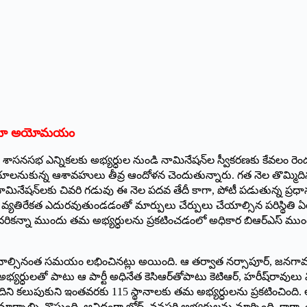
్లోనూ అయోమయం
ణ శాసనసభ ఎన్నికలకు అభ్యర్ధుల నుండి నామినేషన్‌ల స్వీకరణకు కేవలం రెం
లనుకున్న ఆశావహులు తీవ్ర ఆందోళన చెందుతున్నారు. గత నెల తొమ్మిదిన ఎన
నామినేషన్‌లకు చివరి గడువు ఈ నెల పదవ తేదీ కాగా, పోటీ పడుతున్న ప్రధాన 
ి వ్యతిరేకత ఎదురవుతుండడంతో మార్పులు చేర్పులు చేయాల్సిన పరిస్థితి ఏ
దరికన్నా ముందు తమ అభ్యర్ధులను ప్రకటించడంలో అధికార బిఆర్‌ఎస్‌ ‌ముం
ి కావాల్సినంత సమయం లభించినట్లు అయింది. ఆ తర్వాత నర్సాపూర్‌, ‌జనగామ
్యర్ధులతో పాటు ఆ పార్టీ అధినేత కెసిఆర్‌తోపాటు కెటిఆర్‌, ‌హరీష్‌రావులు
మందిని కలుపుకుని ఇంతవరకు 115 స్థానాలకు తమ అభ్యర్ధులను ప్రకటించింది
మార్చాల్సి వొస్తుంది. ఆవిధంగా బోద్‌, ‌వనపర్తి అభ్యర్థులను మార్చింది. క