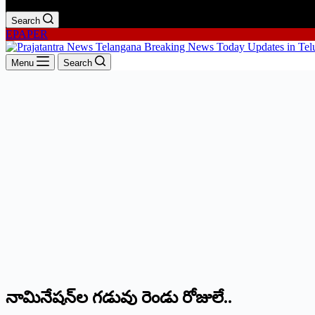
Search
EPAPER
Menu
Search
నామినేషన్‌ల గడువు రెండు రోజులే..