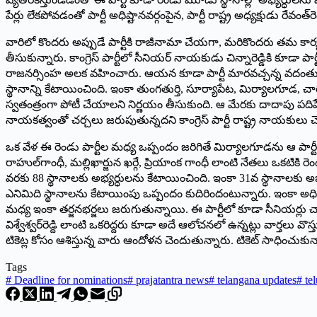
పేర్లు లేకపోవడంతో పార్టీ అధిష్టానవర్గంపైన, పార్టీ రాష్ట్ర అధ్యక్షుడు రేవంత్‌రె
వారిలో కొందరు అప్పుడే పార్టీకి రాజీనామా చేయగా, మరికొందరు తమ కార్యకర
తీసుకున్నారు. కాంగ్రెస్‌ ‌పార్టీలో సీనియర్‌ ‌నాయకుడు చిన్నారెడ్డికి 
రాజనర్సింహ అలక వహించారు. ఆయన కూడా పార్టీ మారవచ్చన్న వదంతులు వొస
స్థానాన్ని కేటాయించింది. ఇంకా తుంగతుర్తి, సూర్యాపేట, మిర్యాలగూడ, 
స్వతంత్రంగా పోటీ చేయాలని నిర్ణయం తీసుకుంది. ఆ మేరకు దాదాపు పదిహ
నాయకత్వంతో చర్చలు జరుపుతున్నదని కాంగ్రెస్‌ ‌పార్టీ రాష్ట్ర నాయకులు 
ఒక వేళ ఈ రెండు పార్టీల మధ్య ఒప్పందం జరిగితే మిర్యాలగూడను ఆ పార్టీక
రాహుల్‌గాంధీ, మల్లిఖార్జున ఖర్గే, ప్రియాంక గాంధీ లాంటి నేతలు ఒకటికి రెం
వరకు 88 స్థానాలకు అభ్యర్ధులను కేటాయించింది. ఇంకా 31వ స్థానాలకు అ
ఎనిమిది స్థానాలను కేటాయింపు ఒప్పందం కుదిరిందంటున్నారు. ఇంకా అధి
మధ్య ఇంకా తర్జనభర్జలు జరుగుతున్నాయి. ఈ పార్టీలో కూడా సీనియర్లు చాలా 
విశ్వేశ్వర్‌రెడ్ది లాంటి ఒకరిద్దరు కూడా అదే ఆలోచనలో ఉన్నట్లు వార్తల
టికెట్ల కోసం ఆశిస్తున్న వారు ఆందోళన చెందుతున్నారు. టికెట్‌ ‌సాధించు
Tags
#
Deadline for nominations
#
prajatantra news
#
telangana updates
#
tel