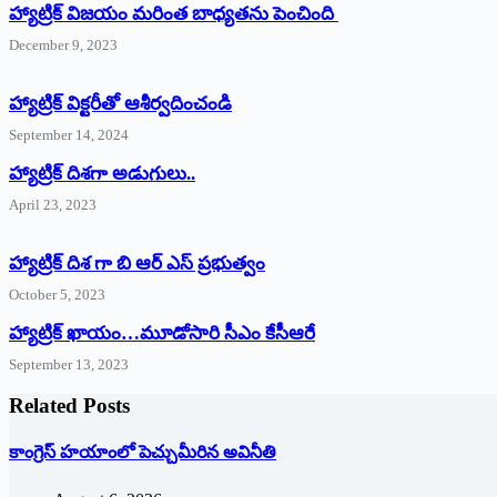
హ్యాట్రిక్ విజయం మరింత బాధ్యతను పెంచింది
December 9, 2023
హ్యాట్రిక్‌ ‌విక్టరీతో ఆశీర్వదించండి
September 14, 2024
‌హ్యాట్రిక్‌ ‌దిశగా అడుగులు..
April 23, 2023
హ్యాట్రిక్ దిశ గా బి ఆర్ ఎస్ ప్రభుత్వం
October 5, 2023
హ్యాట్రిక్‌ ‌ఖాయం…మూడోసారి సీఎం కేసీఆరే
September 13, 2023
Related Posts
కాంగ్రెస్ హయాంలో పెచ్చుమీరిన అవినీతి