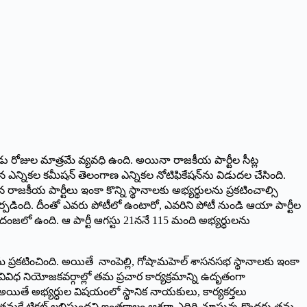
డు రోజుల మాత్రమే వ్యవధి ఉంది. అయినా రాజకీయ పార్టీల సీట్ల
్నికల కమీషన్‌ ‌తెలంగాణ ఎన్నికల నోటిఫికేషన్‌ను విడుదల చేసింది.
రాజకీయ పార్టీలు ఇంకా కొన్ని స్థానాలకు అభ్యర్థులను ప్రకటించాల్సి
ర్పడింది. దీంతో ఎవరు పోటీలో ఉంటారో, ఎవరిని పోటీ నుండి ఆయా పార్టీల
దంజలో ఉంది. ఆ పార్టీ ఆగస్టు 21ననే 115 మంది అభ్యర్ధులను
 ప్రకటించింది. అయితే నాంపెల్లి, గోషామహెల్‌ ‌శాసనసభ స్థానాలకు ఇంకా
 వివిధ నియోజకవర్గాల్లో తమ ప్రచార కార్యక్రమాన్ని ఉదృతంగా
. అయితే అభ్యర్ధుల విషయంలో స్థానిక నాయకులు, కార్యకర్తలు
ాగా, తమకే టికట్‌ ‌లభిస్తుందని ఇంతకాలం ఆశగా ఎదిరి చూస్తున్న కొందరు తమ