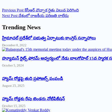
Previous
Post
కేసీఆర్‌ ‌వొచ్చాక రైతు విలువ పెరిగింది
Next
Post
దేశంలో రాజకీయ పరిణతి రాలేదు
Trending News
‌హ్రిమాచల్‌ ‌ప్రదేశ్‌లో పభుత్వ ఏర్పాటుకు కాంగ్రెస్‌ ‌సన్నాహాలు
December 8, 2022
హ్యూమన్‌ రైట్స్‌ ఫోరమ్‌ ఆధ్వర్యంలో నేడు బాలగోపాల్‌ 15వ స్మారక
October 5, 2024
హ్యామ్‌ రోడ్లపై తుది ప్రపోజల్స్‌ పంపండి
August 25, 2025
హ్యామ్‌ రోడ్లకు రేపు టెండరు నోటిఫికేషన్‌
October 15, 2025