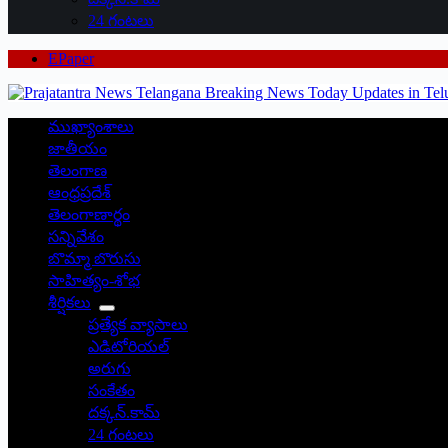
24 గంటలు
EPaper
ముఖ్యాంశాలు
జాతీయం
తెలంగాణ
ఆంధ్రప్రదేశ్
తెలంగాణార్థం
సన్నివేశం
బొమ్మా బొరుసు
సాహిత్యం-శోభ
శీర్షికలు
ప్రత్యేక వ్యాసాలు
ఎడిటోరియల్
అరుగు
సంకేతం
దక్కన్.కామ్
24 గంటలు