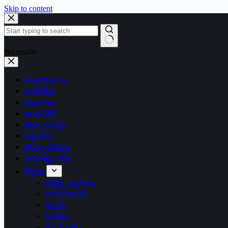
Skip to content
No results
ముఖ్యాంశాలు
జాతీయం
తెలంగాణ
ఆంధ్రప్రదేశ్
తెలంగాణార్థం
సన్నివేశం
బొమ్మా బొరుసు
సాహిత్యం-శోభ
శీర్షికలు
ప్రత్యేక వ్యాసాలు
ఎడిటోరియల్
అరుగు
సంకేతం
దక్కన్.కామ్