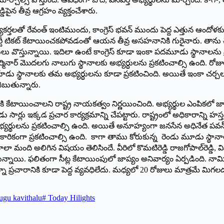
డ్డిపైన తీవ్ర ఆగ్రహం వ్యక్తంచేశారు.
్తలతో రేవంత్‌ ఇం‌టిముందు, కాంగ్రెస్‌ ‌భవన్‌ ‌ముందు పెద్ద ఎత్తున ఆందోళ
కూడా పార్టీ టికట్‌ ‌కేటాయించకపోవడంతో ఆయన తీవ్ర అసహనానికి గురైనారు. తాన
్తున్నాయి. ఇదిలా ఉంటే కాంగ్రెస్‌ ‌కూడా ఇంకా పదమూడు స్థానాలను ప్ర
చార్మినార్‌ ‌మొదలగు నాలుగు స్థానాలకు అభ్యర్ధులను ప్రకటించాల్సి ఉంద
ేడు స్థానాలకు తమ అభ్యర్ధులను కూడా ప్రకటించింది. అయితే ఇంకా చర్చల 
చెబుతున్నారు.
ి కేటాయించాలని రాష్ట్ర నాయకత్వం నిర్ణయించింది. అభ్యర్థుల ఎంపికలో జాప
డు సార్లు ఇక్కడ ప్రచార కార్యక్రమాన్ని చేపట్టారు. రాష్ట్రంలో అధికారాన్ని 
భ్యర్థులను ప్రకటించాల్సి ఉంది. అయితే అనూహ్యంగా జనసేన అధినేత పవన్‌క
కారికంగా ప్రకటించాల్సి ఉంది. కాగా తాము కోరుకున్న రెండు మూడు స్థా
మంది అలిగిన విషయం తెలిసిందే. వీరిలో కొమటిరెడ్డి రాజగోపాల్‌రెడ్డి, వివ
ు వొస్తున్నాయి. ఫలితంగా సీట్ల కేటాయింపులో జాప్యం అనివార్యం ఏర్పడింది
కున్నా ప్రచారానికి కూడా పెద్ద వ్యవధిలేదు. మధ్యలో 20 రోజులు మాత్రమే మ
ugu kavithalu
#
Today Hilights