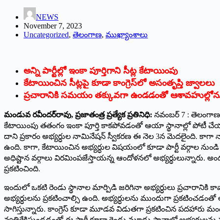
NEWS
November 7, 2023
Uncategorized
,
తెలంగాణ
,
ముఖ్యాంశాలు
అన్ని పార్టీల్లో ఇంకా పూర్తిగాని సీట్ల కేటాయింపు
కేటాయించిన సీట్లపై కూడా కాంగ్రెస్‌లో అసంతృప్తి జ్వాలలు
ప్రచారానికి సమయం తక్కువగా ఉండడంతో ఆశావహుల
మండువ రవీందర్‌రావు, ప్రజాతంత్ర ప్రత్యేక ప్రతినిధి:
నవంబర్‌ 7 : ‌తెలంగా
కేటాయింపు తతంగం ఇంకా పూర్తి కాకపోవడంతో ఆయా స్థానాల్లో పోటీ చేయా
దాని ప్రకారం అభ్యర్ధుల నామినేషన్‌ ‌స్వీకరణ ఈ నెల 3న మెదలైంది. కాగా 
ఉంది. కాగా, కేటాయించిన అభ్యర్ధుల విషయంలో కూడా పార్టీ వర్గాల నుండ
అధిష్టాన వర్గాలు విరమింపజేస్తాయన్న ఆందోళనలో అభ్యర్ధులున్నారు. అం
ప్రకటించింది.
ఇందులో ఒకటి రెండు స్థానాల మార్పిడి జరిగినా అభ్యర్ధులు ప్రచారానిక
అభ్యర్ధులను ప్రకటించాల్సి ఉంది. అభ్యర్ధులను ముందుగా ప్రకటించడంతో అభ
సాగిస్తున్నారు. కాంగ్రెస్‌ ‌కూడా మూడవ విడుతగా ప్రకటించిన పదహారు 
వ్యతిరేకిస్తుండడంతో ఈ పార్టీ కూడా రెండు మూడు స్థానాల్లో అభ్యర్ధులను 