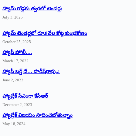
హ్యామ్‌ రోడ్లకు త్వరలో టెండర్లు
July 3, 2025
హ్యామ్‌ ‌టెండర్లలో రూ.8వేల కోట్ల కుంభకోణం
October 25, 2025
హ్యాపీ హొలీ….
March 17, 2022
హ్యాపీ బర్త్ ‌డే… హరీష్‌రావు..!
June 2, 2022
హ్యాట్రిక్‌ ‌సీఎంగా కేసీఆర్‌
December 2, 2023
హ్యాట్రిక్‌ విజయం సాధించబోతున్నాం
May 18, 2024