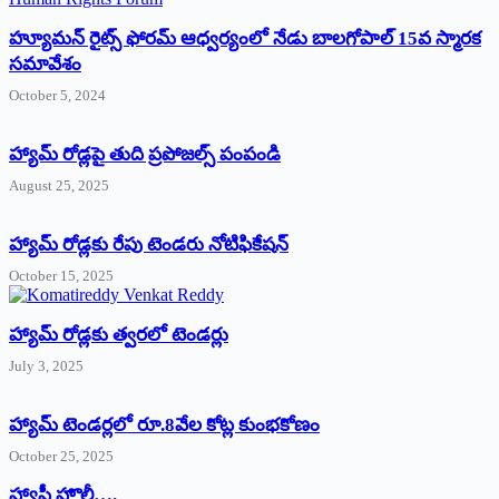
హ్యూమన్‌ రైట్స్‌ ఫోరమ్‌ ఆధ్వర్యంలో నేడు బాలగోపాల్‌ 15వ స్మారక
సమావేశం
October 5, 2024
హ్యామ్‌ రోడ్లపై తుది ప్రపోజల్స్‌ పంపండి
August 25, 2025
హ్యామ్‌ రోడ్లకు రేపు టెండరు నోటిఫికేషన్‌
October 15, 2025
హ్యామ్‌ రోడ్లకు త్వరలో టెండర్లు
July 3, 2025
హ్యామ్‌ ‌టెండర్లలో రూ.8వేల కోట్ల కుంభకోణం
October 25, 2025
హ్యాపీ హొలీ….