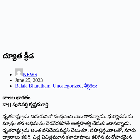
ద్యూత క్రీడ
NEWS
June 25, 2023
Balala Bharatham
,
Uncategorized
,
శీర్షికలు
బాలల భారతం
డా।। పులివర్తి కృష్ణమూర్తి
ధృతరాష్ట్రుడు విదురునితో సంప్రదించి చెబుతానన్నాడు. ధుర్యోదనుడు
మాత్రం తన అభిమతం నెరవేరకపోతే ఆత్మహత్య చేసుకుంటానన్నాడు.
ధృతరాష్ట్రుడు అంత పనిచేయవద్దని చెబుతూ, సహస్రస్థంభాలతో, నూరు
ద్వారాలు కలిగి, చిత్ర విచిత్రమూన కళారూపాలు కలిగిన మనోహరమైన