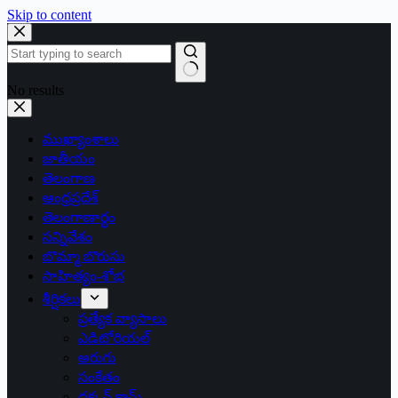
Skip to content
No results
ముఖ్యాంశాలు
జాతీయం
తెలంగాణ
ఆంధ్రప్రదేశ్
తెలంగాణార్థం
సన్నివేశం
బొమ్మా బొరుసు
సాహిత్యం-శోభ
శీర్షికలు
ప్రత్యేక వ్యాసాలు
ఎడిటోరియల్
అరుగు
సంకేతం
దక్కన్.కామ్