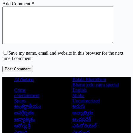
Add Comment
*
Save my name, email and website in this browser for the next
time I comment.
Post Comment
24 గంటలు
Balala Bharatham
Bharat jodo yatra special
Crime
English
entertainment
Shoba
Sports
Uncategorized
అంతర్జాతీయం
అరుగు
అవర్గీకృతం
ఆద్యాత్మికం
ఆధ్యాత్మికం
ఆంధ్రప్రదేశ్
ఆరోగ్య శ్రీ
ఎడిటోరియల్
ఎన్నారై
ఎలమంద