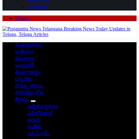
24 గంటలు
EPaper
ముఖ్యాంశాలు
జాతీయం
తెలంగాణ
ఆంధ్రప్రదేశ్
తెలంగాణార్థం
సన్నివేశం
బొమ్మా బొరుసు
సాహిత్యం-శోభ
శీర్షికలు
ప్రత్యేక వ్యాసాలు
ఎడిటోరియల్
అరుగు
సంకేతం
దక్కన్.కామ్