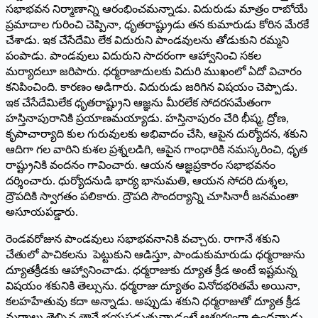
సభాభవన నిర్మాణాన్ని ఆరంభించమన్నాడు. విదురుడు మాత్రం రాబోయే
ప్రమాదాల గురించి చెప్పినా, ధృతరాష్ట్రుడు తన కుమారుడు కోరిన మేరకే
చేశాడు. ఇక చేసేదేమి లేక విదురుని పాండవులను తోడుకుని రమ్మని
పంపాడు. పాండవులు విదురుని సాదరంగా ఆహ్వానించి సకల
మర్యాదలూ జరిపారు. ధర్మరాజాదులకు విదురి ముఖంలో ఏదో విచారం
కనిపించింది. కారణం అడిగారు. విదురుడు జరిగిన విషయం చెప్పాడు.
ఇక చేసేదేమిలేక ధృతరాష్ట్రుని ఆజ్ఞను మీరలేక సోదరసమేతంగా
హస్తినాపురానికి ప్రయాణమయ్యాడు. హస్తినాపురం చేరి భీష్మ, ద్రోణ,
కృపాచార్యాది కుల గురువులకు అభివాదం చేసి, ఆపైన దుర్యోదన, శకుని
ఆదిగా గల వారిని కుశల ప్రశ్నలడిగి, ఆపైన గాంధారికి నమస్కరించి, ధృత
రాష్ట్రునికి వందనం గావించారు. ఆయన ఆజ్ఞప్రకారం సభాభవనం
దర్శించారు. ధుర్యోదనుడి భార్య భానుమతి, ఆయన సోదరి దుశ్శల,
ద్రౌపదికి స్వాగతం పలికారు. ద్రౌపది సౌందర్యాన్ని చూసినారీ జనమంతా
అసూయపడ్డారు.
రెండవరోజున పాండవులు సభాభవనానికి వచ్చారు. రాగానే శకుని
చేతులో పాచికలను పెట్టుకుని ఆడిస్తూ, పాండుకుమారుడు ధర్మరాజును
ద్యూతక్రీడకు ఆహ్వానించాడు. ధర్మరాజుకు ద్యూత క్రీడ అంటే ఇష్టమన్న
విషయం శకునికి తెల్సును. ధర్మరాజు ద్యూతం వినోదభరితమే అయినా,
కలహహేతువు కదా అన్నాడు. అప్పుడు శకుని ధర్మరాజుతో ద్యూత క్రీడ
మర్మాలు తెల్సిన తానే భయపడుతున్నాడంటే ఆశ్యర్యంగా ఉందన్నాడు.