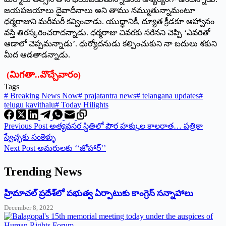
జయపజయాలు దైవాదీనాలు అని తాము నమ్ముతున్నామంటూ
ధర్మరాజుని మరీమరీ కవ్వించాడు. యుద్ధానికీ, ద్యూత క్రీడకూ ఆహ్వానం
వస్తే తిరస్కరించరాదన్నాడు. ధర్మరాజు చివరకు సరేనని చెప్పి ‘ఎవరితో
ఆడాలో చెప్పమన్నాడు’. ధుర్యోదనుడు కల్పించుకుని నా బదులు శకుని
మీద ఆడతాడన్నాడు.
(మిగతా..వొచ్చేవారం)
Tags
#
Breaking News Now
#
prajatantra news
#
telangana updates
#
telugu kavithalu
#
Today Hilights
Previous
Post
అత్యవసర స్థితిలో పౌర హక్కుల కాలరాత… పత్రికా
స్వేచ్ఛకు సంకెళ్ళు
Next
Post
అమరులకు ‘‘జోహార్‌’’
Trending News
‌హ్రిమాచల్‌ ‌ప్రదేశ్‌లో పభుత్వ ఏర్పాటుకు కాంగ్రెస్‌ ‌సన్నాహాలు
December 8, 2022