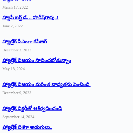
March 17, 2022
హ్యాపీ బర్త్ ‌డే… హరీష్‌రావు..!
June 2, 2022
హ్యాట్రిక్‌ ‌సీఎంగా కేసీఆర్‌
December 2, 2023
హ్యాట్రిక్‌ విజయం సాధించబోతున్నాం
May 18, 2024
హ్యాట్రిక్ విజయం మరింత బాధ్యతను పెంచింది
December 9, 2023
హ్యాట్రిక్‌ ‌విక్టరీతో ఆశీర్వదించండి
September 14, 2024
‌హ్యాట్రిక్‌ ‌దిశగా అడుగులు..