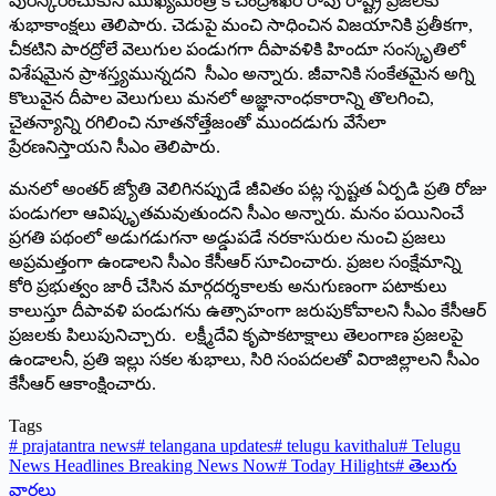
పురస్కరించుకుని ముఖ్యమంత్రి కె చంద్రశేఖర్‌ ‌రావు రాష్ట్ర ప్రజలకు
శుభాకాంక్షలు తెలిపారు. చెడుపై మంచి సాధించిన విజయానికి ప్రతీకగా,
చీకటిని పారద్రోలే వెలుగుల పండుగగా దీపావళికి హిందూ సంస్కృతిలో
విశేషమైన ప్రాశస్త్యమున్నదని సీఎం అన్నారు. జీవానికి సంకేతమైన అగ్ని
కొలువైన దీపాల వెలుగులు మనలో అజ్ఞానాంధకారాన్ని తొలగించి,
చైతన్యాన్ని రగిలించి నూతనోత్తేజంతో ముందడుగు వేసేలా
ప్రేరణనిస్తాయని సీఎం తెలిపారు.
మనలో అంతర్‌ ‌జ్యోతి వెలిగినప్పుడే జీవితం పట్ల స్పష్టత ఏర్పడి ప్రతి రోజు
పండుగలా ఆవిష్కృతమవుతుందని సీఎం అన్నారు. మనం పయినించే
ప్రగతి పథంలో అడుగడుగనా అడ్డుపడే నరకాసురుల నుంచి ప్రజలు
అప్రమత్తంగా ఉండాలని సీఎం కేసీఆర్‌ ‌సూచించారు. ప్రజల సంక్షేమాన్ని
కోరి ప్రభుత్వం జారీ చేసిన మార్గదర్శకాలకు అనుగుణంగా పటాకులు
కాలుస్తూ దీపావళి పండుగను ఉత్సాహంగా జరుపుకోవాలని సీఎం కేసీఆర్‌
‌ప్రజలకు పిలుపునిచ్చారు. లక్ష్మీదేవి కృపాకటాక్షాలు తెలంగాణ ప్రజలపై
ఉండాలనీ, ప్రతి ఇల్లు సకల శుభాలు, సిరి సంపదలతో విరాజిల్లాలని సీఎం
కేసీఆర్‌ ఆకాంక్షించారు.
Tags
#
prajatantra news
#
telangana updates
#
telugu kavithalu
#
Telugu
News Headlines Breaking News Now
#
Today Hilights
#
తెలుగు
వార్తలు