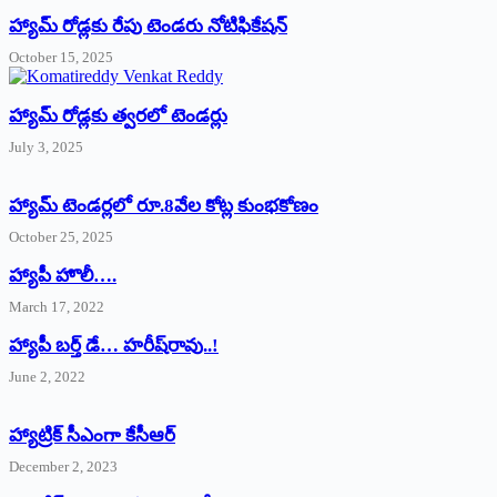
హ్యామ్‌ రోడ్లకు రేపు టెండరు నోటిఫికేషన్‌
October 15, 2025
హ్యామ్‌ రోడ్లకు త్వరలో టెండర్లు
July 3, 2025
హ్యామ్‌ ‌టెండర్లలో రూ.8వేల కోట్ల కుంభకోణం
October 25, 2025
హ్యాపీ హొలీ….
March 17, 2022
హ్యాపీ బర్త్ ‌డే… హరీష్‌రావు..!
June 2, 2022
హ్యాట్రిక్‌ ‌సీఎంగా కేసీఆర్‌
December 2, 2023