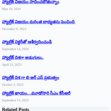
హ్యాట్రిక్‌ విజయం సాధించబోతున్నాం
May 18, 2024
హ్యాట్రిక్ విజయం మరింత బాధ్యతను పెంచింది
December 9, 2023
హ్యాట్రిక్‌ ‌విక్టరీతో ఆశీర్వదించండి
September 14, 2024
‌హ్యాట్రిక్‌ ‌దిశగా అడుగులు..
April 23, 2023
హ్యాట్రిక్ దిశ గా బి ఆర్ ఎస్ ప్రభుత్వం
October 5, 2023
హ్యాట్రిక్‌ ‌ఖాయం…మూడోసారి సీఎం కేసీఆరే
September 13, 2023
Related Posts