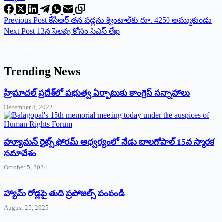
Previous
Post
కేసీఆర్‌ ‌తన వడ్లను క్వింటాల్‌కు రూ. 4250 అమ్ముకుండు
Next
Post
13‌న సెలవు కోసం సిఎస్‌ ‌లేఖ
Trending News
‌హ్రిమాచల్‌ ‌ప్రదేశ్‌లో పభుత్వ ఏర్పాటుకు కాంగ్రెస్‌ ‌సన్నాహాలు
December 8, 2022
హ్యూమన్‌ రైట్స్‌ ఫోరమ్‌ ఆధ్వర్యంలో నేడు బాలగోపాల్‌ 15వ స్మారక
సమావేశం
October 5, 2024
హ్యామ్‌ రోడ్లపై తుది ప్రపోజల్స్‌ పంపండి
August 25, 2025