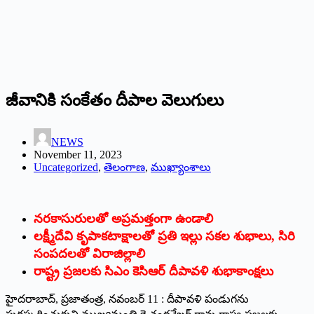
జీవానికి సంకేతం దీపాల వెలుగులు
NEWS
November 11, 2023
Uncategorized
,
తెలంగాణ
,
ముఖ్యాంశాలు
నరకాసురులతో అప్రమత్తంగా ఉండాలి
లక్ష్మీదేవి కృపాకటాక్షాలతో ప్రతి ఇల్లు సకల శుభాలు, సిరి
సంపదలతో విరాజిల్లాలి
రాష్ట్ర ప్రజలకు సిఎం కెసిఆర్‌ ‌దీపావళి శుభాకాంక్షలు
హైదరాబాద్‌, ‌ప్రజాతంత్ర, నవంబర్‌ 11 : ‌దీపావళి పండుగను