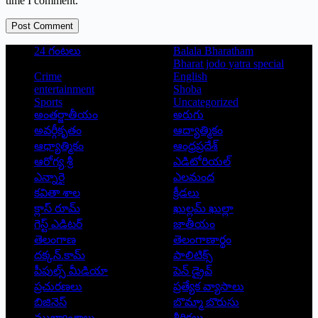
time I comment.
Post Comment
24 గంటలు
Balala Bharatham
Bharat jodo yatra special
Crime
English
entertainment
Shoba
Sports
Uncategorized
అంతర్జాతీయం
అరుగు
అవర్గీకృతం
ఆద్యాత్మికం
ఆధ్యాత్మికం
ఆంధ్రప్రదేశ్
ఆరోగ్య శ్రీ
ఎడిటోరియల్
ఎన్నారై
ఎలమంద
కవితా శాల
క్రీడలు
క్లాస్ రూమ్
ఖుల్లమ్ ఖుల్లా
గెస్ట్ ఎడిటర్
జాతీయం
తెలంగాణ
తెలంగాణార్థం
దక్కన్.కామ్
పాలిటిక్స్
పీపుల్స్ ‌మీడియా
పెన్ డ్రైవ్
ప్రచురణలు
ప్రత్యేక వ్యాసాలు
బిజినెస్
బొమ్మా బొరుసు
ముఖ్యాంశాలు
శీర్షికలు