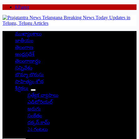
EPaper
ముఖ్యాంశాలు
జాతీయం
తెలంగాణ
ఆంధ్రప్రదేశ్
తెలంగాణార్థం
సన్నివేశం
బొమ్మా బొరుసు
సాహిత్యం-శోభ
శీర్షికలు
ప్రత్యేక వ్యాసాలు
ఎడిటోరియల్
అరుగు
సంకేతం
దక్కన్.కామ్
24 గంటలు