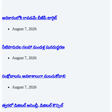
అధికారంలోకి రావడమే బీజేపీ టార్గెట్‌
August 7, 2026
నీటిపారుదల సలహా మండళ్ల పునరుద్ధరణ
August 7, 2026
సంక్షోభాలను అవకాశాలుగా మలచుకోవాలి
August 7, 2026
త్వరలో డిజిటల్ అసెంబ్లీ, డిజిటల్ కౌన్సిల్