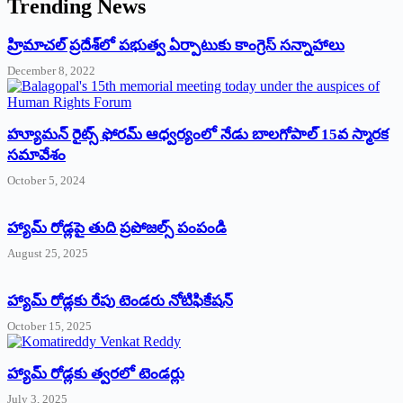
Trending News
‌హ్రిమాచల్‌ ‌ప్రదేశ్‌లో పభుత్వ ఏర్పాటుకు కాంగ్రెస్‌ ‌సన్నాహాలు
December 8, 2022
హ్యూమన్‌ రైట్స్‌ ఫోరమ్‌ ఆధ్వర్యంలో నేడు బాలగోపాల్‌ 15వ స్మారక
సమావేశం
October 5, 2024
హ్యామ్‌ రోడ్లపై తుది ప్రపోజల్స్‌ పంపండి
August 25, 2025
హ్యామ్‌ రోడ్లకు రేపు టెండరు నోటిఫికేషన్‌
October 15, 2025
హ్యామ్‌ రోడ్లకు త్వరలో టెండర్లు
July 3, 2025