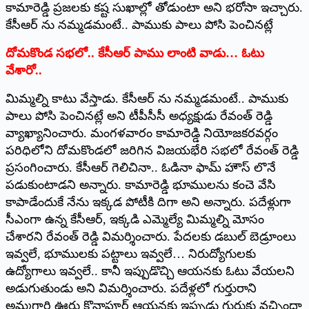
కామారెడ్డి ప్రజలకు కష్ట సుఖాల్లో తోడుంటా అని భరోసా ఇచ్చారు.
కేసీఆర్‌ ‌ను నమ్మడమంటే.. పాముకు పాలు పోసి పెంచినట్లే
దోమకొండ సభలో.. కేసీఆర్‌ ‌పాము లాంటి వాడు… ఓటు
వేశారో..
మిమ్మల్ని కాటు వేస్తాడు. కేసీఆర్‌ ‌ను నమ్మడమంటే.. పాముకు
పాలు పోసి పెంచినట్లే అని టీపీసీసీ అధ్యక్షుడు రేవంత్‌ ‌రెడ్డి
వ్యాఖ్యానించారు. మంగళవారం కామారెడ్డి నియోజకరవర్గం
పరిధిలోని దోమకొండలో జరిగిన విజయభేరి సభలో రేవంత్‌ ‌రెడ్డి
ప్రసంగించారు. కేసీఆర్‌ ‌గెలిచినా.. ఓడినా ఫామ్‌ ‌హౌస్‌ ‌లొనే
పడుకుంటాడని అన్నారు. కామారెడ్డి భూములను కంచె వేసి
కాపాడేందుకే నేను ఇక్కడ పోటీకి దిగా అని అన్నారు. పదేళ్లుగా
సీఎంగా ఉన్న కేసీఆర్‌, ఇక్కడి ఎమ్మెల్యే మిమ్మల్ని మోసం
చేశారని రేవంత్‌ ‌రెడ్డి విమర్శించారు. పేదలకు డబుల్‌ ‌బెడ్రూంలు
ఇవ్వలే, భూములకు పట్టాలు ఇవ్వలే… నిరుద్యోగులకు
ఉద్యోగాలు ఇవ్వలే.. కానీ ఇప్పుడొచ్చి ఆయనకు ఓటు వేయలని
అడుగుతుండు అని విమర్శించారు. పదేళ్లలో గుర్తురాని
అమ్మగారి ఊరు కొనాపూర్‌ ఆయనకు ఇప్పుడు గుర్తుకు వచ్చిందా