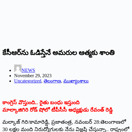
కేసీఆర్‌ను ఓడిస్తేనే అమరుల ఆత్మకు శాంతి
NEWS
November 29, 2023
Uncategorized
,
తెలంగాణ
,
ముఖ్యాంశాలు
కాంగ్రెస్‌ ‌వొస్తుంది.. రైతు బంధు ఇస్తుంది
మాల్కాజిగిరి రోడ్‌ ‌షోలో టీపీసీసీ అధ్యక్షుడు రేవంత్‌ ‌రెడ్డి
మల్కాజ్‌ ‌గిరి/కామారెడ్డి, ప్రజాతంత్ర, నవంబర్‌ 28:‌తెలంగాణలో
30 లక్షల మంది నిరుద్యోగులకు నేను విజ్ఞప్తి చేస్తున్నా.. రాష్ట్రంలో