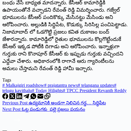
బంధు వేసే బాధ్యత మాదన్నారు. కేసీఆర్‌ ‌కామారెడ్డికి
ఉపాయంతోనే వచ్చాడని రేవంత్‌ ‌రెడ్డి విమర్శించారు. గజ్వేల్‌
‌భూములను కేసీఆర్‌ ‌పందికొక్కు మేసినట్టు మేసిండు అని
ఆరోపించారు. అల్లుడికి సిద్దిపేట, కొడుక్కు సిరిసిల్ల పంచిపెట్టాడు.
నిజామాబాద్‌ ‌లో ఓడగొట్టి ప్రజలు కవిత దుకాణం బంద్‌
‌జేశారన్నారు. కామారెడ్డిలో రైతుల భూములను కొల్లగొట్టేందుకే
కేసీఆర్‌ ఇక్కడ పోటీకి దిగాడు అని ఆరోపించారు. ఇన్నాళ్లుగా
గుర్తుకు రాని కొనాపూర్‌ ‌కేసీఆర్‌ ‌కు ఇప్పుడు గుర్తుకు వచ్చిందని
ఎద్దేవా చేశారు. అధికారంలోకి రాగానే ఆరు గ్యారెంటీలను
అమలు చేస్తామని రేవంత్‌ ‌రెడ్డి హామీ ఇచ్చారు.
Tags
#
Malkajgiri roadshow
#
prajatantra news
#
telangana updates
#
telugu kavithalu
#
Today Hilights
#
TPCC President Revanth Reddy
Previous
Post
ఉద్యమానికి అండగా నిలిచిన గడ్డ… సిద్ధిపేట
Next
Post
ఓట్ల పండుగకు పల్లె ప్రజలు పయనం