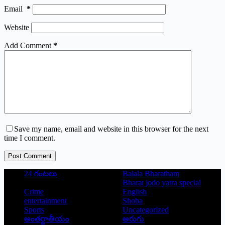
Email
*
Website
Add Comment
*
Save my name, email and website in this browser for the next
time I comment.
Post Comment
24 గంటలు
Balala Bharatham
Bharat jodo yatra special
Crime
English
entertainment
Shoba
Sports
Uncategorized
అంతర్జాతీయం
అరుగు