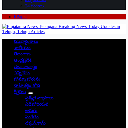
24 గంటలు
EPaper
ముఖ్యాంశాలు
జాతీయం
తెలంగాణ
ఆంధ్రప్రదేశ్
తెలంగాణార్థం
సన్నివేశం
బొమ్మా బొరుసు
సాహిత్యం-శోభ
శీర్షికలు
ప్రత్యేక వ్యాసాలు
ఎడిటోరియల్
అరుగు
సంకేతం
దక్కన్.కామ్