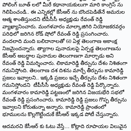
పోలింగ్‌ ‌బూత్‌ ‌లలో మీరే కథానాయకులుగా మారి కాంగ్రెస్‌ ‌ను
గెలిపించండి.. ఈ ఎన్నికల్లో కేసీఆర్‌ ‌ను బొందపెడితేనే అమరుల
ఆత్మ శాంతిస్తుందని టీపీసీసీ అధ్యక్షుడు రేవంత్‌ ‌రెడ్డి
వ్యాఖ్యానించారు. మంగళవారం మాల్కాజిగిరి నియోజకరవర్గం
పరిధిలో జరిగిన రోడ్‌ ‌షోలో రేవంత్‌ ‌రెడ్డి ప్రసంగించారు.
వందలాది మంది బలిదానాలతో 60 ఏళ్ల తెలంగాణ అకాంక్ష
నిజమైందన్నారు. త్యాగాల పునాదులపై ఏర్పడ్డ తెలంగాణను
కేసీఆర్‌ అబద్ధాల పునాదుల తెలంగాణగా మార్చాడు అని
రేవంత్‌ ‌రెడ్డి విమర్శించారు.
లికామారెడ్డి తీర్పును దేశం నిశితంగా
గమనిస్తోంది. తెలంగాణ దశ దిశను మార్చే తీర్పును కామారెడ్డి
ప్రజలు ఇవ్వాలని.. ఇక్కడి ప్రజలు ఇచ్చే తీర్పును దేశం నిశితంగా
గమనిస్తోందని టీపీసీసీ అధ్యక్షుడు రేవంత్‌ ‌రెడ్డి పేర్కొన్నారు.
మంగళవారం కామారెడ్డి పట్టణంలో జరిగిన విజయభేరి సభలో
రేవంత్‌ ‌రెడ్డి ప్రసంగించారు. కామారెడ్డి రెడ్డి ప్రజలు గొప్ప తీర్పును
ఇవ్వాలని కోరుతున్నా అన్నారు. కామారెడ్డి ప్రాంతంలో
భూములను కొల్లగొట్టేందుకే కేసీఆర్‌ ఇక్కడ పోటీ చేస్తున్నారు.
ఆదమరచి కేసీఆర్‌ ‌కు ఓటు వేస్తే… కోట్లాది రూపాయల విలువైన