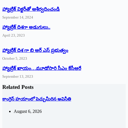
హ్యాట్రిక్‌ ‌విక్టరీతో ఆశీర్వదించండి
September 14, 2024
‌హ్యాట్రిక్‌ ‌దిశగా అడుగులు..
April 23, 2023
హ్యాట్రిక్ దిశ గా బి ఆర్ ఎస్ ప్రభుత్వం
October 5, 2023
హ్యాట్రిక్‌ ‌ఖాయం…మూడోసారి సీఎం కేసీఆరే
September 13, 2023
Related Posts
కాంగ్రెస్ హయాంలో పెచ్చుమీరిన అవినీతి
August 6, 2026