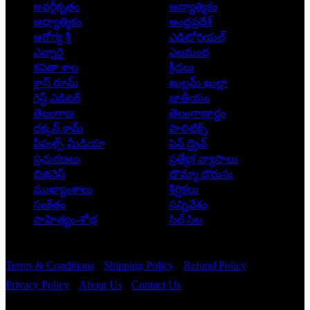
అవర్గీకృతం
ఆద్యాత్మికం
ఆధ్యాత్మికం
ఆంధ్రప్రదేశ్
ఆరోగ్య శ్రీ
ఎడిటోరియల్
ఎన్నారై
ఎలమంద
కవితా శాల
క్రీడలు
క్లాస్ రూమ్
ఖుల్లమ్ ఖుల్లా
గెస్ట్ ఎడిటర్
జాతీయం
తెలంగాణ
తెలంగాణార్థం
దక్కన్.కామ్
పాలిటిక్స్
పీపుల్స్ ‌మీడియా
పెన్ డ్రైవ్
ప్రచురణలు
ప్రత్యేక వ్యాసాలు
బిజినెస్
బొమ్మా బొరుసు
ముఖ్యాంశాలు
శీర్షికలు
సంకేతం
సన్నివేశం
సాహిత్యం-శోభ
సిల్ సిల
Copyright © 2026 - Prajatantra
Terms & Conditions
Shipping Policy
Refund Policy
Privacy Policy
About Us
Contact Us