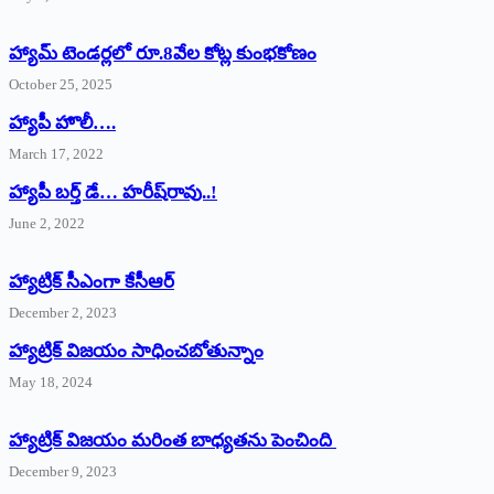
హ్యామ్‌ ‌టెండర్లలో రూ.8వేల కోట్ల కుంభకోణం
October 25, 2025
హ్యాపీ హొలీ….
March 17, 2022
హ్యాపీ బర్త్ ‌డే… హరీష్‌రావు..!
June 2, 2022
హ్యాట్రిక్‌ ‌సీఎంగా కేసీఆర్‌
December 2, 2023
హ్యాట్రిక్‌ విజయం సాధించబోతున్నాం
May 18, 2024
హ్యాట్రిక్ విజయం మరింత బాధ్యతను పెంచింది
December 9, 2023