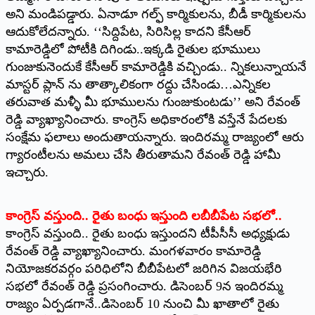
అని మండిపడ్డారు. ఏనాడూ గల్ఫ్ ‌కార్మికులను, బీడీ కార్మికులను
ఆదుకోలేదన్నారు. ‘‘సిద్దిపేట, సిరిసిల్ల కాదని కేసీఆర్‌
‌కామారెడ్డిలో పోటీకి దిగిండు..ఇక్కడి రైతుల భూములు
గుంజుకునెందుకే కేసీఆర్‌ ‌కామారెడ్డికి వచ్చిండు.. న్నికలున్నాయనే
మాస్టర్‌ ‌ప్లాన్‌ ‌ను తాత్కాలికంగా రద్దు చేసిండు…ఎన్నికల
తరువాత మళ్ళీ మీ భూములను గుంజుకుంటడు’’ అని రేవంత్‌
‌రెడ్డి వ్యాఖ్యానించారు. కాంగ్రెస్‌ అధికారంలోకి వస్తేనే పేదలకు
సంక్షేమ ఫలాలు అందుతాయన్నారు. ఇందిరమ్మ రాజ్యంలో ఆరు
గ్యారంటీలను అమలు చేసి తీరుతామని రేవంత్‌ ‌రెడ్డి హామీ
ఇచ్చారు.
కాంగ్రెస్‌ ‌వస్తుంది.. రైతు బంధు ఇస్తుంది లబీబీపేట సభలో..
కాంగ్రెస్‌ ‌వస్తుంది.. రైతు బంధు ఇస్తుందని టీపీసీసీ అధ్యక్షుడు
రేవంత్‌ ‌రెడ్డి వ్యాఖ్యానించారు. మంగళవారం కామారెడ్డి
నియోజకరవర్గం పరిధిలోని బీబీపేటలో జరిగిన విజయభేరి
సభలో రేవంత్‌ ‌రెడ్డి ప్రసంగించారు. డిసెంబర్‌ 9‌న ఇందిరమ్మ
రాజ్యం ఏర్పడగానే..డిసెంబర్‌ 10 ‌నుంచి మీ ఖాతాలో రైతు