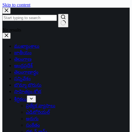
Skip to content
No results
ముఖ్యాంశాలు
జాతీయం
తెలంగాణ
ఆంధ్రప్రదేశ్
తెలంగాణార్థం
సన్నివేశం
బొమ్మా బొరుసు
సాహిత్యం-శోభ
శీర్షికలు
ప్రత్యేక వ్యాసాలు
ఎడిటోరియల్
అరుగు
సంకేతం
దక్కన్.కామ్