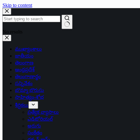
Skip to content
No results
ముఖ్యాంశాలు
జాతీయం
తెలంగాణ
ఆంధ్రప్రదేశ్
తెలంగాణార్థం
సన్నివేశం
బొమ్మా బొరుసు
సాహిత్యం-శోభ
శీర్షికలు
ప్రత్యేక వ్యాసాలు
ఎడిటోరియల్
అరుగు
సంకేతం
దక్కన్.కామ్