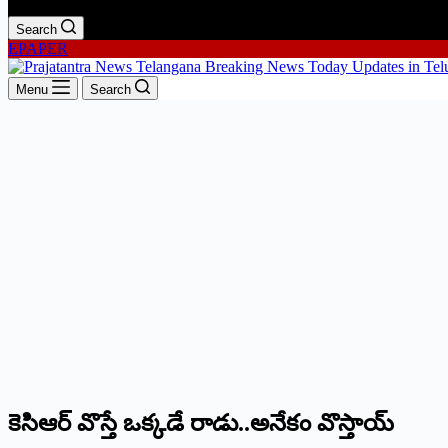
Search
EPAPER
Menu
Search
కెసిఆర్‌ ‌వొస్తే ఒక్కడే రాడు..అనేకం వొస్తాయ్‌