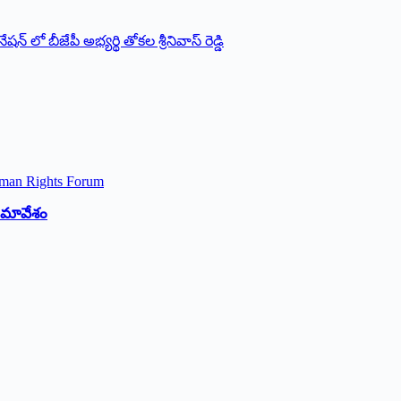
 లో బీజేపీ అభ్యర్థి తోకల శ్రీనివాస్ రెడ్డి
 సమావేశం