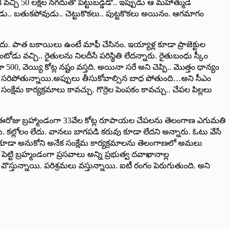
ి వచ్చి 50 లక్షల నగదుతో పట్టుబడ్డడో.. ఇప్పుడు ఆ మహాత్ముడే
ోవుడు.. బతుకపోవుడు.. చెట్టుకొకలు.. పుట్టకొకలు అయినం. ఆగమాగం
 ‌లేదు. పాత బకాయిలు ఉంటే మాఫీ చేసినం. ఇయ్యాళ్ల కూడా ప్రాజెక్టుల
ోడు వచ్చి.. రైతులను నిలదీసే పరిస్థితి లేదన్నారు. రైతుబంధు స్కీం
 500, వెయ్యి కోట్ల నష్టం వస్తది. అయినా సరే అని చెప్పి.. మొత్తం ధాన్యం
బడికి సరిపోతున్నాయి.అప్పులు తీసుకోవాల్సిన బాధ పోతుంది…అని సీఎం
సంక్షేమ కార్యక్రమాలు కావచ్చు. గొర్రెల పెంపకం కావచ్చు.. చేపల పిల్లలు
. ఈరోజు బ్రహ్మాండంగా 33వేల కోట్ల రూపాయల చేపలను తెలంగాణ ఎగుమతి
లేదు. కల్లోలం లేదు. వానలు బాగపడి కరువు కూడా లేదని అన్నారు. ఓటు వేసే
లలో కూడా అనుకోని అనేక సంక్షేమ కార్యక్రమాలను తెలంగాణలో అమలు
‌ ‌పెట్టి బ్రహ్మండంగా ప్రసవాలు అన్ని ప్రభుత్వ దవాఖానాల్ల
స్తున్నాయి. పరిశ్రమలు వస్తున్నాయి. ఐటీ రంగం పెరుగుతుంది. అని