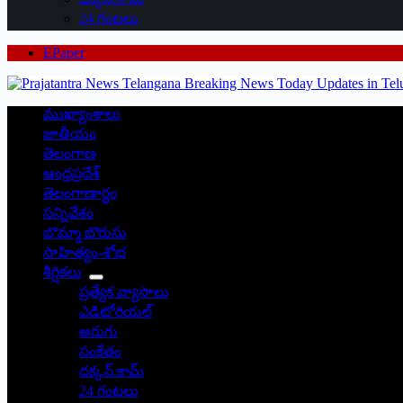
24 గంటలు
EPaper
ముఖ్యాంశాలు
జాతీయం
తెలంగాణ
ఆంధ్రప్రదేశ్
తెలంగాణార్థం
సన్నివేశం
బొమ్మా బొరుసు
సాహిత్యం-శోభ
శీర్షికలు
ప్రత్యేక వ్యాసాలు
ఎడిటోరియల్
అరుగు
సంకేతం
దక్కన్.కామ్
24 గంటలు