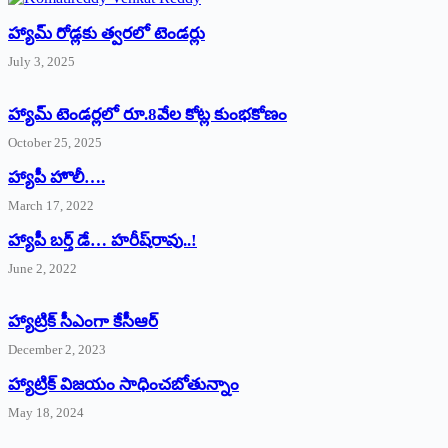
హ్యామ్‌ రోడ్లకు త్వరలో టెండర్లు
July 3, 2025
హ్యామ్‌ ‌టెండర్లలో రూ.8వేల కోట్ల కుంభకోణం
October 25, 2025
హ్యాపీ హొలీ….
March 17, 2022
హ్యాపీ బర్త్ ‌డే… హరీష్‌రావు..!
June 2, 2022
హ్యాట్రిక్‌ ‌సీఎంగా కేసీఆర్‌
December 2, 2023
హ్యాట్రిక్‌ విజయం సాధించబోతున్నాం
May 18, 2024