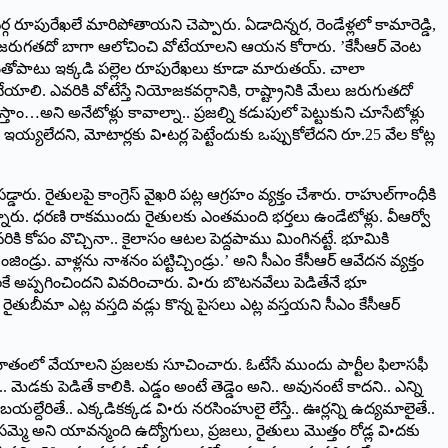
గ రూపురేఖలే మారిపోతాయని చెప్పారు. ఏడాదిన్నర, రెండేళ్లలో కామారెడ్డి,
 మేలు జరుగతదో బాగా ఆలోచించి వోటేయాలని ఆయన కోరారు. ’కేసీఆర్‌ ‌వెంట
ి పట్టణంతోపాటు ఇక్కడి పల్లెల రూపురేఖలు కూడా మారుతయ్‌. ‌చాలా
ి. ఎవరికి వోటేస్తే నియోజకవర్గానికి, రాష్ట్రానికి మేలు జరుగుతదో
ం…అని అనేటోళ్లు కావాల్నా.. ప్రజల్ని కడుపులో పెట్టుకుని చూసేటోళ్లు
ఇయ్యలేదని, మోటార్లకు వి•టర్ల పెట్టేందుకు ఒప్పుకోలేదని రూ.25 వేల కోట్ల
ు. రైతులపై కాంగ్రెస్‌ ‌వైఖరి పట్ల ఆగ్రహం వ్యక్తం చేశారు. రాహుల్‌గాంధీకి
అన్నారు. ధరణి రాకముందు రైతులకు ఎంతమంది భర్తలు ఉండేటోళ్లు. వీఆర్వో
ండ్ల ఎవరికి కోపం వొచ్చినా.. కైలాసం ఆటల పెద్దపాము మింగినట్టే. భూమికి
ిండ్రు. వాళ్లను నాశనం పట్టిచ్చిండ్రు.’ అని సీఎం కేసీఆర్‌ ఆవేదన వ్యక్తం
ులకే అప్పగించిందని వివరించారు. వి•రు బొటనవేలు పెడితేనే భూ
ైతుబీమా ఎట్ల వస్తది వడ్లు కొన్న పైసలు ఎట్ల వస్తయని సీఎం కేసీఆర్‌
ాళాఖాతంలో వేయాలని ప్రజలకు సూచించారు. ఓటేసే ముందు పార్టీల ఫిలాసఫీ
ెడకు పెడితే కాలికి. ఎడ్డం అంటే తెడ్డెం అని.. అవునంటే కాదని.. ఎన్ని
బయల్దేరితే.. ఎక్కడికక్కడ వి•రు నరసింహులై లేస్తే.. ఊర్లన్ని ఉద్యమాలైతే..
సమ్మె అని యావన్మంది ఉద్యోగులు, ప్రజలు, రైతులు మొత్తం రోడ్ల వి•దకు