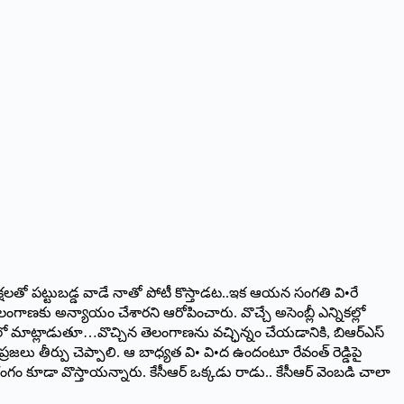
0 లక్షలతో పట్టుబడ్డ వాడే నాతో పోటీ కొస్తాడట..ఇక ఆయన సంగతి వి•రే
 తెలంగాణకు అన్యాయం చేశారని ఆరోపించారు. వొచ్చే అసెంబ్లీ ఎన్నికల్లో
 సభలో మాట్లాడుతూ…వొచ్చిన తెలంగాణను వచ్ఛిన్నం చేయడానికి, బిఆర్‌ఎస్‌
ప్రజలు తీర్పు చెప్పాలి. ఆ బాధ్యత వి• వి•ద ఉందంటూ రేవంత్‌ ‌రెడ్డిపై
గం కూడా వొస్తాయన్నారు. కేసీఆర్‌ ఒక్కడు రాడు.. కేసీఆర్‌ ‌వెంబడి చాలా