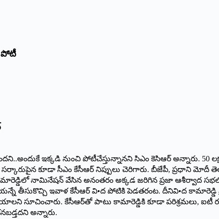
 పోటీ
‌
 ఉందని..అందుకే ఇక్కడి నుంచి పోటీచేస్తున్నానని సిఎం కెసిఆర్‌ అన్నారు. 5
 సర్కారుపైన కూడా సీఎం కేసీఆర్‌ ‌నిప్పులు చెరిగారు. బీజేపీ, ప్రధాని మోదీ
. ‌కామారెడ్డిలో నామినేషన్‌ ‌వేసిన అనంతరం అక్కడ జరిగిన ప్రజా ఆశీర్వాద
యన్నే తీసుకొచ్చి ఇవాళ కేసీఆర్‌ ‌వి•ద పోటికి పెడతరంట. దీనివి•ద కామారెడ్డి 
ేయాలని సూచించారు. కేసీఆర్‌తో పాటు కామారెడ్డికి కూడా పరిశ్రమలు, ఐటీ రం
 కనబడ్తదని అన్నారు.