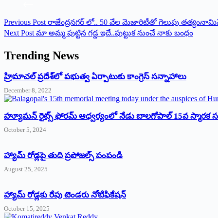
Previous
Post
రాజేంద్రనగర్ లో.. 50 వేల మెజారిటీతో గెలుపు తత్యంనామినేషన్
Next
Post
మా అమ్మ పుట్టిన గడ్డ ఇదే..పుట్టుక నుంచే నాకు బంధం
Trending News
‌హ్రిమాచల్‌ ‌ప్రదేశ్‌లో పభుత్వ ఏర్పాటుకు కాంగ్రెస్‌ ‌సన్నాహాలు
December 8, 2022
హ్యూమన్‌ రైట్స్‌ ఫోరమ్‌ ఆధ్వర్యంలో నేడు బాలగోపాల్‌ 15వ స్మారక
October 5, 2024
హ్యామ్‌ రోడ్లపై తుది ప్రపోజల్స్‌ పంపండి
August 25, 2025
హ్యామ్‌ రోడ్లకు రేపు టెండరు నోటిఫికేషన్‌
October 15, 2025