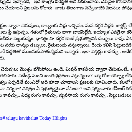
 ఇచ్చారని, ఇది కాంగ్రెస్‌ ‌పరిస్థితి అని వివరించారు. ఎవడైతే కొనడానిక
ే నిర్ణయం చేయాలని ప్రజలను కోరారు. నాడు తెలంగాణ వచ్చేనాటికి వలసలు ప
ల ద్వారా చెరువులు, కాల్వలకు నీళ్లు ఇచ్చినం. మన దగ్గర నీళ్లకు ట్యాక్స్
ు ఫ్రీ ఇస్తున్నం. గతంలో రైతులను బాగా బాధపెట్టేది. ఇయ్యాళ ఎవడైనా కరెంట
మా పెట్టుకున్నం. ధాన్యం వి• దగ్గర కొంటే ప్రభుత్వానికి డబ్బులు రావు. ఏటా
 పంట వరకు ధాన్యం డబ్బులు, రైతుబంధు వస్తున్నాయి. రెండు కలిసి పెట్టు
ంచాలనే పద్ధతితో ముందుకుపోతున్నమని అన్నారు. ఇలా పెన్షన్లు కావచ్చు.. అనేక 
రు.
చెరువులు మొత్తం బోసిపోయి ఉండె. మిషన్‌ ‌కాకతీయ ద్వారా చేసుకుంటే.
ని తెలిపారు. పదేండ్ల నుంచి శాంతిభద్రతలు ఎట్లున్నయి? ఒక్కరోజు కర్ఫ్యూ 
ఏ ప్రభుత్వం ఏర్పడితే మంచిదో అది కూడా చూడాలని ప్రజలకు సూచించారు. క
నా విన్నరా? చరిత్రల ఏ ప్రభుత్వమైనా చేసిందా? అని ప్రశ్నించారు కేసీఆర్‌ ‌కిట్
ావచ్చు.. విద్య రంగం కావచ్చు. వ్యవసాయ రంగం కావచ్చు.. పెట్టుబడులు వొ
es
#
telugu kavithalu
#
Today Hilights