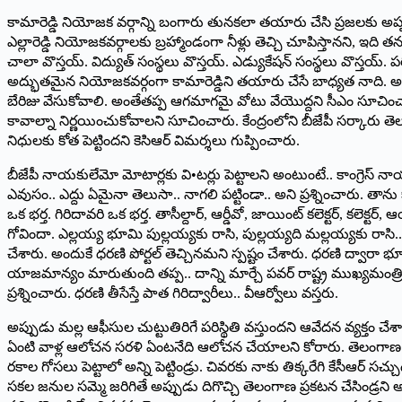
కామారెడ్డి నియోజక వర్గాన్ని బంగారు తునకలా తయారు చేసి ప్రజలకు అప్పగి
ఎల్లారెడ్డి నియోజకవర్గాలకు బ్రహ్మాండంగా నీళ్లు తెచ్చి చూపిస్తానని, 
చాలా వొస్తయ్‌. ‌విద్యుత్‌ ‌సంస్థలు వొస్తయ్‌. ఎడ్యుకేషన్‌ ‌సంస్థలు వొస్
అద్భుతమైన నియోజకవర్గంగా కామారెడ్డిని తయారు చేసే బాధ్యత నాది. అందు
బేరిజు వేసుకోవాలి. అంతేతప్ప ఆగమాగమై వోటు వేయొద్దని సీఎం సూచించారు.
కావాల్నా నిర్ణయించుకోవాలని సూచించారు. కేంద్రంలోని బీజేపీ సర్కారు తెల
నిధులకు కోత పెట్టిందని కెసిఆర్‌ ‌విమర్శలు గుప్పించారు.
బీజేపీ నాయకులేమో మోటార్లకు వి•టర్లు పెట్టాలని అంటుంటే.. కాంగ్రెస్‌ ‌నాయ
ఎవుసం.. ఎద్దు ఏమైనా తెలుసా.. నాగలి పట్టిండా.. అని ప్రశ్నించారు. తా
ఒక భర్త. గిరిదావరి ఒక భర్త. తాసీల్దార్‌, ఆర్డీవో, జాయింట్‌ ‌కలెక్టర్‌, ‌కలె
గోవిందా. ఎల్లయ్య భూమి పుల్లయ్యకు రాసి, పుల్లయ్యది మల్లయ్యకు రాసి.. జుట్ల
చేశారు. అందుకే ధరణి పోర్టల్‌ ‌తెచ్చినమని స్పష్టం చేశారు. ధరణి ద్వార
యాజమాన్యం మారుతుంది తప్ప.. దాన్ని మార్చే పవర్‌ ‌రాష్ట్ర ముఖ్యమంత్రికి 
‌ప్రశ్నించారు. ధరణి తీసేస్తే పాత గిరిద్వారీలు.. వీఆర్వోలు వస్తరు.
అప్పుడు మల్ల ఆఫీసుల చుట్టుతిరిగే పరిస్థితి వస్తుందని ఆవేదన వ్యక్త
ఏంటి వాళ్ల ఆలోచన సరళి ఏంటనేది ఆలోచన చేయాలని కోరారు. తెలంగాణ ఉద్యమం అ
రకాల గోసలు పెట్టాలో అన్ని పెట్టిండ్రు. చివరకు నాకు తిక్కరేగి కేసీఆర్‌ ‌
సకల జనుల సమ్మె జరిగితే అప్పుడు దిగొచ్చి తెలంగాణ ప్రకటన చేసిండ్రని అ