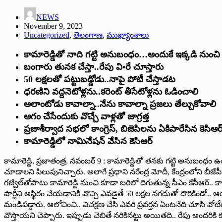
NEWS
November 9, 2023
Uncategorized
,
తెలంగాణ
,
ముఖ్యాంశాలు
‌కామారెడ్డితో నాది గట్టి అనుబంధం…అందుకే ఇక్కడి నుంచి
బంగారు తునక చేస్తా..రేపు వి•రే చూస్తారు
50 లక్షలతో పట్టుబడ్డోడు..నాపై పోటీ చేస్తాడట
ధరణిని వద్దనెటోళ్లను..కరెంట్‌ ‌తీసేటోళ్లను ఓడించాలి
అలాంటోడు కావాల్నా..నేను కావాల్నా ప్రజలు తేల్చుకోవాలి
ఆగం చేసేందుకు వొచ్చే వాళ్లతో జాగ్రత్త
ప్రజాశీర్వాద సభలో కాంగ్రెస్‌, ‌బిజెపిలను ఏకిపారేసిన కెసిఆర్
‌కామారెడ్డిలో నామినేషన్‌ ‌వేసిన కెసిఆర్‌
‌కామారెడ్డి, ప్రజాతంత్ర, నవంబర్‌ 9 : ‌కామారెడ్డితో తనకు గట్టి అనుబంధం
చూడాలని పిలుపునిచ్చారు. అలాగే ప్రధాని నరేంద్ర మోదీ, కేంద్రంలోని బీజేపీ
గజ్వేల్‌తోపాటు కామారెడ్డి నుంచి కూడా బరిలో దిగుతున్న సీఎం కేసీఆర్‌.
‌పార్టీని అస్థిరం చేయడానికి వొచ్చి ఎవడైతే 50 లక్షల నగదుతో దొరికిండో.. ఆ
మండిపడ్డారు. ఆలోచించి.. విచక్షణ చేసి ఎవరి ప్రవర్తన ఏంటనేది చూసి వోట
వొస్తాయని చెప్పారు. ఇప్పుడు చెబితే నరికినట్టు అయితది.. రేపు అందరికి