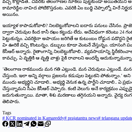
వచ్చి కొట్లాడితే.. చివరకు తెలంగాణల నూకలు పుట్టకుండా అయితయని అప్పుడు
కామారెడ్డిల నావి•ద పోటికొస్తడంట. ఎవరికి ఏం బుద్ధి చెప్పాల్నో వి•ర
అయినం.
ఇయ్యాళ కాపాడుకోవాలి? నిలబెట్టుకోవాలని ఐదారు పనులు చేసినం. ప్రాజెక్టు
ద్వారా చెరువుల కింద కానీ రఖం కట్టుడు లేదు. అదేవిధంగా కరెంటు 24 గంటల
పెట్టుకున్నం. ఎవరికైనా అపాయం జరిగితే ఆ కుటుంబం రోడ్డున పడొద్దని రైతుబీ
వి• ఊరికే వచ్చి కొంటున్నం. డబ్బులు కూడా వెంటనే వేస్తున్నం. యాసంగి
కేసీఆర్‌ అన్నారు. రైతాంగాన్ని నిలబెట్టుకోవాలి.. వ్యవసాయాన్ని స్థిరీకరి
కావచ్చు. ఏ వృత్తికి ఆ వృత్తి వాళ్లు పైకి రావాలని అందర్నీ ఆదుకున్నామన్నా
’తెలంగాణ రాకముందు మన గతి ఎట్లుండె. మన చెరువులు ఎట్లుండే. మన 
చేస్తుంది. ఇలా అన్ని వర్గాలు ప్రజలను కడుపుల పెట్టుకని పోతున్నాం.’ అ
ముందు అభ్యర్థిని చూడాలి.. అభ్యర్థి వెనుక ఉన్న పార్టీని చూడాలి.. 
చేస్తున్నామని సీఎం కేసీఆర్‌ ‌చెప్పారు. కంటి వెలుగు అనే కార్యక్రమం ఎప్పుడై
జరుగుతున్నాయి. మాతా, శిశు మరణాలు తగ్గినయని అన్నారు. వైద్య రంగం క
తెలిపారు.
Tags
#
KCR nominated in Kamareddy
#
prajatantra news
#
telangana updat