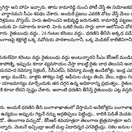
స్తా అని హావి• ఇచ్చారు. తాను కామారెడ్డి నుంచి పోటీ చేస్తే ఈ నియోజకవర్
ఇది తన వాగ్ధానమని సీఎం శపథం చేశారు. అందుకే ప్రజలు ఎవరికి వోటు వేస్తే
తయ్‌. ‌పరిశ్రమలు వొస్తయ్‌. ‌వి•రు ఊహించని అభివృద్ధి జరుగుతది. కామారెడ్డ
కు వి• సహకారం కావాలి. వి•రు ఒకటి రెండు సార్లు బాగా ఆలోచించి వోటేయాల
 రైతుబంధు వద్దు.. 24 గంటల కరెంటు వద్దు.. ధరణిని తీసేసి అక్కడ పడేస్తా
ంగాణపై కక్షగట్టి ఒక్క నవోదయ పాఠశాలనుగానీ, ఒక్క మెడికల్‌ ‌కాలేజీనిగానీ 
కులేమో కరెంటు వద్దు రైతుబంధు వద్దు అంటున్నారని సీఎం కేసీఆర్‌ ‌మండిపడ్డార
ను కాపోణ్ని, ఇప్పుడు కూడా వ్యవసాయం చేస్తా కాబట్టి రైతు బాధ తెలుసని 
క్టర్‌, ఆయనవి•ద రెవెన్యూ సెక్రటరీ.. సీసీఎల్‌ఏ, ‌రెవెన్యూ మంత్రి ఉండేటోళ్లు. ఇ
ు ముడేసి.. వాళ్లకు తాకట్లు పెట్టి. ఆఫీసుల చుట్టు తింపి. వేలు, లక్షలు గుంజ
ా భూ యాజమాన్యం మార్చేందుకు తన దగ్గర ఉన్న అధికారాన్ని ప్రభుత్వం.. రైత
కూడా లేదని స్పష్టం చేశారు. అలాంటి ధరణిని తీసేస్తే రైతుబంధు ఎట్ల వస్తది ర
ం చేశారు. అందుకే ధరణిని తీసి బంగాళాఖాతంలో వేస్తామని అనేటోళ్లను బంగ
ప్పుడు గిట్లనే నన్ను అర్రతిప్పలు పెట్టిండ్రు.. కాలికి పెడితే మెడకు.. మ
సచ్చుడో.. తెలంగాణ వచ్చుడో.. కేసీఆర్‌ ‌శవయాత్రనా తెలంగాణ జైత్రయాత్రనా అని 
న్నారు. వెంటనే ఇచ్చిండ్రా అంటే మల్ల ఏడాదిన్నర ఎగవెట్టిండ్రు. సకల జనుల 