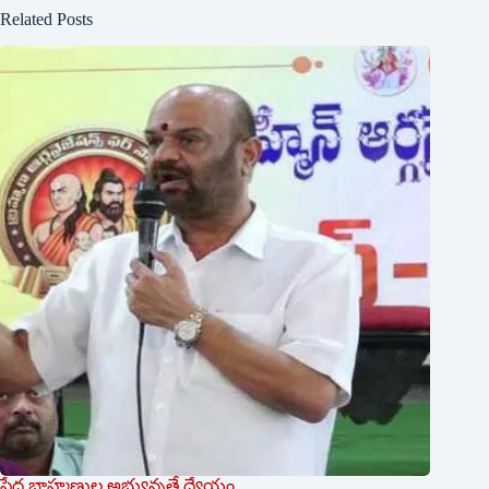
Related Posts
పేద బ్రాహ్మణుల అభ్యున్నతే ధ్యేయం