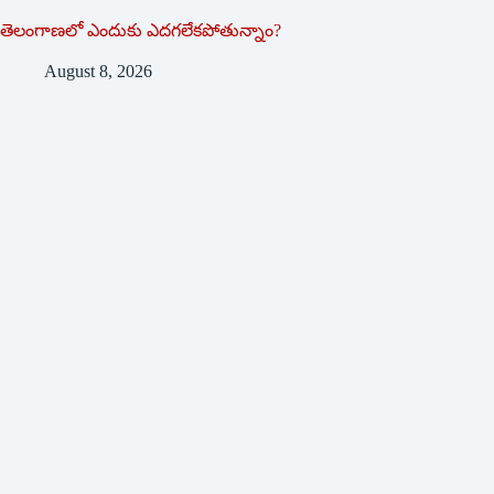
తెలంగాణలో ఎందుకు ఎదగలేకపోతున్నాం?
August 8, 2026