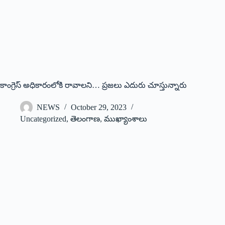
కాంగ్రెస్‌ అధికారంలోకి రావాలని… ప్రజలు ఎదురు చూస్తున్నారు
NEWS
October 29, 2023
Uncategorized
,
తెలంగాణ
,
ముఖ్యాంశాలు