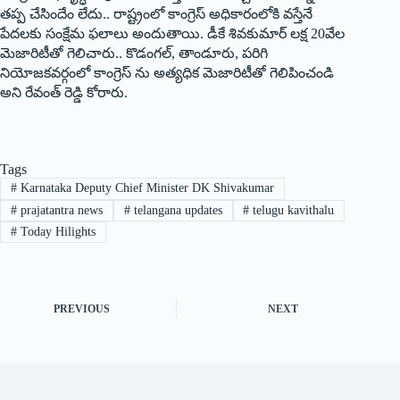
తప్ప చేసిందేం లేదు.. రాష్ట్రంలో కాంగ్రెస్‌ అధికారంలోకి వస్తేనే
పేదలకు సంక్షేమ ఫలాలు అందుతాయి. డీకే శివకుమార్‌ ‌లక్ష 20వేల
మెజారిటీతో గెలిచారు.. కొడంగల్‌, ‌తాండూరు, పరిగి
నియోజకవర్గంలో కాంగ్రెస్‌ ‌ను అత్యధిక మెజారిటీతో గెలిపించండి
అని రేవంత్‌ ‌రెడ్డి కోరారు.
Tags
#
Karnataka Deputy Chief Minister DK Shivakumar
#
prajatantra news
#
telangana updates
#
telugu kavithalu
#
Today Hilights
PREVIOUS
NEXT