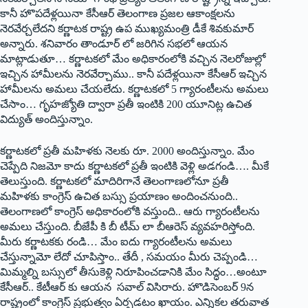
కానీ హొపదేళ్లయినా కేసీఆర్‌ ‌తెలంగాణ ప్రజల ఆకాంక్షలను
నెరవేర్చలేదని కర్ణాటక రాష్ట్ర ఉప ముఖ్యమంత్రి డీకే శివకుమార్‌
అన్నారు. శనివారం తాండూర్‌ ‌లో జరిగిన సభలో ఆయన
మాట్లాడుతూ… కర్ణాటకలో మేం అధికారంలోకి వచ్చిన నెలరోజుల్లో
ఇచ్చిన హామీలను నెరవేర్చాము.. కానీ పదేళ్లయినా కేసీఆర్‌ ఇచ్చిన
హామీలను అమలు చేయలేదు. కర్ణాటకలో 5 గ్యారంటీలను అమలు
చేసాం… గృహజ్యోతి ద్వారా ప్రతీ ఇంటికి 200 యూనిట్ల ఉచిత
విద్యుత్‌ అం‌దిస్తున్నాం.
కర్ణాటకలో ప్రతీ మహిళకు నెలకు రూ. 2000 అందిస్తున్నాం. మేం
చెప్పేది నిజమో కాదు కర్ణాటకలో ప్రతీ ఇంటికి వెళ్లి అడగండి…. మీకే
తెలుస్తుంది. కర్ణాటకలో మాదిరిగానే తెలంగాణలోనూ ప్రతీ
మహిళకు కాంగ్రెస్‌ ఉచిత బస్సు ప్రయాణం అందించనుంది..
తెలంగాణలో కాంగ్రెస్‌ అధికారంలోకి వస్తుంది.. ఆరు గ్యారంటీలను
అమలు చేస్తుంది. బీజేపీ కి బీ టీమ్‌ ‌లా బీఆరెస్‌ ‌వ్యవహరిస్తోంది.
మీరు కర్ణాటకకు రండి… మేం ఐదు గ్యారంటీలను అమలు
చేస్తున్నామో లేదో చూపిస్తాం.. తేదీ , సమయం మీరు చెప్పండి…
మిమ్మల్ని బస్సులో తీసుకెళ్లి నిరూపించడానికి మేం సిద్ధం…అంటూ
కేసీఆర్‌.. ‌కేటీఆర్‌ ‌కు ఆయన సవాల్‌ ‌విసిరారు. హొడిసెంబర్‌ 9‌న
రాష్ట్రంలో కాంగ్రెస్‌ ‌ప్రభుత్వం ఏర్పడటం ఖాయం. ఎన్నికల తరువాత