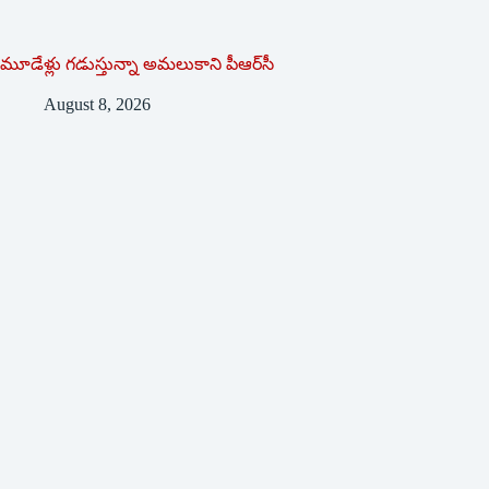
మూడేళ్లు గ‌డుస్తున్నా అమ‌లుకాని పీఆర్‌సీ
August 8, 2026