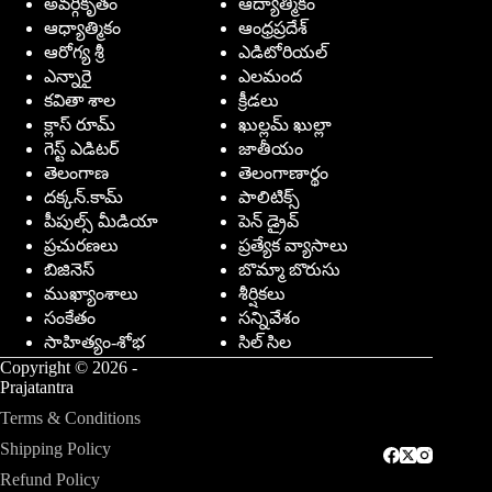
అవర్గీకృతం
ఆద్యాత్మికం
ఆధ్యాత్మికం
ఆంధ్రప్రదేశ్
ఆరోగ్య శ్రీ
ఎడిటోరియల్
ఎన్నారై
ఎలమంద
కవితా శాల
క్రీడలు
క్లాస్ రూమ్
ఖుల్లమ్ ఖుల్లా
గెస్ట్ ఎడిటర్
జాతీయం
తెలంగాణ
తెలంగాణార్థం
దక్కన్.కామ్
పాలిటిక్స్
పీపుల్స్ ‌మీడియా
పెన్ డ్రైవ్
ప్రచురణలు
ప్రత్యేక వ్యాసాలు
బిజినెస్
బొమ్మా బొరుసు
ముఖ్యాంశాలు
శీర్షికలు
సంకేతం
సన్నివేశం
సాహిత్యం-శోభ
సిల్ సిల
Copyright © 2026 -
Prajatantra
Terms & Conditions
Shipping Policy
Refund Policy