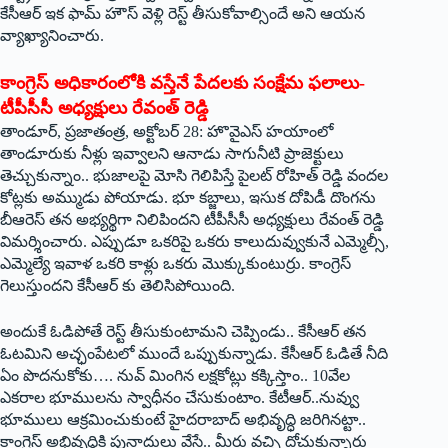
కేసీఆర్‌ ఇక ఫామ్‌ ‌హౌస్‌ ‌వెళ్లి రెస్ట్ ‌తీసుకోవాల్సిందే అని ఆయన
వ్యాఖ్యానించారు.
‌కాంగ్రెస్‌ అధికారంలోకి వస్తేనే పేదలకు సంక్షేమ ఫలాలు-
టీపీసీసీ అధ్యక్షులు రేవంత్‌ ‌రెడ్డి
తాండూర్‌, ‌ప్రజాతంత్ర, అక్టోబర్‌ 28: ‌హొవైఎస్‌ ‌హయాంలో
తాండూరుకు నీళ్లు ఇవ్వాలని ఆనాడు సాగునీటి ప్రాజెక్టులు
తెచ్చుకున్నాం.. భుజాలపై మోసి గెలిపిస్తే పైలట్‌ ‌రోహిత్‌ ‌రెడ్డి వందల
కోట్లకు అమ్ముడు పోయాడు. భూ కబ్జాలు, ఇసుక దోపిడీ దొంగను
బీఆరెస్‌ ‌తన అభ్యర్థిగా నిలిపిందని టీపీసీసీ అధ్యక్షులు రేవంత్‌ ‌రెడ్డి
విమర్శించారు. ఎప్పుడూ ఒకరిపై ఒకరు కాలుదువ్వుకునే ఎమ్మెల్సీ,
ఎమ్మెల్యే ఇవాళ ఒకరి కాళ్లు ఒకరు మొక్కుకుంటుర్రు. కాంగ్రెస్‌
‌గెలుస్తుందని కేసీఆర్‌ ‌కు తెలిసిపోయింది.
అందుకే ఓడిపోతే రెస్ట్ ‌తీసుకుంటామని చెప్పిండు.. కేసీఆర్‌ ‌తన
ఓటమిని అచ్ఛంపేటలో ముందే ఒప్పుకున్నాడు. కేసీఆర్‌ ఓడితే నీది
ఏం పొదనుకోకు…. నువ్‌ ‌మింగిన లక్షకోట్లు కక్కిస్తాం.. 10వేల
ఎకరాల భూములను స్వాధీనం చేసుకుంటాం. కేటీఆర్‌..‌నువ్వు
భూములు ఆక్రమించుకుంటే హైదరాబాద్‌ అభివృద్ధి జరిగినట్టా..
కాంగ్రెస్‌ అభివృద్ధికి పునాదులు వేస్తే.. మీరు వచ్చి దోచుకున్నారు