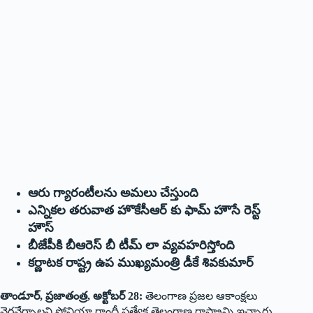
ఆరు గ్యారంటీలను అమలు చేస్తుంది
ఎన్నికల తరువాత హొకేసీఆర్‌ ‌కు ఫామ్‌ ‌హౌసే రెస్ట్
‌హౌస్‌
బీజేపీకి బీఆరెస్‌ ‌బీ టీమ్‌ ‌లా వ్యవహరిస్తోంది
కర్ణాటక రాష్ట్ర ఉప ముఖ్యమంత్రి డీకే శివకుమార్‌
తాండూర్‌, ‌ప్రజాతంత్ర, అక్టోబర్‌ 28: ‌
తెలంగాణ ప్రజల ఆకాంక్షలు
నెరవేర్చాలని సోనియా గాంధీ ప్రత్యేక తెలంగాణ రాష్ట్రాన్ని ఇచ్చారు.