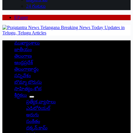
24 గంటలు
EPaper
ముఖ్యాంశాలు
జాతీయం
తెలంగాణ
ఆంధ్రప్రదేశ్
తెలంగాణార్థం
సన్నివేశం
బొమ్మా బొరుసు
సాహిత్యం-శోభ
శీర్షికలు
ప్రత్యేక వ్యాసాలు
ఎడిటోరియల్
అరుగు
సంకేతం
దక్కన్.కామ్