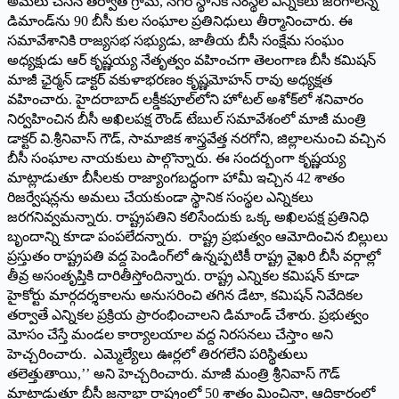
అమలు చేసిన తర్వాతే గ్రామ, నగర స్థానిక సంస్థల ఎన్నికలు జరగాలన్న
డిమాండ్‌ను 90 బీసీ కుల సంఘాల ప్రతినిధులు తీర్మానించారు. ఈ
సమావేశానికి రాజ్యసభ సభ్యుడు, జాతీయ బీసీ సంక్షేమ సంఘం
అధ్యక్షుడు ఆర్‌ కృష్ణయ్య నేతృత్వం వహించగా తెలంగాణ బీసీ కమిషన్‌
మాజీ ఛైర్మన్ డాక్ట‌ర్‌ వకుళాభరణం కృష్ణమోహన్‌ రావు అధ్యక్షత
వహించారు. హైదరాబాద్‌ లక్డీకపూల్‌లోని హోటల్‌ అశోక్‌లో శనివారం
నిర్వహించిన బీసీ అఖిలపక్ష రౌండ్ టేబుల్‌ సమావేశంలో మాజీ మంత్రి
డాక్ట‌ర్‌ వి.శ్రీనివాస్‌ గౌడ్‌, సామాజిక శాస్త్రవేత్త నరగోని, జిల్లాలనుంచి వచ్చిన
బీసీ సంఘాల నాయకులు పాల్గొన్నారు. ఈ సందర్బంగా కృష్ణయ్య
మాట్లాడుతూ బీసీలకు రాజ్యాంగబద్ధంగా హామీ ఇచ్చిన 42 శాతం
రిజర్వేషన్లను అమలు చేయకుండా స్థానిక సంస్థల ఎన్నికలు
జరగనివ్వమన్నారు. రాష్ట్రపతిని కలిసేందుకు ఒక్క అఖిలపక్ష ప్రతినిధి
బృందాన్ని కూడా పంపలేదన్నారు. రాష్ట్ర ప్రభుత్వం ఆమోదించిన బిల్లులు
ప్రస్తుతం రాష్ట్రపతి వద్ద పెండింగ్‌లో ఉన్నప్పటికీ రాష్ట్ర వైఖరి బీసీ వర్గాల్లో
తీవ్ర అసంతృప్తికి దారితీస్తోందిన్నారు. రాష్ట్ర ఎన్నికల కమిషన్‌ కూడా
హైకోర్టు మార్గదర్శకాలను అనుసరించి తగిన డేటా, కమిషన్‌ నివేదికల
తర్వాతే ఎన్నికల ప్రక్రియ ప్రారంభించాలని డిమాండ్‌ చేశారు. ప్రభుత్వం
మోసం చేస్తే మండల కార్యాలయాల వద్ద నిరసనలు చేస్తాం అని
హెచ్చరించారు. ఎమ్మెల్యేలు ఊర్లలో తిరగలేని పరిస్థితులు
తలెత్తుతాయి,’’ అని హెచ్చరించారు. మాజీ మంత్రి శ్రీనివాస్‌ గౌడ్‌
మాట్లాడుతూ బీసీ జనాభా రాష్ట్రంలో 50 శాతం మించినా, ఆదికారంలో