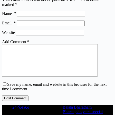
marked
*
Name
*
Email
*
Website
Add Comment
*
Save my name, email and website in this browser for the next
time I comment.
Post Comment
24 గంటలు
Balala Bharatham
Bharat jodo yatra special