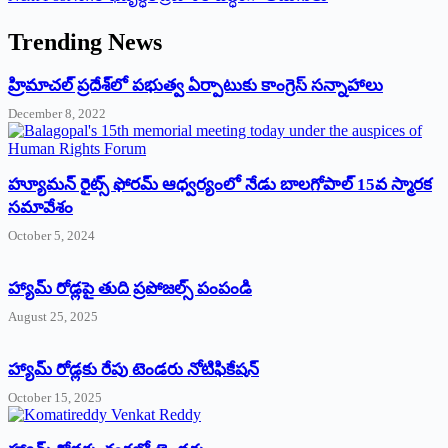
Trending News
‌హ్రిమాచల్‌ ‌ప్రదేశ్‌లో పభుత్వ ఏర్పాటుకు కాంగ్రెస్‌ ‌సన్నాహాలు
December 8, 2022
హ్యూమన్‌ రైట్స్‌ ఫోరమ్‌ ఆధ్వర్యంలో నేడు బాలగోపాల్‌ 15వ స్మారక
సమావేశం
October 5, 2024
హ్యామ్‌ రోడ్లపై తుది ప్రపోజల్స్‌ పంపండి
August 25, 2025
హ్యామ్‌ రోడ్లకు రేపు టెండరు నోటిఫికేషన్‌
October 15, 2025