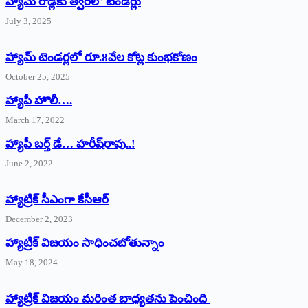
హ్యామ్‌ రోడ్లకు త్వరలో టెండర్లు
July 3, 2025
హ్యామ్‌ ‌టెండర్లలో రూ.8వేల కోట్ల కుంభకోణం
October 25, 2025
హ్యాపీ హొలీ….
March 17, 2022
హ్యాపీ బర్త్ ‌డే… హరీష్‌రావు..!
June 2, 2022
హ్యాట్రిక్‌ ‌సీఎంగా కేసీఆర్‌
December 2, 2023
హ్యాట్రిక్‌ విజయం సాధించబోతున్నాం
May 18, 2024
హ్యాట్రిక్ విజయం మరింత బాధ్యతను పెంచింది