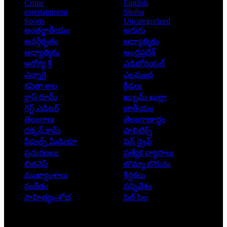
Crime
English
entertainment
Shoba
Sports
Uncategorized
అంతర్జాతీయం
అరుగు
అవర్గీకృతం
ఆద్యాత్మికం
ఆధ్యాత్మికం
ఆంధ్రప్రదేశ్
ఆరోగ్య శ్రీ
ఎడిటోరియల్
ఎన్నారై
ఎలమంద
కవితా శాల
క్రీడలు
క్లాస్ రూమ్
ఖుల్లమ్ ఖుల్లా
గెస్ట్ ఎడిటర్
జాతీయం
తెలంగాణ
తెలంగాణార్థం
దక్కన్.కామ్
పాలిటిక్స్
పీపుల్స్ ‌మీడియా
పెన్ డ్రైవ్
ప్రచురణలు
ప్రత్యేక వ్యాసాలు
బిజినెస్
బొమ్మా బొరుసు
ముఖ్యాంశాలు
శీర్షికలు
సంకేతం
సన్నివేశం
సాహిత్యం-శోభ
సిల్ సిల
Copyright © 2026 - Prajatantra