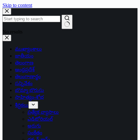
Skip to content
No results
ముఖ్యాంశాలు
జాతీయం
తెలంగాణ
ఆంధ్రప్రదేశ్
తెలంగాణార్థం
సన్నివేశం
బొమ్మా బొరుసు
సాహిత్యం-శోభ
శీర్షికలు
ప్రత్యేక వ్యాసాలు
ఎడిటోరియల్
అరుగు
సంకేతం
దక్కన్.కామ్