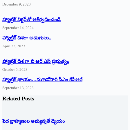
December 9, 2023
హ్యాట్రిక్‌ ‌విక్టరీతో ఆశీర్వదించండి
September 14, 2024
‌హ్యాట్రిక్‌ ‌దిశగా అడుగులు..
April 23, 2023
హ్యాట్రిక్ దిశ గా బి ఆర్ ఎస్ ప్రభుత్వం
October 5, 2023
హ్యాట్రిక్‌ ‌ఖాయం…మూడోసారి సీఎం కేసీఆరే
September 13, 2023
Related Posts
పేద బ్రాహ్మణుల అభ్యున్నతే ధ్యేయం