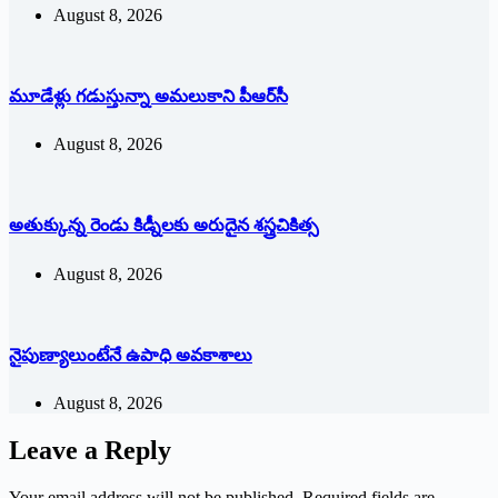
August 8, 2026
మూడేళ్లు గ‌డుస్తున్నా అమ‌లుకాని పీఆర్‌సీ
August 8, 2026
అతుక్కున్న రెండు కిడ్నీలకు అరుదైన శస్త్రచికిత్స
August 8, 2026
నైపుణ్యాలుంటేనే ఉపాధి అవకాశాలు
August 8, 2026
Leave a Reply
Your email address will not be published.
Required fields are