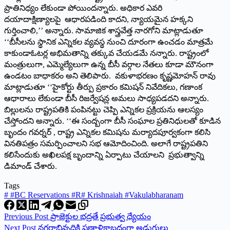
ప్రాతినిధ్యం లేకుండా పోయిందన్నారు. అధికార ఎవరి
దయాదాక్షిణ్యాలపై ఆధారపడింది కాదని, న్యాయమైన హక్కని
గుర్తించాలి,’’ అన్నారు. సామాజిక శాస్త్రవేత్త నారగోని మాట్లాడుతూ
‘‘బీసీలను స్థానిక ఎన్నికల వ్యవస్థ నుంచి దూరంగా ఉంచడం మాత్రమే
కాకుండాఓటర్ల అభిమతాన్ని తక్కువ చేయడమే నన్నారు. రాష్ట్రంలో
మంత్రులుగా, ఎమ్మెల్యేలుగా ఉన్న బీసీ వర్గాల నేతలు కూడా మౌనంగా
ఉండటం బాధాకరం అని తెలిపారు. వకుళాభరణం కృష్ణమోహన్‌ రావు
మాట్లాడుతూ ‘‘హైకోర్టు తీర్పు ప్రకారం కమిషన్‌ నివేదికలు, గణాంక
ఆధారాలు లేకుండా బీసీ రిజర్వేషన్ల అమలు సాధ్యపడదని అన్నారు.
బిల్లులను రాష్ట్రపతికి పంపినట్టు చెప్పి ఎన్నికల ప్రక్రియను ఆలస్యం
చేస్తోందని అన్నారు. ‘‘ఈ సంద్బంగా బీసీ సంఘాల ప్రతినిధులతో కూడిన
బృందం గవర్నర్‌ , రాష్ట్ర ఎన్నికల కమిషను మర్యాదపూర్వకంగా కలిసి
వినతిపత్రం సమర్పించాలని సభ ఆమోదించింది. అలాగే రాష్ట్రపతిని
కలిసేందుకు అఖిలపక్ష బృందాన్ని ఏర్పాటు చేయాలని ప్ర‌భుత్వాన్ని
డిమాండ్‌ చేశారు.
Tags
#
#BC Reservations #R
#
Krishnaiah #Vakulabharanam
Previous
Post
ప్రాజెక్టుల భద్రతే ప్రభుత్వ ధ్యేయం
Next
Post
నగరాభివృద్ధికి ప్రణాళికాబద్ధంగా అడుగులు