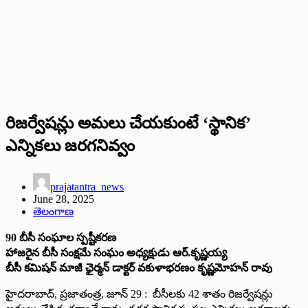
రిజర్వేషన్లు అమలు చేయ‌కుంటే ‘స్థానిక’
ఎన్నికలు జరగనివ్వం
prajatantra_news
June 28, 2025
తెలంగాణ
90 బీసీ సంఘాల స్ప‌ష్టీక‌ర‌ణ‌
హాజ‌రైన బీసీ సంక్ష‌మే సంఘం అధ్య‌క్షుడు ఆర్‌.కృష్ణ‌య్య‌
బీసీ కమిషన్‌ మాజీ ఛైర్మన్ డాక్ట‌ర్‌ వకుళాభరణం కృష్ణమోహన్‌ రావు
హైదరాబాద్, ప్రజాతంత్ర, జూన్ 29 : బీసీలకు 42 శాతం రిజర్వేషన్లు