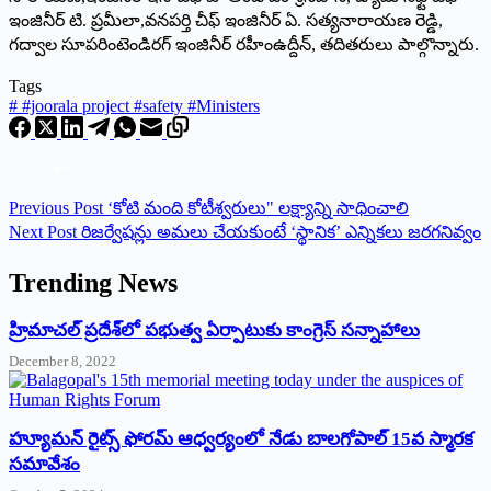
ఇంజినీర్‌ టి. ప్రమీలా,వనపర్తి చీఫ్‌ ఇంజినీర్‌ ఏ. సత్యనారాయణ రెడ్డి,
గద్వాల సూపరింటెండిరగ్‌ ఇంజినీర్‌ రహీంఉద్దీన్‌, తదితరులు పాల్గొన్నారు.
Tags
#
#joorala project #safety #Ministers
Previous
Post
‘కోటి మంది కోటీశ్వరులు" లక్ష్యాన్ని సాధించాలి
Next
Post
రిజర్వేషన్లు అమలు చేయ‌కుంటే ‘స్థానిక’ ఎన్నికలు జరగనివ్వం
Trending News
‌హ్రిమాచల్‌ ‌ప్రదేశ్‌లో పభుత్వ ఏర్పాటుకు కాంగ్రెస్‌ ‌సన్నాహాలు
December 8, 2022
హ్యూమన్‌ రైట్స్‌ ఫోరమ్‌ ఆధ్వర్యంలో నేడు బాలగోపాల్‌ 15వ స్మారక
సమావేశం