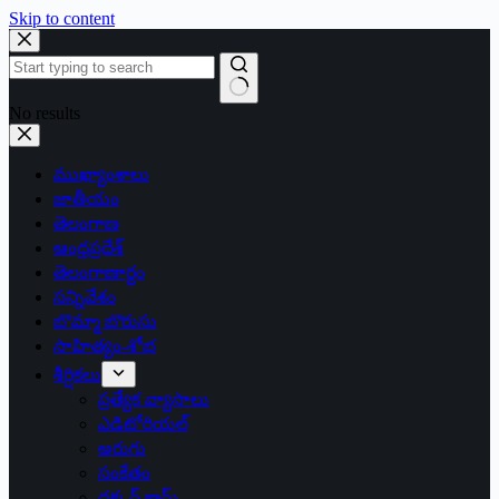
Skip to content
No results
ముఖ్యాంశాలు
జాతీయం
తెలంగాణ
ఆంధ్రప్రదేశ్
తెలంగాణార్థం
సన్నివేశం
బొమ్మా బొరుసు
సాహిత్యం-శోభ
శీర్షికలు
ప్రత్యేక వ్యాసాలు
ఎడిటోరియల్
అరుగు
సంకేతం
దక్కన్.కామ్