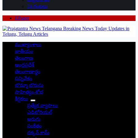
24 గంటలు
EPaper
ముఖ్యాంశాలు
జాతీయం
తెలంగాణ
ఆంధ్రప్రదేశ్
తెలంగాణార్థం
సన్నివేశం
బొమ్మా బొరుసు
సాహిత్యం-శోభ
శీర్షికలు
ప్రత్యేక వ్యాసాలు
ఎడిటోరియల్
అరుగు
సంకేతం
దక్కన్.కామ్