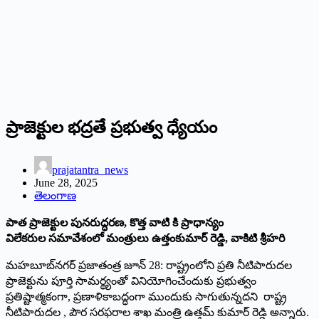
ప్రాజెక్టుల భద్రతే ప్రభుత్వ ధ్యేయం
prajatantra_news
June 28, 2025
తెలంగాణ
పాత ప్రాజెక్టుల పునరుద్ధరణ, కొత్త వాటి కి ప్రాధాన్యం
విలేకరుల సమావేశంలో మంత్రులు ఉత్తంకుమార్‌ రెడ్డి, వాకిటి శ్రీహరి
మహబూబ్‌నగర్‌ ప్రజాతంత్ర జూన్‌ 28: రాష్ట్రంలోని ప్రతి నీటిపారుదల
ప్రాజెక్టును పూర్తి సామర్థ్యంతో వినియోగించేందుకు ప్రభుత్వం
ప్రతిష్టాత్మకంగా, ప్రణాళికాబద్ధంగా ముందుకు సాగుతున్నదని రాష్ట్ర
నీటిపారుదల , పౌర సరఫరాల శాఖ మంత్రి ఉత్తమ్‌ కుమార్‌ రెడ్డి అన్నారు.