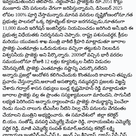
ఇవ్వబడుతుందని తెలిపారు. నెట్టెంపాడు ప్రాజెక్టుకు రూ.2051 కోట్లు
మంజూరు చేసి పనులను వేగంగా జరిపిస్తున్నామని, డిసెంబర్‌ 2025
లోపల 100% పూర్తి చేస్తామన్నారు.మానవ వనరుల దృష్టికోణంలోనూ,గత
ప్రభుత్వ పాలనలో ఒక్క రిక్రూట్మెంట్‌ కూడా జరగనప్పుడు,నూతనంగా
11,000 మంది ఇరిగేషన్‌ ఇంజినీర్లను నియమించడం జరిగింది అనీ,ఇది ఈ
ప్రభుత్వ విధేయతకు నిదర్శనమని చెప్పారు. రాష్ట్ర పశుసంవర్ధక, క్రీడల
మరియు యువజన శాఖ మంత్రి వాకిటి శ్రీహరి మాట్లాడుతూ జూరాల
ప్రాజెక్టు ఎంతమాత్రం ఒడిదుడుకులు వచ్చినా తట్టుకుని నిలబడిన
విశ్వసనీయ ప్రాజెక్టు అని పేర్కొన్నారు. 2009లో వచ్చిన భారీ వరదల
సమయంలోనూ రోజుకి 12 లక్షల క్యూసెక్కుల నీటిని విడుదల
చేసినప్పటికీ, ప్రాజెక్టు ఎంతమాత్రం నష్టాన్ని ఎదుర్కొనలేదని
అన్నారు.ప్రజల్లో ఆందోళన కలిగించేందుకు కొంతమంది కావాలని తప్పుడు
ప్రచారం చేస్తున్నారని,అలాంటి అసత్యాల్ని నమ్మవద్దని ప్రజలకు విజ్ఞప్తి
చేశారు.గద్వాల్‌ శాసన సభ్యులు బండ్ల కృష్ణమోహన్‌ రెడ్డి మాట్లాడుతూ
జూరాల ప్రాజెక్టు వల్ల ఈ ప్రాంతం సస్యశ్యామలంగా మారిందని, సాగునీటి
లభ్యత పెరిగిందని అన్నారు.ర్యాలంపాడు ప్రాజెక్టు సామర్థ్యాన్ని పెంచేలా
రెండు నుంచి నాలుగు టీఎంసీల నీటిని నిల్వ చేసే పనులను వేగవంతం
చేయాలని మంత్రిని అభ్యర్థించారు. ఈ సమావేశంలో జిల్లా కలెక్టర్‌
బి.యం. సంతోష్‌, వనపర్తి ఎమ్మెల్యే మేఘా రెడ్డి, నారాయణపేట ఎమ్మెల్యే
పర్ణిక రెడ్డి, మాజీ ఎమ్మెల్యే సంపత్‌ కుమార్‌,అదనపు కలెక్టర్‌ లక్ష్మి
నారాయణ,ఇంజినీర్‌-ఇన్‌-చీఫ్‌ ఓ అండ్‌ ఏం శ్రీనివాస్‌, డ్యామ్‌ సేఫ్టీ చీఫ్‌