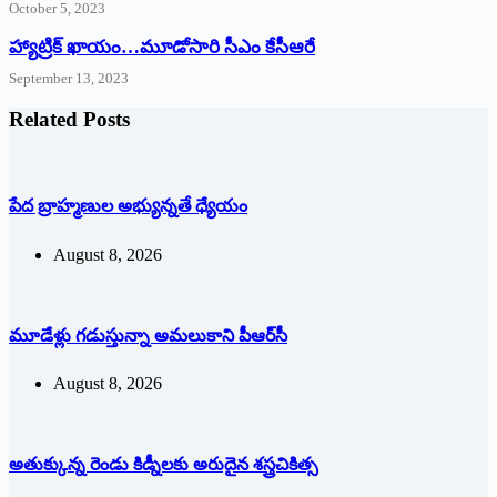
October 5, 2023
హ్యాట్రిక్‌ ‌ఖాయం…మూడోసారి సీఎం కేసీఆరే
September 13, 2023
Related Posts
పేద బ్రాహ్మణుల అభ్యున్నతే ధ్యేయం
August 8, 2026
మూడేళ్లు గ‌డుస్తున్నా అమ‌లుకాని పీఆర్‌సీ
August 8, 2026
అతుక్కున్న రెండు కిడ్నీలకు అరుదైన శస్త్రచికిత్స