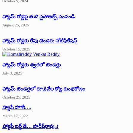
October 5, 2024
హ్యామ్‌ రోడ్లపై తుది ప్రపోజల్స్‌ పంపండి
August 25, 2025
హ్యామ్‌ రోడ్లకు రేపు టెండరు నోటిఫికేషన్‌
October 15, 2025
హ్యామ్‌ రోడ్లకు త్వరలో టెండర్లు
July 3, 2025
హ్యామ్‌ ‌టెండర్లలో రూ.8వేల కోట్ల కుంభకోణం
October 25, 2025
హ్యాపీ హొలీ….
March 17, 2022
హ్యాపీ బర్త్ ‌డే… హరీష్‌రావు..!