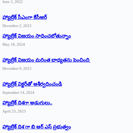
June 2, 2022
హ్యాట్రిక్‌ ‌సీఎంగా కేసీఆర్‌
December 2, 2023
హ్యాట్రిక్‌ విజయం సాధించబోతున్నాం
May 18, 2024
హ్యాట్రిక్ విజయం మరింత బాధ్యతను పెంచింది
December 9, 2023
హ్యాట్రిక్‌ ‌విక్టరీతో ఆశీర్వదించండి
September 14, 2024
‌హ్యాట్రిక్‌ ‌దిశగా అడుగులు..
April 23, 2023
హ్యాట్రిక్ దిశ గా బి ఆర్ ఎస్ ప్రభుత్వం