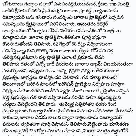
జోగులాంబ గద్వాల జిల్లాలో పశుసంవర్ధక,యువజన, క్రీడల శాఖ మంత్రి
వాకిటి శ్రీహరితో కలిసి ప్రియదర్శిని జూరాల ప్రాజెక్టు, ర్యాలంపాడు
రిజర్వాయర్‌ లను శనివారం సందర్శించి జూరాల ప్రాజెక్టులో ఏర్పడిన
సమస్యలను క్షేత్రస్థాయిలో పరిశీలించారు. అనంతరం కలెక్టర్‌
కార్యాలయంలో ఏర్పాటు చేసిన విలేకరుల సమావేశంలో మంత్రులు
మాట్లాడుతూ జూరాల ప్రాజెక్ట్‌ సాంకేతికంగా పూర్తి భద్రంగా
కొనసాగుతోందని తెలిపారు. 62 గేట్లలో 58 గేట్లు నిర్విరామంగా
పనిచేస్తున్నాయని,తాత్కాలికంగా నాలుగు గేట్లకు రోప్‌ సమస్య
తలెత్తినప్పటికీ,దాని వల్ల ప్రాజెక్ట్‌కి ఎలాంటి ప్రమాదం లేదని
తెలిపారు.గతంలో ఎన్నో భారీ వరదలను జూరాల డ్యామ్‌ విజయవంతంగా
ఎదుర్కొందని, ఇప్పుడు కూడా అన్ని భద్రతా చర్యలు తీసుకుంటూ
ప్రభుత్వం జాగ్రత్తలు పాటిస్తోందని తెలిపారు. గత దశాబ్ద కాలంలో
తెలంగాణలో జరిగిన పాలనలో ఇరిగేషన్‌ ప్రాజెక్టుల నిర్వహణ పూర్తిగా
నిర్లక్ష్యం చేయబడిరదని ఆవేదన వ్యక్తం చేశారు.అయితే ప్రస్తుతం వచ్చిన
కొత్త ప్రభుత్వం, గత పాత తప్పిదాలను సరిచేసే దిశగా కట్టుదిట్టమైన
చర్యలు చేపట్టిందని తెలిపారు. తుమ్మెళ్ల ఎత్తిపోతల పథకం కింద
మల్లమ్మకుంట రిజర్వాయర్‌కు భూసేకరణ పనులను వేగవంతం చేయడమే
కాకుండా,జూరాల ఎడమ కాలువ ద్వారా ర్యాలంపాడు రిజర్వాయర్‌
పనులను త్వరితంగా పూర్తి చేస్తామని తెలిపారు.నెట్టెంపాడు భూసేకరణ
కోసం ఇప్పటికే ?25 కోట్లు విడుదల చేశామని ,మిగతా మొత్తం త్వరలోనే