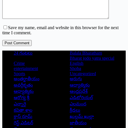
Save my name, email and website in this browser for the next
time I comment.
Post Comment
24 గంటలు
Balala Bharatham
Bharat jodo yatra special
Crime
English
entertainment
Shoba
Sports
Uncategorized
అంతర్జాతీయం
అరుగు
అవర్గీకృతం
ఆద్యాత్మికం
ఆధ్యాత్మికం
ఆంధ్రప్రదేశ్
ఆరోగ్య శ్రీ
ఎడిటోరియల్
ఎన్నారై
ఎలమంద
కవితా శాల
క్రీడలు
క్లాస్ రూమ్
ఖుల్లమ్ ఖుల్లా
గెస్ట్ ఎడిటర్
జాతీయం