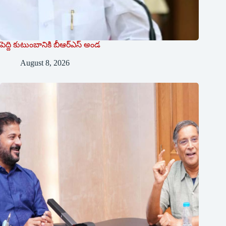
పెద్ది కుటుంబానికి బీఆర్ఎస్ అండ
August 8, 2026