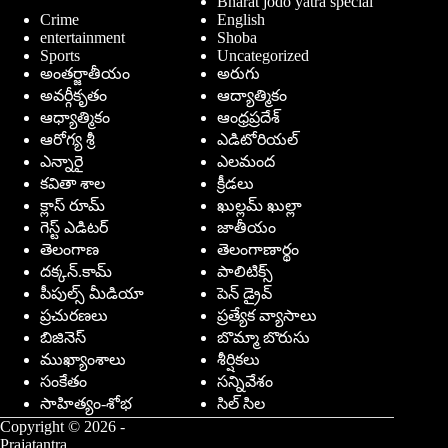
Bharat jodo yatra special
Crime
English
entertainment
Shoba
Sports
Uncategorized
అంతర్జాతీయం
అరుగు
అవర్గీకృతం
ఆద్యాత్మికం
ఆధ్యాత్మికం
ఆంధ్రప్రదేశ్
ఆరోగ్య శ్రీ
ఎడిటోరియల్
ఎన్నారై
ఎలమంద
కవితా శాల
క్రీడలు
క్లాస్ రూమ్
ఖుల్లమ్ ఖుల్లా
గెస్ట్ ఎడిటర్
జాతీయం
తెలంగాణ
తెలంగాణార్థం
దక్కన్.కామ్
పాలిటిక్స్
పీపుల్స్ ‌మీడియా
పెన్ డ్రైవ్
ప్రచురణలు
ప్రత్యేక వ్యాసాలు
బిజినెస్
బొమ్మా బొరుసు
ముఖ్యాంశాలు
శీర్షికలు
సంకేతం
సన్నివేశం
సాహిత్యం-శోభ
సిల్ సిల
Copyright © 2026 -
Prajatantra