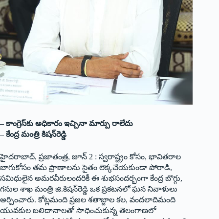
– కాంగ్రెస్‌కు అధికారం ఇచ్చినా మార్పు రాలేదు
– కేంద్ర మంత్రి కిషన్‌రెడ్డి
హైదరాబాద్, ప్రజాతంత్ర, జూన్ 2 : స్వరాష్ట్రం కోసం, భావితరాల
బాగుకోసం తమ ప్రాణాలను సైతం లెక్కచేయకుండా పోరాడి,
సమిధులైన అమరవీరులందరికీ ఈ శుభసందర్భంగా కేంద్ర బొగ్గు,
గనుల శాఖ మంత్రి జి.కిషన్‌రెడ్డి ఒక ప్రకటనలో ఘన నివాళులు
అర్పించారు. కోట్లమంది ప్రజల శతాబ్దాల కల, వందలాదిమంది
యువకుల బలిదానాలతో సాధించుకున్న తెలంగాణలో