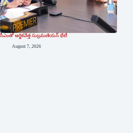
సీఎంతో ఆర్థికవేత్త సుబ్రమణియన్ భేటీ
August 7, 2026