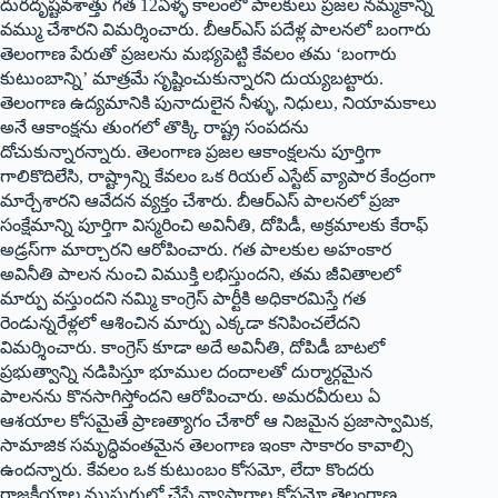
దురదృష్టవశాత్తు గత 12ఏళ్ళ కాలంలో పాలకులు ప్రజల నమ్మకాన్ని
వమ్ము చేశారని విమర్శించారు. బీఆర్ఎస్ పదేళ్ల పాలనలో బంగారు
తెలంగాణ పేరుతో ప్రజలను మభ్యపెట్టి కేవలం తమ ‘బంగారు
కుటుంబాన్ని’ మాత్రమే సృష్టించుకున్నారని దుయ్యబట్టారు.
తెలంగాణ ఉద్యమానికి పునాదులైన నీళ్ళు, నిధులు, నియామకాలు
అనే ఆకాంక్షను తుంగలో తొక్కి రాష్ట్ర సంపదను
దోచుకున్నారన్నారు. తెలంగాణ ప్రజల ఆకాంక్షలను పూర్తిగా
గాలికొదిలేసి, రాష్ట్రాన్ని కేవలం ఒక రియల్ ఎస్టేట్ వ్యాపార కేంద్రంగా
మార్చేశారని ఆవేదన వ్యక్తం చేశారు. బీఆర్ఎస్ పాలనలో ప్రజా
సంక్షేమాన్ని పూర్తిగా విస్మరించి అవినీతి, దోపిడీ, అక్రమాలకు కేరాఫ్
అడ్రస్‌గా మార్చారని ఆరోపించారు. గత పాలకుల అహంకార
అవినీతి పాలన నుంచి విముక్తి లభిస్తుందని, తమ జీవితాలలో
మార్పు వస్తుందని నమ్మి కాంగ్రెస్ పార్టీకి అధికారమిస్తే గత
రెండున్నరేళ్లలో ఆశించిన మార్పు ఎక్కడా కనిపించలేదని
విమర్శించారు. కాంగ్రెస్ కూడా అదే అవినీతి, దోపిడీ బాటలో
ప్రభుత్వాన్ని నడిపిస్తూ భూముల దందాలతో దుర్మార్గమైన
పాలనను కొనసాగిస్తోందని ఆరోపించారు. అమరవీరులు ఏ
ఆశయాల కోసమైతే ప్రాణత్యాగం చేశారో ఆ నిజమైన ప్రజాస్వామిక,
సామాజిక సమృద్ధివంతమైన తెలంగాణ ఇంకా సాకారం కావాల్సి
ఉందన్నారు. కేవలం ఒక కుటుంబం కోసమో, లేదా కొందరు
రాజకీయాల ముసుగులో చేసే వ్యాపారాల కోసమో తెలంగాణ