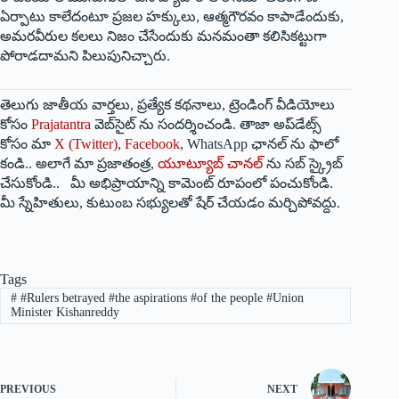
ఏర్పాటు కాలేదంటూ ప్రజల హక్కులు, ఆత్మగౌరవం కాపాడేందుకు,
అమరవీరుల కలలు నిజం చేసేందుకు మనమంతా కలిసికట్టుగా
పోరాడదామని పిలుపునిచ్చారు.
తెలుగు జాతీయ వార్తలు, ప్రత్యేక కథనాలు, ట్రెండింగ్ వీడియోలు
కోసం
Prajatantra
వెబ్‌సైట్ ను సందర్శించండి. తాజా అప్‌డేట్స్
కోసం మా
X (Twitter)
,
Facebook
, WhatsApp ఛానల్ ను ఫాలో
కండి.. అలాగే మా ప్రజాతంత్ర,
యూట్యూబ్ చానల్
ను సబ్ స్క్రైబ్
చేసుకోండి.. మీ అభిప్రాయాన్ని కామెంట్ రూపంలో పంచుకోండి.
మీ స్నేహితులు, కుటుంబ సభ్యులతో షేర్ చేయడం మర్చిపోవద్దు.
Tags
#
#Rulers betrayed #the aspirations #of the people #Union
Minister Kishanreddy
PREVIOUS
NEXT