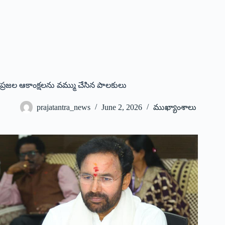
ప్రజల ఆకాంక్షలను వమ్ము చేసిన పాలకులు
prajatantra_news
June 2, 2026
ముఖ్యాంశాలు