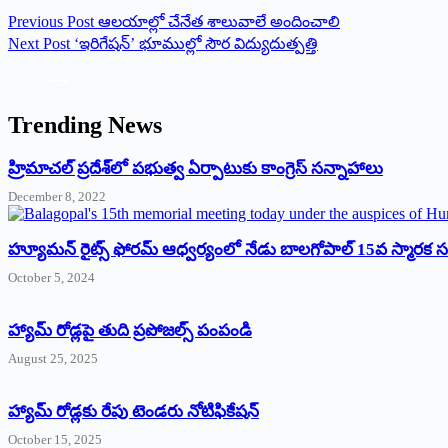
Previous
Post
ఆలయాల్లో చేనేత శాలువాలే అందించాలి
Next
Post
‘ఇరిగేషన్‌’ భూముల్లో సౌర విద్యుదుత్పత్తి
Trending News
‌హ్రిమాచల్‌ ‌ప్రదేశ్‌లో పభుత్వ ఏర్పాటుకు కాంగ్రెస్‌ ‌సన్నాహాలు
December 8, 2022
హ్యూమన్‌ రైట్స్‌ ఫోరమ్‌ ఆధ్వర్యంలో నేడు బాలగోపాల్‌ 15వ స్మారక
October 5, 2024
హ్యామ్‌ రోడ్లపై తుది ప్రపోజల్స్‌ పంపండి
August 25, 2025
హ్యామ్‌ రోడ్లకు రేపు టెండరు నోటిఫికేషన్‌
October 15, 2025