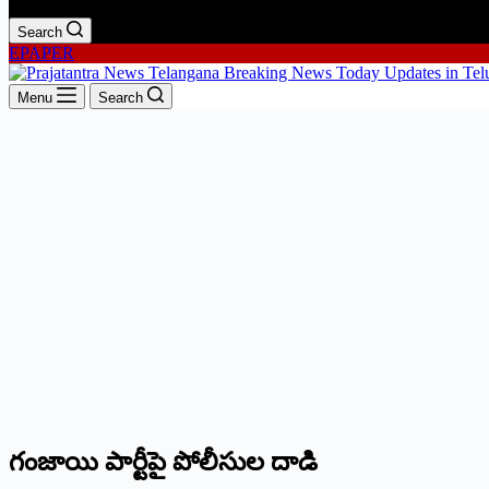
Search
EPAPER
Menu
Search
గంజాయి పార్టీపై పోలీసుల దాడి