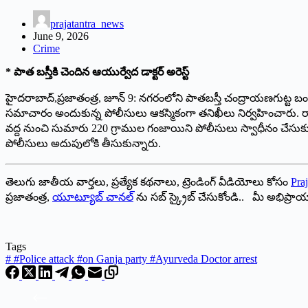
prajatantra_news
June 9, 2026
Crime
* పాత బస్తీకి చెందిన ఆయుర్వేద డాక్టర్ అరెస్ట్
హైదరాబాద్,ప్రజాతంత్ర, జూన్ 9: నగరంలోని పాతబస్తీ చంద్రాయణగుట్ట బండ్లగ
సమాచారం అందుకున్న పోలీసులు ఆకస్మికంగా తనిఖీలు నిర్వహించారు. రాజేం
వద్ద నుంచి సుమారు 220 గ్రాముల గంజాయిని పోలీసులు స్వాధీనం చేసుకున్
పోలీసులు అదుపులోకి తీసుకున్నారు.
తెలుగు జాతీయ వార్తలు, ప్రత్యేక కథనాలు, ట్రెండింగ్ వీడియోలు కోసం
Praj
ప్రజాతంత్ర,
యూట్యూబ్ చానల్
ను సబ్ స్క్రైబ్ చేసుకోండి.. మీ అభిప్ర
Tags
#
#Police attack #on Ganja party #Ayurveda Doctor arrest