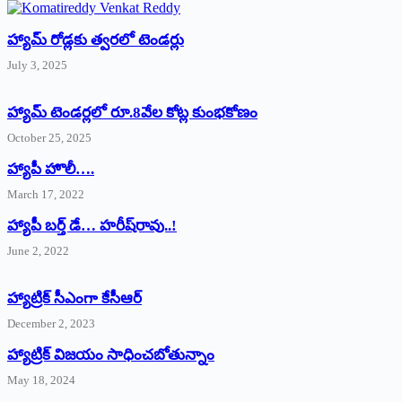
హ్యామ్‌ రోడ్లకు త్వరలో టెండర్లు
July 3, 2025
హ్యామ్‌ ‌టెండర్లలో రూ.8వేల కోట్ల కుంభకోణం
October 25, 2025
హ్యాపీ హొలీ….
March 17, 2022
హ్యాపీ బర్త్ ‌డే… హరీష్‌రావు..!
June 2, 2022
హ్యాట్రిక్‌ ‌సీఎంగా కేసీఆర్‌
December 2, 2023
హ్యాట్రిక్‌ విజయం సాధించబోతున్నాం
May 18, 2024