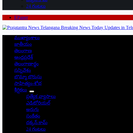
24 గంటలు
EPaper
ముఖ్యాంశాలు
జాతీయం
తెలంగాణ
ఆంధ్రప్రదేశ్
తెలంగాణార్థం
సన్నివేశం
బొమ్మా బొరుసు
సాహిత్యం-శోభ
శీర్షికలు
ప్రత్యేక వ్యాసాలు
ఎడిటోరియల్
అరుగు
సంకేతం
దక్కన్.కామ్
24 గంటలు