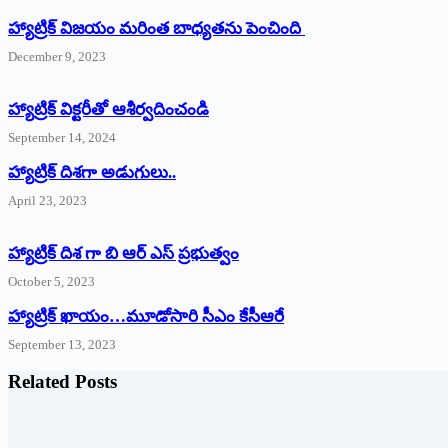
హ్యాట్రిక్ విజయం మరింత బాధ్యతను పెంచింది
December 9, 2023
హ్యాట్రిక్‌ ‌విక్టరీతో ఆశీర్వదించండి
September 14, 2024
‌హ్యాట్రిక్‌ ‌దిశగా అడుగులు..
April 23, 2023
హ్యాట్రిక్ దిశ గా బి ఆర్ ఎస్ ప్రభుత్వం
October 5, 2023
హ్యాట్రిక్‌ ‌ఖాయం…మూడోసారి సీఎం కేసీఆరే
September 13, 2023
Related Posts