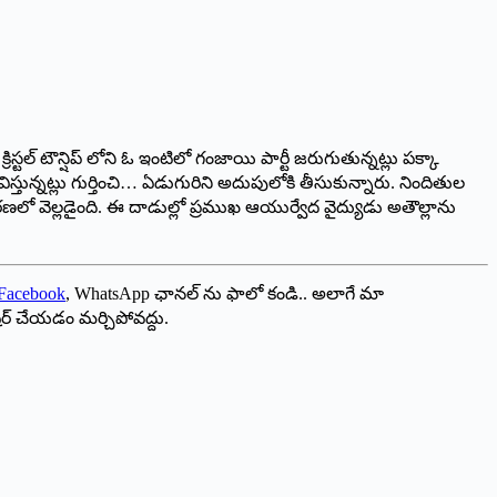
్టల్ టౌన్షిప్ లోని ఓ ఇంటిలో గంజాయి పార్టీ జరుగుతున్నట్లు పక్కా
తున్నట్లు గుర్తించి… ఏడుగురిని అదుపులోకి తీసుకున్నారు. నిందితుల
రణలో వెల్లడైంది. ఈ దాడుల్లో ప్రముఖ ఆయుర్వేద వైద్యుడు అతౌల్లాను
Facebook
, WhatsApp ఛానల్ ను ఫాలో కండి.. అలాగే మా
ేర్ చేయడం మర్చిపోవద్దు.