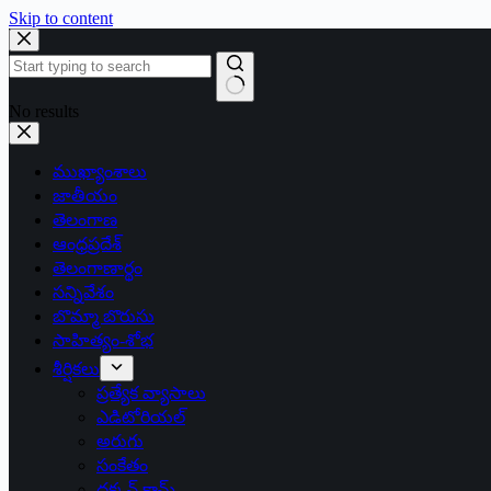
Skip to content
No results
ముఖ్యాంశాలు
జాతీయం
తెలంగాణ
ఆంధ్రప్రదేశ్
తెలంగాణార్థం
సన్నివేశం
బొమ్మా బొరుసు
సాహిత్యం-శోభ
శీర్షికలు
ప్రత్యేక వ్యాసాలు
ఎడిటోరియల్
అరుగు
సంకేతం
దక్కన్.కామ్