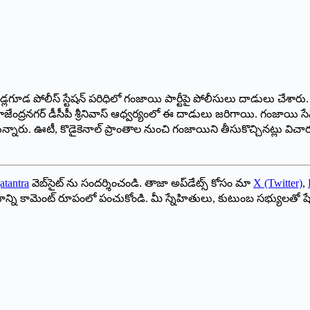
ూడ పోలీస్ స్టేషన్ పరిధిలో గంజాయి పార్టీపై పోలీసులు దాడులు చేశారు. క్రిస
ద్రనగర్ డీసీపీ శ్రీనివాస్ ఆధ్వర్యంలో ఈ దాడులు జరిగాయి. గంజాయి సేవిస్
నారు. ఊటీ, కొడైకెనాల్ ప్రాంతాల నుంచి గంజాయిని తీసుకొచ్చినట్లు విచా
atantra
వెబ్‌సైట్ ను సందర్శించండి. తాజా అప్‌డేట్స్ కోసం మా
X (Twitter)
,
ాయాన్ని కామెంట్ రూపంలో పంచుకోండి. మీ స్నేహితులు, కుటుంబ సభ్యులతో ష