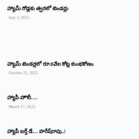
హ్యామ్‌ రోడ్లకు త్వరలో టెండర్లు
July 3, 2025
హ్యామ్‌ ‌టెండర్లలో రూ.8వేల కోట్ల కుంభకోణం
October 25, 2025
హ్యాపీ హొలీ….
March 17, 2022
హ్యాపీ బర్త్ ‌డే… హరీష్‌రావు..!