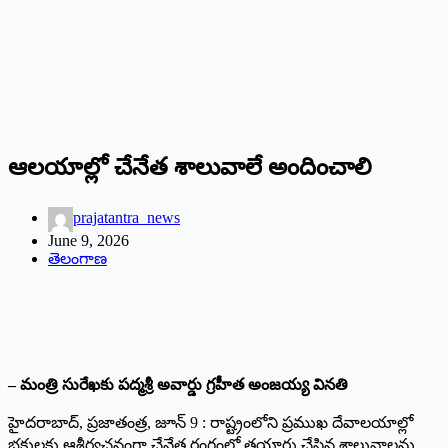
ఆలయాల్లో చేనేత శాలువాలే అందించాలి
prajatantra_news
June 9, 2026
తెలంగాణ
– మంత్రి సురేఖకు పద్మశ్రీ అవార్డు గ్రహీత అంజయ్య వినతి
హైదరాబాద్, ప్రజాతంత్ర, జూన్ 9 : రాష్ట్రంలోని ప్రముఖ దేవాలయాల్లో
భక్తులకు ఆశీర్వచనంగా చేనేత రంగంలో తయారు చేసిన శాలువాలను