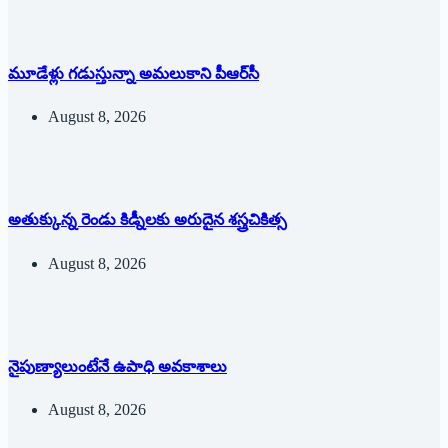
మూడేళ్లు గ‌డుస్తున్నా అమ‌లుకాని పీఆర్‌సీ
August 8, 2026
అతుక్కున్న రెండు కిడ్నీలకు అరుదైన శస్త్రచికిత్స
August 8, 2026
నైపుణ్యాలుంటేనే ఉపాధి అవకాశాలు
August 8, 2026