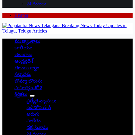
24 గంటలు
EPaper
ముఖ్యాంశాలు
జాతీయం
తెలంగాణ
ఆంధ్రప్రదేశ్
తెలంగాణార్థం
సన్నివేశం
బొమ్మా బొరుసు
సాహిత్యం-శోభ
శీర్షికలు
ప్రత్యేక వ్యాసాలు
ఎడిటోరియల్
అరుగు
సంకేతం
దక్కన్.కామ్
24 గంటలు