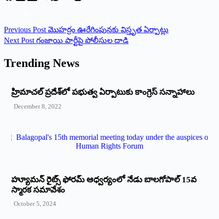
Previous
Post
మొహర్రం ఊరేగింపునకు విస్తృత ఏర్పాట్లు
Next
Post
గంజాయి పార్టీపై పోలీసుల దాడి
Trending News
‌హ్రిమాచల్‌ ‌ప్రదేశ్‌లో పభుత్వ ఏర్పాటుకు కాంగ్రెస్‌ ‌సన్నాహాలు
December 8, 2022
హ్యూమన్‌ రైట్స్‌ ఫోరమ్‌ ఆధ్వర్యంలో నేడు బాలగోపాల్‌ 15వ
స్మారక సమావేశం
October 5, 2024