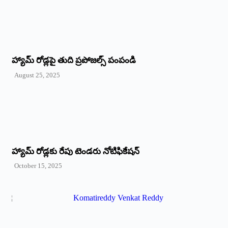
హ్యామ్‌ రోడ్లపై తుది ప్రపోజల్స్‌ పంపండి
August 25, 2025
హ్యామ్‌ రోడ్లకు రేపు టెండరు నోటిఫికేషన్‌
October 15, 2025