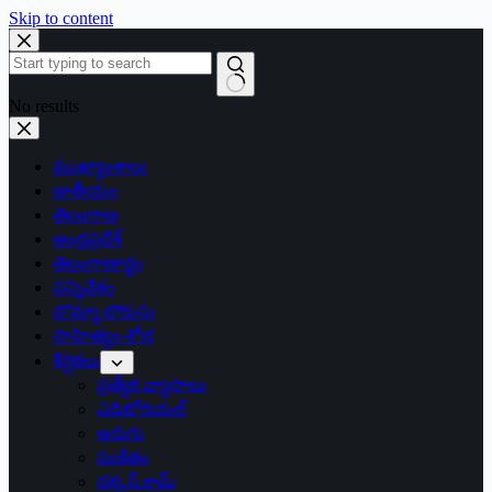
Skip to content
No results
ముఖ్యాంశాలు
జాతీయం
తెలంగాణ
ఆంధ్రప్రదేశ్
తెలంగాణార్థం
సన్నివేశం
బొమ్మా బొరుసు
సాహిత్యం-శోభ
శీర్షికలు
ప్రత్యేక వ్యాసాలు
ఎడిటోరియల్
అరుగు
సంకేతం
దక్కన్.కామ్