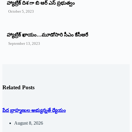
హ్యాట్రిక్ దిశ గా బి ఆర్ ఎస్ ప్రభుత్వం
October 5, 2023
హ్యాట్రిక్‌ ‌ఖాయం…మూడోసారి సీఎం కేసీఆరే
September 13, 2023
Related Posts
పేద బ్రాహ్మణుల అభ్యున్నతే ధ్యేయం
August 8, 2026