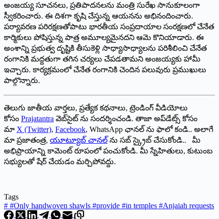
అంజయ్య సూచనలు, ప్రతిపాదనలను మంత్రి సురేఖ సానుకూలంగా
స్వీకరించారు. ఈ దిశగా కృషి చేస్తున్న ఆయనను అభినందించారు.
పర్యావరణ పరిరక్షణతోపాటు భారతీయ సంప్రదాయాల సంరక్షణలో చేనేత
కార్మికులు పోషిస్తున్న పాత్ర అమూల్యమైనదని ఆమె కొనియాడారు. ఈ
అంశాన్ని ప్రభుత్వ దృష్టికి తీసుకెళ్లి సాధ్యాసాధ్యాలను పరిశీలించి చేనేత
రంగానికి మద్దతుగా తగిన చర్యలు చేపడతామని అంజయ్యకు హామీ
ఇచ్చారు. కార్యక్రమంలో చేనేత రంగానికి చెందిన పలువురు ప్రముఖులు
పాల్గొన్నారు.
తెలుగు జాతీయ వార్తలు, ప్రత్యేక కథనాలు, ట్రెండింగ్ వీడియోలు
కోసం
Prajatantra
వెబ్‌సైట్ ను సందర్శించండి. తాజా అప్‌డేట్స్ కోసం
మా
X (Twitter)
,
Facebook
, WhatsApp ఛానల్ ను ఫాలో కండి.. అలాగే
మా ప్రజాతంత్ర,
యూట్యూబ్ చానల్
ను సబ్ స్క్రైబ్ చేసుకోండి.. మీ
అభిప్రాయాన్ని కామెంట్ రూపంలో పంచుకోండి. మీ స్నేహితులు, కుటుంబ
సభ్యులతో షేర్ చేయడం మర్చిపోవద్దు.
Tags
#
#Only handwoven shawls #provide #in temples #Anjaiah requests