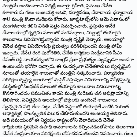
మాత్రమే అందించాలని పద్మశ్రీ అవార్డు గ్రహీత, ప్రముఖ చేనేత
కళాకారుడు గజం అంజయ్య అటవీ, పర్యావరణ, దేవాదాయ ధర్మాదాయ
శాU మంత్రి కొండా సురేఖను కోరారు. జూబ్లిహిల్స్‌లోని ఆమె నివాసంలో
మంగళవారం కలిసి వినతి పత్రం సమర్పించారు. ప్రస్తుతం అనేక
దేవాలయాల్లో కృత్రిమ నూలుతో మరమగ్గాలు, మిల్లుల్లో తయారైన
శాలువాలు వినియోగిస్తున్నారని మంత్రి దృష్టికి తెచ్చారు. ఆలయాల్లో
చేనేత వస్త్రాల వినియోగంపై ప్రభుత్వం పరిశీలిస్తుందని మంత్రి హామీ
ఇచ్చారు. చేనేత రంగ పురోగతికి, చేనేత కార్మికుల సంక్షేమానికి సీఎం
రేవంత్ రెడ్డి నాయకత్వంలోని కాంగ్రెస్ ప్రజా ప్రభుత్వం ఎల్లప్పుడూ అండగా
ఉంటుందని భరోసా ఇచ్చారు. ఈ సందర్భంగా చేనేతకారులు స్వచ్ఛమైన
నూలుతో తయారైన శాలువాతో మంత్రిని సత్కరించారు. పర్యావరణ
పరిరక్షణ దృష్ట్యా ఆలయాల్లో ప్లాస్టిక్ వస్తువుల వినియోగాన్ని నిషేధిస్తున్న
పరిస్థితుల్లో సింథటిక్ నూలుతో తయారైన శాలువాల వినియోగాన్ని
కొనసాగించడం సముచితం కాదని మంత్రి సురేఖకు తన అభిప్రాయాన్ని
తెలిపారు. పవిత్రమైన ఆలయాల్లో భక్తులకు అందించే శాలువాలు
స్వచ్ఛమైన పత్తి లేదా పట్టు, చేనేత వస్త్రాలతో తయారైతే వాటికి మరింత
ఆధ్యాత్మిక, సాంస్కృతిక విలువ చేకూరుతుందని అంజయ్య తెలిపారు.
అదే సమయంలో ఈ నిర్ణయం రాష్ట్రంలోని వేలాదిమంది చేనేత
కార్మికులకు స్థిరమైన ఉపాధి అవకాశాలను కల్పించడంతోపాటు తెలంగాణ
చేనేత సంప్రదాయాల పరిరక్షణకు దోహదపడుతుందని వివరించారు. గజం