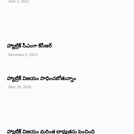
June 2, 2022
హ్యాట్రిక్‌ ‌సీఎంగా కేసీఆర్‌
December 2, 2023
హ్యాట్రిక్‌ విజయం సాధించబోతున్నాం
May 18, 2024
హ్యాట్రిక్ విజయం మరింత బాధ్యతను పెంచింది