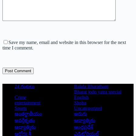
Save my name, email and website in this browser for the next
time I comment.
Post Comment
24 గంటలు
Balala Bharatham
Bharat jodo yatra special
Crime
English
entertainment
Shoba
Sports
Uncategorized
అంతర్జాతీయం
అరుగు
అవర్గీకృతం
ఆద్యాత్మికం
ఆధ్యాత్మికం
ఆంధ్రప్రదేశ్
ఆరోగ్య శ్రీ
ఎడిటోరియల్