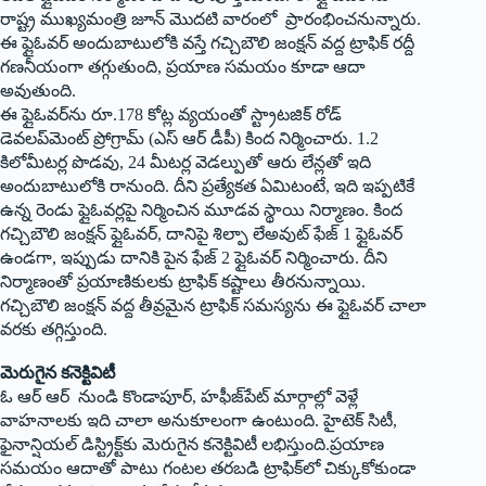
రాష్ట్ర ముఖ్యమంత్రి జూన్ మొదటి వారంలో ప్రారంభించనున్నారు.
ఈ ఫ్లైఓవర్ అందుబాటులోకి వస్తే గచ్చిబౌలి జంక్షన్ వద్ద ట్రాఫిక్ రద్దీ
గణనీయంగా తగ్గుతుంది, ప్రయాణ సమయం కూడా ఆదా
అవుతుంది.
ఈ ఫ్లైఓవర్‌ను రూ.178 కోట్ల వ్యయంతో స్ట్రాటజిక్ రోడ్
డెవలప్‌మెంట్ ప్రోగ్రామ్ (ఎస్ ఆర్ డీపీ) కింద నిర్మించారు. 1.2
కిలోమీటర్ల పొడవు, 24 మీటర్ల వెడల్పుతో ఆరు లేన్లతో ఇది
అందుబాటులోకి రానుంది. దీని ప్రత్యేకత ఏమిటంటే, ఇది ఇప్పటికే
ఉన్న రెండు ఫ్లైఓవర్లపై నిర్మించిన మూడవ స్థాయి నిర్మాణం. కింద
గచ్చిబౌలి జంక్షన్ ఫ్లైఓవర్, దానిపై శిల్పా లేఅవుట్ ఫేజ్ 1 ఫ్లైఓవర్
ఉండగా, ఇప్పుడు దానికి పైన ఫేజ్ 2 ఫ్లైఓవర్ నిర్మించారు. దీని
నిర్మాణంతో ప్రయాణికులకు ట్రాఫిక్ కష్టాలు తీరనున్నాయి.
గచ్చిబౌలి జంక్షన్ వద్ద తీవ్రమైన ట్రాఫిక్ సమస్యను ఈ ఫ్లైఓవర్ చాలా
వరకు తగ్గిస్తుంది.
మెరుగైన కనెక్టివిటీ
ఓ ఆర్ ఆర్ నుండి కొండాపూర్, హఫీజ్‌పేట్ మార్గాల్లో వెళ్లే
వాహనాలకు ఇది చాలా అనుకూలంగా ఉంటుంది. హైటెక్ సిటీ,
ఫైనాన్షియల్ డిస్ట్రిక్ట్‌కు మెరుగైన కనెక్టివిటీ లభిస్తుంది.ప్రయాణ
సమయం ఆదాతో పాటు గంటల తరబడి ట్రాఫిక్‌లో చిక్కుకోకుండా