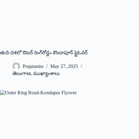
తుది ద‌శ‌లో ఔట‌ర్ రింగ్‌రోడ్డు-కొండాపూర్ ఫ్లైఓవర్
Prajatantra
May 27, 2025
తెలంగాణ
,
ముఖ్యాంశాలు