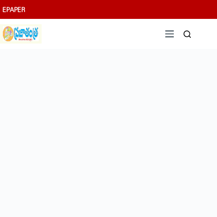
Skip
EPAPER
to
content