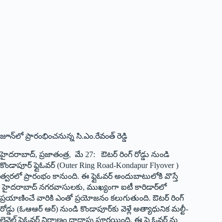
జూన్‌లో ప్రారంభించ‌నున్న సి.ఎం.రేవంత్ రెడ్డి
హైదరాబాద్, ప్ర‌జాతంత్ర‌, మే 27: ఔటర్ రింగ్ రోడ్డు నుండి
కొండాపూర్ ఫ్లైఓవర్ (Outer Ring Road-Kondapur Flyover )
త్వరలో ప్రారంభం కానుంది. ఈ ఫ్లైఓవర్ అందుబాటులోకి వొస్తే
హైదరాబాద్ నగరవాసులకు, ముఖ్యంగా ఐటీ కారిడార్‌లో
ప్రయాణించే వారికి ఎంతో ప్రయోజనం కలుగుతుంది. ఔటర్ రింగ్
రోడ్డు (ఓఆఆర్ ఆర్) నుండి కొండాపూర్‌కు వెళ్లే అత్యాధునిక మల్టీ-
లెవెల్ ఫ్లైఓవర్ నిర్మాణం దాదాపు పూర్తయింది. ఈ ఫ్లై ఓవర్ ను