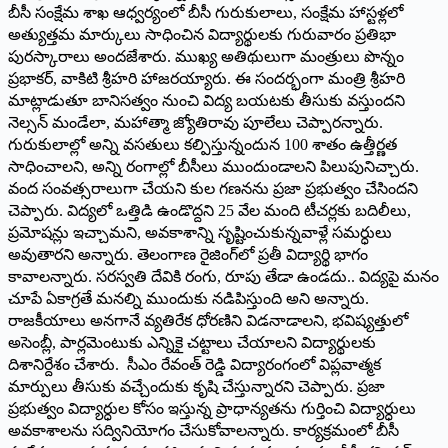
బీసీ సంక్షేమ శాఖ ఆధ్వర్యంలో బీసీ గురుకులాలు, సంక్షేమ హాస్టళ్లలో
అత్యుత్తమ మార్కులు సాధించిన విద్యార్థులకు గురువారం ప్రతిభా
పురస్కారాలు అందజేశారు. ముఖ్య అతిథులుగా మంత్రులు పొన్నం
ప్రభాకర్, వాకిటి శ్రీహరి హాజరయ్యారు. ఈ సందర్భంగా మంత్రి శ్రీహరి
మాట్లాడుతూ బానిసత్వం నుంచి విద్య బయటకు తీసుకు వస్తుందని
నెల్సన్ మండేలా, మహాత్మా జ్యోతిరావు పూలేలు చెప్పారన్నారు.
గురుకులాల్లో అన్ని వసతులు కల్పిస్తున్నందున 100 శాతం ఉత్తీర్ణత
సాధించాలని, అన్ని రంగాల్లో బీసీలు ముందుండాలని పిలుపునిచ్చారు.
వంద సంవత్సరాలుగా చేయని కుల గణనను ప్రజా ప్రభుత్వం చేసిందని
చెప్పారు. విద్యలో ఒత్తిడి ఉండొద్దని 25 వేల మంది టీచర్లకు బదిలీలు,
ప్రమోషన్లు ఇచ్చామని, అవకాశాన్ని సృష్టించుకున్నవాళ్లే సమర్ధులు
అవుతారని అన్నారు. తెలంగాణ రైజింగ్‌లో ప్రతీ విద్యార్థి భాగం
కావాలన్నారు. సరస్వతి దేవికి రంగు, రూపు తేడా ఉండదు.. విద్యపై మనం
చూపే ఏకాగ్రతే మనల్ని ముందుకు నడిపిస్తుంది అని అన్నారు.
రాజకీయాలు అనగానే వ్యతిరేక ధోరణిని విడనాడాలని, భవిష్యత్తులో
అసెంబ్లీ, పార్లమెంటుకు ఎన్నికై చట్టాలు చేయాలని విద్యార్థులకు
దిశానిర్దేశం చేశారు. సీఎం రేవంత్ రెడ్డి విద్యారంగంలో విప్లవాత్మక
మార్పులు తీసుకు వచ్చేందుకు కృషి చేస్తున్నారని చెప్పారు. ప్రజా
ప్రభుత్వం విద్యార్ధుల కోసం ఇస్తున్న ప్రాధాన్యతను గుర్తించి విద్యార్ధులు
అవకాశాలను సద్వినియోగం చేసుకోవాలన్నారు. కార్యక్రమంలో బీసీ