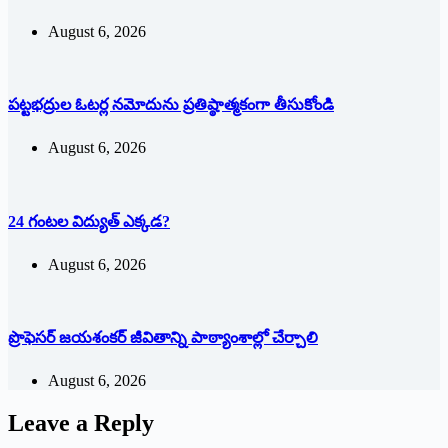
August 6, 2026
పట్టభద్రుల ఓటర్ల నమోదును ప్రతిష్ఠాత్మకంగా తీసుకోండి
August 6, 2026
24 గంటల విద్యుత్ ఎక్కడ?
August 6, 2026
ప్రొఫెసర్ జయశంకర్ జీవితాన్ని పాఠ్యాంశాల్లో చేర్చాలి
August 6, 2026
Leave a Reply