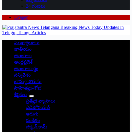
24 గంటలు
EPaper
ముఖ్యాంశాలు
జాతీయం
తెలంగాణ
ఆంధ్రప్రదేశ్
తెలంగాణార్థం
సన్నివేశం
బొమ్మా బొరుసు
సాహిత్యం-శోభ
శీర్షికలు
ప్రత్యేక వ్యాసాలు
ఎడిటోరియల్
అరుగు
సంకేతం
దక్కన్.కామ్