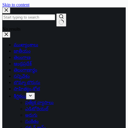
Skip to content
No results
ముఖ్యాంశాలు
జాతీయం
తెలంగాణ
ఆంధ్రప్రదేశ్
తెలంగాణార్థం
సన్నివేశం
బొమ్మా బొరుసు
సాహిత్యం-శోభ
శీర్షికలు
ప్రత్యేక వ్యాసాలు
ఎడిటోరియల్
అరుగు
సంకేతం
దక్కన్.కామ్