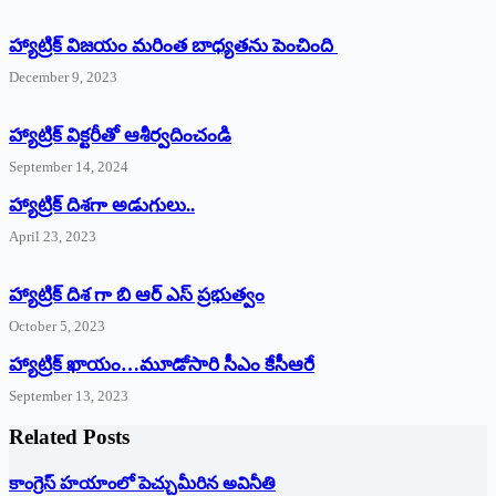
హ్యాట్రిక్ విజయం మరింత బాధ్యతను పెంచింది
December 9, 2023
హ్యాట్రిక్‌ ‌విక్టరీతో ఆశీర్వదించండి
September 14, 2024
‌హ్యాట్రిక్‌ ‌దిశగా అడుగులు..
April 23, 2023
హ్యాట్రిక్ దిశ గా బి ఆర్ ఎస్ ప్రభుత్వం
October 5, 2023
హ్యాట్రిక్‌ ‌ఖాయం…మూడోసారి సీఎం కేసీఆరే
September 13, 2023
Related Posts
కాంగ్రెస్ హయాంలో పెచ్చుమీరిన అవినీతి