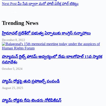
Next
Post
మీ సేవ ద్వారా మరో పోటీ పరీక్ష హాల్ టికెట్లు
Trending News
‌హ్రిమాచల్‌ ‌ప్రదేశ్‌లో పభుత్వ ఏర్పాటుకు కాంగ్రెస్‌ ‌సన్నాహాలు
December 8, 2022
హ్యూమన్‌ రైట్స్‌ ఫోరమ్‌ ఆధ్వర్యంలో నేడు బాలగోపాల్‌ 15వ స్మారక
సమావేశం
October 5, 2024
హ్యామ్‌ రోడ్లపై తుది ప్రపోజల్స్‌ పంపండి
August 25, 2025
హ్యామ్‌ రోడ్లకు రేపు టెండరు నోటిఫికేషన్‌