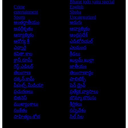
Bharat jodo yatra special
Crime
English
entertainment
Shoba
Sports
Uncategorized
అంతర్జాతీయం
అరుగు
అవర్గీకృతం
ఆద్యాత్మికం
ఆధ్యాత్మికం
ఆంధ్రప్రదేశ్
ఆరోగ్య శ్రీ
ఎడిటోరియల్
ఎన్నారై
ఎలమంద
కవితా శాల
క్రీడలు
క్లాస్ రూమ్
ఖుల్లమ్ ఖుల్లా
గెస్ట్ ఎడిటర్
జాతీయం
తెలంగాణ
తెలంగాణార్థం
దక్కన్.కామ్
పాలిటిక్స్
పీపుల్స్ ‌మీడియా
పెన్ డ్రైవ్
ప్రచురణలు
ప్రత్యేక వ్యాసాలు
బిజినెస్
బొమ్మా బొరుసు
ముఖ్యాంశాలు
శీర్షికలు
సంకేతం
సన్నివేశం
సాహిత్యం-శోభ
సిల్ సిల
Copyright © 2026 - Prajatantra