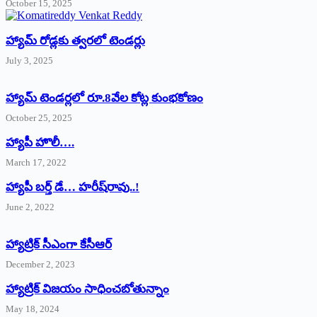
October 15, 2025
హ్యామ్‌ రోడ్లకు త్వరలో టెండర్లు
July 3, 2025
హ్యామ్‌ ‌టెండర్లలో రూ.8వేల కోట్ల కుంభకోణం
October 25, 2025
హ్యాపీ హొలీ….
March 17, 2022
హ్యాపీ బర్త్ ‌డే… హరీష్‌రావు..!
June 2, 2022
హ్యాట్రిక్‌ ‌సీఎంగా కేసీఆర్‌
December 2, 2023
హ్యాట్రిక్‌ విజయం సాధించబోతున్నాం
May 18, 2024