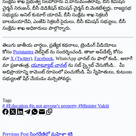
సంక్షేమ శాఖ ప్రభుత్వ సలహాదారు వి.హనుమంతరావు, బీసీ కమిషన్
చైర్మన్ నిరంజన్, బీసీ డెడికేషన్ కమిషన్ చైర్మన్ బి.వెంకటేశ్వర్లు, రాజ్యసభ
సభ్యుడు అనిల్ కుమార్ యాదవ్, బీసీ సంక్షేమ శాఖ సెక్రటరీ
బాలమయాదేవి, ఎంజేపి సెక్రటరీ సైదులు, బీసీ కమిషన్ సభ్యులు, బీసీ
సంక్షేమ శాఖ అధికారులు పాల్గొన్నారు.
తెలుగు జాతీయ వార్తలు, ప్రత్యేక కథనాలు, ట్రెండింగ్ వీడియోలు
కోసం
Prajatantra
వెబ్‌సైట్ ను సందర్శించండి. తాజా అప్‌డేట్స్ కోసం
మా
X (Twitter)
,
Facebook
, WhatsApp ఛానల్ ను ఫాలో కండి.. అలాగే
మా ప్రజాతంత్ర,
యూట్యూబ్ చానల్
ను సబ్ స్క్రైబ్ చేసుకోండి.. మీ
అభిప్రాయాన్ని కామెంట్ రూపంలో పంచుకోండి. మీ స్నేహితులు, కుటుంబ
సభ్యులతో షేర్ చేయడం మర్చిపోవద్దు.
Tags
#
#Education #is not anyone's property #Minister Vakiti
Previous
Post
సింగరేణిలో మహిళా శక్తి