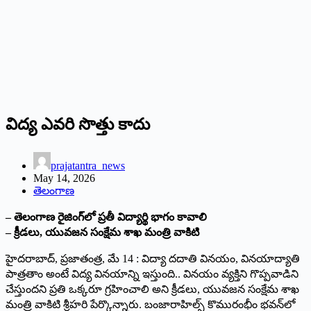
విద్య ఎవరి సొత్తు కాదు
prajatantra_news
May 14, 2026
తెలంగాణ
– తెలంగాణ రైజింగ్‌లో ప్రతీ విద్యార్థి భాగం కావాలి
– క్రీడలు, యువజన సంక్షేమ శాఖ మంత్రి వాకిటి
హైదరాబాద్, ప్రజాతంత్ర, మే 14 : విద్యా దదాతి వినయం, వినయాద్యాతి
పాత్రతాం అంటే విద్య వినయాన్ని ఇస్తుంది.. వినయం వ్యక్తిని గొప్పవాడిని
చేస్తుందని ప్రతి ఒక్కరూ గ్రహించాలి అని క్రీడలు, యువజన సంక్షేమ శాఖ
మంత్రి వాకిటి శ్రీహరి పేర్కొన్నారు. బంజారాహిల్స్ కొమురంభీం భవన్‌లో