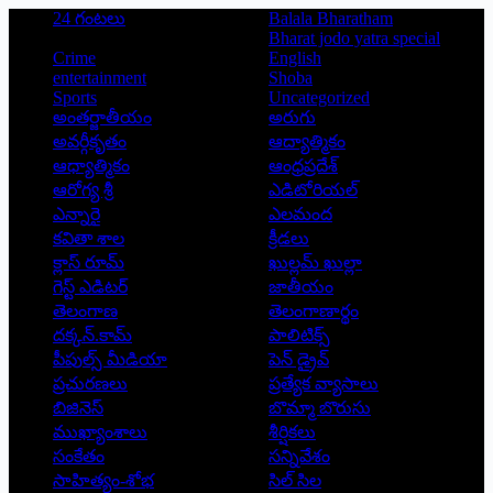
24 గంటలు
Balala Bharatham
Bharat jodo yatra special
Crime
English
entertainment
Shoba
Sports
Uncategorized
అంతర్జాతీయం
అరుగు
అవర్గీకృతం
ఆద్యాత్మికం
ఆధ్యాత్మికం
ఆంధ్రప్రదేశ్
ఆరోగ్య శ్రీ
ఎడిటోరియల్
ఎన్నారై
ఎలమంద
కవితా శాల
క్రీడలు
క్లాస్ రూమ్
ఖుల్లమ్ ఖుల్లా
గెస్ట్ ఎడిటర్
జాతీయం
తెలంగాణ
తెలంగాణార్థం
దక్కన్.కామ్
పాలిటిక్స్
పీపుల్స్ ‌మీడియా
పెన్ డ్రైవ్
ప్రచురణలు
ప్రత్యేక వ్యాసాలు
బిజినెస్
బొమ్మా బొరుసు
ముఖ్యాంశాలు
శీర్షికలు
సంకేతం
సన్నివేశం
సాహిత్యం-శోభ
సిల్ సిల