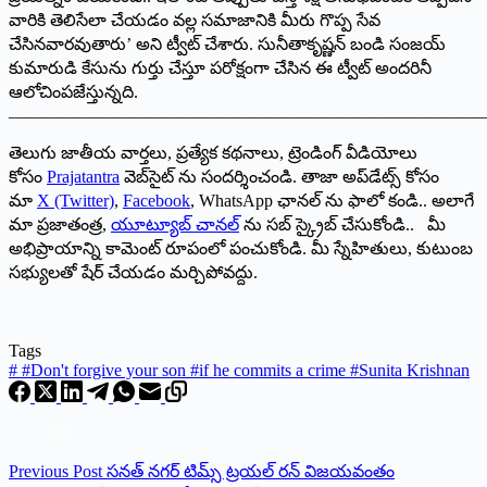
వారికి తెలిసేలా చేయడం వల్ల సమాజానికి మీరు గొప్ప సేవ
చేసినవారవుతారు’ అని ట్వీట్ చేశారు. సునీతాకృష్ణన్ బండి సంజయ్
కుమారుడి కేసును గుర్తు చేస్తూ పరోక్షంగా చేసిన ఈ ట్వీట్ అందరినీ
ఆలోచింపజేస్తున్నది.
———————————————————————————
తెలుగు జాతీయ వార్తలు, ప్రత్యేక కథనాలు, ట్రెండింగ్ వీడియోలు
కోసం
Prajatantra
వెబ్‌సైట్ ను సందర్శించండి. తాజా అప్‌డేట్స్ కోసం
మా
X (Twitter)
,
Facebook
, WhatsApp ఛానల్ ను ఫాలో కండి.. అలాగే
మా ప్రజాతంత్ర,
యూట్యూబ్ చానల్
ను సబ్ స్క్రైబ్ చేసుకోండి.. మీ
అభిప్రాయాన్ని కామెంట్ రూపంలో పంచుకోండి. మీ స్నేహితులు, కుటుంబ
సభ్యులతో షేర్ చేయడం మర్చిపోవద్దు.
Tags
#
#Don't forgive your son #if he commits a crime #Sunita Krishnan
Previous
Post
సనత్ నగర్ టిమ్స్ ట్రయల్ రన్ విజయవంతం