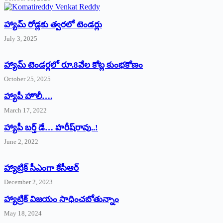
హ్యామ్‌ రోడ్లకు త్వరలో టెండర్లు
July 3, 2025
హ్యామ్‌ ‌టెండర్లలో రూ.8వేల కోట్ల కుంభకోణం
October 25, 2025
హ్యాపీ హొలీ….
March 17, 2022
హ్యాపీ బర్త్ ‌డే… హరీష్‌రావు..!
June 2, 2022
హ్యాట్రిక్‌ ‌సీఎంగా కేసీఆర్‌
December 2, 2023
హ్యాట్రిక్‌ విజయం సాధించబోతున్నాం
May 18, 2024