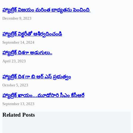
హ్యాట్రిక్ విజయం మరింత బాధ్యతను పెంచింది
December 9, 2023
హ్యాట్రిక్‌ ‌విక్టరీతో ఆశీర్వదించండి
September 14, 2024
‌హ్యాట్రిక్‌ ‌దిశగా అడుగులు..
April 23, 2023
హ్యాట్రిక్ దిశ గా బి ఆర్ ఎస్ ప్రభుత్వం
October 5, 2023
హ్యాట్రిక్‌ ‌ఖాయం…మూడోసారి సీఎం కేసీఆరే
September 13, 2023
Related Posts