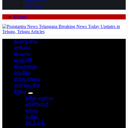
24 గంటలు
EPaper
ముఖ్యాంశాలు
జాతీయం
తెలంగాణ
ఆంధ్రప్రదేశ్
తెలంగాణార్థం
సన్నివేశం
బొమ్మా బొరుసు
సాహిత్యం-శోభ
శీర్షికలు
ప్రత్యేక వ్యాసాలు
ఎడిటోరియల్
అరుగు
సంకేతం
దక్కన్.కామ్