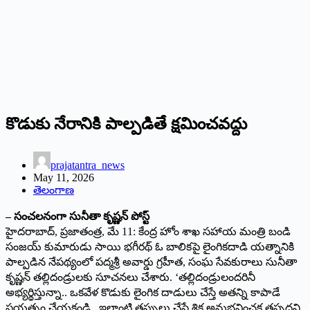
కొడుకు నేరానికి పాల్ప‌డితే క్షమించవద్దు
prajatantra_news
May 11, 2026
తెలంగాణ
– సంచలనంగా సునీతా కృష్ణన్ పోస్ట్
హైదరాబాద్, ప్రజాతంత్ర, మే 11: కేంద్ర హోం శాఖ సహాయ మంత్రి బండి
సంజయ్ కుమారుడు సాయి భగీరథ్ ఓ బాలికపై లైంగికదాడి యత్నానికి
పాల్పడిన నేపథ్యంలో పద్మశ్రీ అవార్డు గ్రహీత, సంఘ సేవకురాలు సునీతా
కృష్ణన్ తల్లిదండ్రులకు సూచనలు చేశారు. ‘తల్లిదండ్రులందరినీ
అభ్యర్థిస్తున్నా.. ఒకవేళ కొడుకు లైంగిక దాడులు చేస్తే అతన్ని కాపాడే
ప్రయత్నం చేయకండి.. ఇలాంటి తప్పులు చేస్తే శిక్ష అనుభవించక తప్పదని