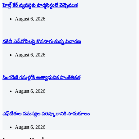
హెల్త్ కేర్ వ్యవస్థకు ఫార్మసిస్టులే వెన్నెముక
August 6, 2026
నకిలీ ఎన్‌వోసిలపై కొనసాగుతున్న విచారణ
August 6, 2026
సింగరేణి గనుల్లోకి అత్యాధునిక సాంకేతికత
August 6, 2026
ఎఫ్‌టీఈల సమస్యల పరిష్కారానికి సానుకూలం
August 6, 2026