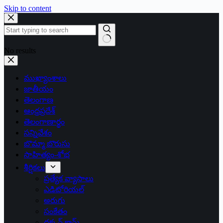
Skip to content
No results
ముఖ్యాంశాలు
జాతీయం
తెలంగాణ
ఆంధ్రప్రదేశ్
తెలంగాణార్థం
సన్నివేశం
బొమ్మా బొరుసు
సాహిత్యం-శోభ
శీర్షికలు
ప్రత్యేక వ్యాసాలు
ఎడిటోరియల్
అరుగు
సంకేతం
దక్కన్.కామ్