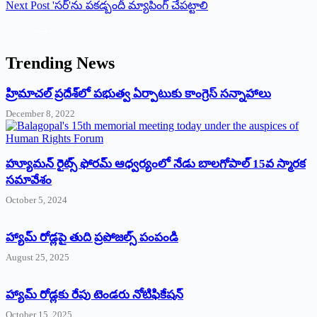
Next
Post
'సర్'ను పకడ్బందీ మ్యాపింగ్ చేపట్టాలి
Trending News
‌హ్రిమాచల్‌ ‌ప్రదేశ్‌లో పభుత్వ ఏర్పాటుకు కాంగ్రెస్‌ ‌సన్నాహాలు
December 8, 2022
హ్యూమన్‌ రైట్స్‌ ఫోరమ్‌ ఆధ్వర్యంలో నేడు బాలగోపాల్‌ 15వ స్మారక
సమావేశం
October 5, 2024
హ్యామ్‌ రోడ్లపై తుది ప్రపోజల్స్‌ పంపండి
August 25, 2025
హ్యామ్‌ రోడ్లకు రేపు టెండరు నోటిఫికేషన్‌
October 15, 2025