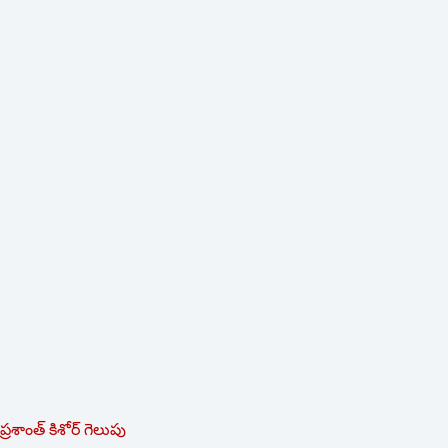
ప్రశాంత్‌ ‌కిశోర్‌ ‌గెలుపు