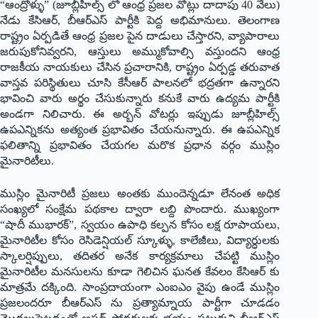
“ఆంద్రోళ్ళు” (జూబ్లీహిల్స్ లో ఆంధ్ర ప్రజల వోట్లు దాదాపు 40 వేలు)
నేడు కేసిఆర్, బీఆర్ఎస్ పార్టీకి పెద్ద అభిమానులు. తెలంగాణ
రాష్ట్రం ఏర్పడితే ఆంధ్ర ప్రజల పైన దాడులు చేస్తారని, వ్యాపారాలు
జరుపుకోనివ్వరని, ఆస్తులు అమ్ముకోవాల్సి వస్తుందని ఆంధ్ర
రాజకీయ నాయకులు చేసిన ప్రచారానికి, రాష్ట్రం ఏర్పడ్డ తరువాత
వాస్తవ పరిస్థితులు చూసి కేసీఆర్ పాలనలో భద్రతగా ఉన్నారని
భావించి వారు అర్థం చేసుకున్నారు కనుకే వారు ఉద్యమ పార్టీకి
అండగా నిలిచారు. ఈ అర్బన్ వోటర్లు ఇప్పుడు జూబ్లీహిల్స్
ఉపఎన్నికను అత్యంత ప్రభావితం చేయనున్నారు. ఈ ఉపఎన్నిక
ఫలితాన్ని ప్రభావితం చేయగల మరొక ప్రధాన వర్గం ముస్లిం
మైనారిటీలు.
ముస్లిం మైనారిటీ ప్రజలు అంతకు ముందెన్నడూ లేనంత అధిక
సంఖ్యలో సంక్షేమ పథకాల ద్వారా లబ్ది పొందారు. ముఖ్యంగా
“షాదీ ముభారక్”, స్వయం ఉపాధి కల్పన కోసం లక్ష రూపాయలు,
మైనారిటీల కోసం రెసిడెన్షియల్ స్కూళ్ళు, కాలేజీలు, విద్యార్ధులకు
స్కాలర్షిప్పులు, తదితర అనేక కార్యక్రమాలు చేపట్టి ముస్లిం
మైనారిటీల మనసులను కూడా గెలిచిన ఘనత కేవలం కేసిఆర్ కు
మాత్రమే దక్కింది. సాంప్రదాయంగా ఎంఐఎం వైపు ఉండే ముస్లిం
ప్రజలందరూ బీఆర్ఎస్ ను ప్రత్యామ్నాయ పార్టీగా చూడడం