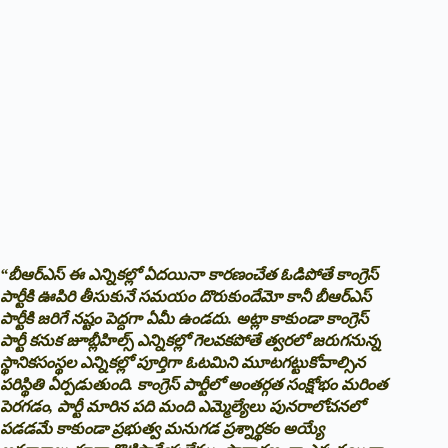
“బీఆర్ఎస్ ఈ ఎన్నికల్లో ఏదయినా కారణంచేత ఓడిపోతే కాంగ్రెస్
పార్టీకి ఊపిరి తీసుకునే సమయం దొరుకుందేమో కానీ బీఆర్ఎస్
పార్టీకి జరిగే నష్టం పెద్దగా ఏమీ ఉండదు. అట్లా కాకుండా కాంగ్రెస్
పార్టీ కనుక జూబ్లీహిల్స్ ఎన్నికల్లో గెలవకపోతే త్వరలో జరుగనున్న
స్థానికసంస్థల ఎన్నికల్లో పూర్తిగా ఓటమిని మూటగట్టుకోవాల్సిన
పరిస్థితి ఏర్పడుతుంది. కాంగ్రెస్ పార్టీలో అంతర్గత సంక్షోభం మరింత
పెరగడం, పార్టీ మారిన పది మంది ఎమ్మెల్యేలు పునరాలోచనలో
పడడమే కాకుండా ప్రభుత్వ మనుగడ ప్రశ్నార్థకం అయ్యే