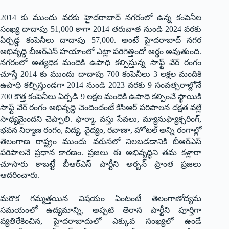
2014 కు ముందు వరకు హైదరాబాద్ నగరంలో ఉన్న కంపెనీల
సంఖ్య దాదాపు 51,000 కాగా 2014 తరువాత నుండి 2024 వరకు
ఏర్పడ్డ కంపెనీలు దాదాపు 57,000. అంటే హైదరాబాద్ నగర
అభివృద్ధి బీఆర్ఎస్ హయాంలో ఎట్లా పరిగెత్తిందో అర్థం అవుతుంది.
నగరంలో అత్యధిక మందికి ఉపాధి కల్పిస్తున్న సాఫ్ట్ వేర్ రంగం
చూస్తే 2014 కు ముందు దాదాపు 700 కంపెనీలు 3 లక్షల మందికి
ఉపాధి కల్పిస్తుండగా 2014 నుండి 2023 వరకు 9 సంవత్సరాల్లోనే
700 కొత్త కంపెనీలు ఏర్పడి 9 లక్షల మందికి ఉపాధి కల్పించే స్థాయికి
సాఫ్ట్ వేర్ రంగం అభివృద్ధి చెందిందంటే కేసిఆర్ పరిపాలన దక్షత వల్లే
సాధ్యమైందని చెప్పాలి. ఫార్మా, వస్తు సేవలు, మ్యానుఫ్యాక్చరింగ్,
భవన నిర్మాణ రంగం, విద్య, వైద్యం, రవాణా, హోటల్ అన్ని రంగాల్లో
తెలంగాణ రాష్ట్రం ముందు వరుసలో నిలబడడానికి బీఆర్ఎస్
పరిపాలనే ప్రధాన కారణం. ప్రజలు ఈ అభివృద్ధిని తమ కళ్లారా
చూసారు కాబట్టే బీఆర్ఎస్ పార్టీని అర్బన్ ప్రాంత ప్రజలు
ఆదరించారు.
మరొక గమ్మత్తయిన విషయం ఏంటంటే తెలంగాణోద్యమ
సమయంలో ఉద్యమాన్ని, అప్పటి తెరాస పార్టీని పూర్తిగా
వ్యతిరేకించిన, హైదరాబాదులో ఎక్కువ సంఖ్యలో ఉండే