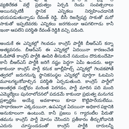
వ్యతిరేకత వల్లే ప్రభుత్వం ఏర్పడి రెండు సంవత్సరాలు
అయినప్పటికీ స్థానిక ఎన్నికలు నిర్వహించడానికి
భయపడుతున్నాడు రేవంత్ రెడ్డి. బీసీ రిజర్వేషన్ల సాకుతో మరో
సాకుతో ఇప్పటివరకు ఎన్నికలు జరగకుండా ఆపగలిగాడు కానీ
ఇంకా ఆపలేని పరిస్థితి రేవంత్ రెడ్డికి వచ్చి పడింది.
అందుకే ఈ ఎన్నికల్లో గెలవడం కాంగ్రెస్ పార్టీకి బీఆర్ఎస్ కన్నా
అత్యవసరం. బీఆర్ఎస్ ఈ ఎన్నికల్లో ఏదయినా కారణంచేత
ఓడిపోతే కాంగ్రెస్ పార్టీకి ఊపిరి తీసుకునే సమయం దొరుకుందేమో
కానీ బీఆర్ఎస్ పార్టీకి జరిగే నష్టం పెద్దగా ఏమీ ఉండదు. అట్లా
కాకుండా కాంగ్రెస్ పార్టీ కనుక జూబ్లీహిల్స్ ఎన్నికల్లో గెలవకపోతే
త్వరలో జరుగనున్న స్థానికసంస్థల ఎన్నికల్లో పూర్తిగా ఓటమిని
మూటగట్టుకోవాల్సిన పరిస్థితి ఏర్పడుతుంది. కాంగ్రెస్ పార్టీలో
అంతర్గత సంక్షోభం మరింత పెరగడం, పార్టీ మారిన పది మంది
ఎమ్మెల్యేలు పునరాలోచనలో పడడమే కాకుండా ప్రభుత్వ మనుగడ
ప్రశ్నార్థకం అయ్యే అవకాశాలు కూడా కొట్టిపారేయలేము.
సాధారణంగా ఎక్కడయినా, ఉపఎన్నిక ఏదయినా అధికార పక్షానికి
అనుకూలంగా ఉంటుంది. కానీ ప్రజలు 6 గ్యారంటీల పేరుతొ
తమను కాంగ్రెస్ పార్టీ మోసం చేసిందని ప్రతీకారం తీర్చుకోడానికి
ఎదురు చూస్తుండడంతో కాంగ్రెస్ పార్టీకి దారులన్నీ