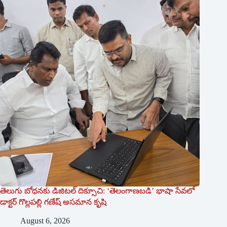
తెలుగు బోధనకు డిజిటల్ దిక్సూచి: ‘తెలంగాణబడి’ భాషా సేవలో
డాక్టర్ గొల్లపల్లి గణేష్ అసమాన కృషి
August 6, 2026