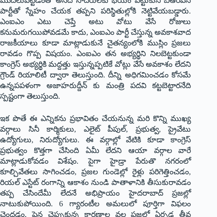
మొదలుపెట్టడంతో అసద్ సోదరులకు భయం పట్టుకుని బీఆర్ఎస్
పార్టీతో స్నేహం చేయక తప్పని పరిస్థితుల్లోకి నెట్టివేయబడ్డారు.
ఎంఐఎం ఎటు చెప్తే అటు వోటు వేసే రోజులు
కనుమరుగయిపోవడమే కాదు, ఎంఐఎం పార్టీ చేస్తున్న అవకాశవాద
రాజకీయాలు కూడా మాట్లాడుకునే చైతన్యంలోకి ముస్లిం ప్రజలు
రావడం గొప్ప విషయం. ఎంఐఎం తన అభ్యర్థిని నిలబెట్టకుండా
కాంగ్రెస్ అభ్యర్థికి మద్దత్తు ఇస్తున్నప్పటికే వోట్లు వేసే అవకాశం లేదని
గ్రౌండ్ రియాలిటీ ద్వారా తెలుస్తుంది. దీన్ని అధిగమించడం కోసమే
ఉన్నపపళంగా అజాహరుద్దీన్ కు మంత్రి పదవి కట్టబెట్టారనేది
స్పష్టంగా తెలుస్తుంది.
ఇక పొతే ఈ ఎన్నికను ప్రభావితం చేయనున్న మరి కొన్ని ముఖ్య
వర్గాలు సినీ కార్మికులు, ఎలైట్ పీపుల్, ప్రభుత్వ, ప్రైవేటు
ఉద్యోగులు, నిరుద్యోగులు. ఈ వర్గాల్లో వేటికి కూడా కాంగ్రెస్
ప్రభుత్వం కొత్తగా చేసింది ఏమీ లేదని ఆయా వర్గాల వారే
మాట్లాడుకోవడం విశేషం. పైగా హైడ్రా పేరుతొ నగరంలో
కూల్చివేతలు సాగించడం, ప్రజల గుండెల్లో రైళ్లు పరిగెత్తించడం,
రియల్ ఎస్టేట్ రంగాన్ని ఆకాశం నుండి పాతాళానికి తీసుకురావడం
తప్ప చేసిందేమీ లేదనే అభిప్రాయం హైదరాబాద్ ప్రజల్లో
నాటుకుపోయింది. 6 గ్యారంటీల అమలులో పూర్తిగా విఫలం
చెందడం, పైన చెప్పుకున్న కారణాల వల్ల ప్రజల్లో ఏర్పడ్డ తీవ్ర