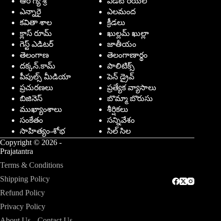
ఆరోగ్య శ్రీ
ఎడిటోరియల్
ఎన్నారై
ఎలమంద
కవితా శాల
క్రీడలు
క్లాస్ రూమ్
ఖుల్లమ్ ఖుల్లా
గెస్ట్ ఎడిటర్
జాతీయం
తెలంగాణ
తెలంగాణార్థం
దక్కన్.కామ్
పాలిటిక్స్
పీపుల్స్ ‌మీడియా
పెన్ డ్రైవ్
ప్రచురణలు
ప్రత్యేక వ్యాసాలు
బిజినెస్
బొమ్మా బొరుసు
ముఖ్యాంశాలు
శీర్షికలు
సంకేతం
సన్నివేశం
సాహిత్యం-శోభ
సిల్ సిల
Copyright © 2026 -
Prajatantra
Terms & Conditions
Shipping Policy
Refund Policy
Privacy Policy
About Us
Contact Us