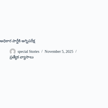
అధికార పార్టీకి అగ్నిపరీక్ష
special Stories
November 5, 2025
ప్రత్యేక వ్యాసాలు