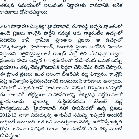
తక్కువ సమయంలో ఇటువంటి నిర్దారణకు రావడానికి అనేక
కారణాలు దోహదపడ్డాయి.
2024 సాధారణ ఎన్నికల్లో హైదరాబాద్, రంగారెడ్డి అర్బన్ ప్రాంతంలో
ఉండే ప్రజలు కాంగ్రెస్ పార్టీని నమ్మక ఆరు గ్యారంటీల ఉచ్చులో
పడలేదు కానీ గ్రామీణ ప్రాంతాల ప్రజలు ఆ ఉచ్చులో
చిక్కుకున్నారు. హైదరాబాద్, రంగారెడ్డి ప్రజల ఆలోచన విధానం
సరైందని ఎత్తిపట్టినట్టుగానే కాంగ్రెస్ పార్టీ తన మేనిఫెస్టో ద్వారా
ప్రజలకు హామీ ఇచ్చిన 6 గ్యారంటీలలో మహిళలకు ఉచిత బస్సు
ప్రయాణం తప్ప చెప్పుకోవడానికి పెద్దగా చేసిందేమీ లేదనే చెప్పాలి.
ఈ ప్రాంత ప్రజలు ఇంత బలంగా బీఆర్ఎస్ పట్ల విశ్వాసం, కాంగ్రెస్
పట్ల అవిశ్వాసం ప్రదర్శించడానికి బలమయిన కారణాలు ఉన్నాయి.
చరిత్రలో ఎప్పటినుండో హైదరాబాదు విశిష్టత గొప్పదయినప్పటికీ
ఈ కాలానికి తగ్గట్టుగా మహానగరాన్ని తీర్చిదిద్ది వర్తమానంలో
హైదరాబాదు స్థానాన్ని సుస్థిరపరచడం కేసీఆర్ వల్లే
సాధ్యమయింది. హైదరాబాద్ సహా పొలిమేరలో ఉన్న ప్రజలు
2012-13 దాకా ఎదుర్కున్న తాగునీటి సమస్య ఇప్పటికీ అందరికీ
గుర్తుండే ఉంటుంది. ఒక 6-7 సంవత్సరాల వెనక్కి ఆలోచిస్తే ఇక్కడి
రోడ్లు, భవనాల పరిస్థితి కూడా ఎట్లా ఉండేదో మన కళ్ళ ముందే
కనిపిస్తుంది.