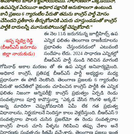
అవకాశాలు కూడా కొట్టిపారేయలేము. సాధారణంగా ఎక్కడయినా,
ఉపఎన్నిక ఏదయినా అధికార పక్షానికి అనుకూలంగా ఉంటుంది.
కానీ ప్రజలు 6 గ్యారంటీల పేరుతొ తమను కాంగ్రెస్ పార్టీ మోసం
చేసిందని ప్రతీకారం తీర్చుకోడానికి ఎదురు చూస్తుండడంతో కాంగ్రెస్
పార్టీకి దారులన్నీ మూసుకుపోయినట్టే చెప్పుకోవాలి.”
ఈ నెల 11న జరుగనున్న జూబ్లీహిల్స్ ఉప
ఎన్నిక ఫలితం తెలంగాణ రాజకీయాలను
-ఇప్ప పృథ్వి రెడ్డి
ప్రభావితం చేస్తుందనడంలో ఎటువంటి
(బీఆర్ఎస్ జనగామ
సందేహం లేదు. 2024 సాధారణ ఎన్నికల్లో
జిల్లా నాయకుడు)
బీఆర్ఎస్ పార్టీ నుండి గెలిచిన మాగంటి
గోపినాథ్ అకాల మరణం తో ఈ ఉప ఎన్నిక అనివార్యమైంది.
అధికార కాంగ్రెస్, ప్రతిపక్ష బీఆర్ఎస్ పార్టీ అభ్యర్థుల మధ్య
ప్రధానంగా ఈ పోటీ నెలకొంది. తెలంగాణ ప్రజలకు 6 గ్యారంటీల
పేరుతొ అరచేతిలో వైకుంఠం చూపించిన కాంగ్రెస్ పార్టీకి ఈ ఎన్నిక
ఫలితం నిజంగా అగ్నిపరీక్షే! కాంగ్రెస్ ప్రభుత్వం ఏర్పడి రెండు
సంవత్సరాలు పూర్తి కావొస్తున్నా “ఎక్కడ వేసిన గొంగళి అక్కడే”
అన్న మాదిరిగా చెప్పుకోవడానికి ఏమీ లేక గత ప్రభుత్వ
విధానాలను, నిర్ణయాలనే నిందిస్తూ కాలం వెళ్లదీస్తుంది. బీఆర్ఎస్ 9
సంవత్సరాల పాలన చుసిన ప్రజలేమో ఈ రెండు సంవత్సరాల
కాంగ్రెస్ పాలన చూసి వీళ్ళను గెలిపించి తప్పు చేశాం అనే
నిర్దారణకు సంవత్సరం క్రితమే వచ్చేశారు. తెలంగాణ ప్రజలు ఇంత