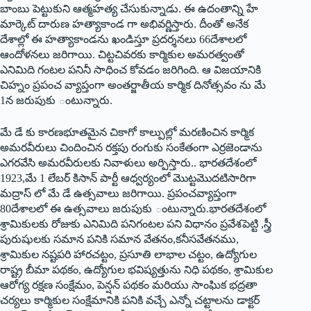
బాంబు పెట్టుకుని ఆత్మహత్య చేసుకున్నాడు. ఈ ఉదంతాన్ని హే
మార్కెట్‌ ‌దారుణ హత్యాకాండ గా అభివర్ణిస్తారు. దీంతో అనేక
దేశాల్లో ఈ హత్యాకాండను ఖండిస్తూ ప్రదర్శనలు 66దేశాలలో
ఆందోళనలు జరిగాయి. చిట్టచివరకు కార్మికుల అమరత్వంతో
ఎనిమిది గంటల పనినీ సాధించ కోవడం జరిగింది. ఆ విజయానికి
చిహ్నం ప్రపంచ వ్యాప్తంగా అంతర్జాతీయ కార్మిక దినోత్సవం ను మే
1న జరుపుకు ంటున్నారు.
మే డే కు కారణభూతమైన చికాగో కాల్పుల్లో మరణించిన కార్మిక
అమరవీరులు చిందించిన రక్తపు రంగుకు సంకేతంగా ఎర్రజెండాను
ఎగరవేసి అమరవీరులకు నివాళులు అర్పిస్తారు.. భారతదేశంలో
1923,మే 1 లేబర్‌ ‌కిసాన్‌ ‌పార్టీ ఆధ్వర్యంలో మొట్టమొదటిసారిగా
మద్రాస్‌ ‌లో మే డే ఉత్సవాలు జరిగాయి. ప్రపంచవ్యాప్తంగా
80దేశాలలో ఈ ఉత్సవాలు జరుపుకు ంటున్నారు.భారతదేశంలో
శ్రామికులకు రోజుకు ఎనిమిది పనిగంటల పని విధానం ప్రవేశపెట్టి ,స్త్రీ
పురుషులకు సమాన పనికి సమాన వేతనం,కనీసవేతనము,
శ్రామికుల నష్టపరి హారచట్టం, ప్రసూతి లాభాల చట్టం, ఉద్యోగుల
రాష్ట్ర బీమా పథకం, ఉద్యోగుల భవిష్యత్తును నిధి పథకం, శ్రామికుల
ఆరోగ్య రక్షణ సంక్షేమం, పెన్షన్‌ ‌పథకం మరియు సాంఘిక భద్రతా
చర్యలు కార్మికుల సంక్షేమానికి పనికి వచ్చే ఎన్నో చట్టాలను డాక్టర్‌