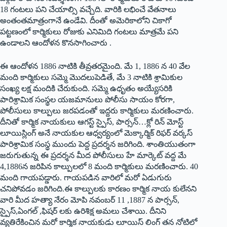
18 గంటలు పని చేయాల్సి వచ్చేది. వారికి లభించే వేతనాలు
అంతంతమాత్రంగానే ఉండేవి. దీంతో అమెరికాలోని చికాగో
పట్టణంలో కార్మికులు రోజుకు ఎనిమిది గంటలు మాత్రమే పని
ఉండాలని ఆందోళన కొనసాగించారు .
ఈ ఆందోళన 1886 నాటికి తీవ్రతరమైంది. మే 1, 1886 న 40 వేల
మంది కార్మికులు సమ్మె మొదలుపెడితే, మే 3 నాటికి శ్రామికుల
సంఖ్య లక్ష మందికి చేరుకుంది. సమ్మె ఉధృతం అయ్యేసరికి
పారిశ్రామిక సంస్థల యజమానులు పోలీసు సాయం కోరగా,
పోలీసులు కాల్పులు జరపడంతో ఇద్దరు కార్మికులు మరణించారు.
దీనితో కార్మిక నాయకులు ఆగస్ట్ ‌స్పైస్‌, ‌పార్సన్‌…‌క్లో రిన్‌ ‌మోస్ట్
‌లూయిస్లింగ్‌ అనే నాయకుల ఆధ్వర్యంలో మెక్కార్మిక్‌ ‌రిఫర్‌ ‌వర్కస్
‌పారిశ్రామిక సంస్థ ముందు పెద్ద ప్రదర్శన జరిగింది. శాంతియుతంగా
జరుగుతున్న ఈ ప్రదర్శన మీద పోలీసులు హే మార్కెట్‌ ‌వద్ద మే
4,1886న జరిపిన కాల్పులలో 8 మంది కార్మికులు మరణించారు. 40
మంది గాయపడ్డారు. గాయపడిన వారిలో మరో ఏడుగురు
చనిపోవడం జరిగింది.ఈ కాల్పులకు కారణం కార్మిక నాయ కులేనని
వారి మీద హత్యా నేరం మోపి నవంబర్‌ 11 ,1887 ‌న పార్సన్‌,
‌స్పైస్‌,ఏం‌గల్‌ ,‌ఫిషర్‌ ‌లకు ఉరిశిక్ష అమలు చేశాయి. దీనిని
వ్యతిరేకించిన మరో కార్మిక నాయకుడు లూయిస్‌ ‌లింగ్‌ ‌తన నోటిలో