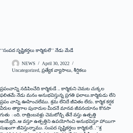
‘‘‌సంపద సృష్టికర్తలు కార్మికులే’’ నేడు మేడే
NEWS
April 30, 2022
Uncategorized
,
ప్రత్యేక వ్యాసాలు
,
శీర్షికలు
ప్రపంచాన్ని నడిపించేది కార్మికుడే .. కార్మికుని చెమట చుక్కల
ఫలితమే నేడు మనం అనుభవిస్తున్న ప్రగతి ఫలాలు.కార్మికుడు లేని
ప్రపం చాన్ని ఊహించలేము. శ్రమ లేనిదే జీవితం లేదు. కార్మిక కర్షక
వీరుల త్యాగాల పునాదుల మీదనే మానవ జీవనయానం కొనసా
గుతు ంది. రాత్రింబవళ్లు చెమటోడ్చి తేనే వస్తు ఉత్పత్తి
అయ్యేది..ఆ వస్తూ ఉత్పత్తిని ఉపయోగించి అనుభవిస్తూ హాయిగా
సుఖంగా జీవిస్తున్నాము. సంపద సృష్టికర్తలు కార్మికులే. .’’శ్ర