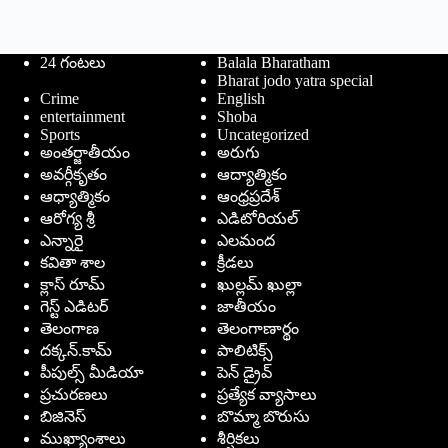
24 గంటలు
Balala Bharatham
Bharat jodo yatra special
Crime
English
entertainment
Shoba
Sports
Uncategorized
అంతర్జాతీయం
అరుగు
అవర్గీకృతం
ఆద్యాత్మికం
ఆధ్యాత్మికం
ఆంధ్రప్రదేశ్
ఆరోగ్య శ్రీ
ఎడిటోరియల్
ఎన్నారై
ఎలమంద
కవితా శాల
క్రీడలు
క్లాస్ రూమ్
ఖుల్లమ్ ఖుల్లా
గెస్ట్ ఎడిటర్
జాతీయం
తెలంగాణ
తెలంగాణార్థం
దక్కన్.కామ్
పాలిటిక్స్
పీపుల్స్ ‌మీడియా
పెన్ డ్రైవ్
ప్రచురణలు
ప్రత్యేక వ్యాసాలు
బిజినెస్
బొమ్మా బొరుసు
ముఖ్యాంశాలు
శీర్షికలు