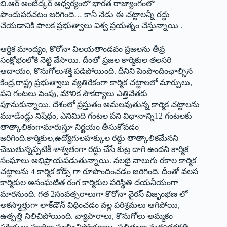
‌బి.ఆర్‌ అం‌బేద్కర్‌ ఆధ్వర్యంలో భారత రాజ్యాంగంలో
పొందుపరచటం జరిగింది… కానీ నేడు ఈ చట్టాలన్నీ రద్దు
చేయడానికి పాలక ప్రభుత్వాలు విశ్వ ప్రయత్నం చేస్తున్నాయి .
ఆర్థిక మాంద్యం, కొరోనా విలయతాండవం ప్రజలను తీవ్ర
సంక్షోభంలోకి నెట్టి వేసాయి. దీంతో ప్రజల కార్మికుల తలసరి
ఆదాయం, కొనుగోలుశక్తి పడిపోయింది. దీనిని పెంపొందింఛాల్సిన
కేంద్ర,రాష్ట్ర ప్రభుత్వాలు వ్యతిరేకంగా కార్మిక చట్టాలలో మార్పులు,
పని గంటలు పెంపు, మౌలిక సౌకర్యాలు ఎత్తివేతకు
పూనుకున్నాయి. దేశంలో ప్రస్తుతం అమలవుతున్న కార్మిక చట్టాలను
మూడేండ్లు నిషేధం, ఎనిమిది గంటల పని విధానాన్ని12 గంటలకు
తాత్కాలికంగామారుస్తూ నిర్ణయం తీసుకోవడం
జరిగింది.కార్మికుల,ఉద్యోగులహక్కుల రద్దు తాత్కాలికమేనని
చెబుతున్నప్పటికీ శాశ్వతంగా రద్దు చేసే కుట్ర దాగి ఉందని కార్మిక
సంఘాలు అభిప్రాయపడుతున్నాయి. నలభై నాలుగు రకాల కార్మిక
చట్టాలను 4 కార్మిక కోడ్స్ ‌గా రూపొందించడం జరిగింది. దీంతో వలస
కార్మికుల అసంఘటిత రంగ కార్మికుల పరిస్థితి దయనీయంగా
మారనుంది. గత 2సంవత్సరాలుగా కొరోనా వైరస్‌ ‌విజృంభణ లో
అకస్మాత్తుగా లాక్‌డౌన్‌ ‌విధించడం వల్ల పరిశ్రమలు ఆగిపోయి,
ఉత్పత్తి నిలిచిపోయింది. వ్యాపారాలు, కొనుగోలు అమ్మకం