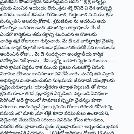
మైకజీవన సౌందర్యానికి సమానమైనది లేదని ‘‘ శ్రీ శ్రీ అన్నట్లు
శ్రమకు మించిన ఆయుధం లేదు..శ్రమ శక్తి లేనిదే ఏ దేశ అభివృద్ధి
జరగదు. అందుకే శ్రమను గౌరవించాలి, గుర్తించాలి మరియు శ్రమ
సంస్కృతిని అలవర్చుకోవాలి. శ్రమజీవుల ను ఆదరించి ఆదు
కోవాల్సిన అవసరం ఉంది. శ్రమజీవుల త్యాగఫలమే మే డే…
ఎందరో కార్మికులు తమ రక్తాన్ని చిందించిన ఆ రోజులను
చారిత్రాత్మక రోజులుగా గుర్తించారు. మే డే ఒక చారిత్రాత్మక చైతన్య
దినం. కార్మిక వర్గానికి కాకుండా ప్రపంచానికంతటికీ నవ కాంతులను
అందించిన రోజు… మే డే సందర్భంగా అంతర్జాతీయ కార్మిక
దినోత్సవం విశేషాలను , నేపథ్యాన్ని ఒకసారి స్మరించుకుందాం……
పారి శ్రామిక విప్లవం రాక ముందు ప్రజలు గంటలకొద్దీ విసుగు
విరామం లేకుండా బానిసలుగా పనిచేసే వారు. మనిషి తన విజ్ఞాన
అభివృద్ధిని పెంపొందించుకుని సుఖమయ జీవనానికి యంత్రాలను
సృష్టించుకున్నాడు. యాంత్రీకరణ తర్వాత పెట్టుబడి తో పాటు
శ్రమకు కూడా తగిన ప్రధాన్యత ఏర్పడింది. పెట్టుబడి ఏవిధంగా
పెరిగిందో అదే స్థాయిలో సామాజిక స్పృహ చైతన్యం కూడా
పెరిగాయి. అందువల్లనే ప్రజల శ్రమను రోజుల తరబడి దోచుకున్న
సమయంలో మాకు ,మా శక్తికి కూడా పరిమితులు ఉంటాయని,
వెట్టిచాకిరి చేయలేమని 8గంటల పనిదినం కోసం పోరాడటం,
చివరకు తమ ప్రాణాలను సైతం తృణప్రాయంగా అర్పించడం శ్రామిక
వర్గపోరాటానికి నిదర్శనం… 1884లో కార్మికులు రోజుకు 16 నుండి