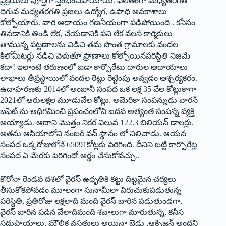
ప్రక్రియలు పూర్తిగా స్తంభించిపోయాయి. ఫలితంగా మధ్యతరగతి
దిగువ మధ్యతరగతి ప్రజలు ఉద్యోగ, ఉపాధి అవకాశాలు
కోల్పోయారు. వారి ఆదాయం గణనీయంగా పడిపోయింది . కనీసం
తినడానికి తిండి లేక, చేయడానికి పని లేక వలస కార్మికులు
తామున్న పట్టణాలను విడిచి తమ సొంత గ్రామాలకు వందల
కిలోమీటర్లు నడిచి వెళుతూ ప్రాణాలు కోల్పోయినపరిస్థితి నిజమే
కదా! ఇలాంటి తరుణంలో బడా కార్పొరేటు దారుల ఆదాయాలు
లాభాలు తీవ్రస్థాయిలో వందల రెట్లు రెట్టింపు అవ్వడం ఆశ్చర్యకరం.
ఉదాహరణకు 2014లో అంబానీ సంపద ఒక లక్ష 35 వేల కోట్లుకాగా
2021లో ఆరులక్షల మూడువేల కోట్లు. అమెరికా సంపన్నుడు వారన్‌
‌బఫెట్‌ ‌ను అధిగమించి ప్రపంచంలోని ఐదవ అత్యంత సంపన్న వ్యక్తి
అయ్యాడు. ఆదాని మొత్తం నికర విలువ 122.3 బిలియన్‌ ‌డాలర్లు.
అతను ఆసియాలోని నంబర్‌ ‌వన్‌ ‌స్థానం లో నిలిచాడు. ఆయన
సంపద ఒక్కరోజులోనే 65091కోట్లకు పెరిగింది. దీనిని బట్టి కార్పొరేట్ల
సంపద ఏ మేరకు పెరిగిందో అర్థం చేసుకోవచ్చు..
కొరోనా రెండవ దశలో వైరస్‌ ఉధృతికి కట్టు దిట్టమైన చర్యలు
తీసుకోకపోవడం మూలంగా సునామీలా విరుచుకుపడుతున్న
పరిస్థితి, ప్రతిరోజు లక్షలాది మంది వైరస్‌ ‌బారిన పడుతుండగా,
వైరస్‌ ‌బారిన పడిన వేలాదిమంది శవాలుగా మారుతున్న, కనీస
సదుపాయాలు, మౌలిక వసతులు అయినా బెడ్లు ,ఆక్సిజన్‌ అం‌దని