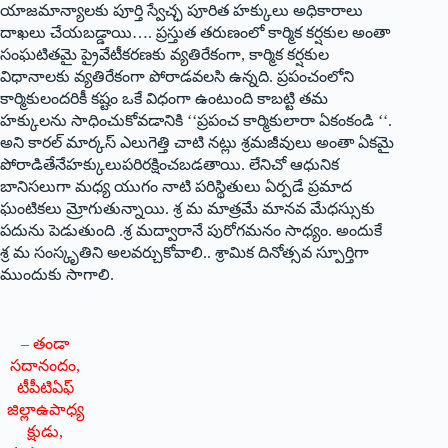
యాజమాన్యాలకు పూర్తి స్వేచ్ఛ పూరిత హక్కులు అధికారాలు
దాఖలు చేయబడ్డాయి…. ప్రస్తుత తరుణంలో కార్మిక కర్షకుల అంతా
సంఘటితమై ప్రైవేటీకరణకు వ్యతిరేకంగా, కార్మిక కర్షకుల
విధానాలకు వ్యతిరేకంగా పోరాడవలసి ఉన్నది. ప్రపంచంలోని
కార్మికులందరికీ కష్టం ఒకే విధంగా ఉంటుంది కాబట్టి తమ
హక్కులను సాధించుకోవడానికి ‘‘ప్రపంచ కార్మికులారా ఏకంకండి ‘‘.
అని కారల్‌ ‌మార్కస్ ఎలుగెత్తి చాటి నట్లు శ్రమజీవులు అంతా ఏకమై
పోరాడితేనేహక్కులుపరిరక్షించబడతాయి. లేనిచో ఆధునిక
బానిసలుగా మధ్య యుగం నాటి పరిస్థితులు ఏర్పడే ప్రమాద
ఘంటికలు మ్రోగుతున్నాయి. శ్ర మ మాత్రమే మానవ మేధస్సుకు
పదును పెడుతుంది .శ్ర మద్వారానే పురోగమనం సాధ్యం. అందుకే
శ్ర మ సంస్కృతిని అలవర్చుకోవాలి.. శ్రామిక దినోత్సవ స్పూర్తిగా
ముందుకు సాగాలి.
– తండా
సదానందం,
టీపీటిఏఫ్‌
‌జిల్లాఉపాధ్య
క్షుడు,