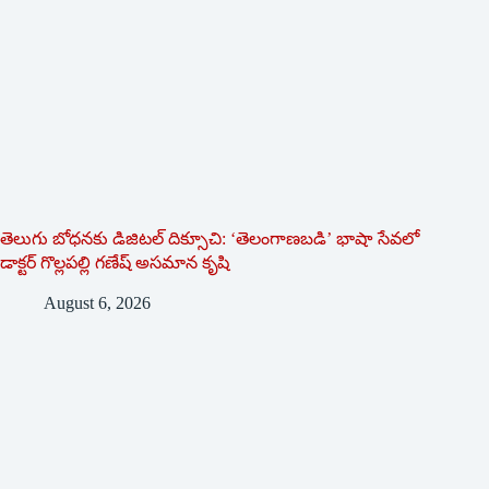
తెలుగు బోధనకు డిజిటల్ దిక్సూచి: ‘తెలంగాణబడి’ భాషా సేవలో
డాక్టర్ గొల్లపల్లి గణేష్ అసమాన కృషి
August 6, 2026