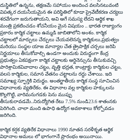
దుస్థితిలో ఉన్నను, తక్షణమే సహాయం అందించ వలసినటువంటి
విపత్కర దయనీయమైన ఈ పరిస్థితిలో కూడా ప్రైవేటీకరణ చర్యలు
శరవేగంగా జరుగుతాయని, అవి ఆగే సమస్య లేదని ఆర్థిక శాఖ
మంత్రి ప్రకటించడం శోచనీయం మైన విషయం .. భారత రాజ్యాంగం
ప్రకారం కార్మిక చట్టాలు ఉమ్మడి జాబితాలోని అంశం. కార్మిక
చట్టాలలో మార్పులు చేర్పులు చేయవలెనన్న కార్మికులు,ప్రభుత్వం
మరియు సంస్థల యాజ మాన్యాల చేత త్రైపాక్షిక చర్చలు జరిపి
నిర్ణయాలు తీసుకోవాల్సి ఉండగా అందుకు విరుద్ధంగా కేంద్ర
ప్రభుత్వం ఏకపక్షంగా కార్మిక చట్టాలకు ఆర్డినెన్సును తీసుకువచ్చి
పారిశ్రామికవివాదాల చట్టం, వృత్తి భద్రత, కాంట్రాక్టు కార్మికుల చట్టం,
వలస కార్మికుల, సమాన వేతనం చట్టాలను రద్దు చేశాయి. ఇది
సమాఖ్య స్ఫూర్తికి విరుద్ధం. అంతర్జాతీయ కార్మిక సంస్థ సూచించిన
విధానాలకు వ్యతిరేకం. ఈ విధానాల వల్ల కార్మికుల హక్కులను
కొల్లగొట్టి, వారిమనుగడకు పెను ముప్పు
తీసుకురావడమే..నిరుద్యోగిత రేటు 7.5% నుండి23.6 శాతంనకు
పెరిగింది. చాలా మంది ఉపాధి ఉద్యోగ అవకాశాలు కోల్పోవడం
జరిగింది.
కార్మిక కర్షక వ్యతిరేక విధానాలు 1990 నూతన సరళీకృత ఆర్థిక
విధానాల అమలు లో భాగంగానే ప్రారంభం అయినాయి.