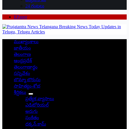
24 గంటలు
EPaper
ముఖ్యాంశాలు
జాతీయం
తెలంగాణ
ఆంధ్రప్రదేశ్
తెలంగాణార్థం
సన్నివేశం
బొమ్మా బొరుసు
సాహిత్యం-శోభ
శీర్షికలు
ప్రత్యేక వ్యాసాలు
ఎడిటోరియల్
అరుగు
సంకేతం
దక్కన్.కామ్