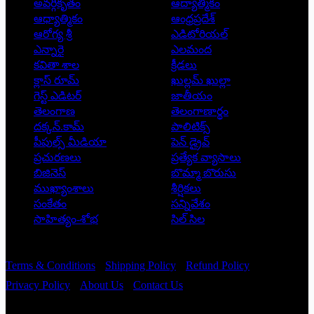
అవర్గీకృతం
ఆద్యాత్మికం
ఆధ్యాత్మికం
ఆంధ్రప్రదేశ్
ఆరోగ్య శ్రీ
ఎడిటోరియల్
ఎన్నారై
ఎలమంద
కవితా శాల
క్రీడలు
క్లాస్ రూమ్
ఖుల్లమ్ ఖుల్లా
గెస్ట్ ఎడిటర్
జాతీయం
తెలంగాణ
తెలంగాణార్థం
దక్కన్.కామ్
పాలిటిక్స్
పీపుల్స్ ‌మీడియా
పెన్ డ్రైవ్
ప్రచురణలు
ప్రత్యేక వ్యాసాలు
బిజినెస్
బొమ్మా బొరుసు
ముఖ్యాంశాలు
శీర్షికలు
సంకేతం
సన్నివేశం
సాహిత్యం-శోభ
సిల్ సిల
Copyright © 2026 - Prajatantra
Terms & Conditions
Shipping Policy
Refund Policy
Privacy Policy
About Us
Contact Us