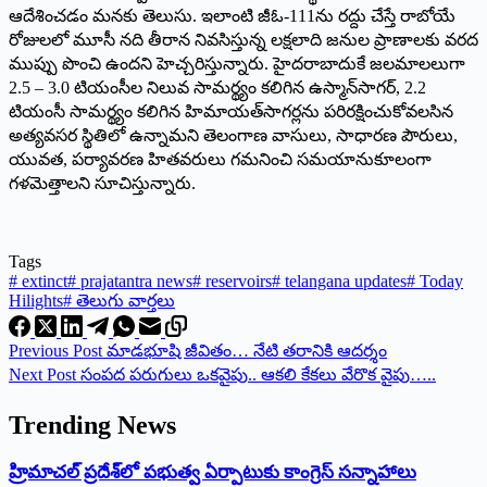
ఆదేశించడం మనకు తెలుసు. ఇలాంటి జీఓ-111ను రద్దు చేస్తే రాబోయే
రోజులలో మూసీ నది తీరాన నివసిస్తున్న లక్షలాది జనుల ప్రాణాలకు వరద
ముప్పు పొంచి ఉందని హెచ్చరిస్తున్నారు. హైదరాబాదుకే జలమాలలుగా
2.5 – 3.0 టియంసీల నిలువ సామర్థ్యం కలిగిన ఉస్మాన్‌సాగర్‌, 2.2
‌టియంసీ సామర్థ్యం కలిగిన హిమాయత్‌సాగర్లను పరిరక్షించుకోవలసిన
అత్యవసర స్థితిలో ఉన్నామని తెలంగాణ వాసులు, సాధారణ పౌరులు,
యువత, పర్యావరణ హితవరులు గమనించి సమయానుకూలంగా
గళమెత్తాలని సూచిస్తున్నారు.
Tags
#
extinct
#
prajatantra news
#
reservoirs
#
telangana updates
#
Today
Hilights
#
తెలుగు వార్తలు
Previous
Post
మాడభూషి జీవితం… నేటి తరానికి ఆదర్శం
Next
Post
సంపద పరుగులు ఒకవైపు.. ఆకలి కేకలు వేరొక వైపు…..
Trending News
‌హ్రిమాచల్‌ ‌ప్రదేశ్‌లో పభుత్వ ఏర్పాటుకు కాంగ్రెస్‌ ‌సన్నాహాలు