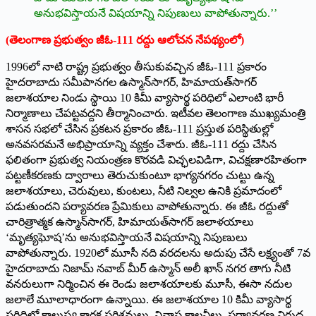
అనుభవిస్తాయనే విషయాన్ని నిపుణులు వాపోతున్నారు.’’
(తెలంగాణ ప్రభుత్వం జీఓ-111 రద్దు ఆలోచన నేపథ్యంలో)
1996లో నాటి రాష్ట్ర ప్రభుత్వం తీసుకువచ్చిన జీఓ-111 ప్రకారం
హైదరాబాదు సమీపానగల ఉస్మాన్‌సాగర్‌, ‌హిమాయత్‌సాగర్‌
‌జలాశయాల నిండు స్థాయి 10 కిమీ వ్యాసార్థ పరిధిలో ఎలాంటి భారీ
నిర్మాణాలు చేపట్టవద్దని తీర్మానించారు. ఇటీవల తెలంగాణ ముఖ్యమంత్రి
శాసన సభలో చేసిన ప్రకటన ప్రకారం జీఓ-111 ప్రస్తుత పరిస్థితుల్లో
అనవసరమనే అభిప్రాయాన్ని వ్యక్తం చేశారు. జీఓ-111 రద్దు చేసిన
ఫలితంగా ప్రభుత్వ నియంత్రణ కొరవడి విచ్ఛలవిడిగా, విచక్షణారహితంగా
పట్టణీకరణకు ద్వారాలు తెరుచుకుంటూ భాగ్యనగరం చుట్టు ఉన్న
జలాశయాలు, చెరువులు, కుంటలు, నీటి నిల్వల ఉనికి ప్రమాదంలో
పడుతుందని పర్యావరణ ప్రేమికులు వాపోతున్నారు. ఈ జీఓ రద్దుతో
చారిత్రాత్మక ఉస్మాన్‌సాగర్‌, ‌హిమాయత్‌సాగర్‌ ‌జలాళయాలు
‘మృత్యఘోష’ను అనుభవిస్తాయనే విషయాన్ని నిపుణులు
వాపోతున్నారు. 1920లో మూసీ నది వరదలను అదుపు చేసే లక్ష్యంతో 7వ
హైదరాబాదు నిజామ్‌ ‌నవాబ్‌ ‌మీర్‌ ఉస్మాన్‌ అలీ ఖాన్‌ ‌నగర తాగు నీటి
వనరులుగా నిర్మించిన ఈ రెండు జలాశయాలకు మూసీ, ఈసా నదుల
జలాలే మూలాధారంగా ఉన్నాయి. ఈ జలాశయాల 10 కిమీ వ్యాసార్థ
పరిధిలో కాలుష్య కారక పరిశ్రమలు, నివాస కాలనీలు, పర్యావరణ విరుద్ద