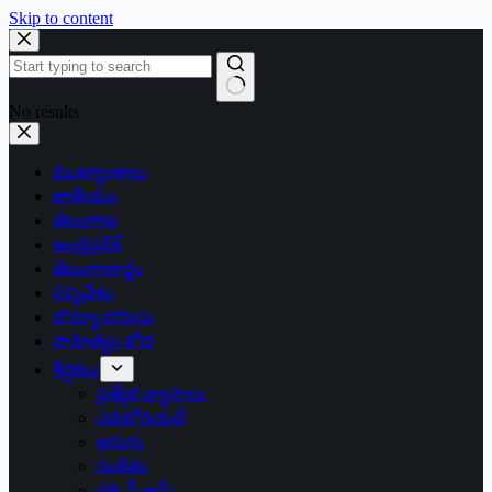
Skip to content
No results
ముఖ్యాంశాలు
జాతీయం
తెలంగాణ
ఆంధ్రప్రదేశ్
తెలంగాణార్థం
సన్నివేశం
బొమ్మా బొరుసు
సాహిత్యం-శోభ
శీర్షికలు
ప్రత్యేక వ్యాసాలు
ఎడిటోరియల్
అరుగు
సంకేతం
దక్కన్.కామ్