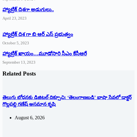
‌హ్యాట్రిక్‌ ‌దిశగా అడుగులు..
April 23, 2023
హ్యాట్రిక్ దిశ గా బి ఆర్ ఎస్ ప్రభుత్వం
October 5, 2023
హ్యాట్రిక్‌ ‌ఖాయం…మూడోసారి సీఎం కేసీఆరే
September 13, 2023
Related Posts
తెలుగు బోధనకు డిజిటల్ దిక్సూచి: ‘తెలంగాణబడి’ భాషా సేవలో డాక్టర్
గొల్లపల్లి గణేష్ అసమాన కృషి
August 6, 2026