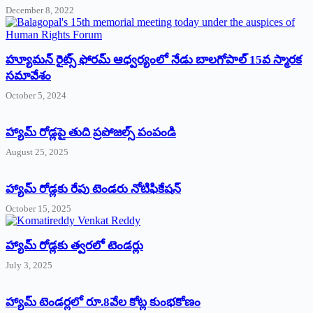
December 8, 2022
హ్యూమన్‌ రైట్స్‌ ఫోరమ్‌ ఆధ్వర్యంలో నేడు బాలగోపాల్‌ 15వ స్మారక
సమావేశం
October 5, 2024
హ్యామ్‌ రోడ్లపై తుది ప్రపోజల్స్‌ పంపండి
August 25, 2025
హ్యామ్‌ రోడ్లకు రేపు టెండరు నోటిఫికేషన్‌
October 15, 2025
హ్యామ్‌ రోడ్లకు త్వరలో టెండర్లు
July 3, 2025
హ్యామ్‌ ‌టెండర్లలో రూ.8వేల కోట్ల కుంభకోణం