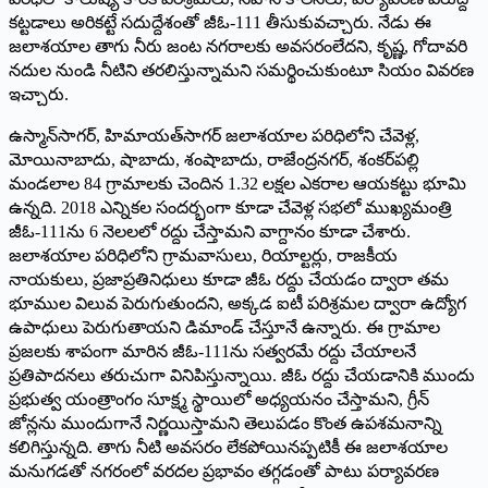
కట్టడాలు అరికట్టే సదుద్దేశంతో జీఓ-111 తీసుకువచ్చారు. నేడు ఈ
జలాశయాల తాగు నీరు జంట నగరాలకు అవసరంలేదని, కృష్ణ, గోదావరి
నదుల నుండి నీటిని తరలిస్తున్నామని సమర్థించుకుంటూ సియం వివరణ
ఇచ్చారు.
ఉస్మాన్‌సాగర్‌, ‌హిమాయత్‌సాగర్‌ ‌జలాశయాల పరిధిలోని చేవెళ్ల,
మోయినాబాదు, షాబాదు, శంషాబాదు, రాజేంద్రనగర్‌, ‌శంకర్‌పల్లి
మండలాల 84 గ్రామాలకు చెందిన 1.32 లక్షల ఎకరాల ఆయకట్టు భూమి
ఉన్నది. 2018 ఎన్నికల సందర్భంగా కూడా చేవెళ్ల సభలో ముఖ్యమంత్రి
జీఓ-111ను 6 నెలలలో రద్దు చేస్తామని వాగ్దానం కూడా చేశారు.
జలాశయాల పరిధిలోని గ్రామవాసులు, రియాల్టర్లు, రాజకీయ
నాయకులు, ప్రజాప్రతినిధులు కూడా జీఓ రద్దు చేయడం ద్వారా తమ
భూముల విలువ పెరుగుతుందని, అక్కడ ఐటీ పరిశ్రమల ద్వారా ఉద్యోగ
ఉపాధులు పెరుగుతాయని డిమాండ్‌ ‌చేస్తూనే ఉన్నారు. ఈ గ్రామాల
ప్రజలకు శాపంగా మారిన జీఓ-111ను సత్వరమే రద్దు చేయాలనే
ప్రతిపాదనలు తరుచుగా వినిపిస్తున్నాయి. జీఓ రద్దు చేయడానికి ముందు
ప్రభుత్వ యంత్రాంగం సూక్ష్మ స్థాయిలో అధ్యయనం చేస్తామని, గ్రీన్‌
‌జోన్లను ముందుగానే నిర్ణయిస్తామని తెలుపడం కొంత ఉపశమనాన్ని
కలిగిస్తున్నది. తాగు నీటి అవసరం లేకపోయినప్పటికీ ఈ జలాశయాల
మనుగడతో నగరంలో వరదల ప్రభావం తగ్గడంతో పాటు పర్యావరణ