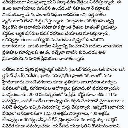
పరిరక్షకులుగా నిలుస్తున్నాయని పర్యావరణ వేత్తలు నినదిస్తున్నారు. ఈ
జంట జలాశయాలు దిగువన ఉండడంతో సహజంగానే వర్షాలకు
నిండుతున్నాయని, ఎలాంటి నిధుల అవసరంగాని, ఎత్తిపోతల
వ్యథలుగాని లేవని గుర్తు చేస్తున్నారు. పర్యావరణ పరిరక్షణను దృష్టి
పెట్టుకొని ఈ జలాశయ పరివాహక ప్రాంత రైతుల హితంతో ప్రభుత్వం
కర్షకుల ఆర్థిక వనరుల పథక రచనలు చేయాలని సూచిస్తున్నారు.
భవిష్యత్తు తరాల ఆరోగ్యకర మనుగడను దృష్టిలో ఉంచుకొని
జలాశయాలు, వాటర్‌ ‌బాడీల విస్తీర్ణాన్ని పెంచడానికి బదులు వాతావరణ
ప్రతికూల మార్పులకు ఊతం ఇచ్చేలా వాటిని కుదించడం అతి
ప్రమాదకరమని హరిత ప్రేమికులు వాపోతున్నారు.
ఇటీవల విడుదలైన ప్రతిష్టాత్మక ఐపిసిసి (ఇంటర్‌గవర్నమెంటల్‌ ‌పానెల్‌ ఆన్‌
‌క్లైమేట్‌ ‌ఛేంజ్‌) ‌నివేదిక ప్రకారం సముద్రతీర ప్రాంత నగరాలతో పాటు
హైదరాబాదు లాంటి నగరాలు కూడా ప్రతికూల వాతావరణ మార్పుల
విషవలలో చిక్కి నగరవాసుల ఆరోగ్యాలు ప్రమాదంలో పడనున్నాయని
హెచ్చరించారు. 2000 సంవత్సరంలో సుప్రీమ్‌ ‌కోర్టు కూడా జీఓ-111ను
సమర్థిస్తూ, వాటర్‌ ‌బాడీల కాలుష్యాలను కట్టడి చేయాలనే మైలురాయిలా
నిలిచే తీర్పును ఇచ్చిన విషయాన్ని గుర్తు చేస్తున్నారు. ఇప్పటికే జలాశయ
పరిధిలో అనధికారికంగా 12,500 అక్రమ నిర్మాణాలు, 400 అక్రమ
లేఅవుట్లు జరిగినట్లు నేషనల్‌ ‌గ్రీన్‌ ‌ట్రిబ్యునల్‌కు రంగారెడ్డి జిల్లా కలెక్టర్‌
‌నివేదిక కూడా సమర్పించడం, యన్‌జిటి యథాస్థితిని కొనసాగించాలని