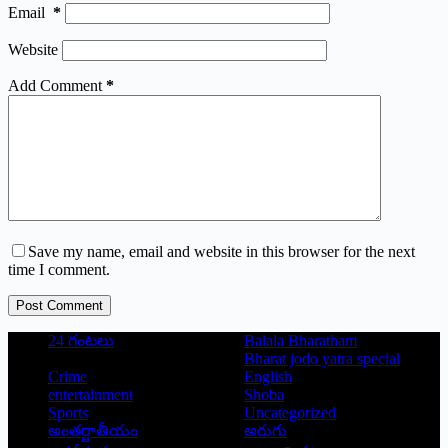
Email
*
Website
Add Comment
*
Save my name, email and website in this browser for the next
time I comment.
Post Comment
24 గంటలు
Balala Bharatham
Bharat jodo yatra special
Crime
English
entertainment
Shoba
Sports
Uncategorized
అంతర్జాతీయం
అరుగు