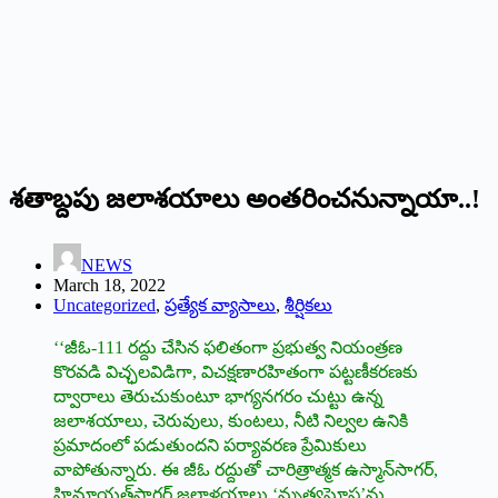
శతాబ్దపు జలాశయాలు అంతరించనున్నాయా..!
NEWS
March 18, 2022
Uncategorized
,
ప్రత్యేక వ్యాసాలు
,
శీర్షికలు
‘‘‌జీఓ-111 రద్దు చేసిన ఫలితంగా ప్రభుత్వ నియంత్రణ
కొరవడి విచ్ఛలవిడిగా, విచక్షణారహితంగా పట్టణీకరణకు
ద్వారాలు తెరుచుకుంటూ భాగ్యనగరం చుట్టు ఉన్న
జలాశయాలు, చెరువులు, కుంటలు, నీటి నిల్వల ఉనికి
ప్రమాదంలో పడుతుందని పర్యావరణ ప్రేమికులు
వాపోతున్నారు. ఈ జీఓ రద్దుతో చారిత్రాత్మక ఉస్మాన్‌సాగర్‌,
‌హిమాయత్‌సాగర్‌ ‌జలాళయాలు ‘మృత్యఘోష’ను