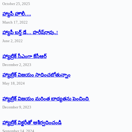
October 25, 2025
హ్యాపీ హొలీ….
March 17, 2022
హ్యాపీ బర్త్ ‌డే… హరీష్‌రావు..!
June 2, 2022
హ్యాట్రిక్‌ ‌సీఎంగా కేసీఆర్‌
December 2, 2023
హ్యాట్రిక్‌ విజయం సాధించబోతున్నాం
May 18, 2024
హ్యాట్రిక్ విజయం మరింత బాధ్యతను పెంచింది
December 9, 2023
హ్యాట్రిక్‌ ‌విక్టరీతో ఆశీర్వదించండి
September 14, 2024