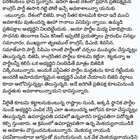
పరిశీలకులు భావి స్తున్నారు. ఇదిలా ఉంటే దేశంలో ప్రధాన ప్రతిపక్షమైన
కాంగ్రెస్‌ ‌పార్టీ ఈసారి గట్టి పోటీ ఇచ్చే అవకాశాలున్నా యనుకు
ంటున్నారు. దేశంలో బిజెపి, కాంగ్రె సేతర కూటమికి కూడా ఇదే మంచి
అవకాశమ వుతుందన్న ఊహా గానాలు వినిపిస్తు న్నాయి. ఉమ్మడి
ప్రతిపక్షాల అభ్యర్థిని నిలబెట్టేందుకు , ఆయా పార్టీల మధ్య ఏకాభిప్రాయ
సాధనకు తెలంగాణ సిఎం కెసిఆర్‌ ఇప్పటికే ప్రయత్నాలు ప్రారంభిం చినట్లు
సమాచారం. ముఖ్యంగా తృణముల్‌ ‌కాంగ్రెస్‌, ‌డిఎంకె, శివసేన,
సమాజ్‌వాది పార్టీ, సిపిఎం లాంటి పార్టీలతో చర్చలు ముమ్మరం చేస్తున్నట్లు
తెలుస్తున్నది. బిజెపి, కాంగ్రెసేతర పార్టీలు కూటమి కట్టినా, కట్టకున్నా ఆ
పార్టీలన్నీ కలిసి ఒక అభ్యర్థిని నిలబెడితే మాత్రం బిజెపికి
చిక్కేనంటున్నారు. అందుకే ఎన్డీఏతర పార్టీల మద్దతును కూడ గట్టేందుకు
అందరికీ ఆమోదయోగ్యమైన అభ్యర్థినే ఎంపిక చేయాలని బిజెపి వర్గాలు
కూడా ఆలోచిస్తున్నట్లు తెలుస్తున్నది. అదే జరిగితే ప్రతిపక్ష కూటమినుండి
మద్దతుకు అవకాశాలున్నాయని భావిస్తున్నారు.
వీలైతే కూటమి కట్టాలనుకుంటున్న రాష్ట్రాల నుండి, అక్కడి స్థానిక పార్టీల
నుండే అభ్యర్థిని ఎంపిక చేస్తే ఎలా ఉంటుందన్న ఆలోచన కూడా చేస్తున్నట్లు
తెలుస్తున్నది. ఉపరాష్ట్రపతి పదవిలో ఉన్నవారిని రాష్ట్రపతిగా పదోన్నతి
కల్పి స్తుంటారు. ఆ క్రమంలో ఉపరాష్ట్రపతిగా ఉన్న వెంకయ్యనాయుడికే
ఆ అవకాశం వొస్తుందనుకుంటున్నారు. వెంకయ్య నాయుడి
పదవీకాలంకూడా ఆగస్టుతో ముగియనుంది. ఒక వేళ వెంకయ్యనాయుడిని