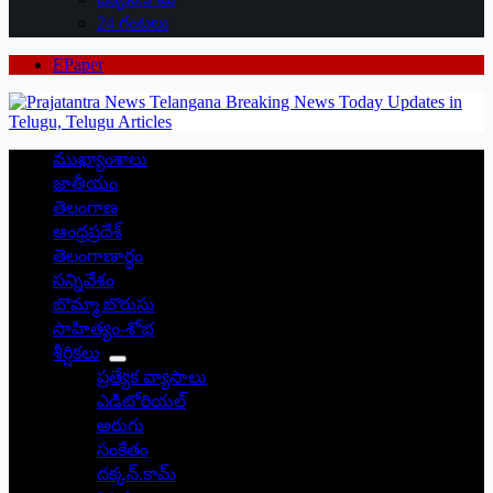
24 గంటలు
EPaper
ముఖ్యాంశాలు
జాతీయం
తెలంగాణ
ఆంధ్రప్రదేశ్
తెలంగాణార్థం
సన్నివేశం
బొమ్మా బొరుసు
సాహిత్యం-శోభ
శీర్షికలు
ప్రత్యేక వ్యాసాలు
ఎడిటోరియల్
అరుగు
సంకేతం
దక్కన్.కామ్