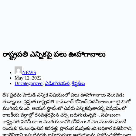
రాష్ట్రపతి ఎన్నికపై పలు ఊహాగానాలు
NEWS
May 12, 2022
Uncategorized
,
ఎడిటోరియల్
,
శీర్షికలు
దేశ ప్రథమ పౌరుడి ఎన్నిక విషయంలో పలు ఊహాగానాలు వెలువడు
తున్నాయి. ప్రస్తుత రాష్ట్రపతి రామ్‌నాథ్‌ ‌కోవింద్‌ ‌పదవీకాలం జూలై 25తో
ముగియనుంది. ఆయన స్థానంలో ఎవరు ఎన్నికవుతారన్న విషయంలో
రాజకీయ వర్గాల్లో రసవత్తరమైన చర్చ జరుగుతున్నది .. సహజంగా
రాష్ట్రపతి పదవీ కాలం ముగియడానికి కనీసం ఒక నెల ముందు నుండే
ఇందుకు సంబంధించిన కసరత్తు ప్రారంభ మవుతుంది.అధికార బిజెపిగాని,
కాంగ్రెస్‌గాని ఇప్పటివరకు బహిరంగంగా అభ్యర్థులను ప్రకటించకపోయినా,