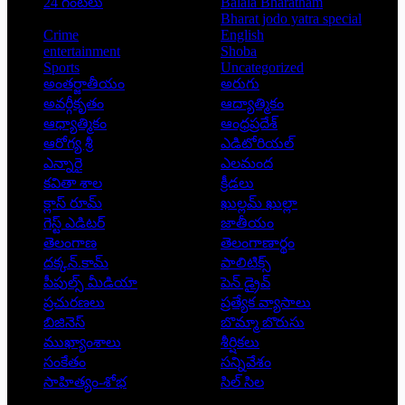
24 గంటలు
Balala Bharatham
Bharat jodo yatra special
Crime
English
entertainment
Shoba
Sports
Uncategorized
అంతర్జాతీయం
అరుగు
అవర్గీకృతం
ఆద్యాత్మికం
ఆధ్యాత్మికం
ఆంధ్రప్రదేశ్
ఆరోగ్య శ్రీ
ఎడిటోరియల్
ఎన్నారై
ఎలమంద
కవితా శాల
క్రీడలు
క్లాస్ రూమ్
ఖుల్లమ్ ఖుల్లా
గెస్ట్ ఎడిటర్
జాతీయం
తెలంగాణ
తెలంగాణార్థం
దక్కన్.కామ్
పాలిటిక్స్
పీపుల్స్ ‌మీడియా
పెన్ డ్రైవ్
ప్రచురణలు
ప్రత్యేక వ్యాసాలు
బిజినెస్
బొమ్మా బొరుసు
ముఖ్యాంశాలు
శీర్షికలు
సంకేతం
సన్నివేశం
సాహిత్యం-శోభ
సిల్ సిల
Copyright © 2026 - Prajatantra