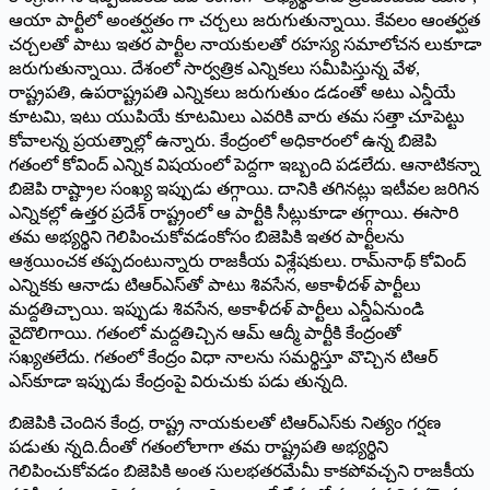
ఆయా పార్టీలో అంతర్ఘతం గా చర్చలు జరుగుతున్నాయి. కేవలం ఆంతర్ఘత
చర్చలతో పాటు ఇతర పార్టీల నాయకులతో రహస్య సమాలోచన లుకూడా
జరుగుతున్నాయి. దేశంలో సార్వత్రిక ఎన్నికలు సమీపిస్తున్న వేళ,
రాష్ట్రపతి, ఉపరాష్ట్రపతి ఎన్నికలు జరుగుతుం డడంతో అటు ఎన్డీయే
కూటమి, ఇటు యుపియే కూటమిలు ఎవరికి వారు తమ సత్తా చూపెట్టు
కోవాలన్న ప్రయత్నాల్లో ఉన్నారు. కేంద్రంలో అధికారంలో ఉన్న బిజెపి
గతంలో కోవింద్‌ ఎన్నిక విషయంలో పెద్దగా ఇబ్బంది పడలేదు. ఆనాటికన్నా
బిజెపి రాష్ట్రాల సంఖ్య ఇప్పుడు తగ్గాయి. దానికి తగినట్లు ఇటీవల జరిగిన
ఎన్నికల్లో ఉత్తర ప్రదేశ్‌ ‌రాష్ట్రంలో ఆ పార్టీకి సీట్లుకూడా తగ్గాయి. ఈసారి
తమ అభ్యర్థిని గెలిపించుకోవడంకోసం బిజెపికి ఇతర పార్టీలను
ఆశ్రయించక తప్పదంటున్నారు రాజకీయ విశ్లేషకులు. రామ్‌నాథ్‌ ‌కోవింద్‌
ఎన్నికకు ఆనాడు టిఆర్‌ఎస్‌తో పాటు శివసేన, అకాళీదళ్‌ ‌పార్టీలు
మద్దతిచ్చాయి. ఇప్పుడు శివసేన, అకాళీదళ్‌ ‌పార్టీలు ఎన్డీఏనుండి
వైదొలిగాయి. గతంలో మద్దతిచ్చిన ఆమ్‌ ఆద్మీ పార్టీకి కేంద్రంతో
సఖ్యతలేదు. గతంలో కేంద్రం విధా నాలను సమర్థిస్తూ వొచ్చిన టిఆర్‌
ఎస్‌కూడా ఇప్పుడు కేంద్రంపై విరుచుకు పడు తున్నది.
బిజెపికి చెందిన కేంద్ర, రాష్ట్ర నాయకులతో టిఆర్‌ఎస్‌కు నిత్యం గర్షణ
పడుతు న్నది.దీంతో గతంలోలాగా తమ రాష్ట్రపతి అభ్యర్థిని
గెలిపించుకోవడం బిజెపికి అంత సులభతరమేమీ కాకపోవచ్చని రాజకీయ