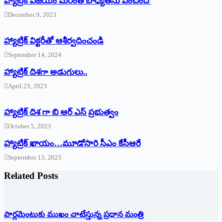
హ్యాట్రిక్ విజయం మరింత బాధ్యతను పెంచింది
December 9, 2023
హ్యాట్రిక్‌ ‌విక్టరీతో ఆశీర్వదించండి
September 14, 2024
‌హ్యాట్రిక్‌ ‌దిశగా అడుగులు..
April 23, 2023
హ్యాట్రిక్ దిశ గా బి ఆర్ ఎస్ ప్రభుత్వం
October 5, 2023
హ్యాట్రిక్‌ ‌ఖాయం…మూడోసారి సీఎం కేసీఆరే
September 13, 2023
Related Posts
పార్లమెంటుకు ముఖం చాటేస్తున్న ప్రధాన మంత్రి