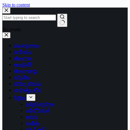
Skip to content
No results
ముఖ్యాంశాలు
జాతీయం
తెలంగాణ
ఆంధ్రప్రదేశ్
తెలంగాణార్థం
సన్నివేశం
బొమ్మా బొరుసు
సాహిత్యం-శోభ
శీర్షికలు
ప్రత్యేక వ్యాసాలు
ఎడిటోరియల్
అరుగు
సంకేతం
దక్కన్.కామ్