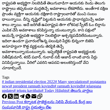
రాష్ట్రపతి అభ్యర్థిగా నిలబెడితే తెలుగువాడిగా ఆయనకు రెండు తెలుగు
రాష్ట్రాలు తప్పకుండా మద్దతిచ్చే అవకాశాలు లేకపోలేదు. అంతేగాక దక్షిణ
ప్రాంతం వ్యక్తిగా ఆయనకు దక్షిణాది రాష్ట్రాలవారితో మంచి సంబం
ధాలున్నాయి. దీన్ని దృష్టిలో పెట్టుకుని ఆయనకు ప్రాధాన్యమిచ్చే అవకా
శాలు న్నాయి. అదే జరిగితే ఉపరాష్ట్రప తిగా లోకసభ స్పీకర్‌ ఓం ‌బిర్లాను
ఎంపిక చేసే అవకాశాలు కనిపిస్తున్నా యంటున్నారు. కాని పక్షంలో
ఆయన్నే రాష్ట్రపతి అభ్యర్థిగా నిలబెట్టినా ఆశ్చర్యపడేదిలేదంటున్నారు.
ఇదిలా ఉండగా ప్రచారంలోఉన్న పలువురి పేర్లకు భిన్నంగా బిజెపి
అనూహ్యంగా కొత్త వ్యక్తులను తెరపైకి తెచ్చే
అవకాశాలున్నాయంటున్నారు. ఇప్పటికైతే రాష్ట్రపతి అభ్యర్థులకు
నితీష్‌కుమార్‌, ‌శరద్‌ ‌పవార్‌, ‌గులాబ్‌ ‌నబీ ఆజాద్‌ ‌లాంటి వారు పేర్లు
వినిపిస్తున్నాయి. వీరిలో ఎవరిని ఆపదవి అలంకరిస్తుందో వేచి
చూడాల్సిందే.
Tags
#
indian presidential election 2022
#
Many speculations
#
prajatantra
news
#
president ramnath kovindh
#
ramnath kovindh
#
telangana
updates
#
telugu kavithalu
#
Today Hilights
#
తెలుగు వార్తలు
Previous
Post
కర్నాటక ప్రాజెక్టులను నిలిపి వేయండి కేంద్ర జల
సంఘఘానికి రాష్ట్ర ప్రభుత్వం లేఖ