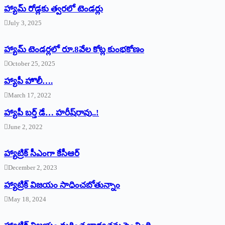
హ్యామ్‌ రోడ్లకు త్వరలో టెండర్లు
July 3, 2025
హ్యామ్‌ ‌టెండర్లలో రూ.8వేల కోట్ల కుంభకోణం
October 25, 2025
హ్యాపీ హొలీ….
March 17, 2022
హ్యాపీ బర్త్ ‌డే… హరీష్‌రావు..!
June 2, 2022
హ్యాట్రిక్‌ ‌సీఎంగా కేసీఆర్‌
December 2, 2023
హ్యాట్రిక్‌ విజయం సాధించబోతున్నాం
May 18, 2024