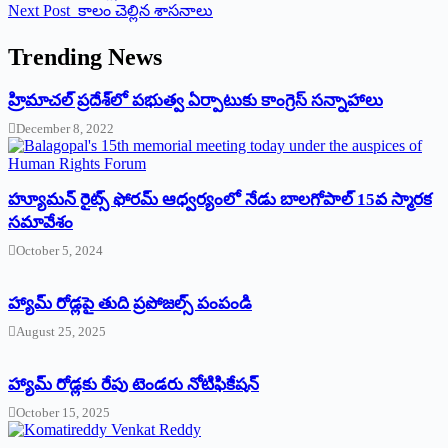
Next
Post
‌కాలం చెల్లిన శాసనాలు
Trending News
‌హ్రిమాచల్‌ ‌ప్రదేశ్‌లో పభుత్వ ఏర్పాటుకు కాంగ్రెస్‌ ‌సన్నాహాలు
December 8, 2022
హ్యూమన్‌ రైట్స్‌ ఫోరమ్‌ ఆధ్వర్యంలో నేడు బాలగోపాల్‌ 15వ స్మారక
సమావేశం
October 5, 2024
హ్యామ్‌ రోడ్లపై తుది ప్రపోజల్స్‌ పంపండి
August 25, 2025
హ్యామ్‌ రోడ్లకు రేపు టెండరు నోటిఫికేషన్‌
October 15, 2025