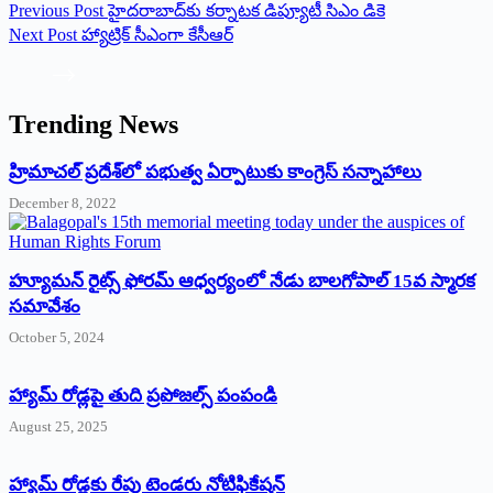
Previous
Post
హైదరాబాద్‌కు కర్నాటక డిప్యూటీ సిఎం డికె
Next
Post
హ్యాట్రిక్‌ ‌సీఎంగా కేసీఆర్‌
Trending News
‌హ్రిమాచల్‌ ‌ప్రదేశ్‌లో పభుత్వ ఏర్పాటుకు కాంగ్రెస్‌ ‌సన్నాహాలు
December 8, 2022
హ్యూమన్‌ రైట్స్‌ ఫోరమ్‌ ఆధ్వర్యంలో నేడు బాలగోపాల్‌ 15వ స్మారక
సమావేశం
October 5, 2024
హ్యామ్‌ రోడ్లపై తుది ప్రపోజల్స్‌ పంపండి
August 25, 2025
హ్యామ్‌ రోడ్లకు రేపు టెండరు నోటిఫికేషన్‌