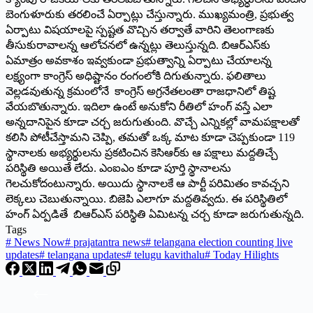
బెంగుళూరుకు తరలించే ఏర్పాట్లు చేస్తున్నారు. ముఖ్యమంత్రి, ప్రభుత్వ
ఏర్పాటు విషయాలపై స్పష్టత వొచ్చిన తర్వాతే వారిని తెలంగాణకు
తీసుకురావాలన్న ఆలోచనలో ఉన్నట్లు తెలుస్తున్నది. బిఆర్‌ఎస్‌కు
ఏమాత్రం అవకాశం ఇవ్వకుండా ప్రభుత్వాన్ని ఏర్పాటు చేయాలన్న
లక్ష్యంగా కాంగ్రెస్‌ అధిష్టానం రంగంలోకి దిగుతున్నారు. ఫలితాలు
వెల్లడవుతున్న క్రమంలోనే కాంగ్రెస్‌ అగ్రనేతలంతా రాజధానిలో తిష్ట
వేయబొతున్నారు. ఇదిలా ఉంటే అనుకోని రీతిలో హంగ్‌ వస్తే ఎలా
అన్నదానిపైన కూడా చర్చ జరుగుతుంది. వొచ్చే ఎన్నికల్లో వామపక్షాలతో
కలిసి పోటీచేస్తామని చెప్పి, తమతో ఒక్క మాట కూడా చెప్పకుండా 119
స్థానాలకు అభ్యర్థులను ప్రకటించిన కెసిఆర్‌కు ఆ పక్షాలు మద్దతిచ్చే
పరిస్థితి అయితే లేదు. ఎంఐఎం కూడా పూర్తి స్థానాలను
గెలచుకోదంటున్నారు. అయిదు స్థానాలకే ఆ పార్టీ పరిమితం కావచ్చని
లెక్కలు చెబుతున్నాయి. బిజెపి ఎలాగూ మద్దతివ్వదు. ఈ పరిస్థితిలో
హంగ్‌ ఏర్పడితే బిఆర్‌ఎస్‌ పరిస్థితి ఏమిటన్న చర్చ కూడా జరుగుతున్నది.
Tags
#
News Now
#
prajatantra news
#
telangana election counting live
updates
#
telangana updates
#
telugu kavithalu
#
Today Hilights