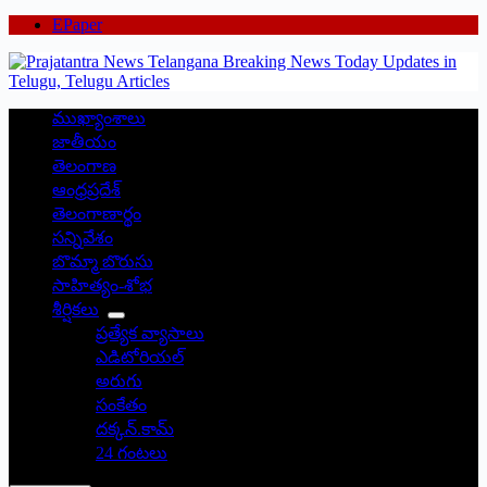
EPaper
ముఖ్యాంశాలు
జాతీయం
తెలంగాణ
ఆంధ్రప్రదేశ్
తెలంగాణార్థం
సన్నివేశం
బొమ్మా బొరుసు
సాహిత్యం-శోభ
శీర్షికలు
ప్రత్యేక వ్యాసాలు
ఎడిటోరియల్
అరుగు
సంకేతం
దక్కన్.కామ్
24 గంటలు