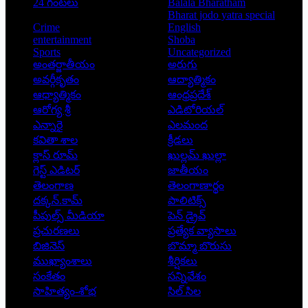
24 గంటలు
Balala Bharatham
Bharat jodo yatra special
Crime
English
entertainment
Shoba
Sports
Uncategorized
అంతర్జాతీయం
అరుగు
అవర్గీకృతం
ఆద్యాత్మికం
ఆధ్యాత్మికం
ఆంధ్రప్రదేశ్
ఆరోగ్య శ్రీ
ఎడిటోరియల్
ఎన్నారై
ఎలమంద
కవితా శాల
క్రీడలు
క్లాస్ రూమ్
ఖుల్లమ్ ఖుల్లా
గెస్ట్ ఎడిటర్
జాతీయం
తెలంగాణ
తెలంగాణార్థం
దక్కన్.కామ్
పాలిటిక్స్
పీపుల్స్ ‌మీడియా
పెన్ డ్రైవ్
ప్రచురణలు
ప్రత్యేక వ్యాసాలు
బిజినెస్
బొమ్మా బొరుసు
ముఖ్యాంశాలు
శీర్షికలు
సంకేతం
సన్నివేశం
సాహిత్యం-శోభ
సిల్ సిల
Copyright © 2026 - Prajatantra