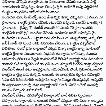
ఫలితాలు వొచ్చిన తర్వాతే మనం సంబురాలు చేసుకుందామని పార్టీ
నాయకులకు చెప్పినట్లు కూడా తెలుస్తున్నది. ఇకపోతే అన్ని ఎగ్జిట్‌పోల్‌
సంస్థలు కాంగ్రెస్‌ను టాప్‌లో చూపించాయి.
ఇండియా టివి, సీఎన్‌ఎక్స్‌ అయితే అన్నిటి కన్నా ఎక్కువగా 63 నుండి 79
స్థానాలను కాంగ్రెస్‌ కైవసం చేసుకుంటుందని చెప్పింది. టుడేస్‌ చాణక్య 71
స్థానాలను, టైమ్స్‌ నౌ`ఈటీజ్‌ అయితే 60 నుండి 70 స్థానాలవరకు
కాంగ్రెస్‌కు రావొచ్చని అంచనా వేసింది. ఇండియా టుడే` యాక్సిస్‌ మై
ఇండియా 60 నుండి 70 స్థానాలను చూపించింది. అన్నిటికన్నా తక్కువగా
జన్‌కీ బాత్‌ 48 నుండి 64కు పరిమితం చేసింది. ఒక వైపు ఎక్సిట్‌పోల్‌
ఫలితాలు, రెండో వైపు రాష్ట్రంలో ఎక్కడ విన్నా కాంగ్రెస్‌ అన్న మాటలతో
కాంగ్రెస్‌ శ్రేణులు సంబురాలకు సిద్దపడుతున్నారు. దానికన్నా ముందు
ఆదివారం ఫలితాలు వెల్లడి కావడంతోనే గెలిచిన అభ్యర్ధులను ముందుగా
కాపాడుకునే కార్యక్రమంలో కాంగ్రెస్‌ ఉంది. మ్యాజిక్‌ ఫిగర్‌కు కాస్తా దగ్గరలో
బిఆర్‌ఎస్‌ ఉంటే తమ అభ్యర్ధులను ఎగురవేసుకుపోయే ప్రమాదముందని
కాంగ్రెస్‌ జాగ్రత్త పడుతున్నది. అందుకు ఈ బాధ్యతను కర్ణాటక డిప్యూటి
సిఎం డికె శివకుమార్‌కు అధిష్టానం అప్పగించినట్లు తెలుస్తున్నది. ఇప్పటికే
గెలుస్తారనుకుంటున్న తమ అభ్యర్ధులతో బిఆర్‌ఎస్‌లో టచ్‌లో ఉందన్న
బాంబు పేల్చాడు శివకుమార్‌.
బిఆర్‌ఎస్‌ నేతలు ఎవరితోనైతే మాట్లాడారో వారే తనకు స్వయంగా
చెప్పారంటున్నారాయన. అందుకే గతంలో ఎన్నడూ లేని విధంగా ఇప్పుడు
క్యాంపు రాజకీయాలకు తెరలేపబోతున్నారు. గెలిచిన అభ్యర్ధులను వెంటనే