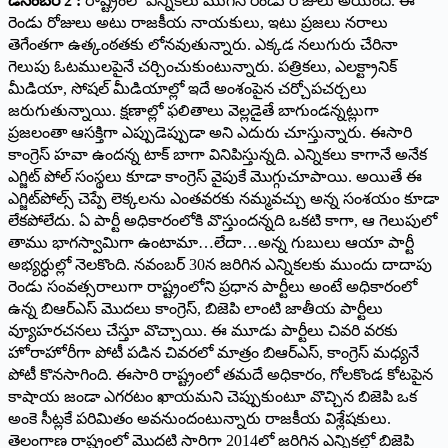
డిసెంబర్‌ 2 :
రాష్ట్రంలో ఎన్నికలు ముగిసి రెండు రోజులు అయింది. ఈ
రెండు రోజులు అటు రాజకీయ నాయకులు, ఇటు ప్రజలు నరాలు
తెగేంతగా ఉత్కంఠతకు లోనవుతున్నారు. ఎక్కడ నలుగురు చేరినా
గెలుపు ఓటములపైనే చర్చించుకుంటున్నారు. పత్రికలు, ఎలక్ట్రానిక్‌
మీడియా, సోషల్‌ మీడియాల్లో ఇదే అంశంపైన చర్చోపచర్చలు
జరుగుతున్నాయి. క్షణాల్లో ఫలితాలు వెల్లడైతే బాగుండన్నట్లుగా
ప్రజలంతా ఆసక్తిగా ఎప్పుడెప్పుడా అని ఎదురు చూస్తున్నారు. ఈసారి
కాంగ్రెస్‌ హవా ఉందన్న టాక్‌ బాగా వినిపిస్తున్నది. ఎన్నికలు కాగానే అనేక
ఎగ్జిట్‌ పోల్‌ సంస్థలు కూడా కాంగ్రెస్‌ వైపుకే మొగ్గుచూపాయి. అయితే ఈ
ఎగ్జిట్‌పోల్స్‌ చెప్పే లెక్కలను ఎంతవరకు నమ్మవచ్చు అన్న సంశయం కూడా
లేకపోలేదు. ఏ పార్టీ అధికారంలోకి వొస్తుందన్నది ఒకటి కాగా, ఆ గెలుపులో
తాము భాగస్వామిగా ఉంటామా…లేదా…అన్న గుబులు ఆయా పార్టీ
అభ్యర్ధుల్లో నెలకొంది. నవంబర్‌ 30న జరిగిన ఎన్నికలకు ముందు దాదాపు
రెండు సంవత్సరాలుగా రాష్ట్రంలోని ప్రధాన పార్టీలు అంటే అధికారంలో
ఉన్న బిఆర్‌ఎస్‌ మొదలు కాంగ్రెస్‌, బిజెపి లాంటి జాతీయ పార్టీలు
వ్యూహరచనలు చేస్తూ వొచ్చాయి. ఈ మూడు పార్టీలు చివరి వరకు
హోరాహోరీగా పోటీ పడిన చివరలో మాత్రం బిఆర్‌ఎస్‌, కాంగ్రెస్‌ మధ్యనే
పోటీ కొనసాగింది. ఈసారి రాష్ట్రంలో తమదే అధికారం, గోలకొండ కోటపైన
కాషాయ జండా ఎగరటం ఖాయమని చెప్పుకుంటూ వొచ్చిన బిజెపి ఒక
అంకె సీట్లకే పరిమితం అవనుందంటున్నారు రాజకీయ విశ్లేషకులు.
తెలంగాణ రాష్ట్రంలో మొదటి సారిగా 2014లో జరిగిన ఎన్నికల్లో బిజెపి