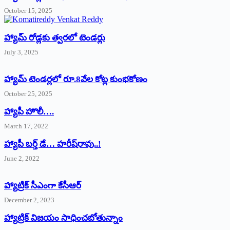
October 15, 2025
హ్యామ్‌ రోడ్లకు త్వరలో టెండర్లు
July 3, 2025
హ్యామ్‌ ‌టెండర్లలో రూ.8వేల కోట్ల కుంభకోణం
October 25, 2025
హ్యాపీ హొలీ….
March 17, 2022
హ్యాపీ బర్త్ ‌డే… హరీష్‌రావు..!
June 2, 2022
హ్యాట్రిక్‌ ‌సీఎంగా కేసీఆర్‌
December 2, 2023
హ్యాట్రిక్‌ విజయం సాధించబోతున్నాం