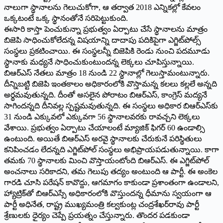
నాలుగా స్థానాలను గెలుచుకోగా, ఆ తర్వాత 2018 ఎన్నికల్లో కేవలం
ఒక్కటంటే ఒక్క స్థానంతోనే సరిపెట్టుకుంది.
ఈసారి కాస్తా పెంచుకున్నా ప్రభుత్వం ఏర్పాటు చేసే స్థానాలను మాత్రం
బిజెపి సాధించుకోలేదన్న విషయాన్ని దాదాపు పదికిపైగా ఎగ్జిట్‌పోల్స్‌
సంస్థలు ప్రకటించాయి. ఈ సంస్థలన్నీ బిజెపికి రెండు నుంచి పదమూడు
స్థానాకు మధ్యనే సాధించుకుంటుందన్న లెక్కలు చూపిస్తున్నాయి.
బిఆర్‌ఎస్‌ నేతలు మాత్రం 18 నుండి 22 స్థానాల్లో గెలుస్తామంటున్నారు.
దీన్నిబట్టి బిజెపి ఇంతకాలం అధికారంలోకి వొస్తామన్న కలలు కల్లలే అన్నది
అర్థమవుతున్నది. దీంతో అసలైన పోరాటం బిఆర్‌ఎస్‌, కాంగ్రెస్‌ మద్యనే
సాగిందన్నది దీనివల్ల స్పష్టమవుతున్నది. ఈ సంస్థలు అధికార బిఆర్‌ఎస్‌కు
31 నుండి ఎక్కువలో ఎక్కువగా 56 స్థానాలవరకు రావచ్చని లెక్కలు
వేశాయి. ప్రభుత్వం ఏర్పాటు చేయాలంటే మ్యాజిక్‌ ఫిగర్‌ 60 ఉండాల్సి
ఉంటుంది. అయితే బిఆర్‌ఎస్‌ అరవై స్థానాలకు చేరుకునే పరిస్థితులు
కనిపించడం లేదన్నది ఎగ్జిట్‌పోల్‌ సంస్థలు అభిప్రాయపడుతున్నాయి. కాగా
తమకు 70 స్థానాలకు మించి వొస్తాయంటోంది బిఆర్‌ఎస్‌. ఈ ఎగ్జిట్‌పోల్‌
అంచనాలు సరికాదని, తమ గెలుపు తద్యం అంటుంది ఆ పార్టీ. ఈ అంకెల
గారడి చూసి పరేషన్‌ కావొద్దు, ఆగమాగం కాకుండా ప్రశాంతంగా ఉండాలని,
హ్యాట్రిక్‌తో బిఆర్‌ఎస్సే అధికారంలోకి వొస్తుందన్న ధీమాను స్వయంగా ఆ
పార్టీ అధినేత, రాష్ట్ర ముఖ్యమంత్రి కల్వకుంట్ల చంద్రశేఖర్‌రావు పార్టీ
శ్రేణులకు ధైర్యం చెప్పే ప్రయత్నం చేస్తున్నారు. తొందర పడకుండా