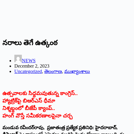
నరాలు తెగే ఉత్కంఠ
NEWS
December 2, 2023
Uncategorized
,
తెలంగాణ
,
ముఖ్యాంశాలు
ఉత్సవాలకు సిద్దమవుతున్న కాంగ్రెస్‌..
హ్యాట్రిక్‌పై బిఆర్‌ఎస్‌ ధీమా
నిశ్శబ్దంలో బీజేపీ క్యాంప్‌..
హంగ్‌ వొస్తే సమీకరణాలపైనా చర్చ
మండువ రవీందర్‌రావు, ప్రజాతంత్ర ప్రత్యేక ప్రతినిధి: హైదరాబాద్‌,