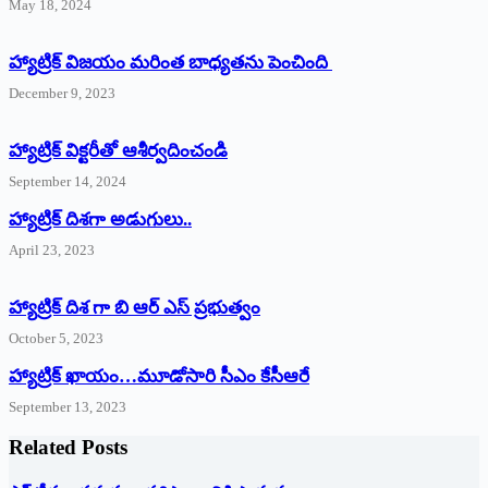
May 18, 2024
హ్యాట్రిక్ విజయం మరింత బాధ్యతను పెంచింది
December 9, 2023
హ్యాట్రిక్‌ ‌విక్టరీతో ఆశీర్వదించండి
September 14, 2024
‌హ్యాట్రిక్‌ ‌దిశగా అడుగులు..
April 23, 2023
హ్యాట్రిక్ దిశ గా బి ఆర్ ఎస్ ప్రభుత్వం
October 5, 2023
హ్యాట్రిక్‌ ‌ఖాయం…మూడోసారి సీఎం కేసీఆరే
September 13, 2023
Related Posts