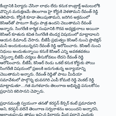
కేంద్రానికి పిర్యాదు చేసినా లాభం లేదు కనుక కాంట్రాక్ట్ అమలులోకి
వొచ్చిన మరుక్షణమే తెలంగాణ హై కోర్టుకి వెళతామని రేవంత్‌ ‌రెడ్డి
తెలిపారు. కోర్టుకి కూడా తెలుపుతామని, జరిగిన అక్రమంలో
కెసిఆర్‌తో పాటుగా కేంద్రం పాత్ర ఉందని చెబుతామని రేవంత్‌
అన్నారు. సింగరేణి కార్మిక సంఘానికి గౌరవ అధ్యక్షురాలు అయినా
కెసిఆర్‌ ‌కూతురు కవిత సింగరేణి టెండర్ల విషయంలో మాట్లాడాలని
ఆయన డిమాండ్‌ ‌చేసారు. బీజేపీ ప్రభుత్వం కెసిఆర్‌ ‌నుంచి ప్రొటెక్షన్‌
‌మనీ అందుకుంటున్నదని రేవంత్‌ ‌రెడ్డి ఆరోపించారు. కెసిఆర్‌ ‌నుంచి
నిధులు అందుతున్నాయి కనుకే కెసిఆర్‌ ఎన్ని అవకతవకలు
చేస్తున్నా బీజేపీ చర్యలు తీసుకోవటం లేదని రేవంత్‌ ‌రెడ్డి
ఆరోపించారు. బీజేపీ, కెసిఆర్‌ ‌రెండు ఒకటే కనుక కోర్టుకు పోయి
సింగరేణి విషయంలో ప్రజలకి జరుగుతున్న అన్యాయాన్ని
చెబుతామని అన్నారు. రేవంత్‌ ‌రెడ్డితో పాటు మీడియా
సమావేశంలో పాల్గొన్న భువనగిరి ఎంపీ కోమటి రెడ్డి వెంకట్‌ ‌రెడ్డి
మాట్లాడుతూ…గత మగళవారం తెలంగాణ అభివృద్ధి పనులకోసం
ప్రధానిని కలిసానని చెప్పారు.
ప్రధానమంత్రి స్వయంగా తనతో కరప్షన్‌ ‌కేన్సర్‌ ‌కంటే ప్రమాదకారి
అని, కరప్షన్‌ ‌వలెనే తెలంగాణ సర్వనాశనం అయిందని అన్నారని,
అలాంటప్పుడు తాము ఇచ్చిన పిర్యాదు మీద ప్రధానై ఎందుకు