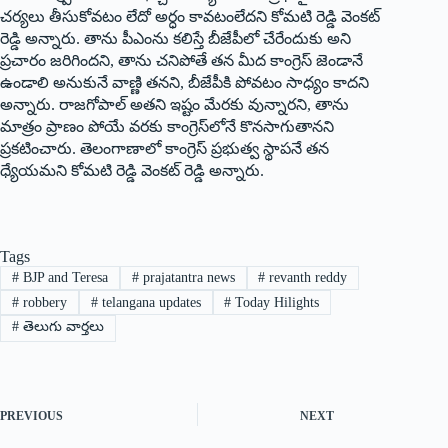
చర్యలు తీసుకోవటం లేదో అర్ధం కావటంలేదని కోమటి రెడ్డి వెంకట్‌
‌రెడ్డి అన్నారు. తాను పీఎంను కలిస్తే బీజేపీలో చేరేందుకు అని
ప్రచారం జరిగిందని, తాను చనిపోతే తన మీద కాంగ్రెస్‌ ‌జెండానే
ఉండాలి అనుకునే వాణ్ణి తనని, బీజేపీకి పోవటం సాధ్యం కాదని
అన్నారు. రాజగోపాల్‌ అతని ఇష్టం మేరకు వున్నారని, తాను
మాత్రం ప్రాణం పోయే వరకు కాంగ్రెస్‌లోనే కొనసాగుతానని
ప్రకటించారు. తెలంగాణాలో కాంగ్రెస్‌ ‌ప్రభుత్వ స్థాపనే తన
ధ్యేయమని కోమటి రెడ్డి వెంకట్‌ ‌రెడ్డి అన్నారు.
Tags
#
BJP and Teresa
#
prajatantra news
#
revanth reddy
#
robbery
#
telangana updates
#
Today Hilights
#
తెలుగు వార్తలు
PREVIOUS
NEXT