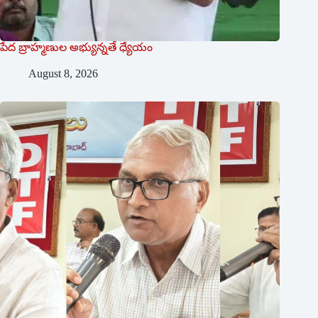
పేద బ్రాహ్మణుల అభ్యున్నతే ధ్యేయం
August 8, 2026