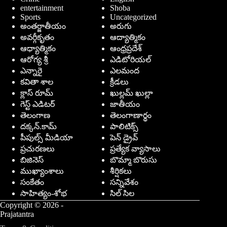
entertainment
Shoba
Sports
Uncategorized
అంతర్జాతీయం
అరుగు
అవర్గీకృతం
ఆద్యాత్మికం
ఆధ్యాత్మికం
ఆంధ్రప్రదేశ్
ఆరోగ్య శ్రీ
ఎడిటోరియల్
ఎన్నారై
ఎలమంద
కవితా శాల
క్రీడలు
క్లాస్ రూమ్
ఖుల్లమ్ ఖుల్లా
గెస్ట్ ఎడిటర్
జాతీయం
తెలంగాణ
తెలంగాణార్థం
దక్కన్.కామ్
పాలిటిక్స్
పీపుల్స్ ‌మీడియా
పెన్ డ్రైవ్
ప్రచురణలు
ప్రత్యేక వ్యాసాలు
బిజినెస్
బొమ్మా బొరుసు
ముఖ్యాంశాలు
శీర్షికలు
సంకేతం
సన్నివేశం
సాహిత్యం-శోభ
సిల్ సిల
Copyright © 2026 -
Prajatantra