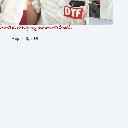
మూడేళ్లు గ‌డుస్తున్నా అమ‌లుకాని పీఆర్‌సీ
August 8, 2026