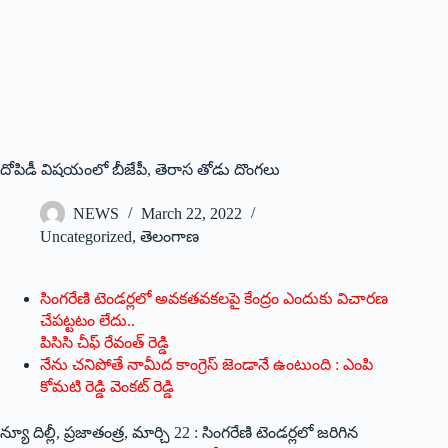
దోపిడీ విషయంలో బీజేపీ, తెరాస తోడు దొంగలు
NEWS
March 22, 2022
Uncategorized
,
తెలంగాణ
సింగరేణి టెండర్లలో అవకతవకలపై కేంద్రం ఎందుకు విచారణ
చేపట్టటం లేదు..
పిసిసి చీఫ్‌ ‌రేవంత్‌ ‌రెడ్డి
నేను చనిపోతే నామీద కాంగ్రెస్‌ ‌జెండానే ఉంటుంది : ఎంపి
కోమటి రెడ్డి వెంకట్‌ ‌రెడ్డి
న్యూ దిల్లీ, ప్రజాతంత్ర, మార్చి 22 : సింగరేణి టెండర్లలో జరిగిన