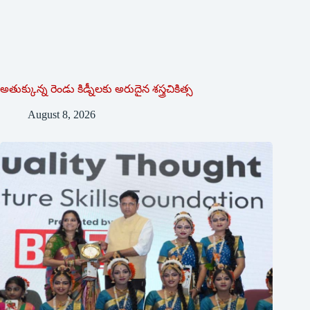
అతుక్కున్న రెండు కిడ్నీలకు అరుదైన శస్త్రచికిత్స
August 8, 2026