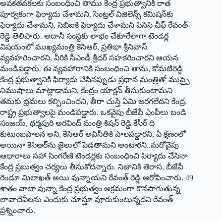
అవకతవకలకు సంబంధించి తాము కేంద్ర ప్రభుత్వానికి రాత
పూర్వకంగా ఫిర్యాదు చేశామని, సెంట్రల్‌ ‌విజిలెన్స్ ‌కమిషన్‌కు
ఫిర్యాదు చేశామని, సిబిఐకి ఫిర్యాదు చేశామని పిసిసి చీఫ్‌ ‌రేవంత్‌
‌రెడ్డి తెలిపారు. అదానీ సంస్థకు లాభం చేకూరేలాగా టెండర్ల
విషయంలో ముఖ్యమంత్రి కెసిఆర్‌, ‌ప్రతిభా శ్రీనివాస్‌
‌వ్యవహరించారని, వీరికి సీఎండీ శ్రీధర్‌ ‌సహకరించారని ఆయన
మండిపడ్డారు. ఈ వ్యవహారానికి సంబంధించి తాను, కోమటిరెడ్డి
కేంద్ర ప్రభుత్వానికి ఫిర్యాదు చేసినప్పుడు ప్రధాన మంత్రితో ముప్పై
నిముషాలు మాట్లాడామని, కేంద్రం యాక్షన్‌ ‌తీసుకుంటామని
తమకు భ్రమలు కల్పించిందని, తీరా చుస్తే ఏమి జరగలేదని కేంద్ర,
రాష్ట్ర ప్రభుత్వాలపై మండిపడ్డారు. ఒకవైపు బీజేపీ ఎంపీలు బండి
సంజయ్‌, ‌ధర్మపురి అరవింద్‌ ‌మంత్రి కిషన్‌ ‌రెడ్డి కేసీర్‌ ‌ది
కుటుంబపాలన అని, కెసిఆర్‌ అవినీతికి పాలపడ్డారని, ఏ క్షణంలో
అయినా కెసిఆర్‌ను జైలులో పెడతామని అంటారని..మరోవైపు
ఆధారాలు సహా సింగరేణి టెండర్లకు సంబంధించి పిర్యాదు చేసినా
కేంద్ర ప్రబుత్వం చర్యలు తీసుకోదన్నారు. నిజానికి తెరాస, బీజేపీ
రెండూ మిలాఖత్‌ అయి వున్నాయని రేవంత్‌ ‌రెడ్డి ఆరోపించారు. 49
శాతం వాటా వున్నా కేంద్ర ప్రభుత్వం అక్రమంగా కొనసాగుతున్న
లావాదేవీలను ఎందుకు చూస్తూ వూరుకుంటున్నదని రేవంత్‌
‌ప్రశ్నించారు.