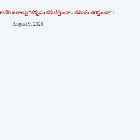
కావేరి జలాలపై “కన్నడం కరుణిస్తుందా.. తమిళం తెగిస్తుందా”?
August 9, 2026