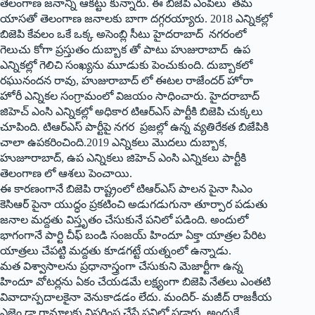
తెలంగాణ జనాన్ని ఆకట్టు కున్నారు. ఈ బిజెపి ఎంపీలు తమ
యాసతో తెలంగాణ జనాలకు బాగా దగ్గరయ్యారు. 2018 ఎన్నికల్లో
బిజెపి కేవలం ఒకే ఒక్క అసెంబ్లి సీటు హైదరాబాద్‌ ‌నగరంలో
గెలుచు కోగా ప్రస్తుతం దుబ్బాక తో పాటు హుజురాబాద్‌ ఉప
ఎన్నికల్లో గెలిచి సంఖ్యను మూడుకు పెంచుకుంది. దుబ్బాకలో
రఘునందన రావు, హుజురాబాద్‌ ‌లో ఈటల రాజేందర్‌ ‌హోరా
హోరీ ఎన్నికల సంగ్రామంలో విజయం సాధించారు. హైదరాబాద్‌
‌జిహెచ్‌ ఎం‌సి ఎన్నికల్లో అధికార టిఆర్‌ఎస్‌ ‌పార్టీకి బిజెపి చుక్కలు
చూపింది. టిఆర్‌ఎస్‌ ‌పార్టీపై నగర ప్రజల్లో ఉన్న వ్యతిరేకత బిజేపికి
చాలా ఉపకరించింది.2019 ఎన్నికలు మొదలు దుబ్బాక,
హుజూరాబాద్‌, ఉప ఎన్నికలు జిహెచ్‌ ఎం‌సి ఎన్నికలు పార్టీకి
తెలంగాణ లో ఆశలు పెంచాయి.
ఈ కారణంగానే బిజెపి రాష్ట్రంలో టిఆర్‌ఎస్‌ ‌పాలన పైనా సిఎం
కెసిఆర్‌ ‌పైనా యుద్ధం ప్రకటించి అడుగడుగునా తూర్పార పడుతు
జనాల మద్దతు విస్తృతం చేసుకునే పనిలో పడింది. అందులో
భాగంగానే పార్టి చీఫ్‌ ‌బండి సంజయ్‌ ‌హిందూ ఏక్తా యాత్రల పేరిట
యాత్రలు చేపట్టి మద్దతు కూడగట్టే యత్నంలో ఉన్నాడు.
మత విశ్వాసాలను ప్రధానాస్త్రంగా చేసుకుని మెజార్టీగా ఉన్న
హిందూ వోటర్లను ఏకం చేయడమే లక్ష్యంగా బిజెపి నేతలు ఎంతటి
వివాదాస్పదాలకైనా వెనుకాడడం లేదు. మందిర్‌- ‌మజీద్‌ ‌రాజకీయ
ఎజెం డా గ్రామాలకు విస్తరింప చేసే పనిలో పడ్డారు. అందుకే