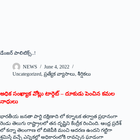
డేంజర్‌ ‌పాలిటిక్స్..!
NEWS
June 4, 2022
Uncategorized
,
ప్రత్యేక వ్యాసాలు
,
శీర్షికలు
అధిక సంఖ్యాక వోట్లు టార్గెట్‌ – ‌దూకుడు పెంచిన కమల
నాధులు
భారతీయ జనతా పార్టి దక్షిణాది లో కర్నాటక తర్వాత ప్రధానంగా
రెండు తెలుగు రాష్ట్రాలలో తన దృష్టిని కేంద్రీక రించింది. ఆంధ్ర ప్రదేశ్‌
‌లో కన్నా తెలంగాణ లో బిజెపీకి మంచి ఆదరణ ఉందని గట్టిగా
శ్రమిస్తే వచ్చే ఎన్నికల్లో అధికారంలోకి రావచ్చిన ఘాడంగా