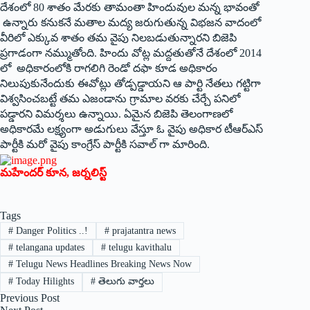
దేశంలో 80 శాతం మేరకు తామంతా హిందువుల మన్న భావంతో
ఉన్నారు కనుకనే మతాల మద్య జరుగుతున్న విభజన వాదంలో
వీరిలో ఎక్కువ శాతం తమ వైపు నిలబడుతున్నారని బిజెపి
ప్రగాడంగా నమ్ముతోంది. హిందు వోట్ల మద్దతుతోనే దేశంలో 2014
లో అధికారంలోకి రాగలిగి రెండో దఫా కూడ అధికారం
నిలుపుకునేందుకు ఈవోట్లు తోడ్పడ్డాయని ఆ పార్టి నేతలు గట్టిగా
విశ్వసించబట్టే తమ ఎజండాను గ్రామాల వరకు చేర్చే పనిలో
పడ్డారని విమర్శలు ఉన్నాయి. ఏమైన బిజెపి తెలంగాణలో
అధికారమే లక్ష్యంగా అడుగులు వేస్తూ ఓ వైపు అధికార టీఆర్‌ఎస్‌
‌పార్టీకి మరో వైపు కాంగ్రేస్‌ ‌పార్టీకి సవాల్‌ ‌గా మారింది.
మహేందర్‌ ‌కూన, జర్నలిస్ట్
Tags
#
Danger‌ Politics ..!
#
prajatantra news
#
telangana updates
#
telugu kavithalu
#
Telugu News Headlines Breaking News Now
#
Today Hilights
#
తెలుగు వార్తలు
Previous
Post