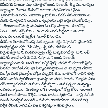
కరీంనగర్‌ ‌హిందూ ఏక్తా యాత్రలో బండి సంజయ్‌ ‌తీవ్ర వివాదాస్పద
వ్యాఖ్యలు చేశాడు. దేశంలో తాజాగా చర్చనీయాంశ మైన
జ్ఞానవాపి ఆలయం వివాదాన్ని గ్రామాల వరకు తీసుకురావాలని
బిజెపి చూస్తోందని ఆయన వ్యాఖ్యలను బట్టి అర్దం చేసుకోవచ్చు .
‘‘ తెలంగాణలోనున్న మసీదులను తవ్వి చూద్దాం.. శవాలొస్తే
మీవి… శివం వస్తే మావి’. అందుకు మీరు సిద్ధమా?’ అంటూ
ఎంఐఎం అధినేత ఓవైసీకి సవాల్‌ ‌విసిరాడు.
బీజేపీ అధికారంలోకి వస్తే మదర్సాలను రద్దు చేస్తామని, మైనారిటీ
రిజర్వేషన్లను రద్దు చేసి ఎస్సీ,ఎస్టీ, బీసీ, ఈబీసీలకు
వర్తింపజేస్తామని, మతమార్పిళ్లు చేస్తే మక్కెలిరగదీస్తా మని, లవ్‌
‌జిహాదీ అంటే లాఠీ రుచిచూపిస్తా మని బండి సంజయ్‌
‌వ్యాఖ్యానించారు. అంతే కాక కశ్మీర్‌ ‌ఫైల్స్ ‌తరహాలో రజాకార్‌ ‌ఫైల్స్
‌సినిమా రాబోతోందని ఇక సిన్మాచూపిస్తామంటూ హెచ్చరిక చేసారు.
ముస్లీం మత మైనార్టీల వోట్లు ఎప్పటికి తమ ఖాతాలోకి రావని తెల్సే
బిజెపి వారికి వ్యతిరేకంగా గ్రామస్థాయి వరకు హిందు వోటర్లను ఏకం
చేసే కార్యాచరణను అమలు చేస్తున్నదా ? అనే ప్రశ్నలు ఉత్పన్నం
అవుతున్నాయి. గణతంత్ర లౌకిక రాజ్యంలో వోట్ల కోసం ఇలాంటి
మత రాజకీయాలు కొత్తేమి కాదు. రామజన్మభూమి – బాబ్రి మసీదు
నుండి మొదలైన మందిర్‌ – ‌మసీదు రాజకీయాలు దేశంలో గల్లి
గల్లీకి తీసుకురావడమే బిజెపి కర్తవ్యంగా కనిపిస్తోంది.