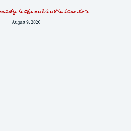
ఆయకట్టు సుభిక్షం: జల సిరుల కోసం వరుణ యాగం
August 9, 2026