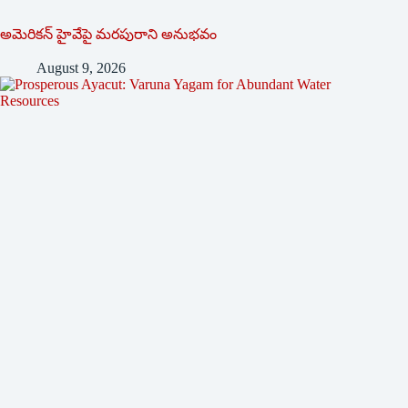
అమెరికన్ హైవేపై మ‌ర‌పురాని అనుభ‌వం
August 9, 2026