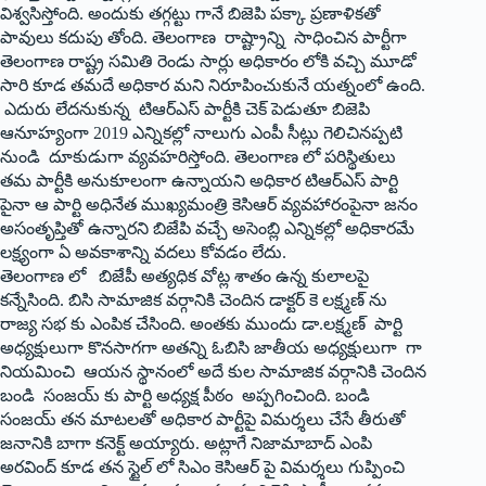
విశ్వసిస్తోంది. అందుకు తగ్గట్టు గానే బిజెపి పక్కా ప్రణాళికతో
పావులు కదుపు తోంది. తెలంగాణ రాష్ట్రాన్ని సాధించిన పార్టీగా
తెలంగాణ రాష్ట్ర సమితి రెండు సార్లు అధికారం లోకి వచ్చి మూడో
సారి కూడ తమదే అధికార మని నిరూపించుకునే యత్నంలో ఉంది.
ఎదురు లేదనుకున్న టిఆర్‌ఎస్‌ ‌పార్టీకి చెక్‌ ‌పెడుతూ బిజెపి
ఆనూహ్యంగా 2019 ఎన్నికల్లో నాలుగు ఎంపీ సీట్లు గెలిచినప్పటి
నుండి దూకుడుగా వ్యవహరిస్తోంది. తెలంగాణ లో పరిస్థితులు
తమ పార్టీకి అనుకూలంగా ఉన్నాయని అధికార టిఆర్‌ఎస్‌ ‌పార్టి
పైనా ఆ పార్టి అధినేత ముఖ్యమంత్రి కెసిఆర్‌ ‌వ్యవహారంపైనా జనం
అసంతృప్తితో ఉన్నారని బిజేపి వచ్చే అసెంబ్లి ఎన్నికల్లో అధికారమే
లక్ష్యంగా ఏ అవకాశాన్ని వదలు కోవడం లేదు.
తెలంగాణ లో బిజేపీ అత్యధిక వోట్ల శాతం ఉన్న కులాలపై
కన్నేసింది. బిసి సామాజిక వర్గానికి చెందిన డాక్టర్‌ ‌కె లక్ష్మణ్‌ ‌ను
రాజ్య సభ కు ఎంపిక చేసింది. అంతకు ముందు డా.లక్ష్మణ్‌ ‌పార్టి
అధ్యక్షులుగా కొనసాగగా అతన్ని ఓబిసి జాతీయ అధ్యక్షులుగా గా
నియమించి ఆయన స్థానంలో అదే కుల సామాజిక వర్గానికి చెందిన
బండి సంజయ్‌ ‌కు పార్టి అధ్యక్ష పీఠం అప్పగించింది. బండి
సంజయ్‌ ‌తన మాటలతో అధికార పార్టీపై విమర్శలు చేసే తీరుతో
జనానికి బాగా కనెక్ట్ అయ్యారు. అట్లాగే నిజామాబాద్‌ ఎం‌పి
అరవింద్‌ ‌కూడ తన స్టైల్‌ ‌లో సిఎం కెసిఆర్‌ ‌పై విమర్శలు గుప్పించి