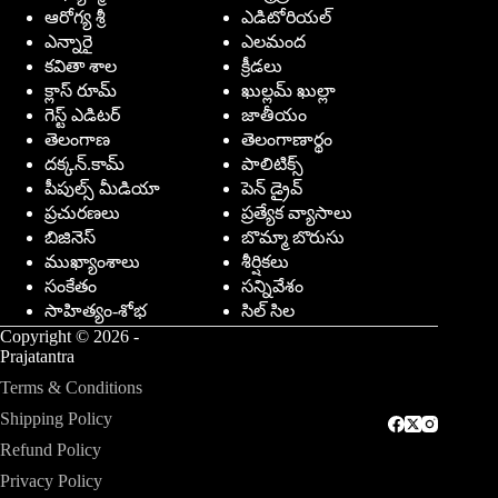
ఆరోగ్య శ్రీ
ఎడిటోరియల్
ఎన్నారై
ఎలమంద
కవితా శాల
క్రీడలు
క్లాస్ రూమ్
ఖుల్లమ్ ఖుల్లా
గెస్ట్ ఎడిటర్
జాతీయం
తెలంగాణ
తెలంగాణార్థం
దక్కన్.కామ్
పాలిటిక్స్
పీపుల్స్ ‌మీడియా
పెన్ డ్రైవ్
ప్రచురణలు
ప్రత్యేక వ్యాసాలు
బిజినెస్
బొమ్మా బొరుసు
ముఖ్యాంశాలు
శీర్షికలు
సంకేతం
సన్నివేశం
సాహిత్యం-శోభ
సిల్ సిల
Copyright © 2026 -
Prajatantra
Terms & Conditions
Shipping Policy
Refund Policy
Privacy Policy