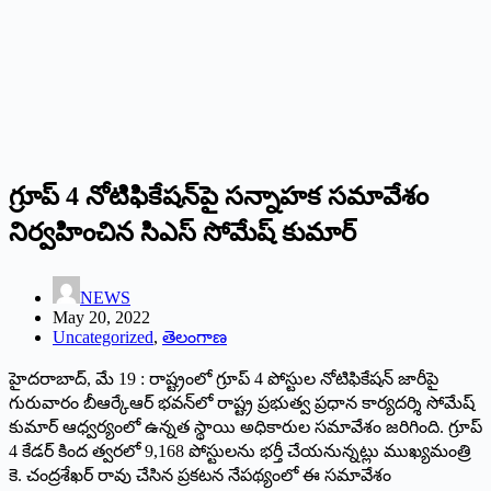
‌గ్రూప్‌ 4 ‌నోటిఫికేషన్‌పై సన్నాహక సమావేశం
నిర్వహించిన సిఎస్‌ ‌సోమేష్‌ ‌కుమార్‌
NEWS
May 20, 2022
Uncategorized
,
తెలంగాణ
‌హైదరాబాద్‌, ‌మే 19 : రాష్ట్రంలో గ్రూప్‌ 4 ‌పోస్టుల నోటిఫికేషన్‌ ‌జారీపై
గురువారం బీఆర్కేఆర్‌ ‌భవన్‌లో రాష్ట్ర ప్రభుత్వ ప్రధాన కార్యదర్శి సోమేష్‌
‌కుమార్‌ ఆధ్వర్యంలో ఉన్నత స్థాయి అధికారుల సమావేశం జరిగింది. గ్రూప్‌
4 ‌కేడర్‌ ‌కింద త్వరలో 9,168 పోస్టులను భర్తీ చేయనున్నట్లు ముఖ్యమంత్రి
కె. చంద్రశేఖర్‌ ‌రావు చేసిన ప్రకటన నేపథ్యంలో ఈ సమావేశం