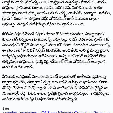
నిర్వహించారు. ప్రభుత్వం 2018 రాష్ట్రపతి ఉత్తర్వుల ప్రకారం 95 శాతం
పోస్టులు స్థానికులకే కేటాయించడం జరిగిందని, మిగిలిన ఐదు శాతం
కూడా స్థానికులకే దక్కుతాయని ఈ సందర్భంగా సిఎస్‌. అన్నారు. ఇటీవల,
గ్రూప్‌ 1 ‌కింద 503 పోస్టుల భర్తీకి నోటిఫికేషన్‌ ‌జారీ చేయడం ద్వారా
ప్రభుత్వం ఉద్యోగ నోటిఫికేషన్ల పక్రియను ప్రారంభించింది.
పోలీసు రిక్రూట్‌మెంట్‌ ‌పక్రియ కూడా కొనసాగుతుండగా, విద్యాశాఖకు
కూడా టెట్‌ ‌నిర్వహణకు క్లియరెన్స్ ఇచ్చినట్లు సిఎస్‌ ‌తెలిపారు. గ్రూప్‌ 4 ‌కు
సంబంధించి రోస్టర్‌ ‌పాయింట్ల వివరాలతో పాటు సంబంధిత సమాచారాన్ని
ఈ నెల 29లోగా పబ్లిక్‌ ‌సర్వీస్‌ ‌కమిషన్‌కు అందజేయాలని ప్రభుత్వ ప్రధాన
కార్యదర్శి అధికారులను ఆదేశించారు. అన్ని జూనియర్‌ అసిస్టెంట్‌ ‌లేదా
తత్సమాన పోస్టులను డైరెక్ట్ ‌రిక్రూట్‌మెంట్‌ ‌కోసం నోటిఫికేషన్‌ ఇవ్వాలని
ఆయన ఆదేశించారు.
సీనియర్‌ అసిస్టెంట్‌, ‌సూపరింటెండెంట్‌ ‌క్యాడర్‌లలో ఖాళీలను ప్రమోషన్ల
ద్వారా భర్తీ చేసి, తద్వారా ఏర్పడ్డ జూనియర్‌ అసిస్టెంట్‌ ‌ఖాళీలను కూడా
నోటిఫై చేయాలని పేర్కొన్నారు. ఈ సమావేశానికి టిఎస్‌పిఎస్‌సి ఛైర్మెన్‌ ‌డా.
బి. జనార్దన్‌ ‌రెడ్డి, వివధ శాఖల ప్రత్యేక ప్రధాన కార్యదర్శులు, కార్యదర్శులు
మరియు ఇతర ఉన్నత అధికారులు హాజరయ్యారు.
Tags
#
conducts preparatory
#
CS Somesh kumar
#
Group4 ‌notification in