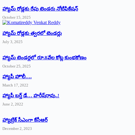
హ్యామ్‌ రోడ్లకు రేపు టెండరు నోటిఫికేషన్‌
October 15, 2025
హ్యామ్‌ రోడ్లకు త్వరలో టెండర్లు
July 3, 2025
హ్యామ్‌ ‌టెండర్లలో రూ.8వేల కోట్ల కుంభకోణం
October 25, 2025
హ్యాపీ హొలీ….
March 17, 2022
హ్యాపీ బర్త్ ‌డే… హరీష్‌రావు..!
June 2, 2022
హ్యాట్రిక్‌ ‌సీఎంగా కేసీఆర్‌
December 2, 2023