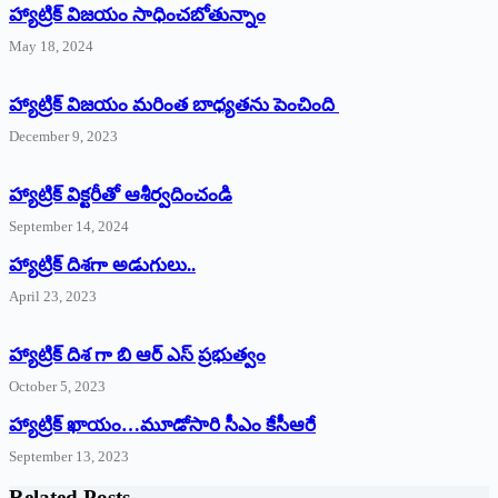
హ్యాట్రిక్‌ విజయం సాధించబోతున్నాం
May 18, 2024
హ్యాట్రిక్ విజయం మరింత బాధ్యతను పెంచింది
December 9, 2023
హ్యాట్రిక్‌ ‌విక్టరీతో ఆశీర్వదించండి
September 14, 2024
‌హ్యాట్రిక్‌ ‌దిశగా అడుగులు..
April 23, 2023
హ్యాట్రిక్ దిశ గా బి ఆర్ ఎస్ ప్రభుత్వం
October 5, 2023
హ్యాట్రిక్‌ ‌ఖాయం…మూడోసారి సీఎం కేసీఆరే
September 13, 2023
Related Posts