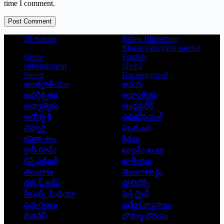
time I comment.
Post Comment
24 గంటలు
Balala Bharatham
Bharat jodo yatra special
Crime
English
entertainment
Shoba
Sports
Uncategorized
అంతర్జాతీయం
అరుగు
అవర్గీకృతం
ఆద్యాత్మికం
ఆధ్యాత్మికం
ఆంధ్రప్రదేశ్
ఆరోగ్య శ్రీ
ఎడిటోరియల్
ఎన్నారై
ఎలమంద
కవితా శాల
క్రీడలు
క్లాస్ రూమ్
ఖుల్లమ్ ఖుల్లా
గెస్ట్ ఎడిటర్
జాతీయం
తెలంగాణ
తెలంగాణార్థం
దక్కన్.కామ్
పాలిటిక్స్
పీపుల్స్ ‌మీడియా
పెన్ డ్రైవ్
ప్రచురణలు
ప్రత్యేక వ్యాసాలు
బిజినెస్
బొమ్మా బొరుసు