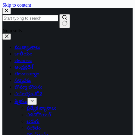
Skip to content
No results
ముఖ్యాంశాలు
జాతీయం
తెలంగాణ
ఆంధ్రప్రదేశ్
తెలంగాణార్థం
సన్నివేశం
బొమ్మా బొరుసు
సాహిత్యం-శోభ
శీర్షికలు
ప్రత్యేక వ్యాసాలు
ఎడిటోరియల్
అరుగు
సంకేతం
దక్కన్.కామ్