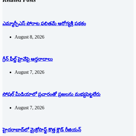
ఎమ్మార్పీఎస్ పోరాట ఫలితమే ఆరోగ్యశ్రీ పథకం
August 8, 2026
గ్రీన్ ఫీల్డ్ హైవేపై ఆర్తనాదాలు
August 7, 2026
సోషల్‌ ‌మీడియాలో ప్రచారంతో ప్రజలను మభ్యపెట్టలేరు
August 7, 2026
హైదరాబాద్‌లో మైక్రోసాఫ్ట్ ‌కొత్త క్లౌడ్‌ ‌రీజియన్‌