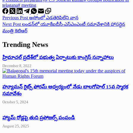
telagana
#
meeting
Previous
Post
అసోంలో ఎడతెరిపిలేని వాన
Next
Post
లండన్‌లో యూకేఐబీసీ-ఎస్‌ఎంఎం‌టీ సమావేశానికి హాసరైన
మంత్రి కెటిఆర్‌
Trending News
‌హ్రిమాచల్‌ ‌ప్రదేశ్‌లో పభుత్వ ఏర్పాటుకు కాంగ్రెస్‌ ‌సన్నాహాలు
December 8, 2022
హ్యూమన్‌ రైట్స్‌ ఫోరమ్‌ ఆధ్వర్యంలో నేడు బాలగోపాల్‌ 15వ స్మారక
సమావేశం
October 5, 2024
హ్యామ్‌ రోడ్లపై తుది ప్రపోజల్స్‌ పంపండి
August 25, 2025