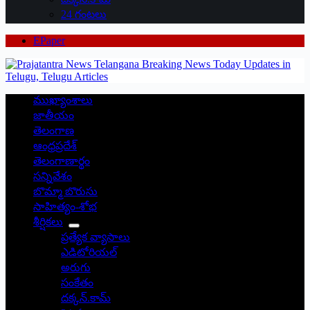
24 గంటలు
EPaper
ముఖ్యాంశాలు
జాతీయం
తెలంగాణ
ఆంధ్రప్రదేశ్
తెలంగాణార్థం
సన్నివేశం
బొమ్మా బొరుసు
సాహిత్యం-శోభ
శీర్షికలు
ప్రత్యేక వ్యాసాలు
ఎడిటోరియల్
అరుగు
సంకేతం
దక్కన్.కామ్