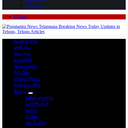
24 గంటలు
EPaper
ముఖ్యాంశాలు
జాతీయం
తెలంగాణ
ఆంధ్రప్రదేశ్
తెలంగాణార్థం
సన్నివేశం
బొమ్మా బొరుసు
సాహిత్యం-శోభ
శీర్షికలు
ప్రత్యేక వ్యాసాలు
ఎడిటోరియల్
అరుగు
సంకేతం
దక్కన్.కామ్