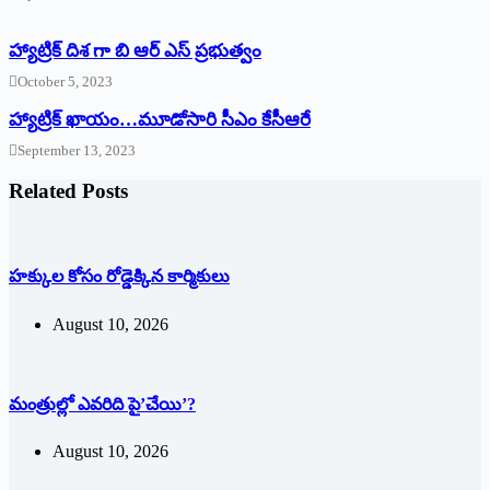
హ్యాట్రిక్ దిశ గా బి ఆర్ ఎస్ ప్రభుత్వం
October 5, 2023
హ్యాట్రిక్‌ ‌ఖాయం…మూడోసారి సీఎం కేసీఆరే
September 13, 2023
Related Posts
హక్కుల కోసం రోడ్డెక్కిన కార్మికులు
August 10, 2026
మంత్రుల్లో ఎవరిది పై’చేయి’?
August 10, 2026