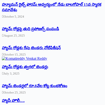
హ్యూమన్‌ రైట్స్‌ ఫోరమ్‌ ఆధ్వర్యంలో నేడు బాలగోపాల్‌ 15వ స్మారక
సమావేశం
October 5, 2024
హ్యామ్‌ రోడ్లపై తుది ప్రపోజల్స్‌ పంపండి
August 25, 2025
హ్యామ్‌ రోడ్లకు రేపు టెండరు నోటిఫికేషన్‌
October 15, 2025
హ్యామ్‌ రోడ్లకు త్వరలో టెండర్లు
July 3, 2025
హ్యామ్‌ ‌టెండర్లలో రూ.8వేల కోట్ల కుంభకోణం
October 25, 2025
హ్యాపీ హొలీ….