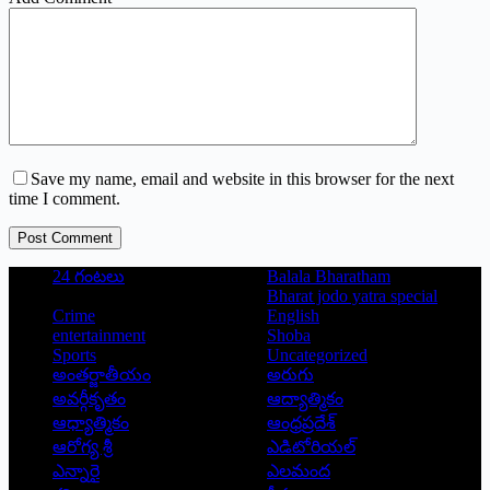
Save my name, email and website in this browser for the next
time I comment.
Post Comment
24 గంటలు
Balala Bharatham
Bharat jodo yatra special
Crime
English
entertainment
Shoba
Sports
Uncategorized
అంతర్జాతీయం
అరుగు
అవర్గీకృతం
ఆద్యాత్మికం
ఆధ్యాత్మికం
ఆంధ్రప్రదేశ్
ఆరోగ్య శ్రీ
ఎడిటోరియల్
ఎన్నారై
ఎలమంద