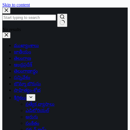
Skip to content
No results
ముఖ్యాంశాలు
జాతీయం
తెలంగాణ
ఆంధ్రప్రదేశ్
తెలంగాణార్థం
సన్నివేశం
బొమ్మా బొరుసు
సాహిత్యం-శోభ
శీర్షికలు
ప్రత్యేక వ్యాసాలు
ఎడిటోరియల్
అరుగు
సంకేతం
దక్కన్.కామ్