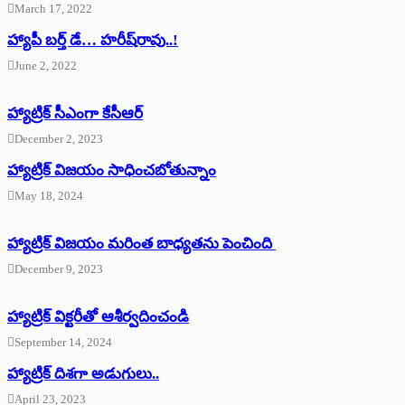
March 17, 2022
హ్యాపీ బర్త్ ‌డే… హరీష్‌రావు..!
June 2, 2022
హ్యాట్రిక్‌ ‌సీఎంగా కేసీఆర్‌
December 2, 2023
హ్యాట్రిక్‌ విజయం సాధించబోతున్నాం
May 18, 2024
హ్యాట్రిక్ విజయం మరింత బాధ్యతను పెంచింది
December 9, 2023
హ్యాట్రిక్‌ ‌విక్టరీతో ఆశీర్వదించండి
September 14, 2024
‌హ్యాట్రిక్‌ ‌దిశగా అడుగులు..
April 23, 2023