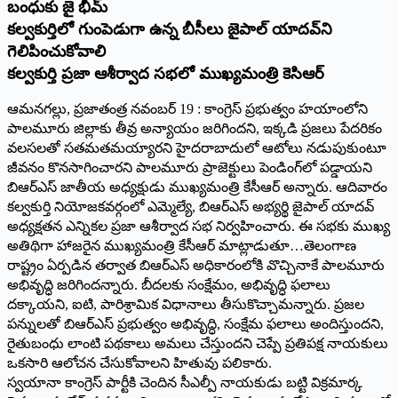
బంధుకు జై భీమ్‌
‌కల్వకుర్తిలో గుంపెడుగా ఉన్న బీసీలు జైపాల్‌ ‌యాదవ్‌ని
గెలిపించుకోవాలి
కల్వకుర్తి ప్రజా ఆశీర్వాద సభలో ముఖ్యమంత్రి కెసిఆర్‌
ఆమనగల్లు, ప్రజాతంత్ర నవంబర్‌ 19 : ‌కాంగ్రెస్‌ ‌ప్రభుత్వం హయాంలోని
పాలమూరు జిల్లాకు తీవ్ర అన్యాయం జరిగిందని, ఇక్కడి ప్రజలు పేదరికం
వలసలతో సతమతమయ్యారని హైదరాబాదులో ఆటోలు నడుపుకుంటూ
జీవనం కొనసాగించారని పాలమూరు ప్రాజెక్టులు పెండింగ్‌లో పడ్డాయని
బిఆర్‌ఎస్‌ ‌జాతీయ అధ్యక్షుడు ముఖ్యమంత్రి కేసీఆర్‌ అన్నారు. ఆదివారం
కల్వకుర్తి నియోజకవర్గంలో ఎమ్మెల్యే, బిఆర్‌ఎస్‌ అభ్యర్థి జైపాల్‌ ‌యాదవ్‌
అధ్యక్షతన ఎన్నికల ప్రజా ఆశీర్వాద సభ నిర్వహించారు. ఈ సభకు ముఖ్య
అతిథిగా హాజరైన ముఖ్యమంత్రి కేసీఆర్‌ ‌మాట్లాడుతూ…తెలంగాణ
రాష్ట్రం ఏర్పడిన తర్వాత బిఆర్‌ఎస్‌ అధికారంలోకి వొచ్చినాకే పాలమూరు
అభివృద్ధి జరిగిందన్నారు. బీదలకు సంక్షేమం, అభివృద్ధి ఫలాలు
దక్కాయని, ఐటి, పారిశ్రామిక విధానాలు తీసుకొచ్చామన్నారు. ప్రజల
పన్నులతో బిఆర్‌ఎస్‌ ‌ప్రభుత్వం అభివృద్ధి, సంక్షేమ ఫలాలు అందిస్తుందని,
రైతుబంధు లాంటి పథకాలు అమలు చేస్తుందని చెప్పే ప్రతిపక్ష నాయకులు
ఒకసారి ఆలోచన చేసుకోవాలని హితువు పలికారు.
స్వయానా కాంగ్రెస్‌ ‌పార్టీకి చెందిన సీఎల్పీ నాయకుడు బట్టి విక్రమార్క