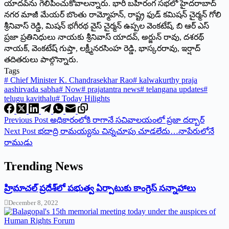
‌యాదవ్‌ను గెలిపించుకోవాలన్నారు. భారీ బహిరంగ సభలో హైదరాబాద్‌
‌నగర మాజీ మేయర్‌ ‌బొంతు రామ్మోహన్‌, ‌రాష్ట్ర ఫుడ్‌ ‌కమిషన్‌ ‌చైర్మన్‌ ‌గోలి
శ్రీనివాస్‌ ‌రెడ్డి, మిషన్‌ ‌భగీరథ వైస్‌ ‌చైర్మన్‌ ఉప్పల వెంకటేష్‌, ‌బి ఆర్‌ ఎస్‌
‌ప్రజా ప్రతినిధులు నాయకు శ్రీనివాస్‌ ‌యాదవ్‌, అర్జున్‌ ‌రావు, దశరథ్‌
‌నాయక్‌, ‌వెంకటేష్‌ ‌గుప్తా, లక్ష్మీనరసింహ రెడ్డి, భాస్కరరావు, ఇర్షాద్‌
‌తదితరులు పాల్గొన్నారు.
Tags
#
Chief Minister K. Chandrasekhar Rao
#
kalwakurthy praja
aashirvada sabha
#
Now
#
prajatantra news
#
telangana updates
#
telugu kavithalu
#
Today Hilights
Previous
Post
అధికారంలోకి రాగానే సచివాలయంలో ప్రజా దర్బార్‌
Next
Post
భదాద్రి రామయ్యను చిన్నచూపు చూడలేదు…నాపేరులోనే
రాముడు
Trending News
‌హ్రిమాచల్‌ ‌ప్రదేశ్‌లో పభుత్వ ఏర్పాటుకు కాంగ్రెస్‌ ‌సన్నాహాలు
December 8, 2022