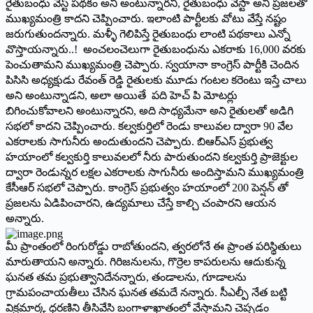
రైతుబంధు వేస్ట్ ‌పథకం అని అంటున్నారని, రైతుబంధు వేస్టా అని ప్రజలతో
ముఖ్యమంత్రి కాదని చెప్పించారు. ఇలాంటి పార్టీలకు వోటు వేస్తే నష్టం
జరుగుతుందన్నారు. మళ్ళీ గెలిపిస్తే రైతుబంధు లాంటి పథకాలు ఎన్నో
వొస్తాయన్నారు..! అంచలంచెలుగా రైతుబంధును ఎకరాకు 16,000 వరకు
పెంచుతామని ముఖ్యమంత్రి చెప్పారు. స్వయానా కాంగ్రెస్‌ ‌పార్టీకి చెందిన
పిసిసి అధ్యక్షుడు రేవంత్‌ ‌రెడ్డి రైతులకు మూడు గంటల కరెంటు ఇస్తే చాలు
అని అంటున్నాడని, అలా అయితే పది హెచ్‌ ‌పి మోటర్లు
బిగించుకోవాలని అంటున్నారని, అది సాధ్యమేనా అని రైతులతో అడిగి
సభలో కాదని చెప్పించారు. కల్వకుర్తిలో రెండు కాలువల ద్వారా 90 వేల
ఎకరాలకు సాగునీరు అందుతుందని చెప్పారు. బిఆర్‌ఎస్‌ ‌ప్రభుత్వ
హయాంలో కల్వకుర్తి కాలువలలో నీరు పారుతుందని కల్వకుర్తి ప్రాజెక్టుల
ద్వారా రెండున్నర లక్షల ఎకరాలకు సాగునీరు అందిస్తామని ముఖ్యమంత్రి
కేసీఆర్‌ ‌సభలో చెప్పారు. కాంగ్రెస్‌ ‌ప్రభుత్వం హయాంలో 200 పెన్షన్‌ ‌తో
ప్రజలను ఏడిపించారని, ఉద్యమాలు చేస్తే కాల్చి చంపారని ఆయన
అన్నారు.
మీ ప్రాంతంలో రింగురోడ్డు రాబోతుందని, త్వరలోనే ఈ ప్రాంత పరిస్థితులు
మారుతాయని అన్నారు. గిరిజనులను, గొర్రెల కాపరులను ఆదుకున్న
ఘనత తమ ప్రభుత్వానిదేనన్నారు, తండాలను, గూడాలను
గ్రామపంచాయతీలు చేసిన ఘనత తమదే నన్నారు. సీఎల్పీ నేత బట్టి
విక్రమార్క ధరణిని తీసివేసి బంగాళాఖాతంలో వేస్తామని చెప్పడం