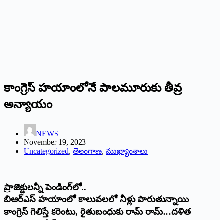
కాంగ్రెస్‌ ‌హయాంలోనే పాలమూరుకు తీవ్ర
అన్యాయం
NEWS
November 19, 2023
Uncategorized
,
తెలంగాణ
,
ముఖ్యాంశాలు
ప్రాజెక్టులన్నీ పెండింగ్‌లో..
బిఆర్‌ఎస్‌ ‌హయాంలో కాలువలలో నీళ్లు పారుతున్నాయి
కాంగ్రెస్‌ ‌గెలిస్తే కరెంటు, రైతుబంధుకు రామ్‌ ‌రామ్‌…‌దళిత