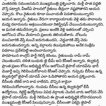
ఎంతవరకు సమంజసమని ముఖ్యమంత్రి ప్రశ్నించారు. మళ్లీ పాత పద్ధతి
వొస్తే పట్వారి, వీఆర్‌ఏ ‌పాలనలో రైతులు తీవ్రంగా నష్టపోతారని ఆయన
చెప్పారు. కౌలు రైతులకు కూడా పంచాయతీ పెడతామంటున్నారని
ఆయన అన్నారు. రైతులు నేరుగా కార్యాలయాలకు వెళ్లి తమ పొలాలను
మధ్య దలారులను ఆశ్రయించకుండా రిజిస్ట్రేషన్‌ ‌చేయించుకుంటున్నారని,
ఆ ఘనత తమదేనన్నారు. ప్రజలు ఇంటికి వెళ్లి ఇతరులతో చర్చించి
ఆలోచించి వోటు వేయాలని ప్రజలకు తెలియజేశారు. వోటును
మంచివారికి వేస్తే మంచే జరుగుతుందని.. చెడ్డవారికి వేస్తే చెడు
జరుగుతుందన్నారు. అన్ని వర్గాలను కలుపుకుపోయి అనేక సంక్షేమ
పథకాలు ప్రవేశపెట్టి అందించామన్నారు.
పొరపాటున కాంగ్రెస్‌ ‌పార్టీ గెలిస్తే కరెంటు, రైతుబంధు రామ్‌ ‌రామ్‌
‌చెబుతుందని, దళిత బంధుకు జై భీమ్‌ అని కేసీఆర్‌ అన్నారు. కల్వకుర్తి
ప్రాంత ప్రజల కోసం అభివృద్ధి కోసం ఆలోచించే జైపాల్‌ ‌యాదవ్‌ను భారీ
మెజార్టీ ఇచ్చి గెలిపించుకోవాలని కేసీఆర్‌ ‌చెప్పారు. గుప్పెడు బీసీలు ఉన్న
కల్వకుర్తిలో జైపాల్‌ ‌యాదవ్‌ ఎలా ఓడిపోతారని ఆయన ప్రశ్నించారు.
బీసీలకు టికెట్‌ ‌రాని కాడ రాలేదని, వొచ్చిన కాడైనా
గెలిపించుకోవాలన్నారు. గుంపెడు బీసీలు ఉన్న కల్వకుర్తిలో బీసీ
ఉద్యోగులు, రిటైర్డ్ ఉద్యోగులు వివిధ వర్గాలకు చెందిన వారు ఆలోచన చేసి
జైపాల్‌ ‌యాదవ్‌ను మళ్లీ గెలిపించి ఈ ప్రాంత అభివృద్ధికి దోహదపడాలని
ముఖ్యమంత్రి కేసీఆర్‌ ‌పిలుపునిచ్చారు. బీసీలంతా ఏకమై జైపాల్‌