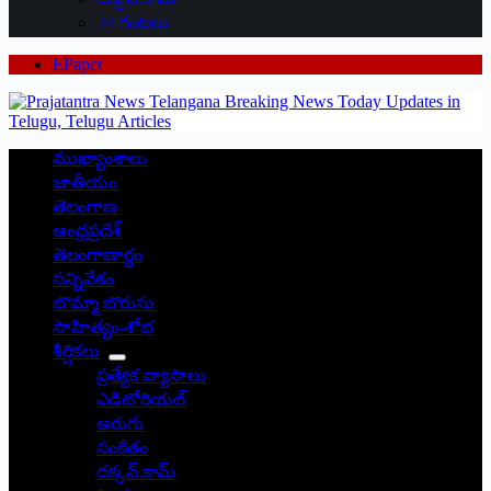
24 గంటలు
EPaper
ముఖ్యాంశాలు
జాతీయం
తెలంగాణ
ఆంధ్రప్రదేశ్
తెలంగాణార్థం
సన్నివేశం
బొమ్మా బొరుసు
సాహిత్యం-శోభ
శీర్షికలు
ప్రత్యేక వ్యాసాలు
ఎడిటోరియల్
అరుగు
సంకేతం
దక్కన్.కామ్