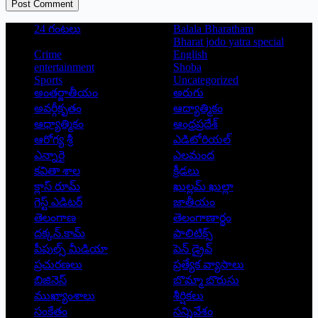
Post Comment
24 గంటలు
Balala Bharatham
Bharat jodo yatra special
Crime
English
entertainment
Shoba
Sports
Uncategorized
అంతర్జాతీయం
అరుగు
అవర్గీకృతం
ఆద్యాత్మికం
ఆధ్యాత్మికం
ఆంధ్రప్రదేశ్
ఆరోగ్య శ్రీ
ఎడిటోరియల్
ఎన్నారై
ఎలమంద
కవితా శాల
క్రీడలు
క్లాస్ రూమ్
ఖుల్లమ్ ఖుల్లా
గెస్ట్ ఎడిటర్
జాతీయం
తెలంగాణ
తెలంగాణార్థం
దక్కన్.కామ్
పాలిటిక్స్
పీపుల్స్ ‌మీడియా
పెన్ డ్రైవ్
ప్రచురణలు
ప్రత్యేక వ్యాసాలు
బిజినెస్
బొమ్మా బొరుసు
ముఖ్యాంశాలు
శీర్షికలు
సంకేతం
సన్నివేశం