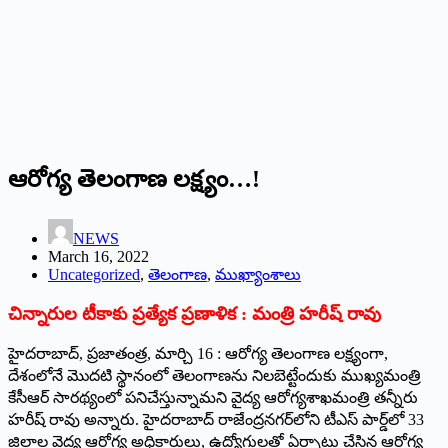
ఆరోగ్య తెలంగాణ లక్ష్యం…!
NEWS
March 16, 2022
Uncategorized
,
తెలంగాణ
,
ముఖ్యాంశాలు
చిన్నారుల టీకాకు ప్రత్యేక ప్రణాళిక : మంత్రి హరీష్‌ ‌రావు
హైదరాబాద్‌, ‌ప్రజాతంత్ర, మార్చి 16 : ఆరోగ్య తెలంగాణ లక్ష్యంగా,
దేశంలోనే మొదటి స్థానంలో తెలంగాణను నిలబెట్టేందుకు ముఖ్యమంత్రి
కేసీఆర్‌ ‌సారథ్యంలో పనిచేస్తున్నామని వైద్య ఆరోగ్యశాఖమంత్రి తన్నీరు
హరీష్‌ ‌రావు అన్నారు. హైదరాబాద్‌ ‌రాజేంద్రనగర్‌లోని టీఎస్‌ ‌పార్డ్‌లో 33
జిల్లాల వైద్య ఆరోగ్య అధికారులు, ఉద్యోగులతో ఏర్పాటు చేసిన ఆరోగ్య