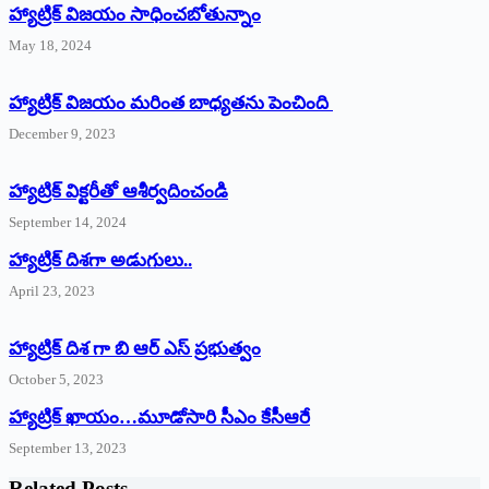
హ్యాట్రిక్‌ విజయం సాధించబోతున్నాం
May 18, 2024
హ్యాట్రిక్ విజయం మరింత బాధ్యతను పెంచింది
December 9, 2023
హ్యాట్రిక్‌ ‌విక్టరీతో ఆశీర్వదించండి
September 14, 2024
‌హ్యాట్రిక్‌ ‌దిశగా అడుగులు..
April 23, 2023
హ్యాట్రిక్ దిశ గా బి ఆర్ ఎస్ ప్రభుత్వం
October 5, 2023
హ్యాట్రిక్‌ ‌ఖాయం…మూడోసారి సీఎం కేసీఆరే
September 13, 2023
Related Posts