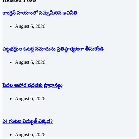
కాంగ్రెస్ హయాంలో పెచ్చుమీరిన అవినీతి
August 6, 2026
పట్టభద్రుల ఓటర్ల నమోదును ప్రతిష్ఠాత్మకంగా తీసుకోండి
August 6, 2026
పేదల ఆహార భద్రతకు ప్రాధాన్యం
August 6, 2026
24 గంటల విద్యుత్ ఎక్కడ?
August 6, 2026