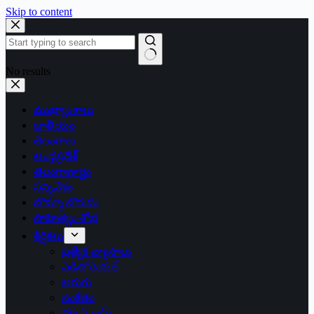
Skip to content
No results
ముఖ్యాంశాలు
జాతీయం
తెలంగాణ
ఆంధ్రప్రదేశ్
తెలంగాణార్థం
సన్నివేశం
బొమ్మా బొరుసు
సాహిత్యం-శోభ
శీర్షికలు
ప్రత్యేక వ్యాసాలు
ఎడిటోరియల్
అరుగు
సంకేతం
దక్కన్.కామ్