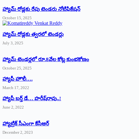
హ్యామ్‌ రోడ్లకు రేపు టెండరు నోటిఫికేషన్‌
October 15, 2025
హ్యామ్‌ రోడ్లకు త్వరలో టెండర్లు
July 3, 2025
హ్యామ్‌ ‌టెండర్లలో రూ.8వేల కోట్ల కుంభకోణం
October 25, 2025
హ్యాపీ హొలీ….
March 17, 2022
హ్యాపీ బర్త్ ‌డే… హరీష్‌రావు..!
June 2, 2022
హ్యాట్రిక్‌ ‌సీఎంగా కేసీఆర్‌
December 2, 2023