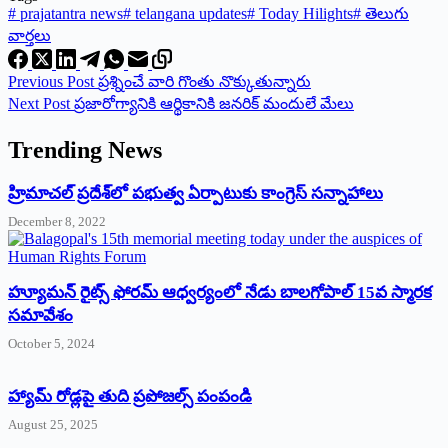
#
prajatantra news
#
telangana updates
#
Today Hilights
#
తెలుగు
వార్తలు
Previous
Post
‌ప్రశ్నించే వారి గొంతు నొక్కుతున్నారు
Next
Post
‌ప్రజారోగ్యానికి ఆర్థికానికి జనరిక్‌ ‌మందులే మేలు
Trending News
‌హ్రిమాచల్‌ ‌ప్రదేశ్‌లో పభుత్వ ఏర్పాటుకు కాంగ్రెస్‌ ‌సన్నాహాలు
December 8, 2022
హ్యూమన్‌ రైట్స్‌ ఫోరమ్‌ ఆధ్వర్యంలో నేడు బాలగోపాల్‌ 15వ స్మారక
సమావేశం
October 5, 2024
హ్యామ్‌ రోడ్లపై తుది ప్రపోజల్స్‌ పంపండి
August 25, 2025