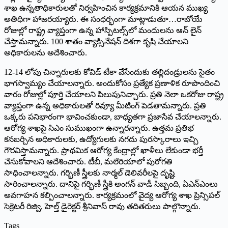
శాఖ ఉన్నతాధికారులతో నిర్వహించిన కార్యక్రమానికి ఆయన ముఖ్య
అతిధిగా హాజరయ్యారు. ఈ సంధర్భంగా మాట్లాడుతూ…రాబోయే
రోజుల్లో రాష్ట్ర వ్యాప్తంగా ఉన్న హాస్పిటల్స్‌లో మందులను ఆన్‌ ‌లైన్‌
‌చేస్తామన్నారు. 100 శాతం వ్యాక్సినేషన్‌ ‌దిశగా కృషి చేయాలని
అధికారులను అదేశించారు.
12-14 లోపు చిన్నారులకు కోవిడ్‌ ‌టీకా వేసేందుకు తల్లిదండ్రులను సైతం
భాగస్వామ్యం చేయాలన్నారు. అందుకోసం ప్రత్యేక ప్రణాళిక రూపొందించి
వారం రోజుల్లో పూర్తి చేయాలని పిలుపునిచ్చారు. ప్రతి నెలా ఒకరోజు రాష్ట్ర
వ్యాప్తంగా ఉన్న అధికారులతో రివ్యూ మీటింగ్‌ ‌పెడతామన్నారు. ప్రతి
ఒక్కరు పనిభారంగా భావించకుండా, బాధ్యతగా ప్రజాసేవ చేయాలన్నారు.
ఆరోగ్య శాఖపై సిఎం సుముఖంగా ఉన్నారన్నారు. ఉత్తమ ప్రతిభ
కనబర్చిన అధికారులకు, ఉద్యోగులకు నగదు పురస్కారాలు ఇచ్చి
గౌరవిస్తామన్నారు. ప్రాథమిక ఆరోగ్య కేంద్రాల్లో ఖాళీలు లేకుండా భర్తీ
చేసుకోవాలని ఆదేశించారు. టీబీ, మలేరియాలో పురోగతి
సాధించాలన్నారు. గర్భిణీ స్త్రీలకు నార్మల్‌ ‌డెలివరీలపై దృష్టి
సారించాలన్నారు. దానిపై గర్భిణీ స్త్రీకి అంగన్‌ ‌వాడీ సిబ్బంది, ఏఎన్‌ఎం‌లు
అవగాహన కల్పించాలన్నారు. కార్యక్రమంలో వైద్య ఆరోగ్య శాఖ ప్రిన్సిపల్‌
‌సెక్రెటరీ రిజ్వి, హెల్త్ ‌డైరెక్టర్‌ ‌శ్రీనివాస్‌ ‌రావు తదితరులు పాల్గొన్నారు.
Tags