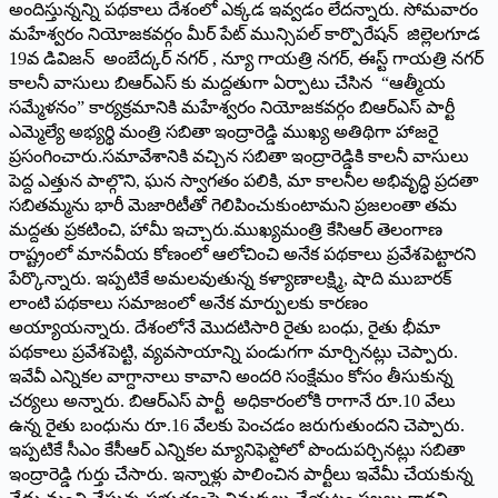
అందిస్తున్నన్ని పథకాలు దేశంలో ఎక్కడ ఇవ్వడం లేదన్నారు. సోమవారం
మహేశ్వరం నియోజకవర్గం మీర్ పేట్ మున్సిపల్ కార్పొరేషన్ జిల్లెలగూడ
19వ డివిజన్ అంబేద్కర్ నగర్ , న్యూ గాయత్రి నగర్, ఈస్ట్ గాయత్రి నగర్
కాలనీ వాసులు బిఆర్ఎస్ కు మద్దతుగా ఏర్పాటు చేసిన “ఆత్మీయ
సమ్మేళనం” కార్యక్రమానికి మహేశ్వరం నియోజకవర్గం బిఆర్ఎస్ పార్టీ
ఎమ్మెల్యే అభ్యర్థి మంత్రి సబితా ఇంద్రారెడ్డి ముఖ్య అతిథిగా హాజరై
ప్రసంగించారు.సమావేశానికి వచ్చిన సబితా ఇంద్రారెడ్డికి కాలనీ వాసులు
పెద్ద ఎత్తున పాల్గొని, ఘన స్వాగతం పలికి, మా కాలనీల అభివృద్ధి ప్రదతా
సబితమ్మను భారీ మెజారిటీతో గెలిపించుకుంటామని ప్రజలంతా తమ
మద్దతు ప్రకటించి, హామీ ఇచ్చారు.ముఖ్యమంత్రి కేసిఆర్ తెలంగాణ
రాష్ట్రంలో మానవీయ కోణంలో ఆలోచించి అనేక పథకాలు ప్రవేశపెట్టారని
పేర్కొన్నారు. ఇప్పటికే అమలవుతున్న కళ్యాణాలక్ష్మి, షాది ముబారక్
లాంటి పథకాలు సమాజంలో అనేక మార్పులకు కారణం
అయ్యాయన్నారు. దేశంలోనే మొదటిసారి రైతు బంధు, రైతు భీమా
పథకాలు ప్రవేశపెట్టి, వ్యవసాయాన్ని పండుగగా మార్చినట్లు చెప్పారు.
ఇవేవీ ఎన్నికల వాగ్దానాలు కావాని అందరి సంక్షేమం కోసం తీసుకున్న
చర్యలు అన్నారు. బిఆర్ఎస్ పార్టీ అధికారంలోకి రాగానే రూ.10 వేలు
ఉన్న రైతు బంధును రూ.16 వేలకు పెంచడం జరుగుతుందని చెప్పారు.
ఇప్పటికే సీఎం కేసీఆర్ ఎన్నికల మ్యానిఫెస్టోలో పొందుపర్చినట్లు సబితా
ఇంద్రారెడ్డి గుర్తు చేసారు. ఇన్నాళ్లు పాలించిన పార్టీలు ఇవేమీ చేయకున్న