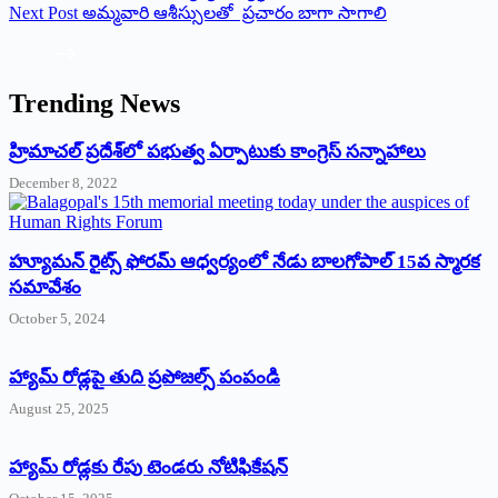
Next
Post
అమ్మవారి ఆశీస్సులతో ప్రచారం బాగా సాగాలి
Trending News
‌హ్రిమాచల్‌ ‌ప్రదేశ్‌లో పభుత్వ ఏర్పాటుకు కాంగ్రెస్‌ ‌సన్నాహాలు
December 8, 2022
హ్యూమన్‌ రైట్స్‌ ఫోరమ్‌ ఆధ్వర్యంలో నేడు బాలగోపాల్‌ 15వ స్మారక
సమావేశం
October 5, 2024
హ్యామ్‌ రోడ్లపై తుది ప్రపోజల్స్‌ పంపండి
August 25, 2025
హ్యామ్‌ రోడ్లకు రేపు టెండరు నోటిఫికేషన్‌