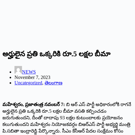
అర్హులైన ప్రతి ఒక్కరికి రూ.5 లక్షల బీమా
NEWS
November 7, 2023
Uncategorized
,
తెలంగాణ
మహేశ్వరం, ప్రజాతంత్ర నవంబర్ 7:
బి ఆర్ ఎస్ పార్టీ అధికారంలోకి రాగనే
అర్హులైన ప్రతి ఒక్కరికి రూ.5 లక్షల బీమా వసతి కల్పించడం
జరుగుతుందని, దీంతో దాదాపు 93 లక్షల కుటుంబాలకు ప్రయోజనం
కలుగుతుందని మహేశ్వరం నియోజకవర్గం బిఆర్ఎస్ పార్టీ అభ్యర్థి మంత్రి
పి.సబితా ఇంద్రారెడ్డి పేర్కొన్నారు. సీఎం కేసీఆర్ పేదల సంక్షేమం కోసం