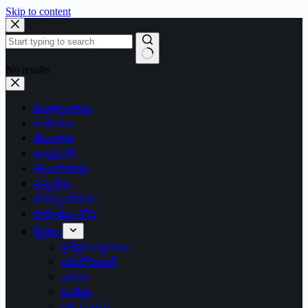
Skip to content
No results
ముఖ్యాంశాలు
జాతీయం
తెలంగాణ
ఆంధ్రప్రదేశ్
తెలంగాణార్థం
సన్నివేశం
బొమ్మా బొరుసు
సాహిత్యం-శోభ
శీర్షికలు
ప్రత్యేక వ్యాసాలు
ఎడిటోరియల్
అరుగు
సంకేతం
దక్కన్.కామ్