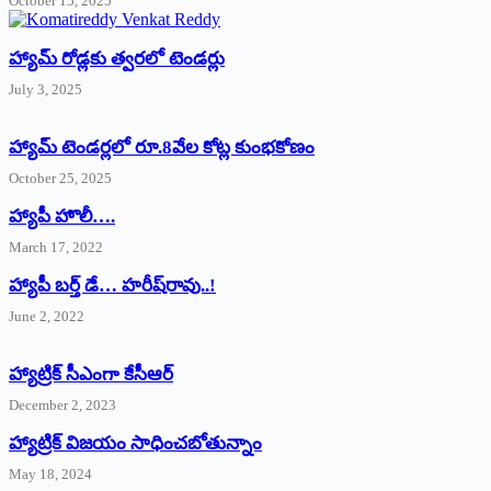
October 15, 2025
హ్యామ్‌ రోడ్లకు త్వరలో టెండర్లు
July 3, 2025
హ్యామ్‌ ‌టెండర్లలో రూ.8వేల కోట్ల కుంభకోణం
October 25, 2025
హ్యాపీ హొలీ….
March 17, 2022
హ్యాపీ బర్త్ ‌డే… హరీష్‌రావు..!
June 2, 2022
హ్యాట్రిక్‌ ‌సీఎంగా కేసీఆర్‌
December 2, 2023
హ్యాట్రిక్‌ విజయం సాధించబోతున్నాం
May 18, 2024