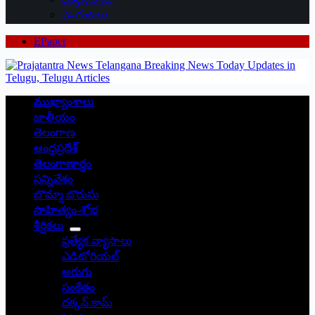
24 గంటలు
EPaper
ముఖ్యాంశాలు
జాతీయం
తెలంగాణ
ఆంధ్రప్రదేశ్
తెలంగాణార్థం
సన్నివేశం
బొమ్మా బొరుసు
సాహిత్యం-శోభ
శీర్షికలు
ప్రత్యేక వ్యాసాలు
ఎడిటోరియల్
అరుగు
సంకేతం
దక్కన్.కామ్