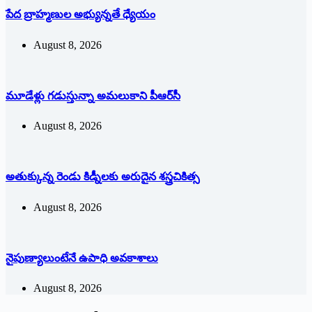
పేద బ్రాహ్మణుల అభ్యున్నతే ధ్యేయం
August 8, 2026
మూడేళ్లు గ‌డుస్తున్నా అమ‌లుకాని పీఆర్‌సీ
August 8, 2026
అతుక్కున్న రెండు కిడ్నీలకు అరుదైన శస్త్రచికిత్స
August 8, 2026
నైపుణ్యాలుంటేనే ఉపాధి అవకాశాలు
August 8, 2026