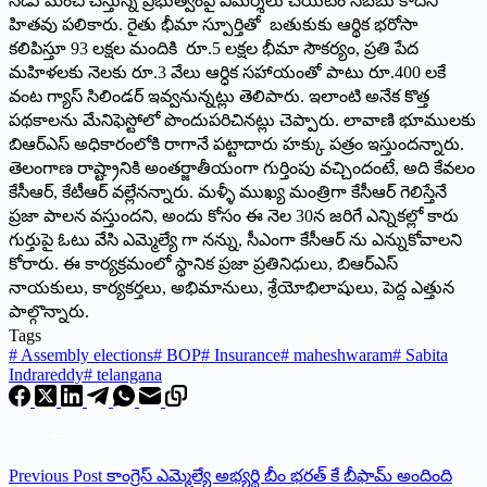
నేడు మంచి చేస్తున్న ప్రభుత్వంపై విమర్శలు చేయటం సబబు కాదని
హితవు పలికారు. రైతు భీమా స్పూర్తితో బతుకుకు ఆర్థిక భరోసా
కలిపిస్తూ 93 లక్షల మందికి రూ.5 లక్షల భీమా సౌకర్యం, ప్రతి పేద
మహిళలకు నెలకు రూ.3 వేలు ఆర్ధిక సహాయంతో పాటు రూ.400 లకే
వంట గ్యాస్ సిలిండర్ ఇవ్వనున్నట్లు తెలిపారు. ఇలాంటి అనేక కొత్త
పథకాలను మేనిఫెస్టోలో పొందుపరిచినట్లు చెప్పారు. లావాణి భూములకు
బిఆర్ఎస్ అధికారంలోకి రాగానే పట్టాదారు హక్కు పత్రం ఇస్తుందన్నారు.
తెలంగాణ రాష్ట్రానికి అంతర్జాతీయంగా గుర్తింపు వచ్చిందంటే, అది కేవలం
కేసీఆర్, కేటీఆర్ వల్లేనన్నారు. మళ్ళీ ముఖ్య మంత్రిగా కేసీఆర్ గెలిస్తేనే
ప్రజా పాలన వస్తుందని, అందు కోసం ఈ నెల 30న జరిగే ఎన్నికల్లో కారు
గుర్తుపై ఓటు వేసి ఎమ్మెల్యే గా నన్ను, సీఎంగా కేసీఆర్ ను ఎన్నుకోవాలని
కోరారు. ఈ కార్యక్రమంలో స్థానిక ప్రజా ప్రతినిధులు, బిఆర్ఎస్
నాయకులు, కార్యకర్తలు, అభిమానులు, శ్రేయోభిలాషులు, పెద్ద ఎత్తున
పాల్గొన్నారు.
Tags
#
Assembly elections
#
BOP
#
Insurance
#
maheshwaram
#
Sabita
Indrareddy
#
telangana
Previous
Post
కాంగ్రెస్ ఎమ్మెల్యే అభ్యర్థి బీం భరత్ కే బీఫామ్ అందింది