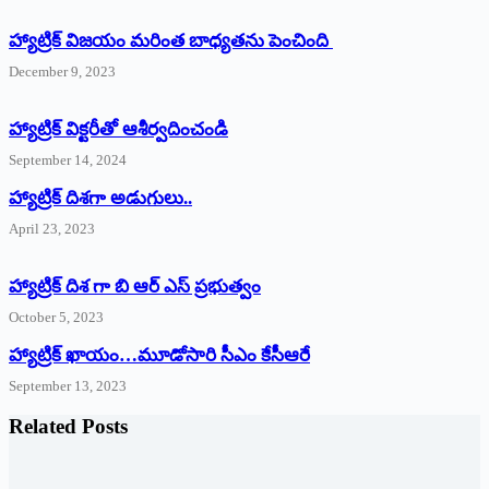
హ్యాట్రిక్ విజయం మరింత బాధ్యతను పెంచింది
December 9, 2023
హ్యాట్రిక్‌ ‌విక్టరీతో ఆశీర్వదించండి
September 14, 2024
‌హ్యాట్రిక్‌ ‌దిశగా అడుగులు..
April 23, 2023
హ్యాట్రిక్ దిశ గా బి ఆర్ ఎస్ ప్రభుత్వం
October 5, 2023
హ్యాట్రిక్‌ ‌ఖాయం…మూడోసారి సీఎం కేసీఆరే
September 13, 2023
Related Posts