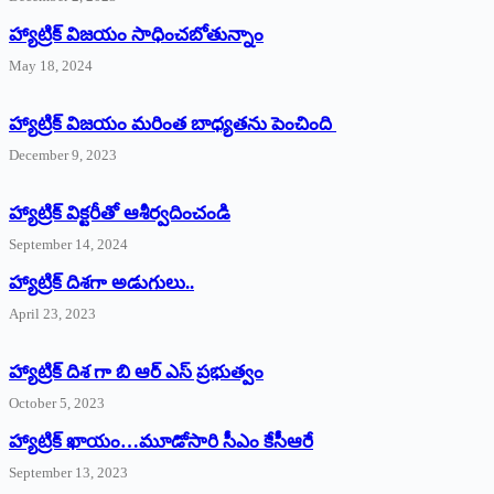
హ్యాట్రిక్‌ విజయం సాధించబోతున్నాం
May 18, 2024
హ్యాట్రిక్ విజయం మరింత బాధ్యతను పెంచింది
December 9, 2023
హ్యాట్రిక్‌ ‌విక్టరీతో ఆశీర్వదించండి
September 14, 2024
‌హ్యాట్రిక్‌ ‌దిశగా అడుగులు..
April 23, 2023
హ్యాట్రిక్ దిశ గా బి ఆర్ ఎస్ ప్రభుత్వం
October 5, 2023
హ్యాట్రిక్‌ ‌ఖాయం…మూడోసారి సీఎం కేసీఆరే
September 13, 2023