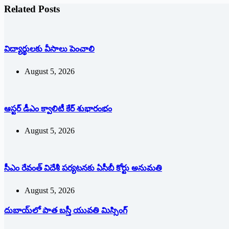
Related Posts
విద్యార్థులకు వీసాలు పెంచాలి
August 5, 2026
ఆస్టర్ డీఎం క్వాలిటీ కేర్ శుభారంభం
August 5, 2026
సీఎం రేవంత్ విదేశీ పర్యటనకు ఏసీబీ కోర్టు అనుమతి
August 5, 2026
దుబాయ్‌లో పాత బ‌స్తీ యువతి మిస్సింగ్