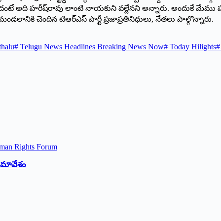
 ఉంటుందంటే అది హరీష్‌రావు లాంటి నాయకుని వల్లేనని అన్నారు. అందుకే మేమ
కి చెందిన టిఆర్‌ఎస్‌ ‌పార్టీ ప్రజాప్రతినిధులు, నేతలు పాల్గొన్నారు.
thalu
#
Telugu News Headlines Breaking News Now
#
Today Hilights
#
 సమావేశం