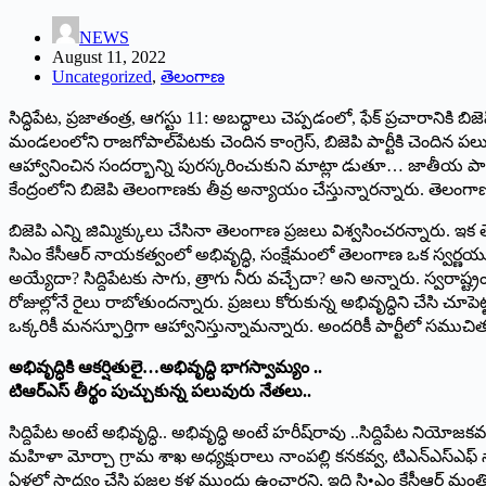
NEWS
August 11, 2022
Uncategorized
,
తెలంగాణ
సిద్ధిపేట, ప్రజాతంత్ర, ఆగస్టు 11: అబద్ధాలు చెప్పడంలో, ఫేక్‌ ‌ప్రచారానికి బిజ
మండలంలోని రాజగోపాల్‌పేటకు చెందిన కాంగ్రెస్‌, ‌బిజెపి పార్టీకి చెందిన ప
ఆహ్వానించిన సందర్భాన్ని పురస్కరించుకుని మాట్లా డుతూ… జాతీయ పార్టీఐన బ
కేంద్రంలోని బిజెపి తెలంగాణకు తీవ్ర అన్యాయం చేస్తున్నారన్నారు. తెలంగా
బిజెపి ఎన్ని జిమ్మిక్కులు చేసినా తెలంగాణ ప్రజలు విశ్వసించరన్నారు. ఇక తె
సిఎం కేసీఆర్‌ ‌నాయకత్వంలో అభివృద్ధి, సంక్షేమంలో తెలంగాణ ఒక స్వర్ణయుగం 
అయ్యేదా? సిద్దిపేటకు సాగు, త్రాగు నీరు వచ్చేదా? అని అన్నారు. స్వరాష్ట్రం
రోజుల్లోనే రైలు రాబోతుందన్నారు. ప్రజలు కోరుకున్న అభివృద్ధిని చేసి చూపెట్
ఒక్కరికీ మనస్ఫూర్తిగా ఆహ్వానిస్తున్నామన్నారు. అందరికీ పార్టీలో సముచిత స
అభివృద్ధికి ఆకర్షితులై…అభివృద్ధి భాగస్వామ్యం ..
టిఆర్‌ఎస్‌ ‌తీర్థం పుచ్చుకున్న పలువురు నేతలు..
సిద్దిపేట అంటే అభివృద్ధి.. అభివృద్ధి అంటే హరీష్‌రావు ..సిద్దిపేట నియోజక
మహిళా మోర్చా గ్రామ శాఖ అధ్యక్షురాలు నాంపల్లి కనకవ్వ, టిఎన్‌ఎస్‌ఎఫ్‌ 
ఏళ్లలో సాధ్యం చేసి ప్రజల కళ్ల ముందు ఉంచారని, ఇది సి•ఎం కేసీఆర్‌ ‌మంత