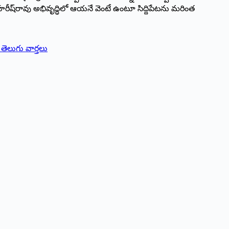
ు హరీష్‌రావు అభివృద్ధిలో ఆయనే వెంటే ఉంటూ సిద్దిపేటను మరింత
తెలుగు వార్తలు