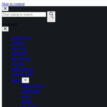
Skip to content
No results
ముఖ్యాంశాలు
జాతీయం
తెలంగాణ
ఆంధ్రప్రదేశ్
తెలంగాణార్థం
సన్నివేశం
బొమ్మా బొరుసు
సాహిత్యం-శోభ
శీర్షికలు
ప్రత్యేక వ్యాసాలు
ఎడిటోరియల్
అరుగు
సంకేతం
దక్కన్.కామ్