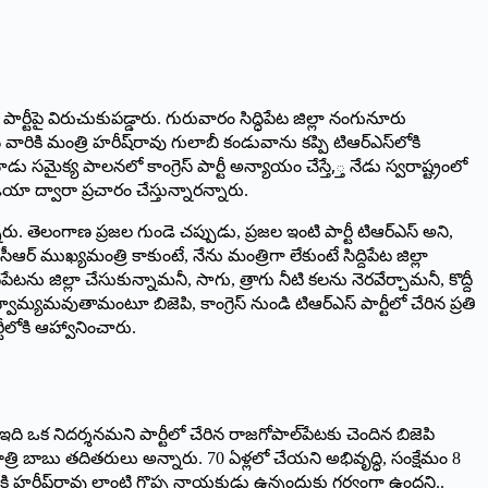
ిజెపి పార్టీపై విరుచుకుపడ్డారు. గురువారం సిద్ధిపేట జిల్లా నంగునూరు
న వారికి మంత్రి హరీష్‌రావు గులాబీ కండువాను కప్పి టిఆర్‌ఎస్‌లోకి
మైక్య పాలనలో కాంగ్రెస్‌ ‌పార్టీ అన్యాయం చేస్తే,్త నేడు స్వరాష్ట్రంలో
యా ద్వారా ప్రచారం చేస్తున్నారన్నారు.
నారు. తెలంగాణ ప్రజల గుండె చప్పుడు, ప్రజల ఇంటి పార్టీ టిఆర్‌ఎస్‌ అని,
్‌ ‌ముఖ్యమంత్రి కాకుంటే, నేను మంత్రిగా లేకుంటే సిద్దిపేట జిల్లా
ిపేటను జిల్లా చేసుకున్నామనీ, సాగు, త్రాగు నీటి కలను నెరవేర్చామనీ, కొద్దీ
ామ్యమవుతామంటూ బిజెపి, కాంగ్రెస్‌ ‌నుండి టిఆర్‌ఎస్‌ ‌పార్టీలో చేరిన ప్రతి
్టీలోకి ఆహ్వానించారు.
‌కు ఇది ఒక నిదర్శనమని పార్టీలో చేరిన రాజగోపాల్‌పేటకు చెందిన బిజెపి
ాత్రి బాబు తదితరులు అన్నారు. 70 ఏళ్లలో చేయని అభివృద్ధి, సంక్షేమం 8
్గానికి హరీష్‌రావు లాంటి గొప్ప నాయకుడు ఉన్నందుకు గర్వంగా ఉందని..