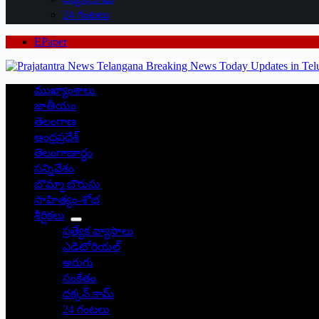
24 గంటలు
EPaper
ముఖ్యాంశాలు
జాతీయం
తెలంగాణ
ఆంధ్రప్రదేశ్
తెలంగాణార్థం
సన్నివేశం
బొమ్మా బొరుసు
సాహిత్యం-శోభ
శీర్షికలు
ప్రత్యేక వ్యాసాలు
ఎడిటోరియల్
అరుగు
సంకేతం
దక్కన్.కామ్
24 గంటలు