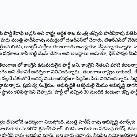
ెపి పార్టీ కేరాఫ్‌ అ‌డ్రస్‌ అని రాష్ట్ర ఆర్థిక శాఖ మంత్రి తన్నీరు హరీష్‌రావు బ
లువురు మంత్రి హరీష్‌రావు సమక్షంలో టిఆర్‌ఎస్‌లో చేరారు. టిఆర్‌ఎస్‌లో చేరి
ిజెపి, కాంగ్రెస్‌ ‌పార్టీలు తెలంగాణకు అన్యాయం చేస్తున్నాయన్నారు. నాడు స
ణ పథకాలు కాపీ కొట్టి మేమే చేసాం అని అబద్దాలు ఆడుతూ, ఫేక్‌ ‌సోషల్‌ ‌మీడి
లంగాణ లో కాంగ్రెస్‌ ‌కనుమరుగైన పార్టీ అని, కాంగ్రెస్‌ ‌నేతలవి పగటి కలలన్
అని దేశానికే ఆదర్శంగా నిలిచిందన్నారు.. తెలంగాణ రాష్ట్రం రాకుంటే.. కేసీఆర
 వల్లనే దేశంలోనే ఆదర్శ నియోజకవర్గంగా సిద్దిపేట పేరు నిలిచిందన్నారు. సిద్ద
టామన్నారు. ప్రభుత్వ సంక్షేమం, అభివృద్ధికి ఆకర్షితులై మేము అభివృద్ధి భాగస్వ
్థానం కలిపిస్తానని చెప్పారు. పార్టీ లో వచ్చిన 30 మందికి కండువా కప్పి పార
వర్గం దేశంలోనే ఆదర్శంగా నిలుస్తోంది. మంత్రి హరీష్‌ ‌రావు అభివృద్ధి మార్క్
‌నాయకుడు సుదగోని శ్రవణ్‌కుమార్‌, ‌బిజెపి నాయకులు పరమన్ల గణేష్‌, ‌శివర
్రి హరీష్‌ ‌రావు అభివృద్ధి మార్క్ అని వారు చెప్పారు. సిద్దిపేట నియోజకవర