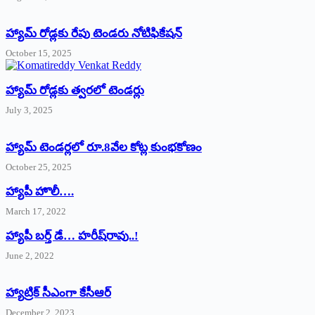
హ్యామ్‌ రోడ్లకు రేపు టెండరు నోటిఫికేషన్‌
October 15, 2025
హ్యామ్‌ రోడ్లకు త్వరలో టెండర్లు
July 3, 2025
హ్యామ్‌ ‌టెండర్లలో రూ.8వేల కోట్ల కుంభకోణం
October 25, 2025
హ్యాపీ హొలీ….
March 17, 2022
హ్యాపీ బర్త్ ‌డే… హరీష్‌రావు..!
June 2, 2022
హ్యాట్రిక్‌ ‌సీఎంగా కేసీఆర్‌
December 2, 2023