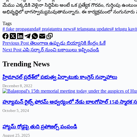
మేము ఎక్కడికి వెళ్లినా సిద్దిపేట అంటే ఒక ప్రత్యేక గౌరవం, గుర్తింపు
అభివృద్ధిలో భాగస్వామ్యమవుతామన్నారు. ఈ కార్యక్రమంలో నంగునూరు మండలాని
Tags
#
fake propaganda
#
prajatantra news
#
telangana updates
#
telugu kavi
Previous
Post
తెలంగాణ ఉప్పుడు బియ్యానికి కేంద్రం ఓకే
Next
Post
ఎపి సర్కార్‌ ‌నుంచి బకాయిలు ఇప్పించండి
Trending News
‌హ్రిమాచల్‌ ‌ప్రదేశ్‌లో పభుత్వ ఏర్పాటుకు కాంగ్రెస్‌ ‌సన్నాహాలు
December 8, 2022
హ్యూమన్‌ రైట్స్‌ ఫోరమ్‌ ఆధ్వర్యంలో నేడు బాలగోపాల్‌ 15వ స్మారక
October 5, 2024
హ్యామ్‌ రోడ్లపై తుది ప్రపోజల్స్‌ పంపండి
August 25, 2025